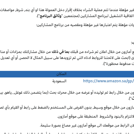
 غير مؤهلة عندما تتم عملية الشراء بخلاف إقرار دخل العمولة هذا او أي بند, شرط, مواصف
تفاقية التشغيل لبرنامج المشاركين (مجتمعين "
وثائق البرنامج
").
يات مؤهلة يتم اعتبارها غير مؤهلة ومقصيه من برنامج المشاركين:
؛
ع أمازون من خلال اعلان تم شراءه من قبلك
بما في ذلك
من خلال مشاركتك بمزادات أو مناق
ى (ابحث على لائحتنا للروابط ادناه التي تم تزويدها على سبيل المثال لا الحصر, أو أي تعديل
المكان
https://www.amazon.sa/gp
السعودية
ون من خلال رابط تم توليده أو عرضه من خلال محرك بحث (بما يتضمن ذلك غوغل, ,ياهو, بينغ
ث
").
أمازون من خلال موقع وسيط, بدون الفرض على المستخدم بالضغط على رابط أو القيام بأي تص
لالتزام بالبنود والشروط المنطبقة على موقع أمازون.
 لان الرابط من موقعك الى موقع أمازون غير مصاغ بصورة سليمة.