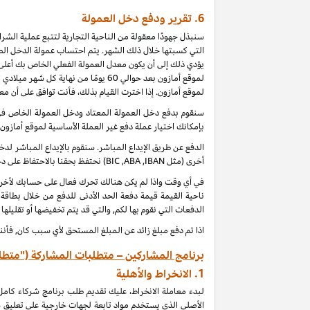
6.
تقرير ودفع دخل العمولة
سنبذل جهودًا معقولة من الناحية التجارية لتتبع عملية الش
التي كسبتها خلال ذلك الشهر. يتم احتساب عمولة الدخل الطب
يؤدي ذلك إلى أن يكون معدل العمولة الفعلي الخاص بك أعلى 
لموقع أمازون بعد حوالي 60 يومًا من
لموقع أمازون. إذا اخترت القيام بذلك، فأنت توافق على أن م
بإمكانك اختيار عملة دفع غير العملة الأساسية لموقع أمازون
الدفع عن طريق الإيداع المباشر. سنقوم بالإيداع المباشر 
أخرى (مثل
IBAN
,
ABA
,
BIC
) نحتفظ بحقنا بالاحتفاظ على 
ناحية القيمة قيمة دفعة الحد الأدنى للدفع من خلال بطاقة
الدفعات التي نقوم بها لكم, والتي قد يتم تخفيضها أو تقليلها
اذا تم دفع مبلغ زائد عن المبلغ المستحق لأي سبب كان, فأنن
برنامج المشاركين – متطلبات المشاركة ("متطل
1.
الانخراط والأهلية
لبدء معاملة الانخراط، عليك تقديم طلب برنامج شركاء كام
الأصلي الذي يستخدم مواد تابعة لجهات خارجية على تعليق 