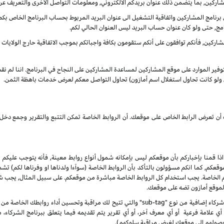
شاركين, بما يتضمن ذلك عنوان بريدكم الالكتروني, ومعلومات التواصل الأخرى والتعريف عن
نامج المشاركين واتفاقية التشغيل الى عنوان البريد المربوط بحساب البرنامج الخاص بكم. س
مج, حتى ولو كان عنوان حساب البريد ليس العنوان الحالي لكم.
ركين, فأنكم توافقون على أنكم ستقومون بكافة واجباتكم بموجب الاتفاقية حارج الولايات الم
بتوفير الموارد على موقع المشاركين لمساعدة المشاركين على النجاح في البرنامج. اننا لم ن
ى ولو كانت تحاول استغلال اسم أمازون) تحاول التواصل معكم لعرض خدمات باهظة الثمن.
انك أن تعرض الرابط الخاص على موقعك. أن الروابط الخاصة تمكن التتبع والتقرير وجمع
 اذا قمنا بإخباركم بأن موقعكم ليس بإمكانه شمول أنواع روابط معينة, فأنه يتوجب عليكم ا
, كما انكم مسؤولون بالتأكد بأن الروابط الخاصة (سوآءا ولدناها او وفرناها لكم) تشم
كم الخاصة. يجب استخدام كل الروابط الخاصة مباشرة من موقعكم. على سبيل المثال, يجب
 لموقع أمازون تضه على موقعك.
 علامة فرعية أو أي معرف آخر، أو أي تقرير يتم تقديمه فيما يتعلق ببرنامج الشركاء،
صولهم إلى موقعك لغرض مراقبة سلوكهم).