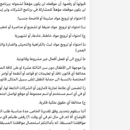
قبولها أو رفضها. أن موقعك لن يكون مؤهلاً لشموله ببرنامج
لن يكون موقعك مؤهلاً للمشاركة في برنامج الشركاء، ولن يُس
ا) احتواء او ترويج مواد مشينة أو فاضحة جنسيا؛
ب) احتواء او ترويج مواد عنيفة او تشجيع أو مناصرة أو تحفيز 
ج) احتواء أو ترويج مواد خاطئة, خادعة, أو تشهيرية
د) احتواء أو ترويج مواد تبث بالكراهية والتحرش والضارة وا
العمر.)
ه) تروج الى أو تفعل أفعال غير مشروعة وقانونية.
و) موجهة الى الأطفال دون سن الثالثة عشرة او على كافة 
مخالفة أي قانون نافذ أو تعليمات او قواعد أو أنظمة أو أوامر
المختصة بالنسبة الى حماية الطفل (على سبيل المثال, قانو
ز) تتضمن أي علامة تجارية لأمازون أو الشركات التابعة لها, 
أو في أي اسم مستخدم أو اسم مجموعة أو موقع تواصل اجتماعي
ح) مخالفة أي حقوق ملكية فكرية.
أننا سنقوم بتحديد, وفق تقديرنا الخاص, مدة مناسبة طلب ا
موافقتنا المسبقة. انه بأماكنكم استحصال موافقتنا المسبقة