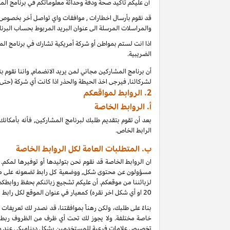
أن عليكم تأكيد صحة ودقة وحداثة معلوماتكم في برنامج الم
قد نقوم بأرسال اخطارات , موافقات واي تواصل أخر بخصوص بر
والمراسلات المرسلة الى عنوان البريد المربوط بحساب البرنا
اذا انت لستم بمواطن أو شركة أمريكية تشارك في برنامج المشا
الضريبية.
أن برنامج المشاركين مجاني لمن يريد الانضمام, واننا نقوم 
لشركائنا, فيرجى اخذ الحيطة والحذر اذا كانت أي شركة (حت
2.
الروابط لمواقعكم
أ.
الروابط الخاصة
بعد أن تقوم بتقديم طلبك لبرنامج المشاركين, فأنه بأمك
الرابط الخاص.
ب. المتطلبات العامة لكل الروابط الخاصة
ان الروابط الخاصة قد نقوم نحن بتوليدها أو توفيرها لمكم.
مسؤولون عن محتوى شكل, ووضعية كل رابط تضعونه على موقعكم
لزبائننا من موقعكم. أن عليكم تشجيع زبائنكم بحفظ روابط
20
او أي شكل اخر نقره) كمعيار في عنوان الموقع لكل رابط
خاصة مختلفة. ولا يجوز لك تحت أي ظرف من الظروف ربط أي
تخصيص علامات فرعية للمستخدمين بشكل ديناميكي عند و