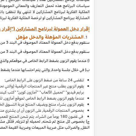
المشاركة ببرنامج المشاركين او لرخصة الملكية الفكرية لبر
إقرار دخل العمولة لبرنامج المشاركين ("إقرار 
المشتريات المؤهلة والدخل مؤهل
سنقوم بدفع دخل العمولة المعتاد الموصوف في البند 3 من إقرار دخل العمولة هذا بالاتصال مع المشتريات المؤهلة, والتي (بالإشارة الى الاقصاءات المذكورة في إقرار دخل العمولة هذا) تحصل عند:
سنقوم بدفع دخل العمولة المعتاد الموصوف في البند 3 من إقرار دخل العمولة هذا بالاتصال مع المشتريات المؤهلة, والتي (بالإشارة الى الاقصاءات المذكورة في إقرار دخل العمولة هذا) تحصل عند:
ا) عندما يقوم الزبون بضغط الرابط الخاص في موقعكم والذي ي
ب) في خلال جلسة واحدة, والتي يتم احتسابها عندما يضغط ال
تنقضي 24 ساعة من ضغط الزبون على الرابط الخاص؛
يقوم الزبون بطلب منتج غير المنتجات الرقمية (والتي ن
برايم فيديو" "تحميل الألعاب" "أمازون كوين" "كتب كين
عندما يقوم الزبون بضغط الرابط الخاص لموقع أمازون, لك
يقوم الزبون بشراء منتج ويضيف المنتج
عربة التسوق
الخاصة به 
بخصوص المنتجات الرقمية, على الزبون أن ان يشتري منت
في غضون
180
يوماً من الشراء، يتم شحن المنتج للعميل 
ج) بخصوص كل منتج تم شحنه, تحميله أو تنزيله, فلكل مشتر
النقل, والضرائب مثل ضريبة المبيعات وضريبة القيمة المضافة