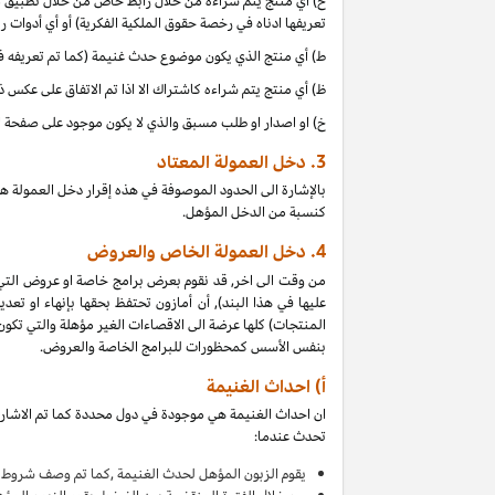
ح) أي منتج يتم شراءه من خلال رابط خاص من خلال تطبيق موب
تعريفها ادناه في رخصة حقوق الملكية الفكرية) أو أي أدوات 
ط) أي منتج الذي يكون موضوع حدث غنيمة (كما تم تعريفه في البند 4(أ) من إقرار دخل العمولة هذا, بالتزامن مع دخل 
ظ) أي منتج يتم شراءه كاشتراك الا اذا تم الاتفاق على عكس 
خ) او اصدار او طلب مسبق والذي لا يكون موجود على صفحة ا
3.
دخل العمولة المعتاد
بالإشارة الى الحدود الموصوفة في هذه إقرار دخل العمولة ه
كنسبة من الدخل المؤهل.
4.
دخل العمولة الخاص والعروض
من وقت الى اخر, قد نقوم بعرض برامج خاصة او عروض التي
عليها في هذا البند), أن أمازون تحتفظ بحقها بإنهاء او 
بنفس الأسس كمحظورات للبرامج الخاصة والعروض.
أ) احداث الغنيمة
ان احداث الغنيمة هي موجودة في دول محددة كما تم الاشارة
تحدث عندما:
يقوم
الزبون المؤهل لحدث الغنيمة ,كما تم وصف شروط ا