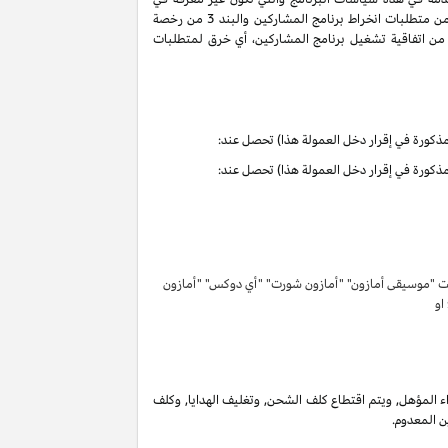
سياسات البرنامج هذه تحمل التعاريف والمعاني الموجودة في اتفاقية تشغيل برنامج المشاركين. ان حقوق وواجبات الأطراف بموجب البنود 3 و 6 من متطلبات انخراط برنامج المشاركين والبند 3 من رخصة
كرية لبرنامج المشاركين لا تنتهي ولا تنطفئ بانتهاء اتفاقية تشغيل برنامج المشاركين. لتفادي الشك وبدون الحد من غرض المادة 6 (ا) من اتفاقية تشغيل برنامج المشاركين، أي خرق لمتطلبات
تحت "موسيقى أمازون" "أمازون شورت" "أي دوكس" "أمازون
 او
 المؤهل, ويتم اقتطاع كلف الشحن, وتغليف الهدايا, وكلف
ن المعدوم.