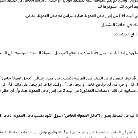
ايل والذي لم يتم الموافقة عليه كتطبيق موبايل او حيث أن الرابط الخاص في تطبيق الموب
ربط أخرى التي سنوفرها لك.
العمولة الخاص.
ذلك في اتفاقية التشغيل.
دراج المنتجات.
ذا ووفق اتفاقية التشغيل, فأننا سنقوم بالدفع لكم دخل العمولة المعتاد الموصوف في الملح
 قد توفر لبعض او كل المشاركين الفرصة لكسب دخل عمولة إضافي ("
دخل عمولة خاص
")
تعديل كل او جزء من أي برنامج خاص او عرض في أي وقت. اذا ما لم ينص على ذلك, فأن كل 
المنتجات) كلها عرضة الى الاقصاءات الغير مؤهلة والتي تكون مشابهة الى تلك الاقصاء
 اليه في الملحق بعنوان
(
"دخل العمولة الخاص"
)
.
سوق
لتأهل في الملحق, بالضغط على رابط خاص لموقعك والذي يؤدي الى صفحة خاصة بالغنيمة ع