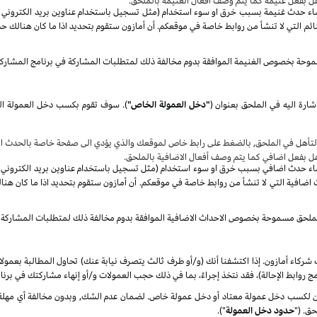
هل بفعل غنيمة كما يتم وصف أفعال الغنيمة بالملحق.
صاء حدث غنيمة بسبب خرق او سوء استخدام (مثل تسجيل باستخدام عناوين بريد الكتروني غير 
م التي لا تنشأ من روابط خاصة في موقعكم. أن أمازون ستقوم بتحديد اذا ما كان هنالك حد
موحة بخصوص الغنيمة الموافقة بدوم مخالفة ذلك لمتطلبات المشاركة في برنامج المشارك
شارة اليه في الملحق بعنوان
(
"دخل العمولة الخاص"
)
.
سوف
تأهل في الملحق, بالضغط على رابط خاص لموقعك والذي يؤدي الى صفحة خاصة بالحدث الا
هل بفعل اضافي كما يتم وصف أفعال الاضافية بالملحق.
صاء حدث اضافي بسبب خرق او سوء استخدام (مثل تسجيل باستخدام عناوين بريد الكتروني غير 
ضافية التي لا تنشأ من روابط خاصة في موقعكم. أن أمازون ستقوم بتحديد اذا ما كان هنا
الملحق مسموحة بخصوص الاحداث الاضافية الموافقة بدوم مخالفة ذلك لمتطلبات المشاركة 
شركاء أمازون. إذا اكتشفنا أنك (و/أو طرف ثالث يتصرف نيابة عنك) تحاول المطالبة بعمول
ج روابط الإحالة)، فقد نتخذ إجراءً، بما في ذلك حجب العمولات و/أو إنهاء مشاركتك في برنا
كسب دخل عمولة معتاد أو دخل عمولة خاص. لضمان عدم الشك, وبدون مخالفة أي مهلة زمن
ق. ("
حدود دخل العمولة
").