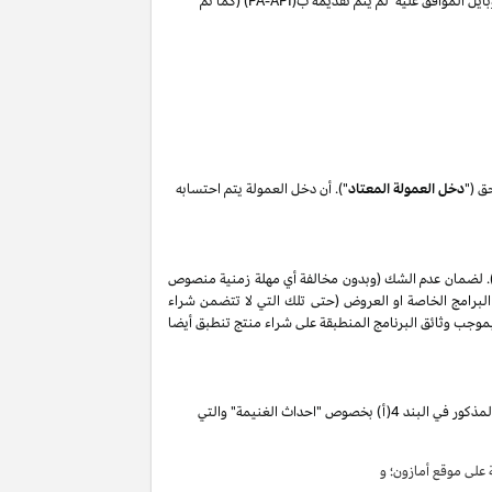
ايل الموافق عليه لم يتم تقديمه ب(
PA-API
) (كما تم
ق ("
دخل العمولة المعتاد
"). أن دخل العمولة يتم احتسابه
. لضمان عدم الشك (وبدون مخالفة أي مهلة زمنية منصوص
البرامج الخاصة او العروض (حتى تلك التي لا تتضمن شراء
ات المذكورة في البند 2 من إقرار دخل العمولة هذا, وأن أي حظر بموجب وثائق البرنامج المنطبقة على شراء منتج تنطبق أيضا
تقوم بكسب دخل العمولة الخاص المذكور في البند 4(أ) بخصوص "احداث الغنيمة" والتي
لى موقع أمازون؛ و