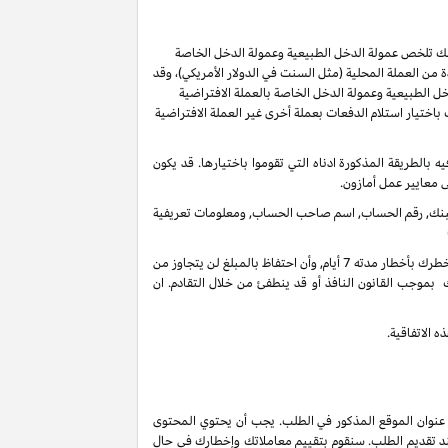
ر لك تلخص عمولة الدخل الطبيعية وعمولة الدخل الخاصة
من العملة المحلية (مثل السنت في الدولار الأمريكي)، وقد
ل الطبيعية وعمولة الدخل الخاصة بالعملة الافتراضية
ُسمح لك باختيار استلام الدفعات بعملة أخرى غير العملة الافتراضية
ل 60 يوما من انتهاء الشهر الذي تم كسب العمولة فيه بالطريقة المذكورة ادناه التي تقوموا باختيارها. قد يكون
ى معايير عمل أمازون.
 البنك, رقم الحساب, اسم صاحب الحساب, ومعلومات تعريفية
في أي وقت واذا لم يكن هنالك تحرك فعال على حسابك لأخر 3 سنوات, فأنه بحقنا أن نحتفظ بدخل عمولاتك المستحقة على حسابك الغير فعال عندما نخطرك بأخطار مدته 7 أيام, وأن احتفاظ بالمبلغ لن يتجاوز من
 بموجب القانون النافذ أو قد ينطفئ من خلال التقادم. ان
 الاتفاقية.
 عنوان الموقع المذكور في الطلب. يجب أن يحتوي المحتوى
ند تقديم الطلب. سنقوم بتقييم معاملاتك وإخطارك في حال