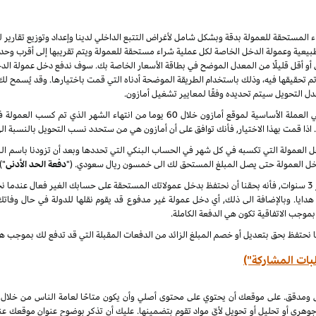
راء المستحقة للعمولة بدقة وبشكل شامل لأغراض التتبع الداخلي لدينا وإعداد وتوزيع تقاري
يعية وعمولة الدخل الخاصة لكل عملية شراء مستحقة للعمولة ويتم تقريبها إلى أقرب وحدة 
أو أقل قليلًا من المعدل الموضح في بطاقة الأسعار الخاصة بك. سوف ندفع دخل عمولة الدخ
 نهاية كل شهر ميلادي تم تحقيقها فيه، وذلك باستخدام الطريقة الموضحة أدناه التي قمت باختيارها. وقد ي
عدل التحويل سيتم تحديده وفقًا لمعايير تشغيل أمازون.
سنقوم بدفع دخل العمولة المعتاد ودخل العمولة الخاص في العملة الأساسية لموقع أمازون خلا
. اذا قمت بهذا الاختيار, فأنك توافق على أن أمازون هي من ستحدد نسب التحويل بالنسبة ال
لدخل العمولة التي تكسبه في كل شهر في الحساب البنكي التي تحددها وبعد أن تزودنا باسم
دخل العمولة حتى يصل المبلغ المستحق لك الى خمسون ريال سعودي. ("
دفعة الحد الأدنى
")
 هدايا. وبالإضافة الى ذلك, أي دخل عمولة غير مدفوع قد يقوم نقلها للدولة في حال وفاتك
 بموجب الاتفاقية تكون هي الدفعة الكاملة.
ا نحتفظ بحق بتعديل أو خصم المبلغ الزائد من الدفعات المقبلة التي قد تدفع لك بموجب هذه
بات المشاركة")
ل ومدقق. على موقعك أن يحتوي على محتوى أصلي وأن يكون متاحًا لعامة الناس من خلال
جوهري أو تحليل أو تحويل لأيّ مواد تقوم بتضمينها. عليك أن تذكر بوضوح عنوان موقعك ع