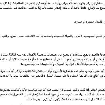
 المشاركين، ولن يكون بإمكانك إدراج روابط خاصة أو محتوى إعلان عن المنتجات، إذا كان م
مح لك بإدراج روابط خاصة أو محتوى إعلاني للمنتجات إذا تم اعتبار موقعك غير مناسب. تشم
الأفعال الخطرة أو الضارة.
لتي تخرق خصوصية الاخرين, والمواد المسيئة والعنصرية (بما ذلك على أسس العرق او اللون أو
المعرفة والعلم, تجمع, تستخدم أو تفصح عن معلومات شخصية للأطفال دون سن الثالثة عشرة
 أو رخص أو اجازات أو معايير أو قواعد عمل أو او معايير صناعة أو قواعد رقابة ذاتية أو احكا
ن حماية خصوصية الأطفال الرقمية الأمريكي وأي تعليمات صادرة بموجبه)؛
أو أي تعديل أو سوء نطق لعلامة تجارية لأمازون أو أي من الشركات التابعة لها في أي أسم م
 (اطلع على القائمة المطروحة على سبيل المثال لا الحصر من العلامات التجارية المحددة)
لتقديم الخاص أذا قمنا برفض طلبكم لأن الطلب فيه أمر غير مناسب, فأنه بأماكنكم تقديم
الأوضاع. ألا انه, في حال تم في أي وقت 1) رفض طلبكم لأي سبب أخر, أو 2) تم أنهاء حسابكم بسبب أي خرق أو مخالفة (وفق
 عند اكتمال نموذج خدمة عملاء المشاركين التي تكون موجودة هنا.