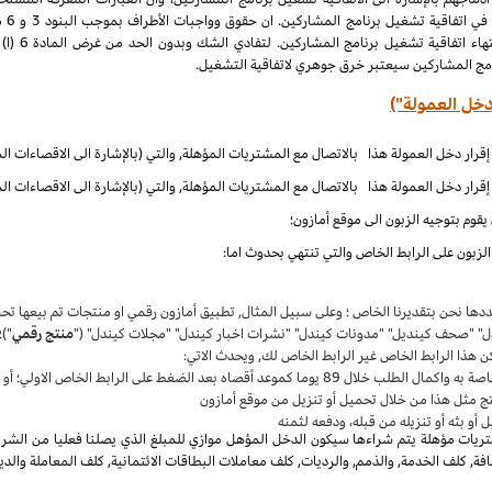
الملكية الف
نامج المشاركين سيعتبر خرق جوهري لاتفاقية التشغيل.
دخل العمولة")
قوم بتوجيه الزبون الى موقع أمازون؛
زبون على الرابط الخاص والتي تنتهي بحدوث اما:
حددها نحن بتقديرنا الخاص ؛ وعلى سبيل المثال, تطبيق أمازون رقمي او منتجات تم بيعها 
دل" "صحف كينديل" "مدونات كيندل" "نشرات اخبار كيندل" "مجلات كيندل" ("
منتج رقمي
")؛
ن هذا الرابط الخاص غير الرابط الخاص لك, ويحدث الاتي:
واكمال الطلب خلال 89 يوما كموعد أقصاه بعد الضغط على الرابط الخاص الاولي؛ أو
ج مثل هذا من خلال تحميل أو تنزيل من موقع أمازون
أو بثه أو تنزيله من قبله، ودفعه لثمنه
يات مؤهلة يتم شراءها سيكون الدخل المؤهل موازي للمبلغ الذي يصلنا فعليا من الشراء
, كلف الخدمة, والذمم, والرديات, كلف معاملات البطاقات الائتمانية, كلف المعاملة والدي