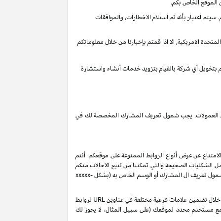
 الموقع الخاص بكم.
يتم اعتبار بأنه تم استلام الاخطارات, والموافقات
تحدة الامريكية, الا اذا قمتم بإخبارنا من خلال معلوماتكم
قم بتخويل أي شركة بالقيام بتزويد خدمات أنشاء واستشارة
 دخل العمولات. يجب شمول تعريف المشارك المخصصة لك في
لامتناع عن عرض أنواع الروابط الممنوعة على موقعكم. أنتم
ل الشكليات الصحيحة والتي تمكننا من تتبع الاحالات منكم
 شمول تعريف ال المشارك أو الوسم الخاص به (بشكل
xxxxx-
بناءً على طلبك، ولكن رهناً بموافقتنا، قد نصدر لك تعريفات شركاء إضافية من نوع "sub-tag" والتي تتيح لك مراقبة وتحسين أداء روابطك الخاصة من خلال تضمين علامات فرعية مختلفة في عناوين URL لروابط
 مع مستخدم محدد لموقعك (على سبيل المثال، لا يجوز لك