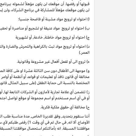
قبولها أو رفضها. أن موقعك لن يكون مؤهلاً لشموله ببرنامج
لن يكون موقعك مؤهلاً للمشاركة في برنامج الشركاء، ولن يُس
ا) احتواء او ترويج مواد مشينة أو فاضحة جنسيا؛
ب) احتواء او ترويج مواد عنيفة او تشجيع أو مناصرة أو تحفيز 
ج) احتواء أو ترويج مواد خاطئة, خادعة, أو تشهيرية
د) احتواء أو ترويج مواد تبث بالكراهية والتحرش والضارة وا
العمر.)
ه) تروج الى أو تفعل أفعال غير مشروعة وقانونية.
و) موجهة الى الأطفال دون سن الثالثة عشرة او على كافة 
مخالفة أي قانون نافذ أو تعليمات او قواعد أو أنظمة أو أوامر
المختصة بالنسبة الى حماية الطفل (على سبيل المثال, قانو
ز) تتضمن أي علامة تجارية لأمازون أو الشركات التابعة لها, 
أو في أي اسم مستخدم أو اسم مجموعة أو موقع تواصل اجتماعي
ح) مخالفة أي حقوق ملكية فكرية.
أننا سنقوم بتحديد, وفق تقديرنا الخاص, مدة مناسبة طلب ا
موافقتنا المسبقة. انه بأماكنكم استحصال موافقتنا المسبقة