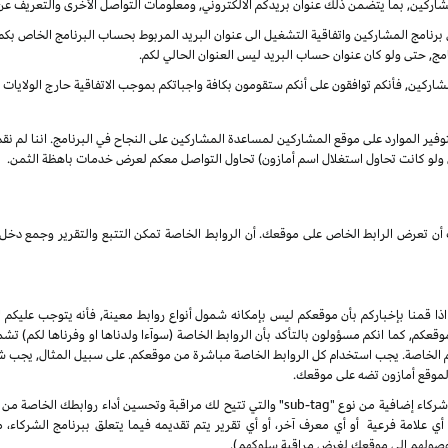
شاركين, بما يتضمن ذلك عنوان بريدكم الالكتروني, ومعلومات التواصل الأخرى والتعريف عن
نامج المشاركين واتفاقية التشغيل الى عنوان البريد المربوط بحساب البرنامج الخاص بكم. س
مج, حتى ولو كان عنوان حساب البريد ليس العنوان الحالي لكم.
ركين, فأنكم توافقون على أنكم ستقومون بكافة واجباتكم بموجب الاتفاقية حارج الولايات الم
بتوفير الموارد على موقع المشاركين لمساعدة المشاركين على النجاح في البرنامج. اننا لم ن
ى ولو كانت تحاول استغلال اسم أمازون) تحاول التواصل معكم لعرض خدمات باهظة الثمن.
انك أن تعرض الرابط الخاص على موقعك. أن الروابط الخاصة تمكن التتبع والتقرير وجمع
 اذا قمنا بإخباركم بأن موقعكم ليس بإمكانه شمول أنواع روابط معينة, فأنه يتوجب عليكم ا
, كما انكم مسؤولون بالتأكد بأن الروابط الخاصة (سوآءا ولدناها او وفرناها لكم) تشم
كم الخاصة. يجب استخدام كل الروابط الخاصة مباشرة من موقعكم. على سبيل المثال, يجب
 لموقع أمازون تضه على موقعك.
 علامة فرعية أو أي معرف آخر، أو أي تقرير يتم تقديمه فيما يتعلق ببرنامج الشركاء،
صولهم إلى موقعك لغرض مراقبة سلوكهم).