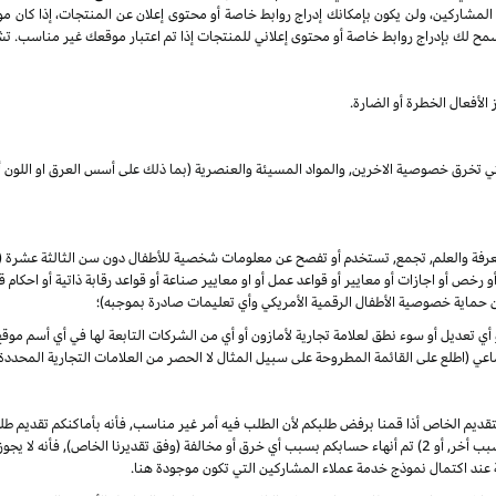
 المشاركين، ولن يكون بإمكانك إدراج روابط خاصة أو محتوى إعلان عن المنتجات، إذا كان م
مح لك بإدراج روابط خاصة أو محتوى إعلاني للمنتجات إذا تم اعتبار موقعك غير مناسب. تشم
الأفعال الخطرة أو الضارة.
لتي تخرق خصوصية الاخرين, والمواد المسيئة والعنصرية (بما ذلك على أسس العرق او اللون أو
المعرفة والعلم, تجمع, تستخدم أو تفصح عن معلومات شخصية للأطفال دون سن الثالثة عشرة
 أو رخص أو اجازات أو معايير أو قواعد عمل أو او معايير صناعة أو قواعد رقابة ذاتية أو احكا
ن حماية خصوصية الأطفال الرقمية الأمريكي وأي تعليمات صادرة بموجبه)؛
أو أي تعديل أو سوء نطق لعلامة تجارية لأمازون أو أي من الشركات التابعة لها في أي أسم م
 (اطلع على القائمة المطروحة على سبيل المثال لا الحصر من العلامات التجارية المحددة)
لتقديم الخاص أذا قمنا برفض طلبكم لأن الطلب فيه أمر غير مناسب, فأنه بأماكنكم تقديم
الأوضاع. ألا انه, في حال تم في أي وقت 1) رفض طلبكم لأي سبب أخر, أو 2) تم أنهاء حسابكم بسبب أي خرق أو مخالفة (وفق
 عند اكتمال نموذج خدمة عملاء المشاركين التي تكون موجودة هنا.