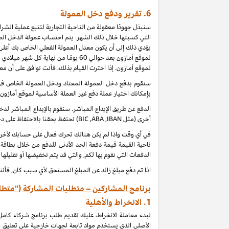
6.
تقرير ودفع دخل العمولة
سنبذل جهودًا معقولة من الناحية التجارية لتتبع عملية الش
التي كسبتها خلال ذلك الشهر. يتم احتساب عمولة الدخل الطب
يؤدي ذلك إلى أن يكون معدل العمولة الفعلي الخاص بك أعلى 
لموقع أمازون بعد حوالي 60 يومًا من
لموقع أمازون. إذا اخترت القيام بذلك، فأنت توافق على أن م
بإمكانك اختيار عملة دفع غير العملة الأساسية لموقع أمازون
الدفع عن طريق الإيداع المباشر. سنقوم بالإيداع المباشر 
أخرى (مثل
IBAN
,
ABA
,
BIC
) نحتفظ بحقنا بالاحتفاظ على 
ناحية القيمة قيمة دفعة الحد الأدنى للدفع من خلال بطاقة
الدفعات التي نقوم بها لكم, والتي قد يتم تخفيضها أو تقليلها
اذا تم دفع مبلغ زائد عن المبلغ المستحق لأي سبب كان, فأنن
برنامج المشاركين – متطلبات المشاركة ("متطل
1.
الانخراط والأهلية
لبدء معاملة الانخراط، عليك تقديم طلب برنامج شركاء كام
الأصلي الذي يستخدم مواد تابعة لجهات خارجية على تعليق 