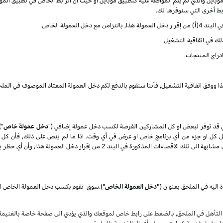
ايل والذي لم يتم الموافقة عليه كتطبيق موبايل او حيث أن الرابط الخاص في تطبيق الموب
ربط أخرى التي سنوفرها لك.
العمولة الخاص.
ذلك في اتفاقية التشغيل.
دراج المنتجات.
ذا ووفق اتفاقية التشغيل, فأننا سنقوم بالدفع لكم دخل العمولة المعتاد الموصوف في الملح
 قد توفر لبعض او كل المشاركين الفرصة لكسب دخل عمولة إضافي ("
دخل عمولة خاص
")
تعديل كل او جزء من أي برنامج خاص او عرض في أي وقت. اذا ما لم ينص على ذلك, فأن كل 
المنتجات) كلها عرضة الى الاقصاءات الغير مؤهلة والتي تكون مشابهة الى تلك الاقصاء
 اليه في الملحق بعنوان
(
"دخل العمولة الخاص"
)
.
سوق
لتأهل في الملحق, بالضغط على رابط خاص لموقعك والذي يؤدي الى صفحة خاصة بالغنيمة ع