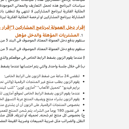
المشاركة ببرنامج المشاركين او لرخصة الملكية الفكرية لبر
إقرار دخل العمولة لبرنامج المشاركين ("إقرار 
المشتريات المؤهلة والدخل مؤهل
سنقوم بدفع دخل العمولة المعتاد الموصوف في البند 3 من إقرار دخل العمولة هذا بالاتصال مع المشتريات المؤهلة, والتي (بالإشارة الى الاقصاءات المذكورة في إقرار دخل العمولة هذا) تحصل عند:
سنقوم بدفع دخل العمولة المعتاد الموصوف في البند 3 من إقرار دخل العمولة هذا بالاتصال مع المشتريات المؤهلة, والتي (بالإشارة الى الاقصاءات المذكورة في إقرار دخل العمولة هذا) تحصل عند:
ا) عندما يقوم الزبون بضغط الرابط الخاص في موقعكم والذي ي
ب) في خلال جلسة واحدة, والتي يتم احتسابها عندما يضغط ال
تنقضي 24 ساعة من ضغط الزبون على الرابط الخاص؛
يقوم الزبون بطلب منتج غير المنتجات الرقمية (والتي ن
برايم فيديو" "تحميل الألعاب" "أمازون كوين" "كتب كين
عندما يقوم الزبون بضغط الرابط الخاص لموقع أمازون, لك
يقوم الزبون بشراء منتج ويضيف المنتج
عربة التسوق
الخاصة به 
بخصوص المنتجات الرقمية, على الزبون أن ان يشتري منت
في غضون
180
يوماً من الشراء، يتم شحن المنتج للعميل 
ج) بخصوص كل منتج تم شحنه, تحميله أو تنزيله, فلكل مشتر
النقل, والضرائب مثل ضريبة المبيعات وضريبة القيمة المضافة