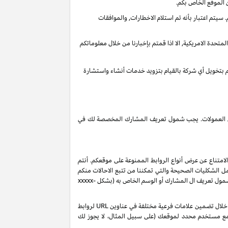
 الموقع الخاص بكم.
يتم اعتبار بأنه تم استلام الاخطارات, والموافقات
تحدة الامريكية, الا اذا قمتم بإخبارنا من خلال معلوماتكم
قم بتخويل أي شركة بالقيام بتزويد خدمات أنشاء واستشارة
 دخل العمولات. يجب شمول تعريف المشارك المخصصة لك في
لامتناع عن عرض أنواع الروابط الممنوعة على موقعكم. أنتم
ل الشكليات الصحيحة والتي تمكننا من تتبع الاحالات منكم
 شمول تعريف ال المشارك أو الوسم الخاص به (بشكل
xxxxx-
بناءً على طلبك، ولكن رهناً بموافقتنا، قد نصدر لك تعريفات شركاء إضافية من نوع "sub-tag" والتي تتيح لك مراقبة وتحسين أداء روابطك الخاصة من خلال تضمين علامات فرعية مختلفة في عناوين URL لروابط
 مع مستخدم محدد لموقعك (على سبيل المثال، لا يجوز لك