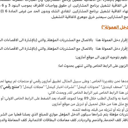
الملكية الف
نامج المشاركين سيعتبر خرق جوهري لاتفاقية التشغيل.
دخل العمولة")
قوم بتوجيه الزبون الى موقع أمازون؛
زبون على الرابط الخاص والتي تنتهي بحدوث اما:
حددها نحن بتقديرنا الخاص ؛ وعلى سبيل المثال, تطبيق أمازون رقمي او منتجات تم بيعها 
دل" "صحف كينديل" "مدونات كيندل" "نشرات اخبار كيندل" "مجلات كيندل" ("
منتج رقمي
")؛
ن هذا الرابط الخاص غير الرابط الخاص لك, ويحدث الاتي:
واكمال الطلب خلال 89 يوما كموعد أقصاه بعد الضغط على الرابط الخاص الاولي؛ أو
ج مثل هذا من خلال تحميل أو تنزيل من موقع أمازون
أو بثه أو تنزيله من قبله، ودفعه لثمنه
يات مؤهلة يتم شراءها سيكون الدخل المؤهل موازي للمبلغ الذي يصلنا فعليا من الشراء
, كلف الخدمة, والذمم, والرديات, كلف معاملات البطاقات الائتمانية, كلف المعاملة والدي