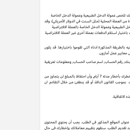
ر لك تلخص عمولة الدخل الطبيعية وعمولة الدخل الخاصة
من العملة المحلية (مثل السنت في الدولار الأمريكي)، وقد
ل الطبيعية وعمولة الدخل الخاصة بالعملة الافتراضية
ُسمح لك باختيار استلام الدفعات بعملة أخرى غير العملة الافتراضية
ل 60 يوما من انتهاء الشهر الذي تم كسب العمولة فيه بالطريقة المذكورة ادناه التي تقوموا باختيارها. قد يكون
ى معايير عمل أمازون.
 البنك, رقم الحساب, اسم صاحب الحساب, ومعلومات تعريفية
في أي وقت واذا لم يكن هنالك تحرك فعال على حسابك لأخر 3 سنوات, فأنه بحقنا أن نحتفظ بدخل عمولاتك المستحقة على حسابك الغير فعال عندما نخطرك بأخطار مدته 7 أيام, وأن احتفاظ بالمبلغ لن يتجاوز من
 بموجب القانون النافذ أو قد ينطفئ من خلال التقادم. ان
 الاتفاقية.
 عنوان الموقع المذكور في الطلب. يجب أن يحتوي المحتوى
ند تقديم الطلب. سنقوم بتقييم معاملاتك وإخطارك في حال