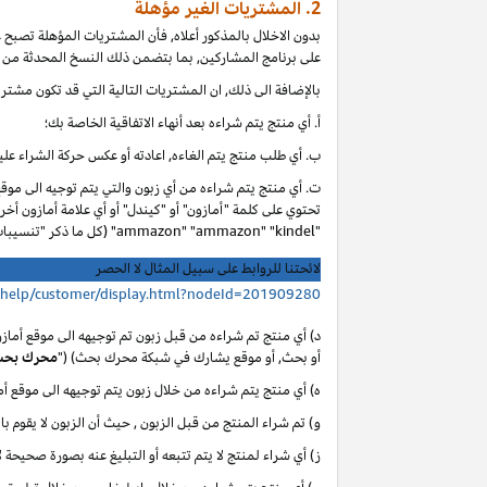
2. المشتريات الغير مؤهلة
بدون الاخلال بالمذكور أعلاه, فأن المشتريات المؤهلة تصبح
على برنامج المشاركين, بما بتضمن ذلك النسخ المحدثة من ا
بالإضافة الى ذلك, ان المشتريات التالية التي قد تكون مشتر
أ. أي
منتج يتم شراءه بعد أنهاء الاتفاقية الخاصة بك؛
ب. أي
طلب منتج يتم الغاءه, اعادته أو عكس حركة الشراء عليه
ت. أي منتج يتم شراءه من أي زبون والتي يتم توجيه الى موق
تحتوي على كلمة "أمازون" أو "كيندل" أو أي علامة أمازون أخر
"ammazon" "ammazon" "kindel" (كل ما ذكر "تنسيبات مدفوعة محظورة").
لائحتنا للروابط على سبيل المثال لا الحصر
/help/customer/display.html?nodeId=201909280
د) أي منتج تم شراءه من قبل زبون تم توجيهه الى موقع أماز
أو بحث, أو موقع يشارك في شبكة محرك بحث) ("
محرك بح
ه) أي منتج يتم شراءه من خلال زبون يتم توجيهه الى موقع 
و) تم شراء المنتج من قبل الزبون , حيث أن الزبون لا يقوم با
ز) أي شراء لمنتج لا يتم تتبعه أو التبليغ عنه بصورة صحيحة