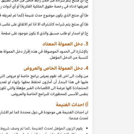
ح) أي منتج يتم شراءه من خلال رابط خاص من خلال تطبيق موب
تعريفها ادناه في رخصة حقوق الملكية الفكرية) أو أي أدوات 
ط) أي منتج الذي يكون موضوع حدث غنيمة (كما تم تعريفه في البند 4(أ) من إقرار دخل العمولة هذا, بالتزامن مع دخل 
ظ) أي منتج يتم شراءه كاشتراك الا اذا تم الاتفاق على عكس 
خ) او اصدار او طلب مسبق والذي لا يكون موجود على صفحة ا
3.
دخل العمولة المعتاد
بالإشارة الى الحدود الموصوفة في هذه إقرار دخل العمولة ه
كنسبة من الدخل المؤهل.
4.
دخل العمولة الخاص والعروض
من وقت الى اخر, قد نقوم بعرض برامج خاصة او عروض التي
عليها في هذا البند), أن أمازون تحتفظ بحقها بإنهاء او 
بنفس الأسس كمحظورات للبرامج الخاصة والعروض.
أ) احداث الغنيمة
ان احداث الغنيمة هي موجودة في دول محددة كما تم الاشارة
تحدث عندما:
يقوم
الزبون المؤهل لحدث الغنيمة ,كما تم وصف شروط ا