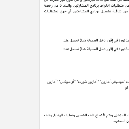
سياسات البرنامج هذه تحمل التعاريف والمعاني الموجودة في اتفاقية تشغيل برنامج المشاركين. ان حقوق وواجبات الأطراف بموجب البنود 3 و 6 من متطلبات انخراط برنامج المشاركين والبند 3 من رخصة
كرية لبرنامج المشاركين لا تنتهي ولا تنطفئ بانتهاء اتفاقية تشغيل برنامج المشاركين. لتفادي الشك وبدون الحد من غرض المادة 6 (ا) من اتفاقية تشغيل برنامج المشاركين، أي خرق لمتطلبات
تحت "موسيقى أمازون" "أمازون شورت" "أي دوكس" "أمازون
 او
 المؤهل, ويتم اقتطاع كلف الشحن, وتغليف الهدايا, وكلف
ن المعدوم.