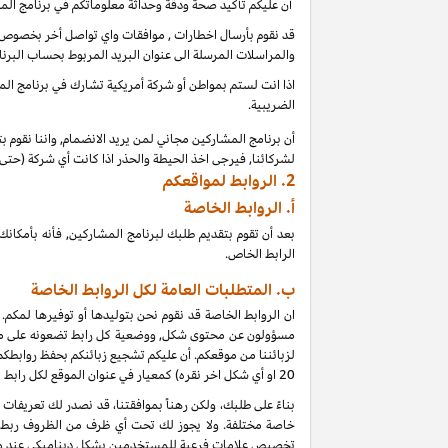
أن عليكم تأكيد صحة ودقة وحداثة معلوماتكم في برنامج الم
قد نقوم بأرسال اخطارات , موافقات واي تواصل أخر بخصوص بر
والمراسلات المرسلة الى عنوان البريد المربوط بحساب البرنا
اذا انت لستم بمواطن أو شركة أمريكية تشارك في برنامج المشا
الضريبية.
أن برنامج المشاركين مجاني لمن يريد الانضمام, واننا نقوم 
لشركائنا, فيرجى اخذ الحيطة والحذر اذا كانت أي شركة (حت
2.
الروابط لمواقعكم
أ.
الروابط الخاصة
بعد أن تقوم بتقديم طلبك لبرنامج المشاركين, فأنه بأمك
الرابط الخاص.
ب. المتطلبات العامة لكل الروابط الخاصة
ان الروابط الخاصة قد نقوم نحن بتوليدها أو توفيرها لمكم.
مسؤولون عن محتوى شكل, ووضعية كل رابط تضعونه على موقعكم
لزبائننا من موقعكم. أن عليكم تشجيع زبائنكم بحفظ روابط
20
او أي شكل اخر نقره) كمعيار في عنوان الموقع لكل رابط
خاصة مختلفة. ولا يجوز لك تحت أي ظرف من الظروف ربط أي
تخصيص علامات فرعية للمستخدمين بشكل ديناميكي عند و