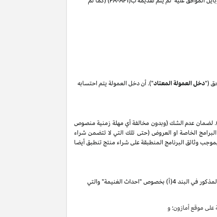
ايل الموافق عليه لم يتم تقديمه ب(
PA-API
) (كما تم
ق ("
دخل العمولة المعتاد
"). أن دخل العمولة يتم احتسابه
. لضمان عدم الشك (وبدون مخالفة أي مهلة زمنية منصوص
البرامج الخاصة او العروض (حتى تلك التي لا تتضمن شراء
ات المذكورة في البند 2 من إقرار دخل العمولة هذا, وأن أي حظر بموجب وثائق البرنامج المنطبقة على شراء منتج تنطبق أيضا
تقوم بكسب دخل العمولة الخاص المذكور في البند 4(أ) بخصوص "احداث الغنيمة" والتي
لى موقع أمازون؛ و