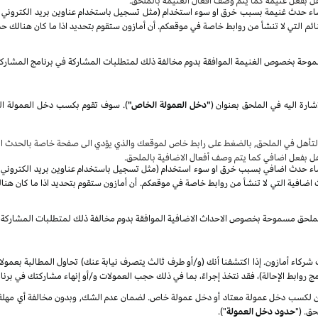
هل بفعل غنيمة كما يتم وصف أفعال الغنيمة بالملحق.
صاء حدث غنيمة بسبب خرق او سوء استخدام (مثل تسجيل باستخدام عناوين بريد الكتروني غير 
م التي لا تنشأ من روابط خاصة في موقعكم. أن أمازون ستقوم بتحديد اذا ما كان هنالك حد
موحة بخصوص الغنيمة الموافقة بدوم مخالفة ذلك لمتطلبات المشاركة في برنامج المشارك
شارة اليه في الملحق بعنوان
(
"دخل العمولة الخاص"
)
.
سوف
تأهل في الملحق, بالضغط على رابط خاص لموقعك والذي يؤدي الى صفحة خاصة بالحدث الا
هل بفعل اضافي كما يتم وصف أفعال الاضافية بالملحق.
صاء حدث اضافي بسبب خرق او سوء استخدام (مثل تسجيل باستخدام عناوين بريد الكتروني غير 
ضافية التي لا تنشأ من روابط خاصة في موقعكم. أن أمازون ستقوم بتحديد اذا ما كان هنا
الملحق مسموحة بخصوص الاحداث الاضافية الموافقة بدوم مخالفة ذلك لمتطلبات المشاركة 
شركاء أمازون. إذا اكتشفنا أنك (و/أو طرف ثالث يتصرف نيابة عنك) تحاول المطالبة بعمول
ج روابط الإحالة)، فقد نتخذ إجراءً، بما في ذلك حجب العمولات و/أو إنهاء مشاركتك في برنا
كسب دخل عمولة معتاد أو دخل عمولة خاص. لضمان عدم الشك, وبدون مخالفة أي مهلة زمن
ق. ("
حدود دخل العمولة
").