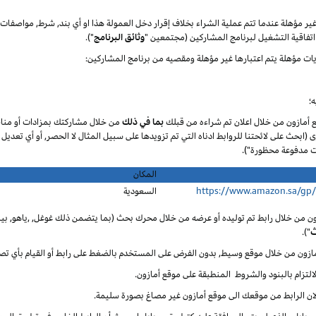
 غير مؤهلة عندما تتم عملية الشراء بخلاف إقرار دخل العمولة هذا او أي بند, شرط, مواصف
تفاقية التشغيل لبرنامج المشاركين (مجتمعين "
وثائق البرنامج
").
يات مؤهلة يتم اعتبارها غير مؤهلة ومقصيه من برنامج المشاركين:
؛
ع أمازون من خلال اعلان تم شراءه من قبلك
بما في ذلك
من خلال مشاركتك بمزادات أو مناق
ى (ابحث على لائحتنا للروابط ادناه التي تم تزويدها على سبيل المثال لا الحصر, أو أي تعديل
المكان
https://www.amazon.sa/gp
السعودية
ون من خلال رابط تم توليده أو عرضه من خلال محرك بحث (بما يتضمن ذلك غوغل, ,ياهو, بينغ
ث
").
أمازون من خلال موقع وسيط, بدون الفرض على المستخدم بالضغط على رابط أو القيام بأي تص
لالتزام بالبنود والشروط المنطبقة على موقع أمازون.
 لان الرابط من موقعك الى موقع أمازون غير مصاغ بصورة سليمة.