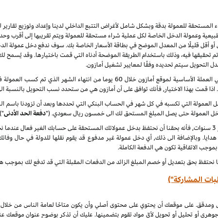
راء المستحقة للعمولة بدقة وبشكل شامل لأغراض التتبع الداخلي لدينا وإعداد وتوزيع تقاري
يعية وعمولة الدخل الخاصة لكل عملية شراء مستحقة للعمولة ويتم تقريبها إلى أقرب وحدة 
أو أقل قليلًا من المعدل الموضح في بطاقة الأسعار الخاصة بك. سوف ندفع دخل عمولة الدخ
 نهاية كل شهر ميلادي تم تحقيقها فيه، وذلك باستخدام الطريقة الموضحة أدناه التي قمت باختيارها. وقد ي
عدل التحويل سيتم تحديده وفقًا لمعايير تشغيل أمازون.
سنقوم بدفع دخل العمولة المعتاد ودخل العمولة الخاص في العملة الأساسية لموقع أمازون خلا
. اذا قمت بهذا الاختيار, فأنك توافق على أن أمازون هي من ستحدد نسب التحويل بالنسبة ال
لدخل العمولة التي تكسبه في كل شهر في الحساب البنكي التي تحددها وبعد أن تزودنا باسم
دخل العمولة حتى يصل المبلغ المستحق لك الى خمسون ريال سعودي. ("
دفعة الحد الأدنى
")
 هدايا. وبالإضافة الى ذلك, أي دخل عمولة غير مدفوع قد يقوم نقلها للدولة في حال وفاتك
 بموجب الاتفاقية تكون هي الدفعة الكاملة.
ا نحتفظ بحق بتعديل أو خصم المبلغ الزائد من الدفعات المقبلة التي قد تدفع لك بموجب هذه
بات المشاركة")
ل ومدقق. على موقعك أن يحتوي على محتوى أصلي وأن يكون متاحًا لعامة الناس من خلال
جوهري أو تحليل أو تحويل لأيّ مواد تقوم بتضمينها. عليك أن تذكر بوضوح عنوان موقعك ع