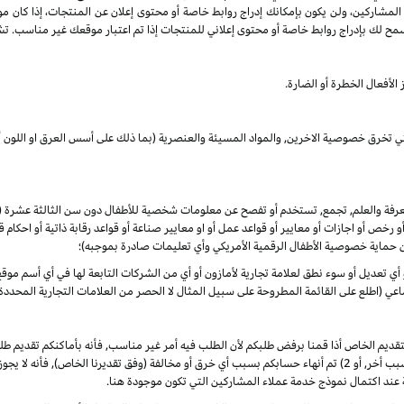
 المشاركين، ولن يكون بإمكانك إدراج روابط خاصة أو محتوى إعلان عن المنتجات، إذا كان م
مح لك بإدراج روابط خاصة أو محتوى إعلاني للمنتجات إذا تم اعتبار موقعك غير مناسب. تشم
الأفعال الخطرة أو الضارة.
لتي تخرق خصوصية الاخرين, والمواد المسيئة والعنصرية (بما ذلك على أسس العرق او اللون أو
المعرفة والعلم, تجمع, تستخدم أو تفصح عن معلومات شخصية للأطفال دون سن الثالثة عشرة
 أو رخص أو اجازات أو معايير أو قواعد عمل أو او معايير صناعة أو قواعد رقابة ذاتية أو احكا
ن حماية خصوصية الأطفال الرقمية الأمريكي وأي تعليمات صادرة بموجبه)؛
أو أي تعديل أو سوء نطق لعلامة تجارية لأمازون أو أي من الشركات التابعة لها في أي أسم م
 (اطلع على القائمة المطروحة على سبيل المثال لا الحصر من العلامات التجارية المحددة)
لتقديم الخاص أذا قمنا برفض طلبكم لأن الطلب فيه أمر غير مناسب, فأنه بأماكنكم تقديم
الأوضاع. ألا انه, في حال تم في أي وقت 1) رفض طلبكم لأي سبب أخر, أو 2) تم أنهاء حسابكم بسبب أي خرق أو مخالفة (وفق
 عند اكتمال نموذج خدمة عملاء المشاركين التي تكون موجودة هنا.