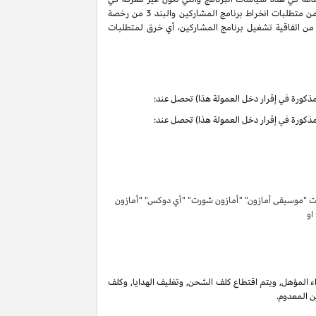
سياسات البرنامج هذه تحمل التعاريف والمعاني الموجودة في اتفاقية تشغيل برنامج المشاركين. ان حقوق وواجبات الأطراف بموجب البنود 3 و 6 من متطلبات انخراط برنامج المشاركين والبند 3 من رخصة
كرية لبرنامج المشاركين لا تنتهي ولا تنطفئ بانتهاء اتفاقية تشغيل برنامج المشاركين. لتفادي الشك وبدون الحد من غرض المادة 6 (ا) من اتفاقية تشغيل برنامج المشاركين، أي خرق لمتطلبات
تحت "موسيقى أمازون" "أمازون شورت" "أي دوكس" "أمازون
 او
 المؤهل, ويتم اقتطاع كلف الشحن, وتغليف الهدايا, وكلف
ن المعدوم.