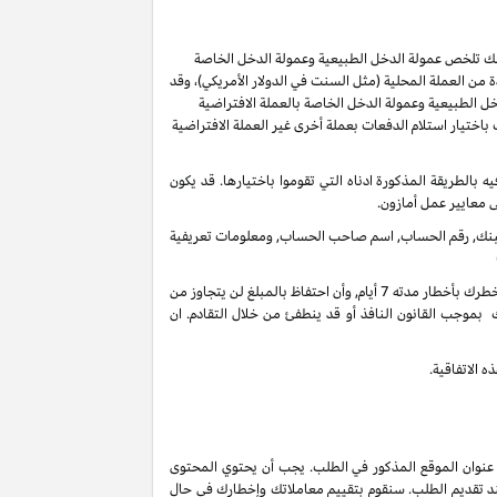
ر لك تلخص عمولة الدخل الطبيعية وعمولة الدخل الخاصة
من العملة المحلية (مثل السنت في الدولار الأمريكي)، وقد
ل الطبيعية وعمولة الدخل الخاصة بالعملة الافتراضية
ُسمح لك باختيار استلام الدفعات بعملة أخرى غير العملة الافتراضية
ل 60 يوما من انتهاء الشهر الذي تم كسب العمولة فيه بالطريقة المذكورة ادناه التي تقوموا باختيارها. قد يكون
ى معايير عمل أمازون.
 البنك, رقم الحساب, اسم صاحب الحساب, ومعلومات تعريفية
في أي وقت واذا لم يكن هنالك تحرك فعال على حسابك لأخر 3 سنوات, فأنه بحقنا أن نحتفظ بدخل عمولاتك المستحقة على حسابك الغير فعال عندما نخطرك بأخطار مدته 7 أيام, وأن احتفاظ بالمبلغ لن يتجاوز من
 بموجب القانون النافذ أو قد ينطفئ من خلال التقادم. ان
 الاتفاقية.
 عنوان الموقع المذكور في الطلب. يجب أن يحتوي المحتوى
ند تقديم الطلب. سنقوم بتقييم معاملاتك وإخطارك في حال