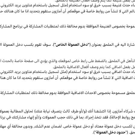
هل بفعل غنيمة كما يتم وصف أفعال الغنيمة بالملحق.
صاء حدث غنيمة بسبب خرق او سوء استخدام (مثل تسجيل باستخدام عناوين بريد الكتروني غير 
م التي لا تنشأ من روابط خاصة في موقعكم. أن أمازون ستقوم بتحديد اذا ما كان هنالك حد
موحة بخصوص الغنيمة الموافقة بدوم مخالفة ذلك لمتطلبات المشاركة في برنامج المشارك
شارة اليه في الملحق بعنوان
(
"دخل العمولة الخاص"
)
.
سوف
تأهل في الملحق, بالضغط على رابط خاص لموقعك والذي يؤدي الى صفحة خاصة بالحدث الا
هل بفعل اضافي كما يتم وصف أفعال الاضافية بالملحق.
صاء حدث اضافي بسبب خرق او سوء استخدام (مثل تسجيل باستخدام عناوين بريد الكتروني غير 
ضافية التي لا تنشأ من روابط خاصة في موقعكم. أن أمازون ستقوم بتحديد اذا ما كان هنا
الملحق مسموحة بخصوص الاحداث الاضافية الموافقة بدوم مخالفة ذلك لمتطلبات المشاركة 
شركاء أمازون. إذا اكتشفنا أنك (و/أو طرف ثالث يتصرف نيابة عنك) تحاول المطالبة بعمول
ج روابط الإحالة)، فقد نتخذ إجراءً، بما في ذلك حجب العمولات و/أو إنهاء مشاركتك في برنا
كسب دخل عمولة معتاد أو دخل عمولة خاص. لضمان عدم الشك, وبدون مخالفة أي مهلة زمن
ق. ("
حدود دخل العمولة
").