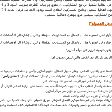
الملكية الف
نامج المشاركين سيعتبر خرق جوهري لاتفاقية التشغيل.
دخل العمولة")
قوم بتوجيه الزبون الى موقع أمازون؛
زبون على الرابط الخاص والتي تنتهي بحدوث اما:
حددها نحن بتقديرنا الخاص ؛ وعلى سبيل المثال, تطبيق أمازون رقمي او منتجات تم بيعها 
دل" "صحف كينديل" "مدونات كيندل" "نشرات اخبار كيندل" "مجلات كيندل" ("
منتج رقمي
")؛
ن هذا الرابط الخاص غير الرابط الخاص لك, ويحدث الاتي:
واكمال الطلب خلال 89 يوما كموعد أقصاه بعد الضغط على الرابط الخاص الاولي؛ أو
ج مثل هذا من خلال تحميل أو تنزيل من موقع أمازون
أو بثه أو تنزيله من قبله، ودفعه لثمنه
يات مؤهلة يتم شراءها سيكون الدخل المؤهل موازي للمبلغ الذي يصلنا فعليا من الشراء
, كلف الخدمة, والذمم, والرديات, كلف معاملات البطاقات الائتمانية, كلف المعاملة والدي