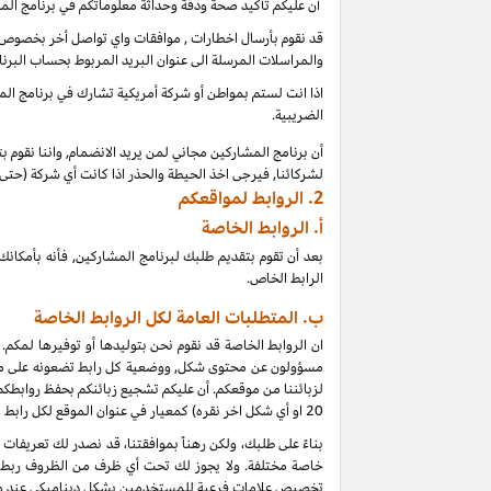
أن عليكم تأكيد صحة ودقة وحداثة معلوماتكم في برنامج الم
قد نقوم بأرسال اخطارات , موافقات واي تواصل أخر بخصوص بر
والمراسلات المرسلة الى عنوان البريد المربوط بحساب البرنا
اذا انت لستم بمواطن أو شركة أمريكية تشارك في برنامج المشا
الضريبية.
أن برنامج المشاركين مجاني لمن يريد الانضمام, واننا نقوم 
لشركائنا, فيرجى اخذ الحيطة والحذر اذا كانت أي شركة (حت
2.
الروابط لمواقعكم
أ.
الروابط الخاصة
بعد أن تقوم بتقديم طلبك لبرنامج المشاركين, فأنه بأمك
الرابط الخاص.
ب. المتطلبات العامة لكل الروابط الخاصة
ان الروابط الخاصة قد نقوم نحن بتوليدها أو توفيرها لمكم.
مسؤولون عن محتوى شكل, ووضعية كل رابط تضعونه على موقعكم
لزبائننا من موقعكم. أن عليكم تشجيع زبائنكم بحفظ روابط
20
او أي شكل اخر نقره) كمعيار في عنوان الموقع لكل رابط
خاصة مختلفة. ولا يجوز لك تحت أي ظرف من الظروف ربط أي
تخصيص علامات فرعية للمستخدمين بشكل ديناميكي عند و