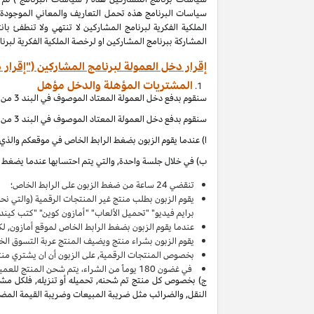
المشاركة ببرنامج المشاركين او لرخصة الملكية الفكرية لبر
إقرار دخل العمولة لبرنامج المشاركين ("إقرار 
المشتريات المؤهلة والدخل مؤهل
سنقوم بدفع دخل العمولة المعتاد الموصوف في البند 3 من إقرار دخل العمولة هذا بالاتصال مع المشتريات المؤهلة, والتي (بالإشارة الى الاقصاءات المذكورة في إقرار دخل العمولة هذا) تحصل عند:
سنقوم بدفع دخل العمولة المعتاد الموصوف في البند 3 من إقرار دخل العمولة هذا بالاتصال مع المشتريات المؤهلة, والتي (بالإشارة الى الاقصاءات المذكورة في إقرار دخل العمولة هذا) تحصل عند:
ا) عندما يقوم الزبون بضغط الرابط الخاص في موقعكم والذي ي
ب) في خلال جلسة واحدة, والتي يتم احتسابها عندما يضغط ال
تنقضي 24 ساعة من ضغط الزبون على الرابط الخاص؛
يقوم الزبون بطلب منتج غير المنتجات الرقمية (والتي ن
برايم فيديو" "تحميل الألعاب" "أمازون كوين" "كتب كين
عندما يقوم الزبون بضغط الرابط الخاص لموقع أمازون, لك
يقوم الزبون بشراء منتج ويضيف المنتج
عربة التسوق
الخاصة به 
بخصوص المنتجات الرقمية, على الزبون أن ان يشتري منت
في غضون
180
يوماً من الشراء، يتم شحن المنتج للعميل 
ج) بخصوص كل منتج تم شحنه, تحميله أو تنزيله, فلكل مشتر
النقل, والضرائب مثل ضريبة المبيعات وضريبة القيمة المضافة