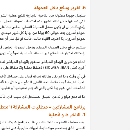
6.
تقرير ودفع دخل العمولة
سنبذل جهودًا معقولة من الناحية التجارية لتتبع عملية الش
التي كسبتها خلال ذلك الشهر. يتم احتساب عمولة الدخل الطب
يؤدي ذلك إلى أن يكون معدل العمولة الفعلي الخاص بك أعلى 
لموقع أمازون بعد حوالي 60 يومًا من
لموقع أمازون. إذا اخترت القيام بذلك، فأنت توافق على أن م
بإمكانك اختيار عملة دفع غير العملة الأساسية لموقع أمازون
الدفع عن طريق الإيداع المباشر. سنقوم بالإيداع المباشر 
أخرى (مثل
IBAN
,
ABA
,
BIC
) نحتفظ بحقنا بالاحتفاظ على 
ناحية القيمة قيمة دفعة الحد الأدنى للدفع من خلال بطاقة
الدفعات التي نقوم بها لكم, والتي قد يتم تخفيضها أو تقليلها
اذا تم دفع مبلغ زائد عن المبلغ المستحق لأي سبب كان, فأنن
برنامج المشاركين – متطلبات المشاركة ("متطل
1.
الانخراط والأهلية
لبدء معاملة الانخراط، عليك تقديم طلب برنامج شركاء كام
الأصلي الذي يستخدم مواد تابعة لجهات خارجية على تعليق 