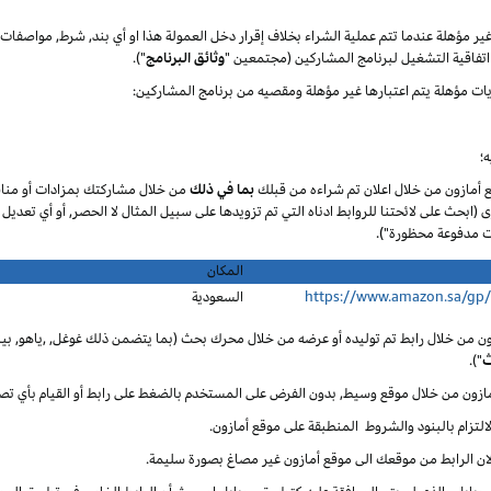
 غير مؤهلة عندما تتم عملية الشراء بخلاف إقرار دخل العمولة هذا او أي بند, شرط, مواصف
تفاقية التشغيل لبرنامج المشاركين (مجتمعين "
وثائق البرنامج
").
يات مؤهلة يتم اعتبارها غير مؤهلة ومقصيه من برنامج المشاركين:
؛
ع أمازون من خلال اعلان تم شراءه من قبلك
بما في ذلك
من خلال مشاركتك بمزادات أو مناق
ى (ابحث على لائحتنا للروابط ادناه التي تم تزويدها على سبيل المثال لا الحصر, أو أي تعديل
المكان
https://www.amazon.sa/gp
السعودية
ون من خلال رابط تم توليده أو عرضه من خلال محرك بحث (بما يتضمن ذلك غوغل, ,ياهو, بينغ
ث
").
أمازون من خلال موقع وسيط, بدون الفرض على المستخدم بالضغط على رابط أو القيام بأي تص
لالتزام بالبنود والشروط المنطبقة على موقع أمازون.
 لان الرابط من موقعك الى موقع أمازون غير مصاغ بصورة سليمة.