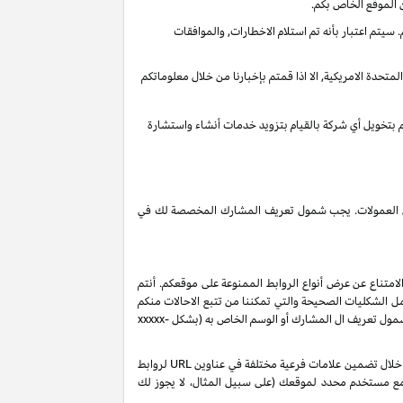
 الموقع الخاص بكم.
يتم اعتبار بأنه تم استلام الاخطارات, والموافقات
تحدة الامريكية, الا اذا قمتم بإخبارنا من خلال معلوماتكم
قم بتخويل أي شركة بالقيام بتزويد خدمات أنشاء واستشارة
 دخل العمولات. يجب شمول تعريف المشارك المخصصة لك في
لامتناع عن عرض أنواع الروابط الممنوعة على موقعكم. أنتم
ل الشكليات الصحيحة والتي تمكننا من تتبع الاحالات منكم
 شمول تعريف ال المشارك أو الوسم الخاص به (بشكل
xxxxx-
بناءً على طلبك، ولكن رهناً بموافقتنا، قد نصدر لك تعريفات شركاء إضافية من نوع "sub-tag" والتي تتيح لك مراقبة وتحسين أداء روابطك الخاصة من خلال تضمين علامات فرعية مختلفة في عناوين URL لروابط
 مع مستخدم محدد لموقعك (على سبيل المثال، لا يجوز لك