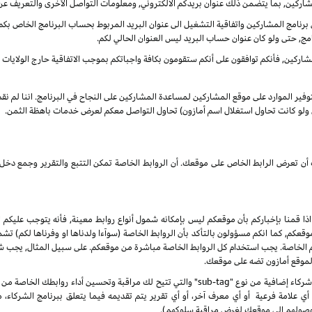
شاركين, بما يتضمن ذلك عنوان بريدكم الالكتروني, ومعلومات التواصل الأخرى والتعريف عن
نامج المشاركين واتفاقية التشغيل الى عنوان البريد المربوط بحساب البرنامج الخاص بكم. س
مج, حتى ولو كان عنوان حساب البريد ليس العنوان الحالي لكم.
ركين, فأنكم توافقون على أنكم ستقومون بكافة واجباتكم بموجب الاتفاقية حارج الولايات الم
بتوفير الموارد على موقع المشاركين لمساعدة المشاركين على النجاح في البرنامج. اننا لم ن
ى ولو كانت تحاول استغلال اسم أمازون) تحاول التواصل معكم لعرض خدمات باهظة الثمن.
انك أن تعرض الرابط الخاص على موقعك. أن الروابط الخاصة تمكن التتبع والتقرير وجمع
 اذا قمنا بإخباركم بأن موقعكم ليس بإمكانه شمول أنواع روابط معينة, فأنه يتوجب عليكم ا
, كما انكم مسؤولون بالتأكد بأن الروابط الخاصة (سوآءا ولدناها او وفرناها لكم) تشم
كم الخاصة. يجب استخدام كل الروابط الخاصة مباشرة من موقعكم. على سبيل المثال, يجب
 لموقع أمازون تضه على موقعك.
 علامة فرعية أو أي معرف آخر، أو أي تقرير يتم تقديمه فيما يتعلق ببرنامج الشركاء،
صولهم إلى موقعك لغرض مراقبة سلوكهم).