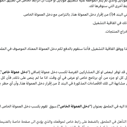
ايل والذي لم يتم الموافقة عليه كتطبيق موبايل او حيث أن الرابط الخاص في تطبيق الموب
ربط أخرى التي سنوفرها لك.
العمولة الخاص.
ذلك في اتفاقية التشغيل.
دراج المنتجات.
ذا ووفق اتفاقية التشغيل, فأننا سنقوم بالدفع لكم دخل العمولة المعتاد الموصوف في الملح
 قد توفر لبعض او كل المشاركين الفرصة لكسب دخل عمولة إضافي ("
دخل عمولة خاص
")
تعديل كل او جزء من أي برنامج خاص او عرض في أي وقت. اذا ما لم ينص على ذلك, فأن كل 
المنتجات) كلها عرضة الى الاقصاءات الغير مؤهلة والتي تكون مشابهة الى تلك الاقصاء
 اليه في الملحق بعنوان
(
"دخل العمولة الخاص"
)
.
سوق
لتأهل في الملحق, بالضغط على رابط خاص لموقعك والذي يؤدي الى صفحة خاصة بالغنيمة ع