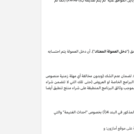
ايل الموافق عليه لم يتم تقديمه ب(
PA-API
) (كما تم
ق ("
دخل العمولة المعتاد
"). أن دخل العمولة يتم احتسابه
. لضمان عدم الشك (وبدون مخالفة أي مهلة زمنية منصوص
البرامج الخاصة او العروض (حتى تلك التي لا تتضمن شراء
ات المذكورة في البند 2 من إقرار دخل العمولة هذا, وأن أي حظر بموجب وثائق البرنامج المنطبقة على شراء منتج تنطبق أيضا
تقوم بكسب دخل العمولة الخاص المذكور في البند 4(أ) بخصوص "احداث الغنيمة" والتي
لى موقع أمازون؛ و