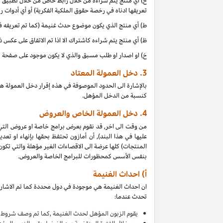
ح) أي منتج يتم شراءه من خلال رابط خاص من خلال تطبيق موب
تعريفها ادناه في رخصة حقوق الملكية الفكرية) أو أي أدوات 
ط) أي منتج الذي يكون موضوع حدث غنيمة (كما تم تعريفه في البند 4(أ) من إقرار دخل العمولة هذا, بالتزامن مع دخل 
ظ) أي منتج يتم شراءه كاشتراك الا اذا تم الاتفاق على عكس 
خ) او اصدار او طلب مسبق والذي لا يكون موجود على صفحة ا
3.
دخل العمولة المعتاد
بالإشارة الى الحدود الموصوفة في هذه إقرار دخل العمولة ه
كنسبة من الدخل المؤهل.
4.
دخل العمولة الخاص والعروض
من وقت الى اخر, قد نقوم بعرض برامج خاصة او عروض التي
عليها في هذا البند), أن أمازون تحتفظ بحقها بإنهاء او 
بنفس الأسس كمحظورات للبرامج الخاصة والعروض.
أ) احداث الغنيمة
ان احداث الغنيمة هي موجودة في دول محددة كما تم الاشارة
تحدث عندما:
يقوم
الزبون المؤهل لحدث الغنيمة ,كما تم وصف شروط ا