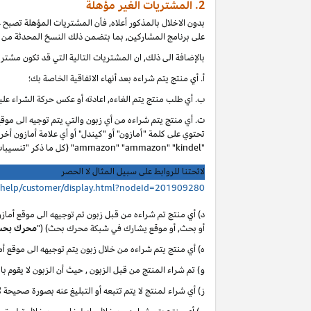
2. المشتريات الغير مؤهلة
بدون الاخلال بالمذكور أعلاه, فأن المشتريات المؤهلة تصبح
على برنامج المشاركين, بما بتضمن ذلك النسخ المحدثة من ا
بالإضافة الى ذلك, ان المشتريات التالية التي قد تكون مشتر
أ. أي
منتج يتم شراءه بعد أنهاء الاتفاقية الخاصة بك؛
ب. أي
طلب منتج يتم الغاءه, اعادته أو عكس حركة الشراء عليه
ت. أي منتج يتم شراءه من أي زبون والتي يتم توجيه الى موق
تحتوي على كلمة "أمازون" أو "كيندل" أو أي علامة أمازون أخر
"ammazon" "ammazon" "kindel" (كل ما ذكر "تنسيبات مدفوعة محظورة").
لائحتنا للروابط على سبيل المثال لا الحصر
/help/customer/display.html?nodeId=201909280
د) أي منتج تم شراءه من قبل زبون تم توجيهه الى موقع أماز
أو بحث, أو موقع يشارك في شبكة محرك بحث) ("
محرك بح
ه) أي منتج يتم شراءه من خلال زبون يتم توجيهه الى موقع 
و) تم شراء المنتج من قبل الزبون , حيث أن الزبون لا يقوم با
ز) أي شراء لمنتج لا يتم تتبعه أو التبليغ عنه بصورة صحيحة