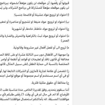
قبولها أو رفضها. أن موقعك لن يكون مؤهلاً لشموله ببرنامج
لن يكون موقعك مؤهلاً للمشاركة في برنامج الشركاء، ولن يُس
ا) احتواء او ترويج مواد مشينة أو فاضحة جنسيا؛
ب) احتواء او ترويج مواد عنيفة او تشجيع أو مناصرة أو تحفيز 
ج) احتواء أو ترويج مواد خاطئة, خادعة, أو تشهيرية
د) احتواء أو ترويج مواد تبث بالكراهية والتحرش والضارة وا
العمر.)
ه) تروج الى أو تفعل أفعال غير مشروعة وقانونية.
و) موجهة الى الأطفال دون سن الثالثة عشرة او على كافة 
مخالفة أي قانون نافذ أو تعليمات او قواعد أو أنظمة أو أوامر
المختصة بالنسبة الى حماية الطفل (على سبيل المثال, قانو
ز) تتضمن أي علامة تجارية لأمازون أو الشركات التابعة لها, 
أو في أي اسم مستخدم أو اسم مجموعة أو موقع تواصل اجتماعي
ح) مخالفة أي حقوق ملكية فكرية.
أننا سنقوم بتحديد, وفق تقديرنا الخاص, مدة مناسبة طلب ا
موافقتنا المسبقة. انه بأماكنكم استحصال موافقتنا المسبقة