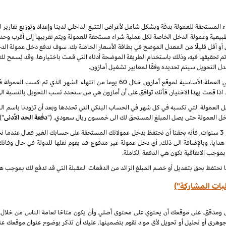
راء المستحقة للعمولة بدقة وبشكل شامل لأغراض التتبع الداخلي لدينا وإعداد وتوزيع تقاري
يعية وعمولة الدخل الخاصة لكل عملية شراء مستحقة للعمولة ويتم تقريبها إلى أقرب وحدة 
أو أقل قليلًا من المعدل الموضح في بطاقة الأسعار الخاصة بك. سوف ندفع دخل عمولة الدخ
 نهاية كل شهر ميلادي تم تحقيقها فيه، وذلك باستخدام الطريقة الموضحة أدناه التي قمت باختيارها. وقد ي
عدل التحويل سيتم تحديده وفقًا لمعايير تشغيل أمازون.
سنقوم بدفع دخل العمولة المعتاد ودخل العمولة الخاص في العملة الأساسية لموقع أمازون خلا
. اذا قمت بهذا الاختيار, فأنك توافق على أن أمازون هي من ستحدد نسب التحويل بالنسبة ال
لدخل العمولة التي تكسبه في كل شهر في الحساب البنكي التي تحددها وبعد أن تزودنا باسم
دخل العمولة حتى يصل المبلغ المستحق لك الى خمسون ريال سعودي. ("
دفعة الحد الأدنى
")
 هدايا. وبالإضافة الى ذلك, أي دخل عمولة غير مدفوع قد يقوم نقلها للدولة في حال وفاتك
 بموجب الاتفاقية تكون هي الدفعة الكاملة.
ا نحتفظ بحق بتعديل أو خصم المبلغ الزائد من الدفعات المقبلة التي قد تدفع لك بموجب هذه
بات المشاركة")
ل ومدقق. على موقعك أن يحتوي على محتوى أصلي وأن يكون متاحًا لعامة الناس من خلال
جوهري أو تحليل أو تحويل لأيّ مواد تقوم بتضمينها. عليك أن تذكر بوضوح عنوان موقعك ع