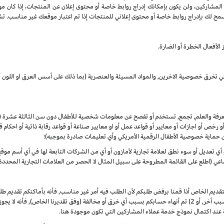
 المشاركين، ولن يكون بإمكانك إدراج روابط خاصة أو محتوى إعلان عن المنتجات، إذا كان م
مح لك بإدراج روابط خاصة أو محتوى إعلاني للمنتجات إذا تم اعتبار موقعك غير مناسب. تشم
الأفعال الخطرة أو الضارة.
لتي تخرق خصوصية الاخرين, والمواد المسيئة والعنصرية (بما ذلك على أسس العرق او اللون أو
المعرفة والعلم, تجمع, تستخدم أو تفصح عن معلومات شخصية للأطفال دون سن الثالثة عشرة
 أو رخص أو اجازات أو معايير أو قواعد عمل أو او معايير صناعة أو قواعد رقابة ذاتية أو احكا
ن حماية خصوصية الأطفال الرقمية الأمريكي وأي تعليمات صادرة بموجبه)؛
أو أي تعديل أو سوء نطق لعلامة تجارية لأمازون أو أي من الشركات التابعة لها في أي أسم م
 (اطلع على القائمة المطروحة على سبيل المثال لا الحصر من العلامات التجارية المحددة)
لتقديم الخاص أذا قمنا برفض طلبكم لأن الطلب فيه أمر غير مناسب, فأنه بأماكنكم تقديم
الأوضاع. ألا انه, في حال تم في أي وقت 1) رفض طلبكم لأي سبب أخر, أو 2) تم أنهاء حسابكم بسبب أي خرق أو مخالفة (وفق
 عند اكتمال نموذج خدمة عملاء المشاركين التي تكون موجودة هنا.