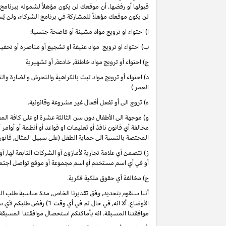
قبولها أو رفضها. أن موقعك لن يكون مؤهلاً لشموله ببرنامج
لن يكون موقعك مؤهلاً للمشاركة في برنامج الشركاء، ولن يُس
ا) احتواء او ترويج مواد مشينة أو فاضحة جنسيا؛
ب) احتواء او ترويج مواد عنيفة او تشجيع أو مناصرة أو تحفيز 
ج) احتواء أو ترويج مواد خاطئة, خادعة, أو تشهيرية
د) احتواء أو ترويج مواد تبث بالكراهية والتحرش والضارة وا
العمر.)
ه) تروج الى أو تفعل أفعال غير مشروعة وقانونية.
و) موجهة الى الأطفال دون سن الثالثة عشرة او على كافة 
مخالفة أي قانون نافذ أو تعليمات او قواعد أو أنظمة أو أوامر
المختصة بالنسبة الى حماية الطفل (على سبيل المثال, قانو
ز) تتضمن أي علامة تجارية لأمازون أو الشركات التابعة لها, 
أو في أي اسم مستخدم أو اسم مجموعة أو موقع تواصل اجتماعي
ح) مخالفة أي حقوق ملكية فكرية.
أننا سنقوم بتحديد, وفق تقديرنا الخاص, مدة مناسبة طلب ا
موافقتنا المسبقة. انه بأماكنكم استحصال موافقتنا المسبقة