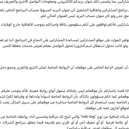
شاركين, بما يتضمن ذلك عنوان بريدكم الالكتروني, ومعلومات التواصل الأخرى والتعريف عن
نامج المشاركين واتفاقية التشغيل الى عنوان البريد المربوط بحساب البرنامج الخاص بكم. س
مج, حتى ولو كان عنوان حساب البريد ليس العنوان الحالي لكم.
ركين, فأنكم توافقون على أنكم ستقومون بكافة واجباتكم بموجب الاتفاقية حارج الولايات الم
بتوفير الموارد على موقع المشاركين لمساعدة المشاركين على النجاح في البرنامج. اننا لم ن
ى ولو كانت تحاول استغلال اسم أمازون) تحاول التواصل معكم لعرض خدمات باهظة الثمن.
انك أن تعرض الرابط الخاص على موقعك. أن الروابط الخاصة تمكن التتبع والتقرير وجمع
 اذا قمنا بإخباركم بأن موقعكم ليس بإمكانه شمول أنواع روابط معينة, فأنه يتوجب عليكم ا
, كما انكم مسؤولون بالتأكد بأن الروابط الخاصة (سوآءا ولدناها او وفرناها لكم) تشم
كم الخاصة. يجب استخدام كل الروابط الخاصة مباشرة من موقعكم. على سبيل المثال, يجب
 لموقع أمازون تضه على موقعك.
 علامة فرعية أو أي معرف آخر، أو أي تقرير يتم تقديمه فيما يتعلق ببرنامج الشركاء،
صولهم إلى موقعك لغرض مراقبة سلوكهم).