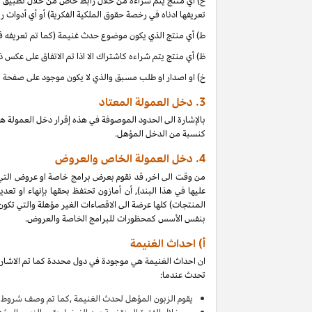
ح) أي منتج يتم شراءه من خلال رابط خاص من خلال تطبيق موب
تعريفها ادناه في رخصة حقوق الملكية الفكرية) أو أي أدوات 
ط) أي منتج الذي يكون موضوع حدث غنيمة (كما تم تعريفه في البند 4(أ) من إقرار دخل العمولة هذا, بالتزامن مع دخل 
ظ) أي منتج يتم شراءه كاشتراك الا اذا تم الاتفاق على عكس 
خ) او اصدار او طلب مسبق والذي لا يكون موجود على صفحة ا
3.
دخل العمولة المعتاد
بالإشارة الى الحدود الموصوفة في هذه إقرار دخل العمولة ه
كنسبة من الدخل المؤهل.
4.
دخل العمولة الخاص والعروض
من وقت الى اخر, قد نقوم بعرض برامج خاصة او عروض التي
عليها في هذا البند), أن أمازون تحتفظ بحقها بإنهاء او 
بنفس الأسس كمحظورات للبرامج الخاصة والعروض.
أ) احداث الغنيمة
ان احداث الغنيمة هي موجودة في دول محددة كما تم الاشارة
تحدث عندما:
يقوم
الزبون المؤهل لحدث الغنيمة ,كما تم وصف شروط ا