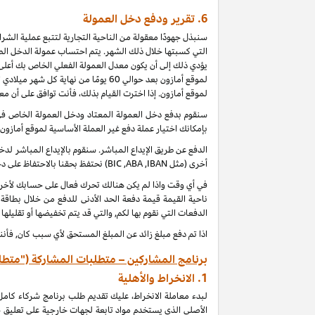
6.
تقرير ودفع دخل العمولة
سنبذل جهودًا معقولة من الناحية التجارية لتتبع عملية الش
التي كسبتها خلال ذلك الشهر. يتم احتساب عمولة الدخل الطب
يؤدي ذلك إلى أن يكون معدل العمولة الفعلي الخاص بك أعلى 
لموقع أمازون بعد حوالي 60 يومًا من
لموقع أمازون. إذا اخترت القيام بذلك، فأنت توافق على أن م
بإمكانك اختيار عملة دفع غير العملة الأساسية لموقع أمازون
الدفع عن طريق الإيداع المباشر. سنقوم بالإيداع المباشر 
أخرى (مثل
IBAN
,
ABA
,
BIC
) نحتفظ بحقنا بالاحتفاظ على 
ناحية القيمة قيمة دفعة الحد الأدنى للدفع من خلال بطاقة
الدفعات التي نقوم بها لكم, والتي قد يتم تخفيضها أو تقليلها
اذا تم دفع مبلغ زائد عن المبلغ المستحق لأي سبب كان, فأنن
برنامج المشاركين – متطلبات المشاركة ("متطل
1.
الانخراط والأهلية
لبدء معاملة الانخراط، عليك تقديم طلب برنامج شركاء كام
الأصلي الذي يستخدم مواد تابعة لجهات خارجية على تعليق 