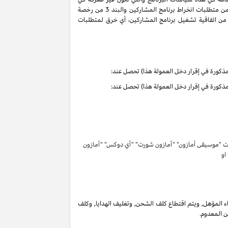
سياسات البرنامج هذه تحمل التعاريف والمعاني الموجودة في اتفاقية تشغيل برنامج المشاركين. ان حقوق وواجبات الأطراف بموجب البنود 3 و 6 من متطلبات انخراط برنامج المشاركين والبند 3 من رخصة
كرية لبرنامج المشاركين لا تنتهي ولا تنطفئ بانتهاء اتفاقية تشغيل برنامج المشاركين. لتفادي الشك وبدون الحد من غرض المادة 6 (ا) من اتفاقية تشغيل برنامج المشاركين، أي خرق لمتطلبات
تحت "موسيقى أمازون" "أمازون شورت" "أي دوكس" "أمازون
 او
 المؤهل, ويتم اقتطاع كلف الشحن, وتغليف الهدايا, وكلف
ن المعدوم.