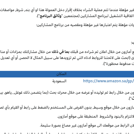
 غير مؤهلة عندما تتم عملية الشراء بخلاف إقرار دخل العمولة هذا او أي بند, شرط, مواصف
تفاقية التشغيل لبرنامج المشاركين (مجتمعين "
وثائق البرنامج
").
يات مؤهلة يتم اعتبارها غير مؤهلة ومقصيه من برنامج المشاركين:
؛
ع أمازون من خلال اعلان تم شراءه من قبلك
بما في ذلك
من خلال مشاركتك بمزادات أو مناق
ى (ابحث على لائحتنا للروابط ادناه التي تم تزويدها على سبيل المثال لا الحصر, أو أي تعديل
المكان
https://www.amazon.sa/gp
السعودية
ون من خلال رابط تم توليده أو عرضه من خلال محرك بحث (بما يتضمن ذلك غوغل, ,ياهو, بينغ
ث
").
أمازون من خلال موقع وسيط, بدون الفرض على المستخدم بالضغط على رابط أو القيام بأي تص
لالتزام بالبنود والشروط المنطبقة على موقع أمازون.
 لان الرابط من موقعك الى موقع أمازون غير مصاغ بصورة سليمة.