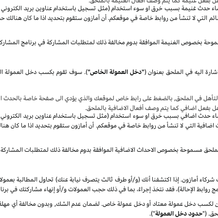
هل بفعل غنيمة كما يتم وصف أفعال الغنيمة بالملحق.
صاء حدث غنيمة بسبب خرق او سوء استخدام (مثل تسجيل باستخدام عناوين بريد الكتروني غير 
م التي لا تنشأ من روابط خاصة في موقعكم. أن أمازون ستقوم بتحديد اذا ما كان هنالك حد
موحة بخصوص الغنيمة الموافقة بدوم مخالفة ذلك لمتطلبات المشاركة في برنامج المشارك
شارة اليه في الملحق بعنوان
(
"دخل العمولة الخاص"
)
.
سوف
تأهل في الملحق, بالضغط على رابط خاص لموقعك والذي يؤدي الى صفحة خاصة بالحدث الا
هل بفعل اضافي كما يتم وصف أفعال الاضافية بالملحق.
صاء حدث اضافي بسبب خرق او سوء استخدام (مثل تسجيل باستخدام عناوين بريد الكتروني غير 
ضافية التي لا تنشأ من روابط خاصة في موقعكم. أن أمازون ستقوم بتحديد اذا ما كان هنا
الملحق مسموحة بخصوص الاحداث الاضافية الموافقة بدوم مخالفة ذلك لمتطلبات المشاركة 
شركاء أمازون. إذا اكتشفنا أنك (و/أو طرف ثالث يتصرف نيابة عنك) تحاول المطالبة بعمول
ج روابط الإحالة)، فقد نتخذ إجراءً، بما في ذلك حجب العمولات و/أو إنهاء مشاركتك في برنا
كسب دخل عمولة معتاد أو دخل عمولة خاص. لضمان عدم الشك, وبدون مخالفة أي مهلة زمن
ق. ("
حدود دخل العمولة
").