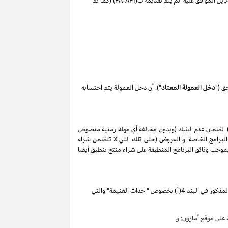
ايل الموافق عليه لم يتم تقديمه ب(
PA-API
) (كما تم
ق ("
دخل العمولة المعتاد
"). أن دخل العمولة يتم احتسابه
. لضمان عدم الشك (وبدون مخالفة أي مهلة زمنية منصوص
البرامج الخاصة او العروض (حتى تلك التي لا تتضمن شراء
ات المذكورة في البند 2 من إقرار دخل العمولة هذا, وأن أي حظر بموجب وثائق البرنامج المنطبقة على شراء منتج تنطبق أيضا
تقوم بكسب دخل العمولة الخاص المذكور في البند 4(أ) بخصوص "احداث الغنيمة" والتي
لى موقع أمازون؛ و