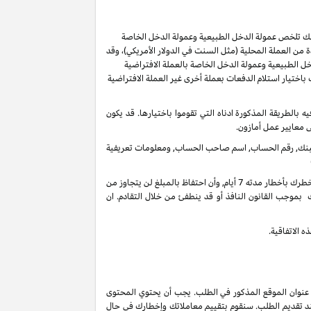
ر لك تلخص عمولة الدخل الطبيعية وعمولة الدخل الخاصة
من العملة المحلية (مثل السنت في الدولار الأمريكي)، وقد
ل الطبيعية وعمولة الدخل الخاصة بالعملة الافتراضية
ُسمح لك باختيار استلام الدفعات بعملة أخرى غير العملة الافتراضية
ل 60 يوما من انتهاء الشهر الذي تم كسب العمولة فيه بالطريقة المذكورة ادناه التي تقوموا باختيارها. قد يكون
ى معايير عمل أمازون.
 البنك, رقم الحساب, اسم صاحب الحساب, ومعلومات تعريفية
في أي وقت واذا لم يكن هنالك تحرك فعال على حسابك لأخر 3 سنوات, فأنه بحقنا أن نحتفظ بدخل عمولاتك المستحقة على حسابك الغير فعال عندما نخطرك بأخطار مدته 7 أيام, وأن احتفاظ بالمبلغ لن يتجاوز من
 بموجب القانون النافذ أو قد ينطفئ من خلال التقادم. ان
 الاتفاقية.
 عنوان الموقع المذكور في الطلب. يجب أن يحتوي المحتوى
ند تقديم الطلب. سنقوم بتقييم معاملاتك وإخطارك في حال