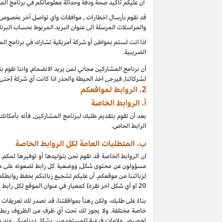
أن عليكم تأكيد صحة ودقة وحداثة معلوماتكم في برنامج الم
قد نقوم بأرسال اخطارات , موافقات واي تواصل أخر بخصوص بر
والمراسلات المرسلة الى عنوان البريد المربوط بحساب البرنا
اذا انت لستم بمواطن أو شركة أمريكية تشارك في برنامج المشا
الضريبية.
أن برنامج المشاركين مجاني لمن يريد الانضمام, واننا نقوم 
لشركائنا, فيرجى اخذ الحيطة والحذر اذا كانت أي شركة (حت
2.
الروابط لمواقعكم
أ.
الروابط الخاصة
بعد أن تقوم بتقديم طلبك لبرنامج المشاركين, فأنه بأمك
الرابط الخاص.
ب. المتطلبات العامة لكل الروابط الخاصة
ان الروابط الخاصة قد نقوم نحن بتوليدها أو توفيرها لمكم.
مسؤولون عن محتوى شكل, ووضعية كل رابط تضعونه على موقعكم
لزبائننا من موقعكم. أن عليكم تشجيع زبائنكم بحفظ روابط
20
او أي شكل اخر نقره) كمعيار في عنوان الموقع لكل رابط
خاصة مختلفة. ولا يجوز لك تحت أي ظرف من الظروف ربط أي
تخصيص علامات فرعية للمستخدمين بشكل ديناميكي عند و