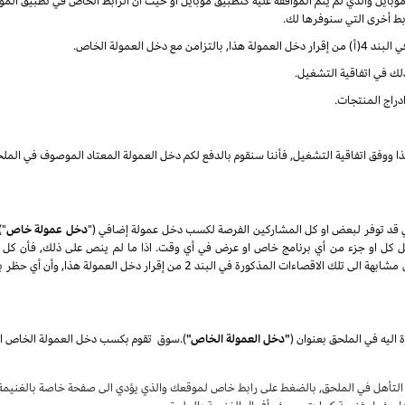
ايل والذي لم يتم الموافقة عليه كتطبيق موبايل او حيث أن الرابط الخاص في تطبيق الموب
ربط أخرى التي سنوفرها لك.
العمولة الخاص.
ذلك في اتفاقية التشغيل.
دراج المنتجات.
ذا ووفق اتفاقية التشغيل, فأننا سنقوم بالدفع لكم دخل العمولة المعتاد الموصوف في الملح
 قد توفر لبعض او كل المشاركين الفرصة لكسب دخل عمولة إضافي ("
دخل عمولة خاص
")
تعديل كل او جزء من أي برنامج خاص او عرض في أي وقت. اذا ما لم ينص على ذلك, فأن كل 
المنتجات) كلها عرضة الى الاقصاءات الغير مؤهلة والتي تكون مشابهة الى تلك الاقصاء
 اليه في الملحق بعنوان
(
"دخل العمولة الخاص"
)
.
سوق
لتأهل في الملحق, بالضغط على رابط خاص لموقعك والذي يؤدي الى صفحة خاصة بالغنيمة ع