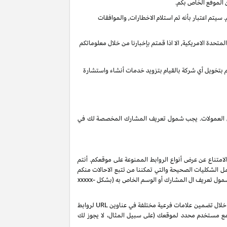
 الموقع الخاص بكم.
يتم اعتبار بأنه تم استلام الاخطارات, والموافقات
تحدة الامريكية, الا اذا قمتم بإخبارنا من خلال معلوماتكم
قم بتخويل أي شركة بالقيام بتزويد خدمات أنشاء واستشارة
 دخل العمولات. يجب شمول تعريف المشارك المخصصة لك في
لامتناع عن عرض أنواع الروابط الممنوعة على موقعكم. أنتم
ل الشكليات الصحيحة والتي تمكننا من تتبع الاحالات منكم
 شمول تعريف ال المشارك أو الوسم الخاص به (بشكل
xxxxx-
بناءً على طلبك، ولكن رهناً بموافقتنا، قد نصدر لك تعريفات شركاء إضافية من نوع "sub-tag" والتي تتيح لك مراقبة وتحسين أداء روابطك الخاصة من خلال تضمين علامات فرعية مختلفة في عناوين URL لروابط
 مع مستخدم محدد لموقعك (على سبيل المثال، لا يجوز لك