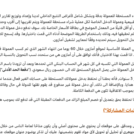
راء المستحقة للعمولة بدقة وبشكل شامل لأغراض التتبع الداخلي لدينا وإعداد وتوزيع تقاري
يعية وعمولة الدخل الخاصة لكل عملية شراء مستحقة للعمولة ويتم تقريبها إلى أقرب وحدة 
أو أقل قليلًا من المعدل الموضح في بطاقة الأسعار الخاصة بك. سوف ندفع دخل عمولة الدخ
 نهاية كل شهر ميلادي تم تحقيقها فيه، وذلك باستخدام الطريقة الموضحة أدناه التي قمت باختيارها. وقد ي
عدل التحويل سيتم تحديده وفقًا لمعايير تشغيل أمازون.
سنقوم بدفع دخل العمولة المعتاد ودخل العمولة الخاص في العملة الأساسية لموقع أمازون خلا
. اذا قمت بهذا الاختيار, فأنك توافق على أن أمازون هي من ستحدد نسب التحويل بالنسبة ال
لدخل العمولة التي تكسبه في كل شهر في الحساب البنكي التي تحددها وبعد أن تزودنا باسم
دخل العمولة حتى يصل المبلغ المستحق لك الى خمسون ريال سعودي. ("
دفعة الحد الأدنى
")
 هدايا. وبالإضافة الى ذلك, أي دخل عمولة غير مدفوع قد يقوم نقلها للدولة في حال وفاتك
 بموجب الاتفاقية تكون هي الدفعة الكاملة.
ا نحتفظ بحق بتعديل أو خصم المبلغ الزائد من الدفعات المقبلة التي قد تدفع لك بموجب هذه
بات المشاركة")
ل ومدقق. على موقعك أن يحتوي على محتوى أصلي وأن يكون متاحًا لعامة الناس من خلال
جوهري أو تحليل أو تحويل لأيّ مواد تقوم بتضمينها. عليك أن تذكر بوضوح عنوان موقعك ع