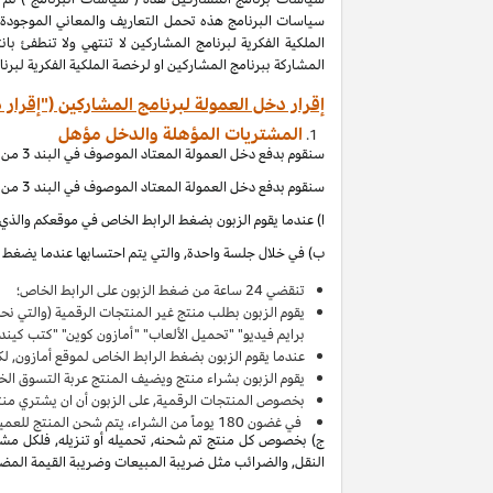
المشاركة ببرنامج المشاركين او لرخصة الملكية الفكرية لبر
إقرار دخل العمولة لبرنامج المشاركين ("إقرار 
المشتريات المؤهلة والدخل مؤهل
سنقوم بدفع دخل العمولة المعتاد الموصوف في البند 3 من إقرار دخل العمولة هذا بالاتصال مع المشتريات المؤهلة, والتي (بالإشارة الى الاقصاءات المذكورة في إقرار دخل العمولة هذا) تحصل عند:
سنقوم بدفع دخل العمولة المعتاد الموصوف في البند 3 من إقرار دخل العمولة هذا بالاتصال مع المشتريات المؤهلة, والتي (بالإشارة الى الاقصاءات المذكورة في إقرار دخل العمولة هذا) تحصل عند:
ا) عندما يقوم الزبون بضغط الرابط الخاص في موقعكم والذي ي
ب) في خلال جلسة واحدة, والتي يتم احتسابها عندما يضغط ال
تنقضي 24 ساعة من ضغط الزبون على الرابط الخاص؛
يقوم الزبون بطلب منتج غير المنتجات الرقمية (والتي ن
برايم فيديو" "تحميل الألعاب" "أمازون كوين" "كتب كين
عندما يقوم الزبون بضغط الرابط الخاص لموقع أمازون, لك
يقوم الزبون بشراء منتج ويضيف المنتج
عربة التسوق
الخاصة به 
بخصوص المنتجات الرقمية, على الزبون أن ان يشتري منت
في غضون
180
يوماً من الشراء، يتم شحن المنتج للعميل 
ج) بخصوص كل منتج تم شحنه, تحميله أو تنزيله, فلكل مشتر
النقل, والضرائب مثل ضريبة المبيعات وضريبة القيمة المضافة