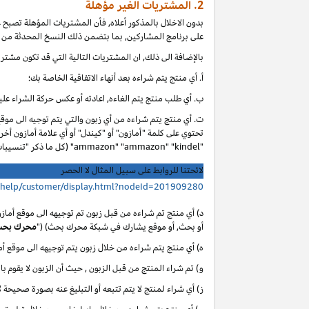
2. المشتريات الغير مؤهلة
بدون الاخلال بالمذكور أعلاه, فأن المشتريات المؤهلة تصبح
على برنامج المشاركين, بما بتضمن ذلك النسخ المحدثة من ا
بالإضافة الى ذلك, ان المشتريات التالية التي قد تكون مشتر
أ. أي
منتج يتم شراءه بعد أنهاء الاتفاقية الخاصة بك؛
ب. أي
طلب منتج يتم الغاءه, اعادته أو عكس حركة الشراء عليه
ت. أي منتج يتم شراءه من أي زبون والتي يتم توجيه الى موق
تحتوي على كلمة "أمازون" أو "كيندل" أو أي علامة أمازون أخر
"ammazon" "ammazon" "kindel" (كل ما ذكر "تنسيبات مدفوعة محظورة").
لائحتنا للروابط على سبيل المثال لا الحصر
/help/customer/display.html?nodeId=201909280
د) أي منتج تم شراءه من قبل زبون تم توجيهه الى موقع أماز
أو بحث, أو موقع يشارك في شبكة محرك بحث) ("
محرك بح
ه) أي منتج يتم شراءه من خلال زبون يتم توجيهه الى موقع 
و) تم شراء المنتج من قبل الزبون , حيث أن الزبون لا يقوم با
ز) أي شراء لمنتج لا يتم تتبعه أو التبليغ عنه بصورة صحيحة