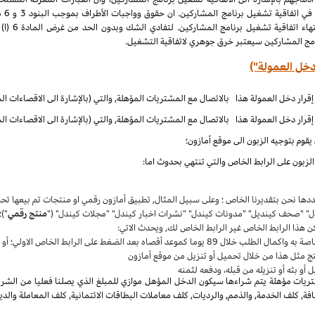
الملكية الف
نامج المشاركين سيعتبر خرق جوهري لاتفاقية التشغيل.
دخل العمولة")
قوم بتوجيه الزبون الى موقع أمازون؛
زبون على الرابط الخاص والتي تنتهي بحدوث اما:
حددها نحن بتقديرنا الخاص ؛ وعلى سبيل المثال, تطبيق أمازون رقمي او منتجات تم بيعها 
دل" "صحف كينديل" "مدونات كيندل" "نشرات اخبار كيندل" "مجلات كيندل" ("
منتج رقمي
")؛
ن هذا الرابط الخاص غير الرابط الخاص لك, ويحدث الاتي:
واكمال الطلب خلال 89 يوما كموعد أقصاه بعد الضغط على الرابط الخاص الاولي؛ أو
ج مثل هذا من خلال تحميل أو تنزيل من موقع أمازون
أو بثه أو تنزيله من قبله، ودفعه لثمنه
يات مؤهلة يتم شراءها سيكون الدخل المؤهل موازي للمبلغ الذي يصلنا فعليا من الشراء
, كلف الخدمة, والذمم, والرديات, كلف معاملات البطاقات الائتمانية, كلف المعاملة والدي