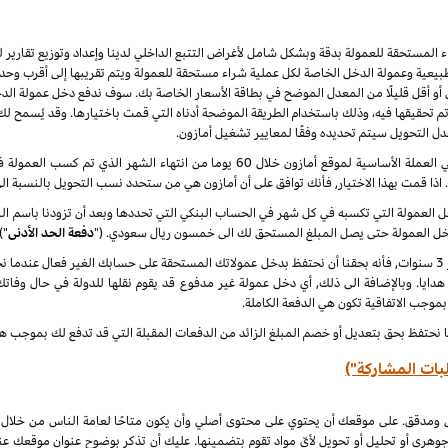
راء المستحقة للعمولة بدقة وبشكل شامل لأغراض التتبع الداخلي لدينا وإعداد وتوزيع تقاري
يعية وعمولة الدخل الخاصة لكل عملية شراء مستحقة للعمولة ويتم تقريبها إلى أقرب وحدة 
أو أقل قليلًا من المعدل الموضح في بطاقة الأسعار الخاصة بك. سوف ندفع دخل عمولة الدخ
 نهاية كل شهر ميلادي تم تحقيقها فيه، وذلك باستخدام الطريقة الموضحة أدناه التي قمت باختيارها. وقد ي
عدل التحويل سيتم تحديده وفقًا لمعايير تشغيل أمازون.
سنقوم بدفع دخل العمولة المعتاد ودخل العمولة الخاص في العملة الأساسية لموقع أمازون خلا
. اذا قمت بهذا الاختيار, فأنك توافق على أن أمازون هي من ستحدد نسب التحويل بالنسبة ال
لدخل العمولة التي تكسبه في كل شهر في الحساب البنكي التي تحددها وبعد أن تزودنا باسم
دخل العمولة حتى يصل المبلغ المستحق لك الى خمسون ريال سعودي. ("
دفعة الحد الأدنى
")
 هدايا. وبالإضافة الى ذلك, أي دخل عمولة غير مدفوع قد يقوم نقلها للدولة في حال وفاتك
 بموجب الاتفاقية تكون هي الدفعة الكاملة.
ا نحتفظ بحق بتعديل أو خصم المبلغ الزائد من الدفعات المقبلة التي قد تدفع لك بموجب هذه
بات المشاركة")
ل ومدقق. على موقعك أن يحتوي على محتوى أصلي وأن يكون متاحًا لعامة الناس من خلال
جوهري أو تحليل أو تحويل لأيّ مواد تقوم بتضمينها. عليك أن تذكر بوضوح عنوان موقعك ع