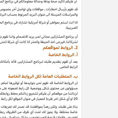
أن عليكم تأكيد صحة ودقة وحداثة معلوماتكم في برنامج الم
قد نقوم بأرسال اخطارات , موافقات واي تواصل أخر بخصوص بر
والمراسلات المرسلة الى عنوان البريد المربوط بحساب البرنا
اذا انت لستم بمواطن أو شركة أمريكية تشارك في برنامج المشا
الضريبية.
أن برنامج المشاركين مجاني لمن يريد الانضمام, واننا نقوم 
لشركائنا, فيرجى اخذ الحيطة والحذر اذا كانت أي شركة (حت
2.
الروابط لمواقعكم
أ.
الروابط الخاصة
بعد أن تقوم بتقديم طلبك لبرنامج المشاركين, فأنه بأمك
الرابط الخاص.
ب. المتطلبات العامة لكل الروابط الخاصة
ان الروابط الخاصة قد نقوم نحن بتوليدها أو توفيرها لمكم.
مسؤولون عن محتوى شكل, ووضعية كل رابط تضعونه على موقعكم
لزبائننا من موقعكم. أن عليكم تشجيع زبائنكم بحفظ روابط
20
او أي شكل اخر نقره) كمعيار في عنوان الموقع لكل رابط
خاصة مختلفة. ولا يجوز لك تحت أي ظرف من الظروف ربط أي
تخصيص علامات فرعية للمستخدمين بشكل ديناميكي عند و