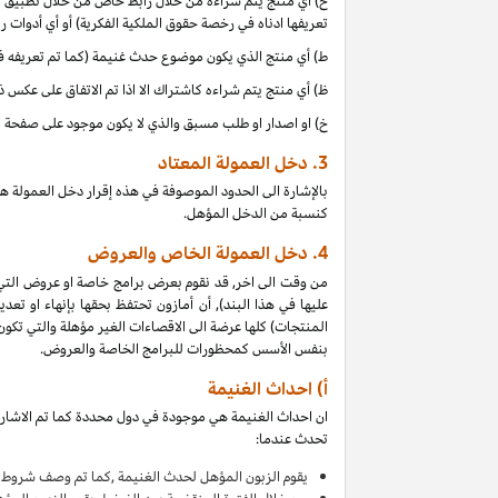
ح) أي منتج يتم شراءه من خلال رابط خاص من خلال تطبيق موب
تعريفها ادناه في رخصة حقوق الملكية الفكرية) أو أي أدوات 
ط) أي منتج الذي يكون موضوع حدث غنيمة (كما تم تعريفه في البند 4(أ) من إقرار دخل العمولة هذا, بالتزامن مع دخل 
ظ) أي منتج يتم شراءه كاشتراك الا اذا تم الاتفاق على عكس 
خ) او اصدار او طلب مسبق والذي لا يكون موجود على صفحة ا
3.
دخل العمولة المعتاد
بالإشارة الى الحدود الموصوفة في هذه إقرار دخل العمولة ه
كنسبة من الدخل المؤهل.
4.
دخل العمولة الخاص والعروض
من وقت الى اخر, قد نقوم بعرض برامج خاصة او عروض التي
عليها في هذا البند), أن أمازون تحتفظ بحقها بإنهاء او 
بنفس الأسس كمحظورات للبرامج الخاصة والعروض.
أ) احداث الغنيمة
ان احداث الغنيمة هي موجودة في دول محددة كما تم الاشارة
تحدث عندما:
يقوم
الزبون المؤهل لحدث الغنيمة ,كما تم وصف شروط ا