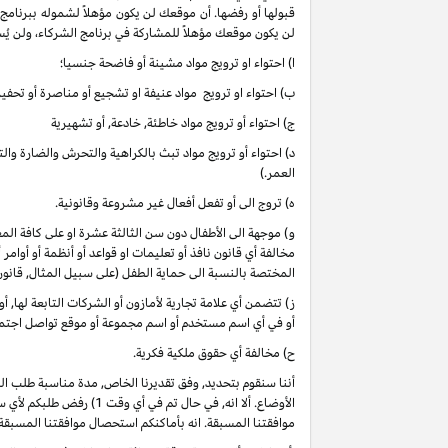
قبولها أو رفضها. أن موقعك لن يكون مؤهلاً لشموله ببرنامج
لن يكون موقعك مؤهلاً للمشاركة في برنامج الشركاء، ولن يُس
ا) احتواء او ترويج مواد مشينة أو فاضحة جنسيا؛
ب) احتواء او ترويج مواد عنيفة او تشجيع أو مناصرة أو تحفيز 
ج) احتواء أو ترويج مواد خاطئة, خادعة, أو تشهيرية
د) احتواء أو ترويج مواد تبث بالكراهية والتحرش والضارة وا
العمر.)
ه) تروج الى أو تفعل أفعال غير مشروعة وقانونية.
و) موجهة الى الأطفال دون سن الثالثة عشرة او على كافة 
مخالفة أي قانون نافذ أو تعليمات او قواعد أو أنظمة أو أوامر
المختصة بالنسبة الى حماية الطفل (على سبيل المثال, قانو
ز) تتضمن أي علامة تجارية لأمازون أو الشركات التابعة لها, 
أو في أي اسم مستخدم أو اسم مجموعة أو موقع تواصل اجتماعي
ح) مخالفة أي حقوق ملكية فكرية.
أننا سنقوم بتحديد, وفق تقديرنا الخاص, مدة مناسبة طلب ا
موافقتنا المسبقة. انه بأماكنكم استحصال موافقتنا المسبقة