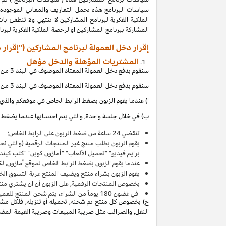
المشاركة ببرنامج المشاركين او لرخصة الملكية الفكرية لبر
إقرار دخل العمولة لبرنامج المشاركين ("إقرار 
المشتريات المؤهلة والدخل مؤهل
سنقوم بدفع دخل العمولة المعتاد الموصوف في البند 3 من إقرار دخل العمولة هذا بالاتصال مع المشتريات المؤهلة, والتي (بالإشارة الى الاقصاءات المذكورة في إقرار دخل العمولة هذا) تحصل عند:
سنقوم بدفع دخل العمولة المعتاد الموصوف في البند 3 من إقرار دخل العمولة هذا بالاتصال مع المشتريات المؤهلة, والتي (بالإشارة الى الاقصاءات المذكورة في إقرار دخل العمولة هذا) تحصل عند:
ا) عندما يقوم الزبون بضغط الرابط الخاص في موقعكم والذي ي
ب) في خلال جلسة واحدة, والتي يتم احتسابها عندما يضغط ال
تنقضي 24 ساعة من ضغط الزبون على الرابط الخاص؛
يقوم الزبون بطلب منتج غير المنتجات الرقمية (والتي ن
برايم فيديو" "تحميل الألعاب" "أمازون كوين" "كتب كين
عندما يقوم الزبون بضغط الرابط الخاص لموقع أمازون, لك
يقوم الزبون بشراء منتج ويضيف المنتج
عربة التسوق
الخاصة به 
بخصوص المنتجات الرقمية, على الزبون أن ان يشتري منت
في غضون
180
يوماً من الشراء، يتم شحن المنتج للعميل 
ج) بخصوص كل منتج تم شحنه, تحميله أو تنزيله, فلكل مشتر
النقل, والضرائب مثل ضريبة المبيعات وضريبة القيمة المضافة