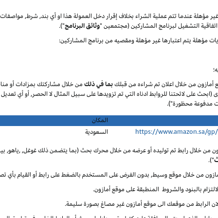
 غير مؤهلة عندما تتم عملية الشراء بخلاف إقرار دخل العمولة هذا او أي بند, شرط, مواصف
تفاقية التشغيل لبرنامج المشاركين (مجتمعين "
وثائق البرنامج
").
يات مؤهلة يتم اعتبارها غير مؤهلة ومقصيه من برنامج المشاركين:
؛
ع أمازون من خلال اعلان تم شراءه من قبلك
بما في ذلك
من خلال مشاركتك بمزادات أو مناق
ى (ابحث على لائحتنا للروابط ادناه التي تم تزويدها على سبيل المثال لا الحصر, أو أي تعديل
المكان
https://www.amazon.sa/gp
السعودية
ون من خلال رابط تم توليده أو عرضه من خلال محرك بحث (بما يتضمن ذلك غوغل, ,ياهو, بينغ
ث
").
أمازون من خلال موقع وسيط, بدون الفرض على المستخدم بالضغط على رابط أو القيام بأي تص
لالتزام بالبنود والشروط المنطبقة على موقع أمازون.
 لان الرابط من موقعك الى موقع أمازون غير مصاغ بصورة سليمة.