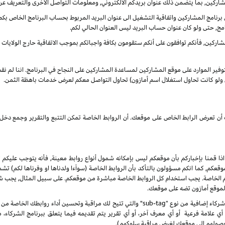
شاركين, بما يتضمن ذلك عنوان بريدكم الالكتروني, ومعلومات التواصل الأخرى والتعريف عن
نامج المشاركين واتفاقية التشغيل الى عنوان البريد المربوط بحساب البرنامج الخاص بكم. س
مج, حتى ولو كان عنوان حساب البريد ليس العنوان الحالي لكم.
ركين, فأنكم توافقون على أنكم ستقومون بكافة واجباتكم بموجب الاتفاقية حارج الولايات الم
بتوفير الموارد على موقع المشاركين لمساعدة المشاركين على النجاح في البرنامج. اننا لم ن
ى ولو كانت تحاول استغلال اسم أمازون) تحاول التواصل معكم لعرض خدمات باهظة الثمن.
انك أن تعرض الرابط الخاص على موقعك. أن الروابط الخاصة تمكن التتبع والتقرير وجمع
 اذا قمنا بإخباركم بأن موقعكم ليس بإمكانه شمول أنواع روابط معينة, فأنه يتوجب عليكم ا
, كما انكم مسؤولون بالتأكد بأن الروابط الخاصة (سوآءا ولدناها او وفرناها لكم) تشم
كم الخاصة. يجب استخدام كل الروابط الخاصة مباشرة من موقعكم. على سبيل المثال, يجب
 لموقع أمازون تضه على موقعك.
 علامة فرعية أو أي معرف آخر، أو أي تقرير يتم تقديمه فيما يتعلق ببرنامج الشركاء،
صولهم إلى موقعك لغرض مراقبة سلوكهم).