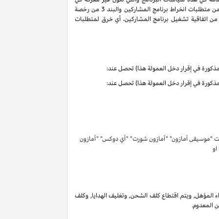
سياسات البرنامج هذه تحمل التعاريف والمعاني الموجودة في اتفاقية تشغيل برنامج المشاركين. ان حقوق وواجبات الأطراف بموجب البنود 3 و 6 من متطلبات انخراط برنامج المشاركين والبند 3 من رخصة
كرية لبرنامج المشاركين لا تنتهي ولا تنطفئ بانتهاء اتفاقية تشغيل برنامج المشاركين. لتفادي الشك وبدون الحد من غرض المادة 6 (ا) من اتفاقية تشغيل برنامج المشاركين، أي خرق لمتطلبات
تحت "موسيقى أمازون" "أمازون شورت" "أي دوكس" "أمازون
 او
 المؤهل, ويتم اقتطاع كلف الشحن, وتغليف الهدايا, وكلف
ن المعدوم.