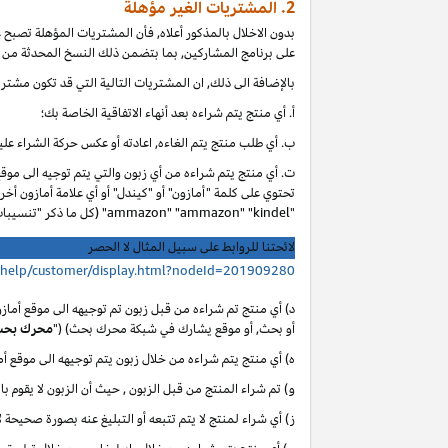
2. المشتريات الغير مؤهلة
بدون الاخلال بالمذكور أعلاه, فأن المشتريات المؤهلة تصبح
على برنامج المشاركين, بما بتضمن ذلك النسخ المحدثة من ا
بالإضافة الى ذلك, ان المشتريات التالية التي قد تكون مشتر
أ. أي
منتج يتم شراءه بعد أنهاء الاتفاقية الخاصة بك؛
ب. أي
طلب منتج يتم الغاءه, اعادته أو عكس حركة الشراء عليه
ت. أي منتج يتم شراءه من أي زبون والتي يتم توجيه الى موق
تحتوي على كلمة "أمازون" أو "كيندل" أو أي علامة أمازون أخر
"ammazon" "ammazon" "kindel" (كل ما ذكر "تنسيبات مدفوعة محظورة").
لائحتنا للروابط على سبيل المثال لا الحصر
/help/customer/display.html?nodeId=201909280
د) أي منتج تم شراءه من قبل زبون تم توجيهه الى موقع أماز
أو بحث, أو موقع يشارك في شبكة محرك بحث) ("
محرك بح
ه) أي منتج يتم شراءه من خلال زبون يتم توجيهه الى موقع 
و) تم شراء المنتج من قبل الزبون , حيث أن الزبون لا يقوم با
ز) أي شراء لمنتج لا يتم تتبعه أو التبليغ عنه بصورة صحيحة