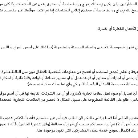
 المشاركين، ولن يكون بإمكانك إدراج روابط خاصة أو محتوى إعلان عن المنتجات، إذا كان م
مح لك بإدراج روابط خاصة أو محتوى إعلاني للمنتجات إذا تم اعتبار موقعك غير مناسب. تشم
الأفعال الخطرة أو الضارة.
لتي تخرق خصوصية الاخرين, والمواد المسيئة والعنصرية (بما ذلك على أسس العرق او اللون أو
المعرفة والعلم, تجمع, تستخدم أو تفصح عن معلومات شخصية للأطفال دون سن الثالثة عشرة
 أو رخص أو اجازات أو معايير أو قواعد عمل أو او معايير صناعة أو قواعد رقابة ذاتية أو احكا
ن حماية خصوصية الأطفال الرقمية الأمريكي وأي تعليمات صادرة بموجبه)؛
أو أي تعديل أو سوء نطق لعلامة تجارية لأمازون أو أي من الشركات التابعة لها في أي أسم م
 (اطلع على القائمة المطروحة على سبيل المثال لا الحصر من العلامات التجارية المحددة)
لتقديم الخاص أذا قمنا برفض طلبكم لأن الطلب فيه أمر غير مناسب, فأنه بأماكنكم تقديم
الأوضاع. ألا انه, في حال تم في أي وقت 1) رفض طلبكم لأي سبب أخر, أو 2) تم أنهاء حسابكم بسبب أي خرق أو مخالفة (وفق
 عند اكتمال نموذج خدمة عملاء المشاركين التي تكون موجودة هنا.