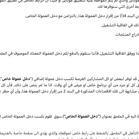
ايل والذي لم يتم الموافقة عليه كتطبيق موبايل او حيث أن الرابط الخاص في تطبيق الموب
ربط أخرى التي سنوفرها لك.
العمولة الخاص.
ذلك في اتفاقية التشغيل.
دراج المنتجات.
ذا ووفق اتفاقية التشغيل, فأننا سنقوم بالدفع لكم دخل العمولة المعتاد الموصوف في الملح
 قد توفر لبعض او كل المشاركين الفرصة لكسب دخل عمولة إضافي ("
دخل عمولة خاص
")
تعديل كل او جزء من أي برنامج خاص او عرض في أي وقت. اذا ما لم ينص على ذلك, فأن كل 
المنتجات) كلها عرضة الى الاقصاءات الغير مؤهلة والتي تكون مشابهة الى تلك الاقصاء
 اليه في الملحق بعنوان
(
"دخل العمولة الخاص"
)
.
سوق
لتأهل في الملحق, بالضغط على رابط خاص لموقعك والذي يؤدي الى صفحة خاصة بالغنيمة ع