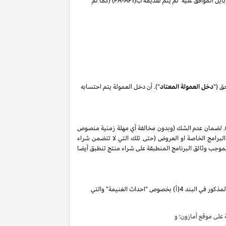
ايل الموافق عليه لم يتم تقديمه ب(
PA-API
) (كما تم
ق ("
دخل العمولة المعتاد
"). أن دخل العمولة يتم احتسابه
. لضمان عدم الشك (وبدون مخالفة أي مهلة زمنية منصوص
البرامج الخاصة او العروض (حتى تلك التي لا تتضمن شراء
ات المذكورة في البند 2 من إقرار دخل العمولة هذا, وأن أي حظر بموجب وثائق البرنامج المنطبقة على شراء منتج تنطبق أيضا
تقوم بكسب دخل العمولة الخاص المذكور في البند 4(أ) بخصوص "احداث الغنيمة" والتي
لى موقع أمازون؛ و