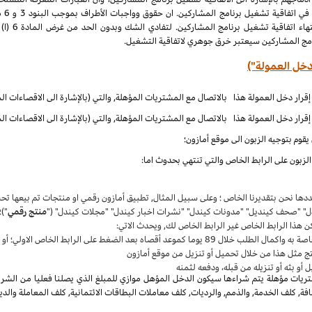
الملكية الف
نامج المشاركين سيعتبر خرق جوهري لاتفاقية التشغيل.
دخل العمولة")
قوم بتوجيه الزبون الى موقع أمازون؛
زبون على الرابط الخاص والتي تنتهي بحدوث اما:
حددها نحن بتقديرنا الخاص ؛ وعلى سبيل المثال, تطبيق أمازون رقمي او منتجات تم بيعها 
دل" "صحف كينديل" "مدونات كيندل" "نشرات اخبار كيندل" "مجلات كيندل" ("
منتج رقمي
")؛
ن هذا الرابط الخاص غير الرابط الخاص لك, ويحدث الاتي:
واكمال الطلب خلال 89 يوما كموعد أقصاه بعد الضغط على الرابط الخاص الاولي؛ أو
ج مثل هذا من خلال تحميل أو تنزيل من موقع أمازون
أو بثه أو تنزيله من قبله، ودفعه لثمنه
يات مؤهلة يتم شراءها سيكون الدخل المؤهل موازي للمبلغ الذي يصلنا فعليا من الشراء
, كلف الخدمة, والذمم, والرديات, كلف معاملات البطاقات الائتمانية, كلف المعاملة والدي