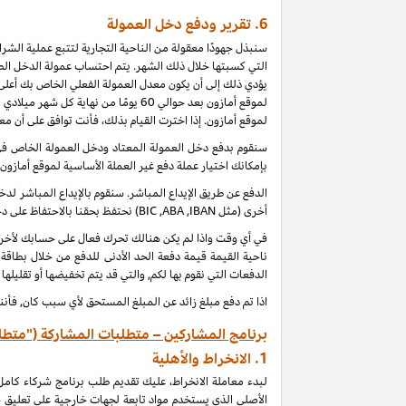
6.
تقرير ودفع دخل العمولة
سنبذل جهودًا معقولة من الناحية التجارية لتتبع عملية الش
التي كسبتها خلال ذلك الشهر. يتم احتساب عمولة الدخل الطب
يؤدي ذلك إلى أن يكون معدل العمولة الفعلي الخاص بك أعلى 
لموقع أمازون بعد حوالي 60 يومًا من
لموقع أمازون. إذا اخترت القيام بذلك، فأنت توافق على أن م
بإمكانك اختيار عملة دفع غير العملة الأساسية لموقع أمازون
الدفع عن طريق الإيداع المباشر. سنقوم بالإيداع المباشر 
أخرى (مثل
IBAN
,
ABA
,
BIC
) نحتفظ بحقنا بالاحتفاظ على 
ناحية القيمة قيمة دفعة الحد الأدنى للدفع من خلال بطاقة
الدفعات التي نقوم بها لكم, والتي قد يتم تخفيضها أو تقليلها
اذا تم دفع مبلغ زائد عن المبلغ المستحق لأي سبب كان, فأنن
برنامج المشاركين – متطلبات المشاركة ("متطل
1.
الانخراط والأهلية
لبدء معاملة الانخراط، عليك تقديم طلب برنامج شركاء كام
الأصلي الذي يستخدم مواد تابعة لجهات خارجية على تعليق 