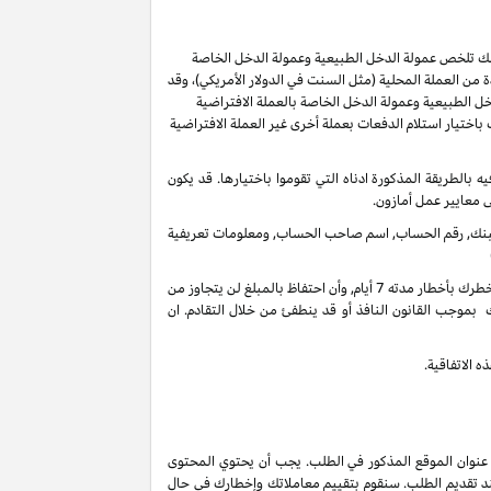
ر لك تلخص عمولة الدخل الطبيعية وعمولة الدخل الخاصة
من العملة المحلية (مثل السنت في الدولار الأمريكي)، وقد
ل الطبيعية وعمولة الدخل الخاصة بالعملة الافتراضية
ُسمح لك باختيار استلام الدفعات بعملة أخرى غير العملة الافتراضية
ل 60 يوما من انتهاء الشهر الذي تم كسب العمولة فيه بالطريقة المذكورة ادناه التي تقوموا باختيارها. قد يكون
ى معايير عمل أمازون.
 البنك, رقم الحساب, اسم صاحب الحساب, ومعلومات تعريفية
في أي وقت واذا لم يكن هنالك تحرك فعال على حسابك لأخر 3 سنوات, فأنه بحقنا أن نحتفظ بدخل عمولاتك المستحقة على حسابك الغير فعال عندما نخطرك بأخطار مدته 7 أيام, وأن احتفاظ بالمبلغ لن يتجاوز من
 بموجب القانون النافذ أو قد ينطفئ من خلال التقادم. ان
 الاتفاقية.
 عنوان الموقع المذكور في الطلب. يجب أن يحتوي المحتوى
ند تقديم الطلب. سنقوم بتقييم معاملاتك وإخطارك في حال