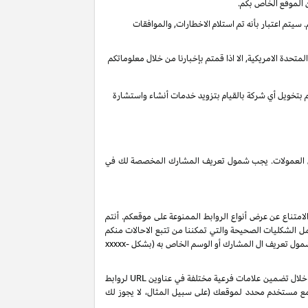
 الموقع الخاص بكم.
يتم اعتبار بأنه تم استلام الاخطارات, والموافقات
تحدة الامريكية, الا اذا قمتم بإخبارنا من خلال معلوماتكم
قم بتخويل أي شركة بالقيام بتزويد خدمات أنشاء واستشارة
 دخل العمولات. يجب شمول تعريف المشارك المخصصة لك في
لامتناع عن عرض أنواع الروابط الممنوعة على موقعكم. أنتم
ل الشكليات الصحيحة والتي تمكننا من تتبع الاحالات منكم
 شمول تعريف ال المشارك أو الوسم الخاص به (بشكل
xxxxx-
بناءً على طلبك، ولكن رهناً بموافقتنا، قد نصدر لك تعريفات شركاء إضافية من نوع "sub-tag" والتي تتيح لك مراقبة وتحسين أداء روابطك الخاصة من خلال تضمين علامات فرعية مختلفة في عناوين URL لروابط
 مع مستخدم محدد لموقعك (على سبيل المثال، لا يجوز لك