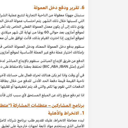
6.
تقرير ودفع دخل العمولة
سنبذل جهودًا معقولة من الناحية التجارية لتتبع عملية الش
التي كسبتها خلال ذلك الشهر. يتم احتساب عمولة الدخل الطب
يؤدي ذلك إلى أن يكون معدل العمولة الفعلي الخاص بك أعلى 
لموقع أمازون بعد حوالي 60 يومًا من
لموقع أمازون. إذا اخترت القيام بذلك، فأنت توافق على أن م
بإمكانك اختيار عملة دفع غير العملة الأساسية لموقع أمازون
الدفع عن طريق الإيداع المباشر. سنقوم بالإيداع المباشر 
أخرى (مثل
IBAN
,
ABA
,
BIC
) نحتفظ بحقنا بالاحتفاظ على 
ناحية القيمة قيمة دفعة الحد الأدنى للدفع من خلال بطاقة
الدفعات التي نقوم بها لكم, والتي قد يتم تخفيضها أو تقليلها
اذا تم دفع مبلغ زائد عن المبلغ المستحق لأي سبب كان, فأنن
برنامج المشاركين – متطلبات المشاركة ("متطل
1.
الانخراط والأهلية
لبدء معاملة الانخراط، عليك تقديم طلب برنامج شركاء كام
الأصلي الذي يستخدم مواد تابعة لجهات خارجية على تعليق 