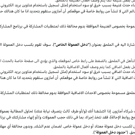
هل بفعل غنيمة كما يتم وصف أفعال الغنيمة بالملحق.
صاء حدث غنيمة بسبب خرق او سوء استخدام (مثل تسجيل باستخدام عناوين بريد الكتروني غير 
م التي لا تنشأ من روابط خاصة في موقعكم. أن أمازون ستقوم بتحديد اذا ما كان هنالك حد
موحة بخصوص الغنيمة الموافقة بدوم مخالفة ذلك لمتطلبات المشاركة في برنامج المشارك
شارة اليه في الملحق بعنوان
(
"دخل العمولة الخاص"
)
.
سوف
تأهل في الملحق, بالضغط على رابط خاص لموقعك والذي يؤدي الى صفحة خاصة بالحدث الا
هل بفعل اضافي كما يتم وصف أفعال الاضافية بالملحق.
صاء حدث اضافي بسبب خرق او سوء استخدام (مثل تسجيل باستخدام عناوين بريد الكتروني غير 
ضافية التي لا تنشأ من روابط خاصة في موقعكم. أن أمازون ستقوم بتحديد اذا ما كان هنا
الملحق مسموحة بخصوص الاحداث الاضافية الموافقة بدوم مخالفة ذلك لمتطلبات المشاركة 
شركاء أمازون. إذا اكتشفنا أنك (و/أو طرف ثالث يتصرف نيابة عنك) تحاول المطالبة بعمول
ج روابط الإحالة)، فقد نتخذ إجراءً، بما في ذلك حجب العمولات و/أو إنهاء مشاركتك في برنا
كسب دخل عمولة معتاد أو دخل عمولة خاص. لضمان عدم الشك, وبدون مخالفة أي مهلة زمن
ق. ("
حدود دخل العمولة
").