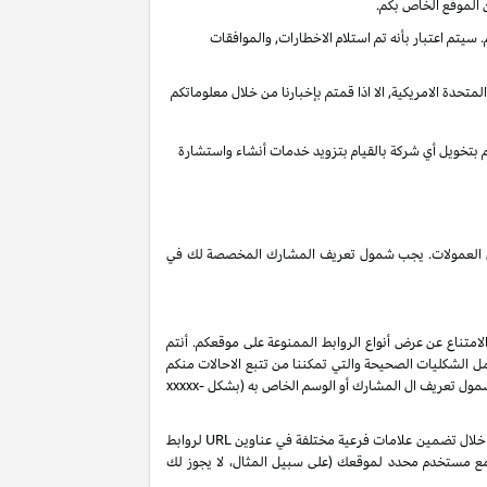
 الموقع الخاص بكم.
يتم اعتبار بأنه تم استلام الاخطارات, والموافقات
تحدة الامريكية, الا اذا قمتم بإخبارنا من خلال معلوماتكم
قم بتخويل أي شركة بالقيام بتزويد خدمات أنشاء واستشارة
 دخل العمولات. يجب شمول تعريف المشارك المخصصة لك في
لامتناع عن عرض أنواع الروابط الممنوعة على موقعكم. أنتم
ل الشكليات الصحيحة والتي تمكننا من تتبع الاحالات منكم
 شمول تعريف ال المشارك أو الوسم الخاص به (بشكل
xxxxx-
بناءً على طلبك، ولكن رهناً بموافقتنا، قد نصدر لك تعريفات شركاء إضافية من نوع "sub-tag" والتي تتيح لك مراقبة وتحسين أداء روابطك الخاصة من خلال تضمين علامات فرعية مختلفة في عناوين URL لروابط
 مع مستخدم محدد لموقعك (على سبيل المثال، لا يجوز لك