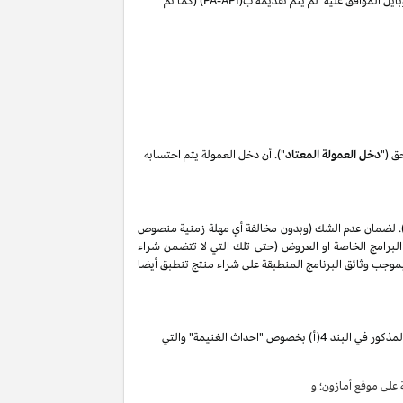
ايل الموافق عليه لم يتم تقديمه ب(
PA-API
) (كما تم
ق ("
دخل العمولة المعتاد
"). أن دخل العمولة يتم احتسابه
. لضمان عدم الشك (وبدون مخالفة أي مهلة زمنية منصوص
البرامج الخاصة او العروض (حتى تلك التي لا تتضمن شراء
ات المذكورة في البند 2 من إقرار دخل العمولة هذا, وأن أي حظر بموجب وثائق البرنامج المنطبقة على شراء منتج تنطبق أيضا
تقوم بكسب دخل العمولة الخاص المذكور في البند 4(أ) بخصوص "احداث الغنيمة" والتي
لى موقع أمازون؛ و