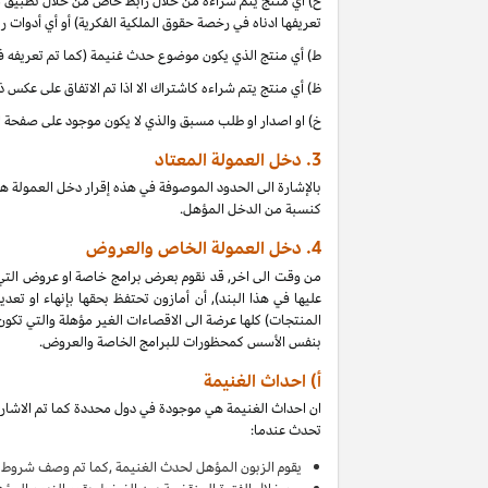
ح) أي منتج يتم شراءه من خلال رابط خاص من خلال تطبيق موب
تعريفها ادناه في رخصة حقوق الملكية الفكرية) أو أي أدوات 
ط) أي منتج الذي يكون موضوع حدث غنيمة (كما تم تعريفه في البند 4(أ) من إقرار دخل العمولة هذا, بالتزامن مع دخل 
ظ) أي منتج يتم شراءه كاشتراك الا اذا تم الاتفاق على عكس 
خ) او اصدار او طلب مسبق والذي لا يكون موجود على صفحة ا
3.
دخل العمولة المعتاد
بالإشارة الى الحدود الموصوفة في هذه إقرار دخل العمولة ه
كنسبة من الدخل المؤهل.
4.
دخل العمولة الخاص والعروض
من وقت الى اخر, قد نقوم بعرض برامج خاصة او عروض التي
عليها في هذا البند), أن أمازون تحتفظ بحقها بإنهاء او 
بنفس الأسس كمحظورات للبرامج الخاصة والعروض.
أ) احداث الغنيمة
ان احداث الغنيمة هي موجودة في دول محددة كما تم الاشارة
تحدث عندما:
يقوم
الزبون المؤهل لحدث الغنيمة ,كما تم وصف شروط ا