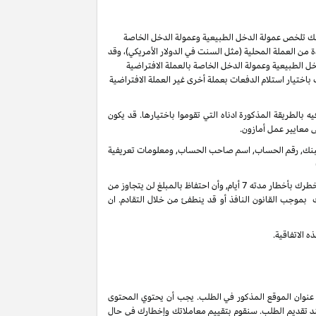
ر لك تلخص عمولة الدخل الطبيعية وعمولة الدخل الخاصة
من العملة المحلية (مثل السنت في الدولار الأمريكي)، وقد
ل الطبيعية وعمولة الدخل الخاصة بالعملة الافتراضية
ُسمح لك باختيار استلام الدفعات بعملة أخرى غير العملة الافتراضية
ل 60 يوما من انتهاء الشهر الذي تم كسب العمولة فيه بالطريقة المذكورة ادناه التي تقوموا باختيارها. قد يكون
ى معايير عمل أمازون.
 البنك, رقم الحساب, اسم صاحب الحساب, ومعلومات تعريفية
في أي وقت واذا لم يكن هنالك تحرك فعال على حسابك لأخر 3 سنوات, فأنه بحقنا أن نحتفظ بدخل عمولاتك المستحقة على حسابك الغير فعال عندما نخطرك بأخطار مدته 7 أيام, وأن احتفاظ بالمبلغ لن يتجاوز من
 بموجب القانون النافذ أو قد ينطفئ من خلال التقادم. ان
 الاتفاقية.
 عنوان الموقع المذكور في الطلب. يجب أن يحتوي المحتوى
ند تقديم الطلب. سنقوم بتقييم معاملاتك وإخطارك في حال