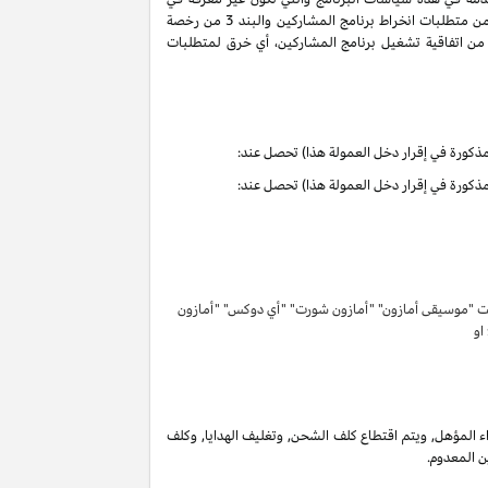
سياسات البرنامج هذه تحمل التعاريف والمعاني الموجودة في اتفاقية تشغيل برنامج المشاركين. ان حقوق وواجبات الأطراف بموجب البنود 3 و 6 من متطلبات انخراط برنامج المشاركين والبند 3 من رخصة
كرية لبرنامج المشاركين لا تنتهي ولا تنطفئ بانتهاء اتفاقية تشغيل برنامج المشاركين. لتفادي الشك وبدون الحد من غرض المادة 6 (ا) من اتفاقية تشغيل برنامج المشاركين، أي خرق لمتطلبات
تحت "موسيقى أمازون" "أمازون شورت" "أي دوكس" "أمازون
 او
 المؤهل, ويتم اقتطاع كلف الشحن, وتغليف الهدايا, وكلف
ن المعدوم.