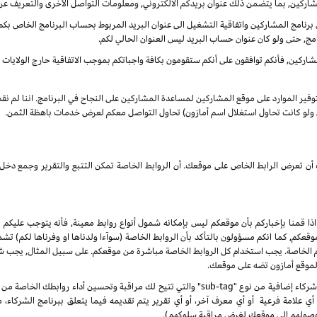
شاركين, بما يتضمن ذلك عنوان بريدكم الالكتروني, ومعلومات التواصل الأخرى والتعريف عن
نامج المشاركين واتفاقية التشغيل الى عنوان البريد المربوط بحساب البرنامج الخاص بكم. س
مج, حتى ولو كان عنوان حساب البريد ليس العنوان الحالي لكم.
ركين, فأنكم توافقون على أنكم ستقومون بكافة واجباتكم بموجب الاتفاقية حارج الولايات الم
بتوفير الموارد على موقع المشاركين لمساعدة المشاركين على النجاح في البرنامج. اننا لم ن
ى ولو كانت تحاول استغلال اسم أمازون) تحاول التواصل معكم لعرض خدمات باهظة الثمن.
انك أن تعرض الرابط الخاص على موقعك. أن الروابط الخاصة تمكن التتبع والتقرير وجمع
 اذا قمنا بإخباركم بأن موقعكم ليس بإمكانه شمول أنواع روابط معينة, فأنه يتوجب عليكم ا
, كما انكم مسؤولون بالتأكد بأن الروابط الخاصة (سوآءا ولدناها او وفرناها لكم) تشم
كم الخاصة. يجب استخدام كل الروابط الخاصة مباشرة من موقعكم. على سبيل المثال, يجب
 لموقع أمازون تضه على موقعك.
 علامة فرعية أو أي معرف آخر، أو أي تقرير يتم تقديمه فيما يتعلق ببرنامج الشركاء،
صولهم إلى موقعك لغرض مراقبة سلوكهم).