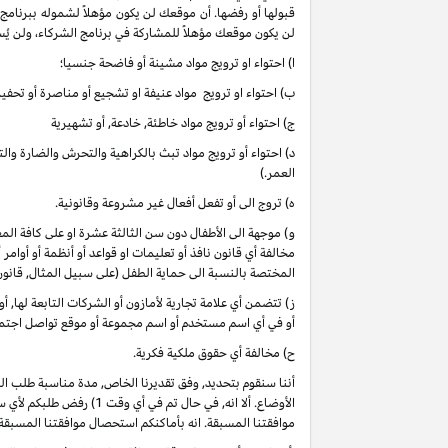
قبولها أو رفضها. أن موقعك لن يكون مؤهلاً لشموله ببرنامج
لن يكون موقعك مؤهلاً للمشاركة في برنامج الشركاء، ولن يُس
ا) احتواء او ترويج مواد مشينة أو فاضحة جنسيا؛
ب) احتواء او ترويج مواد عنيفة او تشجيع أو مناصرة أو تحفيز 
ج) احتواء أو ترويج مواد خاطئة, خادعة, أو تشهيرية
د) احتواء أو ترويج مواد تبث بالكراهية والتحرش والضارة وا
العمر.)
ه) تروج الى أو تفعل أفعال غير مشروعة وقانونية.
و) موجهة الى الأطفال دون سن الثالثة عشرة او على كافة 
مخالفة أي قانون نافذ أو تعليمات او قواعد أو أنظمة أو أوامر
المختصة بالنسبة الى حماية الطفل (على سبيل المثال, قانو
ز) تتضمن أي علامة تجارية لأمازون أو الشركات التابعة لها, 
أو في أي اسم مستخدم أو اسم مجموعة أو موقع تواصل اجتماعي
ح) مخالفة أي حقوق ملكية فكرية.
أننا سنقوم بتحديد, وفق تقديرنا الخاص, مدة مناسبة طلب ا
موافقتنا المسبقة. انه بأماكنكم استحصال موافقتنا المسبقة