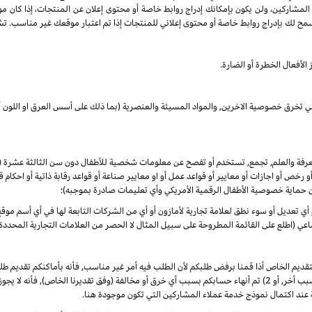
 المشاركين، ولن يكون بإمكانك إدراج روابط خاصة أو محتوى إعلان عن المنتجات، إذا كان م
مح لك بإدراج روابط خاصة أو محتوى إعلاني للمنتجات إذا تم اعتبار موقعك غير مناسب. تشم
الأفعال الخطرة أو الضارة.
لتي تخرق خصوصية الاخرين, والمواد المسيئة والعنصرية (بما ذلك على أسس العرق او اللون أو
المعرفة والعلم, تجمع, تستخدم أو تفصح عن معلومات شخصية للأطفال دون سن الثالثة عشرة
 أو رخص أو اجازات أو معايير أو قواعد عمل أو او معايير صناعة أو قواعد رقابة ذاتية أو احكا
ن حماية خصوصية الأطفال الرقمية الأمريكي وأي تعليمات صادرة بموجبه)؛
أو أي تعديل أو سوء نطق لعلامة تجارية لأمازون أو أي من الشركات التابعة لها في أي أسم م
 (اطلع على القائمة المطروحة على سبيل المثال لا الحصر من العلامات التجارية المحددة)
لتقديم الخاص أذا قمنا برفض طلبكم لأن الطلب فيه أمر غير مناسب, فأنه بأماكنكم تقديم
الأوضاع. ألا انه, في حال تم في أي وقت 1) رفض طلبكم لأي سبب أخر, أو 2) تم أنهاء حسابكم بسبب أي خرق أو مخالفة (وفق
 عند اكتمال نموذج خدمة عملاء المشاركين التي تكون موجودة هنا.