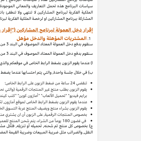
المشاركة ببرنامج المشاركين او لرخصة الملكية الفكرية لبر
إقرار دخل العمولة لبرنامج المشاركين ("إقرار 
المشتريات المؤهلة والدخل مؤهل
سنقوم بدفع دخل العمولة المعتاد الموصوف في البند 3 من إقرار دخل العمولة هذا بالاتصال مع المشتريات المؤهلة, والتي (بالإشارة الى الاقصاءات المذكورة في إقرار دخل العمولة هذا) تحصل عند:
سنقوم بدفع دخل العمولة المعتاد الموصوف في البند 3 من إقرار دخل العمولة هذا بالاتصال مع المشتريات المؤهلة, والتي (بالإشارة الى الاقصاءات المذكورة في إقرار دخل العمولة هذا) تحصل عند:
ا) عندما يقوم الزبون بضغط الرابط الخاص في موقعكم والذي ي
ب) في خلال جلسة واحدة, والتي يتم احتسابها عندما يضغط ال
تنقضي 24 ساعة من ضغط الزبون على الرابط الخاص؛
يقوم الزبون بطلب منتج غير المنتجات الرقمية (والتي ن
برايم فيديو" "تحميل الألعاب" "أمازون كوين" "كتب كين
عندما يقوم الزبون بضغط الرابط الخاص لموقع أمازون, لك
يقوم الزبون بشراء منتج ويضيف المنتج
عربة التسوق
الخاصة به 
بخصوص المنتجات الرقمية, على الزبون أن ان يشتري منت
في غضون
180
يوماً من الشراء، يتم شحن المنتج للعميل 
ج) بخصوص كل منتج تم شحنه, تحميله أو تنزيله, فلكل مشتر
النقل, والضرائب مثل ضريبة المبيعات وضريبة القيمة المضافة