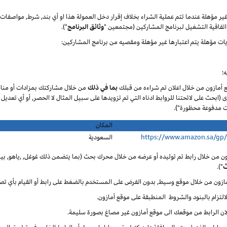
 غير مؤهلة عندما تتم عملية الشراء بخلاف إقرار دخل العمولة هذا او أي بند, شرط, مواصف
تفاقية التشغيل لبرنامج المشاركين (مجتمعين "
وثائق البرنامج
").
يات مؤهلة يتم اعتبارها غير مؤهلة ومقصيه من برنامج المشاركين:
؛
ع أمازون من خلال اعلان تم شراءه من قبلك
بما في ذلك
من خلال مشاركتك بمزادات أو مناق
ى (ابحث على لائحتنا للروابط ادناه التي تم تزويدها على سبيل المثال لا الحصر, أو أي تعديل
المكان
https://www.amazon.sa/gp
السعودية
ون من خلال رابط تم توليده أو عرضه من خلال محرك بحث (بما يتضمن ذلك غوغل, ,ياهو, بينغ
ث
").
أمازون من خلال موقع وسيط, بدون الفرض على المستخدم بالضغط على رابط أو القيام بأي تص
لالتزام بالبنود والشروط المنطبقة على موقع أمازون.
 لان الرابط من موقعك الى موقع أمازون غير مصاغ بصورة سليمة.