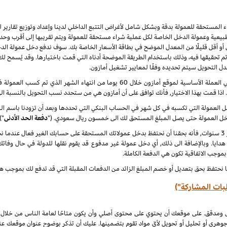
راء المستحقة للعمولة بدقة وبشكل شامل لأغراض التتبع الداخلي لدينا وإعداد وتوزيع تقاري
يعية وعمولة الدخل الخاصة لكل عملية شراء مستحقة للعمولة ويتم تقريبها إلى أقرب وحدة 
أو أقل قليلًا من المعدل الموضح في بطاقة الأسعار الخاصة بك. سوف ندفع دخل عمولة الدخ
 نهاية كل شهر ميلادي تم تحقيقها فيه، وذلك باستخدام الطريقة الموضحة أدناه التي قمت باختيارها. وقد ي
عدل التحويل سيتم تحديده وفقًا لمعايير تشغيل أمازون.
سنقوم بدفع دخل العمولة المعتاد ودخل العمولة الخاص في العملة الأساسية لموقع أمازون خلا
. اذا قمت بهذا الاختيار, فأنك توافق على أن أمازون هي من ستحدد نسب التحويل بالنسبة ال
لدخل العمولة التي تكسبه في كل شهر في الحساب البنكي التي تحددها وبعد أن تزودنا باسم
دخل العمولة حتى يصل المبلغ المستحق لك الى خمسون ريال سعودي. ("
دفعة الحد الأدنى
")
 هدايا. وبالإضافة الى ذلك, أي دخل عمولة غير مدفوع قد يقوم نقلها للدولة في حال وفاتك
 بموجب الاتفاقية تكون هي الدفعة الكاملة.
ا نحتفظ بحق بتعديل أو خصم المبلغ الزائد من الدفعات المقبلة التي قد تدفع لك بموجب هذه
بات المشاركة")
ل ومدقق. على موقعك أن يحتوي على محتوى أصلي وأن يكون متاحًا لعامة الناس من خلال
جوهري أو تحليل أو تحويل لأيّ مواد تقوم بتضمينها. عليك أن تذكر بوضوح عنوان موقعك ع