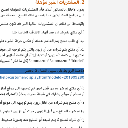
2. المشتريات الغير مؤهلة
بدون الاخلال بالمذكور أعلاه, فأن المشتريات المؤهلة تصبح
على برنامج المشاركين, بما بتضمن ذلك النسخ المحدثة من ا
بالإضافة الى ذلك, ان المشتريات التالية التي قد تكون مشتر
أ. أي
منتج يتم شراءه بعد أنهاء الاتفاقية الخاصة بك؛
ب. أي
طلب منتج يتم الغاءه, اعادته أو عكس حركة الشراء عليه
ت. أي منتج يتم شراءه من أي زبون والتي يتم توجيه الى موق
تحتوي على كلمة "أمازون" أو "كيندل" أو أي علامة أمازون أخر
"ammazon" "ammazon" "kindel" (كل ما ذكر "تنسيبات مدفوعة محظورة").
لائحتنا للروابط على سبيل المثال لا الحصر
/help/customer/display.html?nodeId=201909280
د) أي منتج تم شراءه من قبل زبون تم توجيهه الى موقع أماز
أو بحث, أو موقع يشارك في شبكة محرك بحث) ("
محرك بح
ه) أي منتج يتم شراءه من خلال زبون يتم توجيهه الى موقع 
و) تم شراء المنتج من قبل الزبون , حيث أن الزبون لا يقوم با
ز) أي شراء لمنتج لا يتم تتبعه أو التبليغ عنه بصورة صحيحة