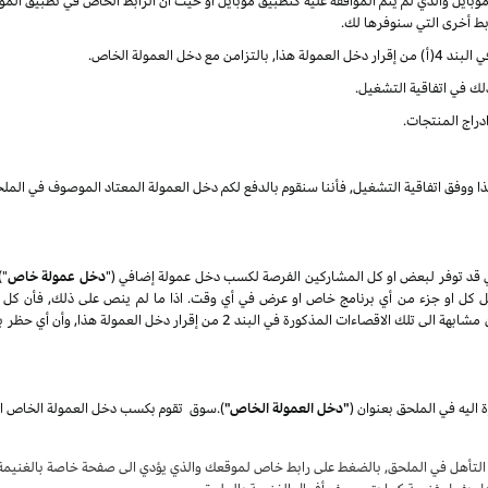
ايل والذي لم يتم الموافقة عليه كتطبيق موبايل او حيث أن الرابط الخاص في تطبيق الموب
ربط أخرى التي سنوفرها لك.
العمولة الخاص.
ذلك في اتفاقية التشغيل.
دراج المنتجات.
ذا ووفق اتفاقية التشغيل, فأننا سنقوم بالدفع لكم دخل العمولة المعتاد الموصوف في الملح
 قد توفر لبعض او كل المشاركين الفرصة لكسب دخل عمولة إضافي ("
دخل عمولة خاص
")
تعديل كل او جزء من أي برنامج خاص او عرض في أي وقت. اذا ما لم ينص على ذلك, فأن كل 
المنتجات) كلها عرضة الى الاقصاءات الغير مؤهلة والتي تكون مشابهة الى تلك الاقصاء
 اليه في الملحق بعنوان
(
"دخل العمولة الخاص"
)
.
سوق
لتأهل في الملحق, بالضغط على رابط خاص لموقعك والذي يؤدي الى صفحة خاصة بالغنيمة ع