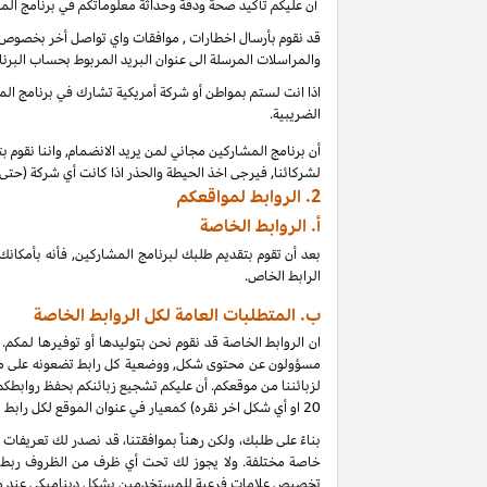
أن عليكم تأكيد صحة ودقة وحداثة معلوماتكم في برنامج الم
قد نقوم بأرسال اخطارات , موافقات واي تواصل أخر بخصوص بر
والمراسلات المرسلة الى عنوان البريد المربوط بحساب البرنا
اذا انت لستم بمواطن أو شركة أمريكية تشارك في برنامج المشا
الضريبية.
أن برنامج المشاركين مجاني لمن يريد الانضمام, واننا نقوم 
لشركائنا, فيرجى اخذ الحيطة والحذر اذا كانت أي شركة (حت
2.
الروابط لمواقعكم
أ.
الروابط الخاصة
بعد أن تقوم بتقديم طلبك لبرنامج المشاركين, فأنه بأمك
الرابط الخاص.
ب. المتطلبات العامة لكل الروابط الخاصة
ان الروابط الخاصة قد نقوم نحن بتوليدها أو توفيرها لمكم.
مسؤولون عن محتوى شكل, ووضعية كل رابط تضعونه على موقعكم
لزبائننا من موقعكم. أن عليكم تشجيع زبائنكم بحفظ روابط
20
او أي شكل اخر نقره) كمعيار في عنوان الموقع لكل رابط
خاصة مختلفة. ولا يجوز لك تحت أي ظرف من الظروف ربط أي
تخصيص علامات فرعية للمستخدمين بشكل ديناميكي عند و