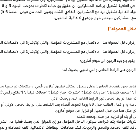
الملكية الف
نامج المشاركين سيعتبر خرق جوهري لاتفاقية التشغيل.
دخل العمولة")
قوم بتوجيه الزبون الى موقع أمازون؛
زبون على الرابط الخاص والتي تنتهي بحدوث اما:
حددها نحن بتقديرنا الخاص ؛ وعلى سبيل المثال, تطبيق أمازون رقمي او منتجات تم بيعها 
دل" "صحف كينديل" "مدونات كيندل" "نشرات اخبار كيندل" "مجلات كيندل" ("
منتج رقمي
")؛
ن هذا الرابط الخاص غير الرابط الخاص لك, ويحدث الاتي:
واكمال الطلب خلال 89 يوما كموعد أقصاه بعد الضغط على الرابط الخاص الاولي؛ أو
ج مثل هذا من خلال تحميل أو تنزيل من موقع أمازون
أو بثه أو تنزيله من قبله، ودفعه لثمنه
يات مؤهلة يتم شراءها سيكون الدخل المؤهل موازي للمبلغ الذي يصلنا فعليا من الشراء
, كلف الخدمة, والذمم, والرديات, كلف معاملات البطاقات الائتمانية, كلف المعاملة والدي