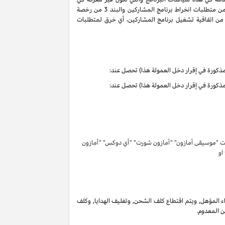
سياسات البرنامج هذه تحمل التعاريف والمعاني الموجودة في اتفاقية تشغيل برنامج المشاركين. ان حقوق وواجبات الأطراف بموجب البنود 3 و 6 من متطلبات انخراط برنامج المشاركين والبند 3 من رخصة
كرية لبرنامج المشاركين لا تنتهي ولا تنطفئ بانتهاء اتفاقية تشغيل برنامج المشاركين. لتفادي الشك وبدون الحد من غرض المادة 6 (ا) من اتفاقية تشغيل برنامج المشاركين، أي خرق لمتطلبات
تحت "موسيقى أمازون" "أمازون شورت" "أي دوكس" "أمازون
 او
 المؤهل, ويتم اقتطاع كلف الشحن, وتغليف الهدايا, وكلف
ن المعدوم.