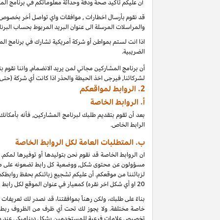
أن عليكم تأكيد صحة ودقة وحداثة معلوماتكم في برنامج الم
قد نقوم بأرسال اخطارات , موافقات واي تواصل أخر بخصوص بر
والمراسلات المرسلة الى عنوان البريد المربوط بحساب البرنا
اذا انت لستم بمواطن أو شركة أمريكية تشارك في برنامج المشا
الضريبية.
أن برنامج المشاركين مجاني لمن يريد الانضمام, واننا نقوم 
لشركائنا, فيرجى اخذ الحيطة والحذر اذا كانت أي شركة (حت
2.
الروابط لمواقعكم
أ.
الروابط الخاصة
بعد أن تقوم بتقديم طلبك لبرنامج المشاركين, فأنه بأمك
الرابط الخاص.
ب. المتطلبات العامة لكل الروابط الخاصة
ان الروابط الخاصة قد نقوم نحن بتوليدها أو توفيرها لمكم.
مسؤولون عن محتوى شكل, ووضعية كل رابط تضعونه على موقعكم
لزبائننا من موقعكم. أن عليكم تشجيع زبائنكم بحفظ روابط
20
او أي شكل اخر نقره) كمعيار في عنوان الموقع لكل رابط
خاصة مختلفة. ولا يجوز لك تحت أي ظرف من الظروف ربط أي
تخصيص علامات فرعية للمستخدمين بشكل ديناميكي عند و