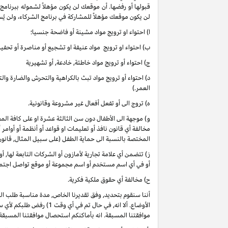
قبولها أو رفضها. أن موقعك لن يكون مؤهلاً لشموله ببرنامج
لن يكون موقعك مؤهلاً للمشاركة في برنامج الشركاء، ولن يُس
ا) احتواء او ترويج مواد مشينة أو فاضحة جنسيا؛
ب) احتواء او ترويج مواد عنيفة او تشجيع أو مناصرة أو تحفيز 
ج) احتواء أو ترويج مواد خاطئة, خادعة, أو تشهيرية
د) احتواء أو ترويج مواد تبث بالكراهية والتحرش والضارة وا
العمر.)
ه) تروج الى أو تفعل أفعال غير مشروعة وقانونية.
و) موجهة الى الأطفال دون سن الثالثة عشرة او على كافة 
مخالفة أي قانون نافذ أو تعليمات او قواعد أو أنظمة أو أوامر
المختصة بالنسبة الى حماية الطفل (على سبيل المثال, قانو
ز) تتضمن أي علامة تجارية لأمازون أو الشركات التابعة لها, 
أو في أي اسم مستخدم أو اسم مجموعة أو موقع تواصل اجتماعي
ح) مخالفة أي حقوق ملكية فكرية.
أننا سنقوم بتحديد, وفق تقديرنا الخاص, مدة مناسبة طلب ا
موافقتنا المسبقة. انه بأماكنكم استحصال موافقتنا المسبقة