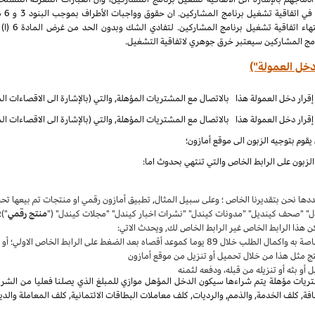
الملكية الف
نامج المشاركين سيعتبر خرق جوهري لاتفاقية التشغيل.
دخل العمولة")
قوم بتوجيه الزبون الى موقع أمازون؛
زبون على الرابط الخاص والتي تنتهي بحدوث اما:
حددها نحن بتقديرنا الخاص ؛ وعلى سبيل المثال, تطبيق أمازون رقمي او منتجات تم بيعها 
دل" "صحف كينديل" "مدونات كيندل" "نشرات اخبار كيندل" "مجلات كيندل" ("
منتج رقمي
")؛
ن هذا الرابط الخاص غير الرابط الخاص لك, ويحدث الاتي:
واكمال الطلب خلال 89 يوما كموعد أقصاه بعد الضغط على الرابط الخاص الاولي؛ أو
ج مثل هذا من خلال تحميل أو تنزيل من موقع أمازون
أو بثه أو تنزيله من قبله، ودفعه لثمنه
يات مؤهلة يتم شراءها سيكون الدخل المؤهل موازي للمبلغ الذي يصلنا فعليا من الشراء
, كلف الخدمة, والذمم, والرديات, كلف معاملات البطاقات الائتمانية, كلف المعاملة والدي