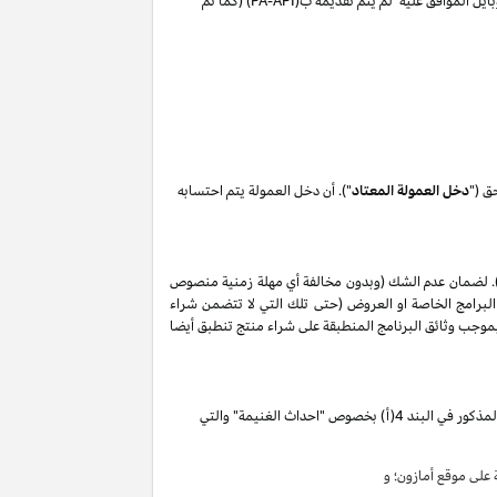
ايل الموافق عليه لم يتم تقديمه ب(
PA-API
) (كما تم
ق ("
دخل العمولة المعتاد
"). أن دخل العمولة يتم احتسابه
. لضمان عدم الشك (وبدون مخالفة أي مهلة زمنية منصوص
البرامج الخاصة او العروض (حتى تلك التي لا تتضمن شراء
ات المذكورة في البند 2 من إقرار دخل العمولة هذا, وأن أي حظر بموجب وثائق البرنامج المنطبقة على شراء منتج تنطبق أيضا
تقوم بكسب دخل العمولة الخاص المذكور في البند 4(أ) بخصوص "احداث الغنيمة" والتي
لى موقع أمازون؛ و