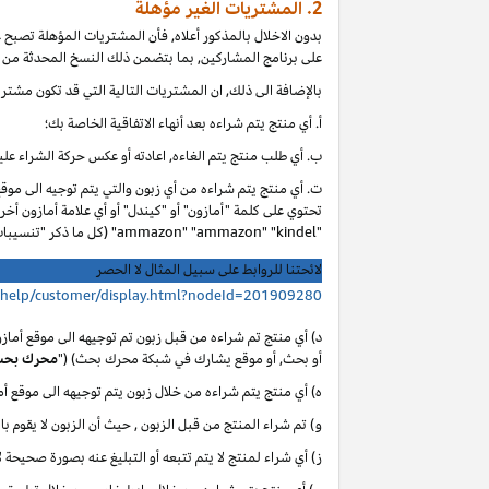
2. المشتريات الغير مؤهلة
بدون الاخلال بالمذكور أعلاه, فأن المشتريات المؤهلة تصبح
على برنامج المشاركين, بما بتضمن ذلك النسخ المحدثة من ا
بالإضافة الى ذلك, ان المشتريات التالية التي قد تكون مشتر
أ. أي
منتج يتم شراءه بعد أنهاء الاتفاقية الخاصة بك؛
ب. أي
طلب منتج يتم الغاءه, اعادته أو عكس حركة الشراء عليه
ت. أي منتج يتم شراءه من أي زبون والتي يتم توجيه الى موق
تحتوي على كلمة "أمازون" أو "كيندل" أو أي علامة أمازون أخر
"ammazon" "ammazon" "kindel" (كل ما ذكر "تنسيبات مدفوعة محظورة").
لائحتنا للروابط على سبيل المثال لا الحصر
/help/customer/display.html?nodeId=201909280
د) أي منتج تم شراءه من قبل زبون تم توجيهه الى موقع أماز
أو بحث, أو موقع يشارك في شبكة محرك بحث) ("
محرك بح
ه) أي منتج يتم شراءه من خلال زبون يتم توجيهه الى موقع 
و) تم شراء المنتج من قبل الزبون , حيث أن الزبون لا يقوم با
ز) أي شراء لمنتج لا يتم تتبعه أو التبليغ عنه بصورة صحيحة