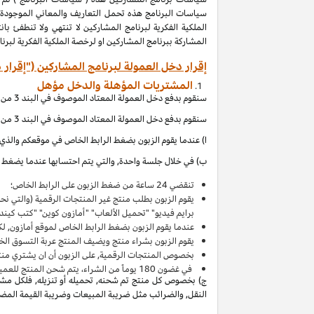
المشاركة ببرنامج المشاركين او لرخصة الملكية الفكرية لبر
إقرار دخل العمولة لبرنامج المشاركين ("إقرار 
المشتريات المؤهلة والدخل مؤهل
سنقوم بدفع دخل العمولة المعتاد الموصوف في البند 3 من إقرار دخل العمولة هذا بالاتصال مع المشتريات المؤهلة, والتي (بالإشارة الى الاقصاءات المذكورة في إقرار دخل العمولة هذا) تحصل عند:
سنقوم بدفع دخل العمولة المعتاد الموصوف في البند 3 من إقرار دخل العمولة هذا بالاتصال مع المشتريات المؤهلة, والتي (بالإشارة الى الاقصاءات المذكورة في إقرار دخل العمولة هذا) تحصل عند:
ا) عندما يقوم الزبون بضغط الرابط الخاص في موقعكم والذي ي
ب) في خلال جلسة واحدة, والتي يتم احتسابها عندما يضغط ال
تنقضي 24 ساعة من ضغط الزبون على الرابط الخاص؛
يقوم الزبون بطلب منتج غير المنتجات الرقمية (والتي ن
برايم فيديو" "تحميل الألعاب" "أمازون كوين" "كتب كين
عندما يقوم الزبون بضغط الرابط الخاص لموقع أمازون, لك
يقوم الزبون بشراء منتج ويضيف المنتج
عربة التسوق
الخاصة به 
بخصوص المنتجات الرقمية, على الزبون أن ان يشتري منت
في غضون
180
يوماً من الشراء، يتم شحن المنتج للعميل 
ج) بخصوص كل منتج تم شحنه, تحميله أو تنزيله, فلكل مشتر
النقل, والضرائب مثل ضريبة المبيعات وضريبة القيمة المضافة