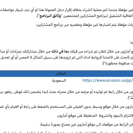
 غير مؤهلة عندما تتم عملية الشراء بخلاف إقرار دخل العمولة هذا او أي بند, شرط, مواصف
تفاقية التشغيل لبرنامج المشاركين (مجتمعين "
وثائق البرنامج
").
يات مؤهلة يتم اعتبارها غير مؤهلة ومقصيه من برنامج المشاركين:
؛
ع أمازون من خلال اعلان تم شراءه من قبلك
بما في ذلك
من خلال مشاركتك بمزادات أو مناق
ى (ابحث على لائحتنا للروابط ادناه التي تم تزويدها على سبيل المثال لا الحصر, أو أي تعديل
المكان
https://www.amazon.sa/gp
السعودية
ون من خلال رابط تم توليده أو عرضه من خلال محرك بحث (بما يتضمن ذلك غوغل, ,ياهو, بينغ
ث
").
أمازون من خلال موقع وسيط, بدون الفرض على المستخدم بالضغط على رابط أو القيام بأي تص
لالتزام بالبنود والشروط المنطبقة على موقع أمازون.
 لان الرابط من موقعك الى موقع أمازون غير مصاغ بصورة سليمة.