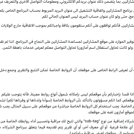
شاركين, بما يتضمن ذلك عنوان بريدكم الالكتروني, ومعلومات التواصل الأخرى والتعريف عن
نامج المشاركين واتفاقية التشغيل الى عنوان البريد المربوط بحساب البرنامج الخاص بكم. س
مج, حتى ولو كان عنوان حساب البريد ليس العنوان الحالي لكم.
ركين, فأنكم توافقون على أنكم ستقومون بكافة واجباتكم بموجب الاتفاقية حارج الولايات الم
بتوفير الموارد على موقع المشاركين لمساعدة المشاركين على النجاح في البرنامج. اننا لم ن
ى ولو كانت تحاول استغلال اسم أمازون) تحاول التواصل معكم لعرض خدمات باهظة الثمن.
انك أن تعرض الرابط الخاص على موقعك. أن الروابط الخاصة تمكن التتبع والتقرير وجمع
 اذا قمنا بإخباركم بأن موقعكم ليس بإمكانه شمول أنواع روابط معينة, فأنه يتوجب عليكم ا
, كما انكم مسؤولون بالتأكد بأن الروابط الخاصة (سوآءا ولدناها او وفرناها لكم) تشم
كم الخاصة. يجب استخدام كل الروابط الخاصة مباشرة من موقعكم. على سبيل المثال, يجب
 لموقع أمازون تضه على موقعك.
 علامة فرعية أو أي معرف آخر، أو أي تقرير يتم تقديمه فيما يتعلق ببرنامج الشركاء،
صولهم إلى موقعك لغرض مراقبة سلوكهم).