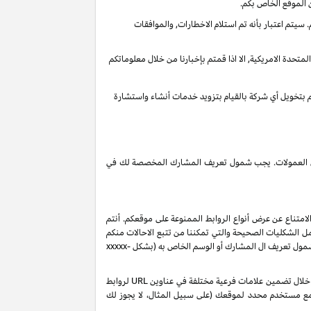
 الموقع الخاص بكم.
يتم اعتبار بأنه تم استلام الاخطارات, والموافقات
تحدة الامريكية, الا اذا قمتم بإخبارنا من خلال معلوماتكم
قم بتخويل أي شركة بالقيام بتزويد خدمات أنشاء واستشارة
 دخل العمولات. يجب شمول تعريف المشارك المخصصة لك في
لامتناع عن عرض أنواع الروابط الممنوعة على موقعكم. أنتم
ل الشكليات الصحيحة والتي تمكننا من تتبع الاحالات منكم
 شمول تعريف ال المشارك أو الوسم الخاص به (بشكل
xxxxx-
بناءً على طلبك، ولكن رهناً بموافقتنا، قد نصدر لك تعريفات شركاء إضافية من نوع "sub-tag" والتي تتيح لك مراقبة وتحسين أداء روابطك الخاصة من خلال تضمين علامات فرعية مختلفة في عناوين URL لروابط
 مع مستخدم محدد لموقعك (على سبيل المثال، لا يجوز لك