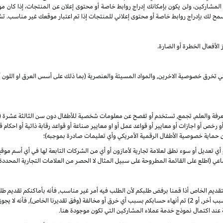
 المشاركين، ولن يكون بإمكانك إدراج روابط خاصة أو محتوى إعلان عن المنتجات، إذا كان م
مح لك بإدراج روابط خاصة أو محتوى إعلاني للمنتجات إذا تم اعتبار موقعك غير مناسب. تشم
الأفعال الخطرة أو الضارة.
لتي تخرق خصوصية الاخرين, والمواد المسيئة والعنصرية (بما ذلك على أسس العرق او اللون أو
المعرفة والعلم, تجمع, تستخدم أو تفصح عن معلومات شخصية للأطفال دون سن الثالثة عشرة
 أو رخص أو اجازات أو معايير أو قواعد عمل أو او معايير صناعة أو قواعد رقابة ذاتية أو احكا
ن حماية خصوصية الأطفال الرقمية الأمريكي وأي تعليمات صادرة بموجبه)؛
أو أي تعديل أو سوء نطق لعلامة تجارية لأمازون أو أي من الشركات التابعة لها في أي أسم م
 (اطلع على القائمة المطروحة على سبيل المثال لا الحصر من العلامات التجارية المحددة)
لتقديم الخاص أذا قمنا برفض طلبكم لأن الطلب فيه أمر غير مناسب, فأنه بأماكنكم تقديم
الأوضاع. ألا انه, في حال تم في أي وقت 1) رفض طلبكم لأي سبب أخر, أو 2) تم أنهاء حسابكم بسبب أي خرق أو مخالفة (وفق
 عند اكتمال نموذج خدمة عملاء المشاركين التي تكون موجودة هنا.