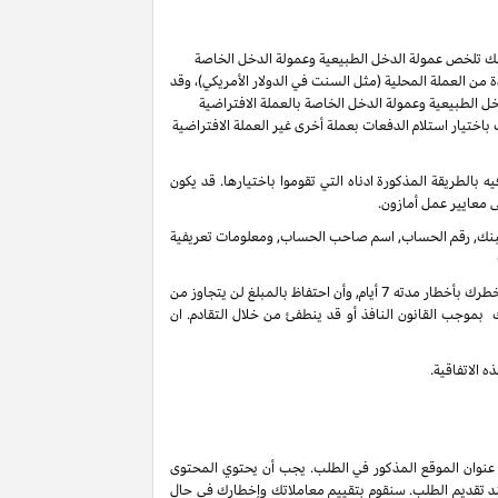
ر لك تلخص عمولة الدخل الطبيعية وعمولة الدخل الخاصة
من العملة المحلية (مثل السنت في الدولار الأمريكي)، وقد
ل الطبيعية وعمولة الدخل الخاصة بالعملة الافتراضية
ُسمح لك باختيار استلام الدفعات بعملة أخرى غير العملة الافتراضية
ل 60 يوما من انتهاء الشهر الذي تم كسب العمولة فيه بالطريقة المذكورة ادناه التي تقوموا باختيارها. قد يكون
ى معايير عمل أمازون.
 البنك, رقم الحساب, اسم صاحب الحساب, ومعلومات تعريفية
في أي وقت واذا لم يكن هنالك تحرك فعال على حسابك لأخر 3 سنوات, فأنه بحقنا أن نحتفظ بدخل عمولاتك المستحقة على حسابك الغير فعال عندما نخطرك بأخطار مدته 7 أيام, وأن احتفاظ بالمبلغ لن يتجاوز من
 بموجب القانون النافذ أو قد ينطفئ من خلال التقادم. ان
 الاتفاقية.
 عنوان الموقع المذكور في الطلب. يجب أن يحتوي المحتوى
ند تقديم الطلب. سنقوم بتقييم معاملاتك وإخطارك في حال