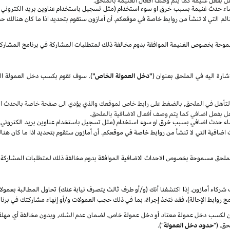
هل بفعل غنيمة كما يتم وصف أفعال الغنيمة بالملحق.
صاء حدث غنيمة بسبب خرق او سوء استخدام (مثل تسجيل باستخدام عناوين بريد الكتروني غير 
م التي لا تنشأ من روابط خاصة في موقعكم. أن أمازون ستقوم بتحديد اذا ما كان هنالك حد
موحة بخصوص الغنيمة الموافقة بدوم مخالفة ذلك لمتطلبات المشاركة في برنامج المشارك
شارة اليه في الملحق بعنوان
(
"دخل العمولة الخاص"
)
.
سوف
تأهل في الملحق, بالضغط على رابط خاص لموقعك والذي يؤدي الى صفحة خاصة بالحدث الا
هل بفعل اضافي كما يتم وصف أفعال الاضافية بالملحق.
صاء حدث اضافي بسبب خرق او سوء استخدام (مثل تسجيل باستخدام عناوين بريد الكتروني غير 
ضافية التي لا تنشأ من روابط خاصة في موقعكم. أن أمازون ستقوم بتحديد اذا ما كان هنا
الملحق مسموحة بخصوص الاحداث الاضافية الموافقة بدوم مخالفة ذلك لمتطلبات المشاركة 
شركاء أمازون. إذا اكتشفنا أنك (و/أو طرف ثالث يتصرف نيابة عنك) تحاول المطالبة بعمول
ج روابط الإحالة)، فقد نتخذ إجراءً، بما في ذلك حجب العمولات و/أو إنهاء مشاركتك في برنا
كسب دخل عمولة معتاد أو دخل عمولة خاص. لضمان عدم الشك, وبدون مخالفة أي مهلة زمن
ق. ("
حدود دخل العمولة
").