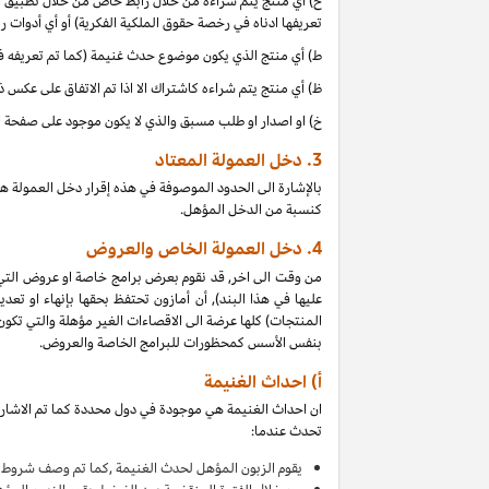
ح) أي منتج يتم شراءه من خلال رابط خاص من خلال تطبيق موب
تعريفها ادناه في رخصة حقوق الملكية الفكرية) أو أي أدوات 
ط) أي منتج الذي يكون موضوع حدث غنيمة (كما تم تعريفه في البند 4(أ) من إقرار دخل العمولة هذا, بالتزامن مع دخل 
ظ) أي منتج يتم شراءه كاشتراك الا اذا تم الاتفاق على عكس 
خ) او اصدار او طلب مسبق والذي لا يكون موجود على صفحة ا
3.
دخل العمولة المعتاد
بالإشارة الى الحدود الموصوفة في هذه إقرار دخل العمولة ه
كنسبة من الدخل المؤهل.
4.
دخل العمولة الخاص والعروض
من وقت الى اخر, قد نقوم بعرض برامج خاصة او عروض التي
عليها في هذا البند), أن أمازون تحتفظ بحقها بإنهاء او 
بنفس الأسس كمحظورات للبرامج الخاصة والعروض.
أ) احداث الغنيمة
ان احداث الغنيمة هي موجودة في دول محددة كما تم الاشارة
تحدث عندما:
يقوم
الزبون المؤهل لحدث الغنيمة ,كما تم وصف شروط ا