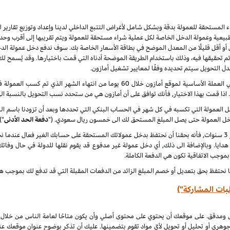
راء المستحقة للعمولة بدقة وبشكل شامل لأغراض التتبع الداخلي لدينا وإعداد وتوزيع تقاري
يعية وعمولة الدخل الخاصة لكل عملية شراء مستحقة للعمولة ويتم تقريبها إلى أقرب وحدة 
أو أقل قليلًا من المعدل الموضح في بطاقة الأسعار الخاصة بك. سوف ندفع دخل عمولة الدخ
 نهاية كل شهر ميلادي تم تحقيقها فيه، وذلك باستخدام الطريقة الموضحة أدناه التي قمت باختيارها. وقد ي
عدل التحويل سيتم تحديده وفقًا لمعايير تشغيل أمازون.
سنقوم بدفع دخل العمولة المعتاد ودخل العمولة الخاص في العملة الأساسية لموقع أمازون خلا
. اذا قمت بهذا الاختيار, فأنك توافق على أن أمازون هي من ستحدد نسب التحويل بالنسبة ال
لدخل العمولة التي تكسبه في كل شهر في الحساب البنكي التي تحددها وبعد أن تزودنا باسم
دخل العمولة حتى يصل المبلغ المستحق لك الى خمسون ريال سعودي. ("
دفعة الحد الأدنى
")
 هدايا. وبالإضافة الى ذلك, أي دخل عمولة غير مدفوع قد يقوم نقلها للدولة في حال وفاتك
 بموجب الاتفاقية تكون هي الدفعة الكاملة.
ا نحتفظ بحق بتعديل أو خصم المبلغ الزائد من الدفعات المقبلة التي قد تدفع لك بموجب هذه
بات المشاركة")
ل ومدقق. على موقعك أن يحتوي على محتوى أصلي وأن يكون متاحًا لعامة الناس من خلال
جوهري أو تحليل أو تحويل لأيّ مواد تقوم بتضمينها. عليك أن تذكر بوضوح عنوان موقعك ع