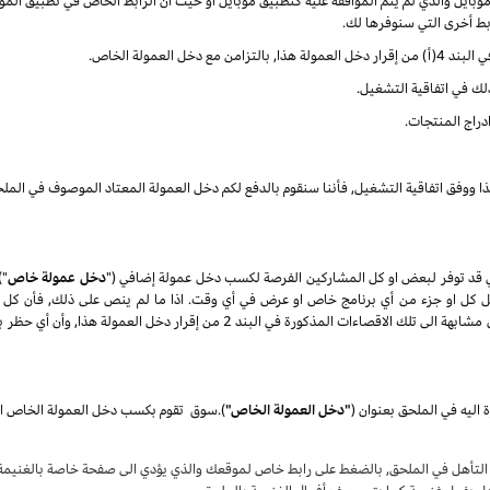
ايل والذي لم يتم الموافقة عليه كتطبيق موبايل او حيث أن الرابط الخاص في تطبيق الموب
ربط أخرى التي سنوفرها لك.
العمولة الخاص.
ذلك في اتفاقية التشغيل.
دراج المنتجات.
ذا ووفق اتفاقية التشغيل, فأننا سنقوم بالدفع لكم دخل العمولة المعتاد الموصوف في الملح
 قد توفر لبعض او كل المشاركين الفرصة لكسب دخل عمولة إضافي ("
دخل عمولة خاص
")
تعديل كل او جزء من أي برنامج خاص او عرض في أي وقت. اذا ما لم ينص على ذلك, فأن كل 
المنتجات) كلها عرضة الى الاقصاءات الغير مؤهلة والتي تكون مشابهة الى تلك الاقصاء
 اليه في الملحق بعنوان
(
"دخل العمولة الخاص"
)
.
سوق
لتأهل في الملحق, بالضغط على رابط خاص لموقعك والذي يؤدي الى صفحة خاصة بالغنيمة ع