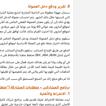
6.
تقرير ودفع دخل العمولة
سنبذل جهودًا معقولة من الناحية التجارية لتتبع عملية الش
التي كسبتها خلال ذلك الشهر. يتم احتساب عمولة الدخل الطب
يؤدي ذلك إلى أن يكون معدل العمولة الفعلي الخاص بك أعلى 
لموقع أمازون بعد حوالي 60 يومًا من
لموقع أمازون. إذا اخترت القيام بذلك، فأنت توافق على أن م
بإمكانك اختيار عملة دفع غير العملة الأساسية لموقع أمازون
الدفع عن طريق الإيداع المباشر. سنقوم بالإيداع المباشر 
أخرى (مثل
IBAN
,
ABA
,
BIC
) نحتفظ بحقنا بالاحتفاظ على 
ناحية القيمة قيمة دفعة الحد الأدنى للدفع من خلال بطاقة
الدفعات التي نقوم بها لكم, والتي قد يتم تخفيضها أو تقليلها
اذا تم دفع مبلغ زائد عن المبلغ المستحق لأي سبب كان, فأنن
برنامج المشاركين – متطلبات المشاركة ("متطل
1.
الانخراط والأهلية
لبدء معاملة الانخراط، عليك تقديم طلب برنامج شركاء كام
الأصلي الذي يستخدم مواد تابعة لجهات خارجية على تعليق 