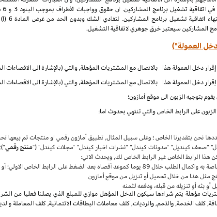
الملكية الف
نامج المشاركين سيعتبر خرق جوهري لاتفاقية التشغيل.
دخل العمولة")
قوم بتوجيه الزبون الى موقع أمازون؛
زبون على الرابط الخاص والتي تنتهي بحدوث اما:
حددها نحن بتقديرنا الخاص ؛ وعلى سبيل المثال, تطبيق أمازون رقمي او منتجات تم بيعها 
دل" "صحف كينديل" "مدونات كيندل" "نشرات اخبار كيندل" "مجلات كيندل" ("
منتج رقمي
")؛
ن هذا الرابط الخاص غير الرابط الخاص لك, ويحدث الاتي:
واكمال الطلب خلال 89 يوما كموعد أقصاه بعد الضغط على الرابط الخاص الاولي؛ أو
ج مثل هذا من خلال تحميل أو تنزيل من موقع أمازون
أو بثه أو تنزيله من قبله، ودفعه لثمنه
يات مؤهلة يتم شراءها سيكون الدخل المؤهل موازي للمبلغ الذي يصلنا فعليا من الشراء
, كلف الخدمة, والذمم, والرديات, كلف معاملات البطاقات الائتمانية, كلف المعاملة والدي