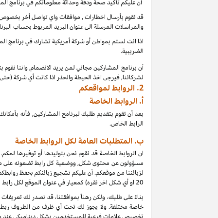
أن عليكم تأكيد صحة ودقة وحداثة معلوماتكم في برنامج الم
قد نقوم بأرسال اخطارات , موافقات واي تواصل أخر بخصوص بر
والمراسلات المرسلة الى عنوان البريد المربوط بحساب البرنا
اذا انت لستم بمواطن أو شركة أمريكية تشارك في برنامج المشا
الضريبية.
أن برنامج المشاركين مجاني لمن يريد الانضمام, واننا نقوم 
لشركائنا, فيرجى اخذ الحيطة والحذر اذا كانت أي شركة (حت
2.
الروابط لمواقعكم
أ.
الروابط الخاصة
بعد أن تقوم بتقديم طلبك لبرنامج المشاركين, فأنه بأمك
الرابط الخاص.
ب. المتطلبات العامة لكل الروابط الخاصة
ان الروابط الخاصة قد نقوم نحن بتوليدها أو توفيرها لمكم.
مسؤولون عن محتوى شكل, ووضعية كل رابط تضعونه على موقعكم
لزبائننا من موقعكم. أن عليكم تشجيع زبائنكم بحفظ روابط
20
او أي شكل اخر نقره) كمعيار في عنوان الموقع لكل رابط
خاصة مختلفة. ولا يجوز لك تحت أي ظرف من الظروف ربط أي
تخصيص علامات فرعية للمستخدمين بشكل ديناميكي عند و