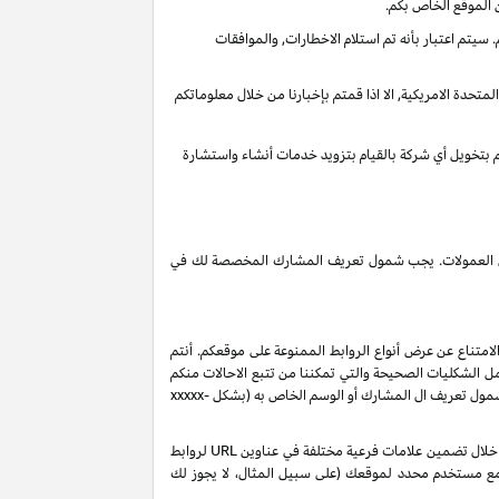
 الموقع الخاص بكم.
يتم اعتبار بأنه تم استلام الاخطارات, والموافقات
تحدة الامريكية, الا اذا قمتم بإخبارنا من خلال معلوماتكم
قم بتخويل أي شركة بالقيام بتزويد خدمات أنشاء واستشارة
 دخل العمولات. يجب شمول تعريف المشارك المخصصة لك في
لامتناع عن عرض أنواع الروابط الممنوعة على موقعكم. أنتم
ل الشكليات الصحيحة والتي تمكننا من تتبع الاحالات منكم
 شمول تعريف ال المشارك أو الوسم الخاص به (بشكل
xxxxx-
بناءً على طلبك، ولكن رهناً بموافقتنا، قد نصدر لك تعريفات شركاء إضافية من نوع "sub-tag" والتي تتيح لك مراقبة وتحسين أداء روابطك الخاصة من خلال تضمين علامات فرعية مختلفة في عناوين URL لروابط
 مع مستخدم محدد لموقعك (على سبيل المثال، لا يجوز لك