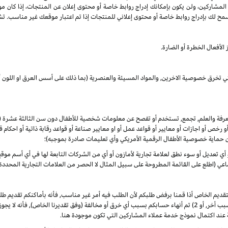
 المشاركين، ولن يكون بإمكانك إدراج روابط خاصة أو محتوى إعلان عن المنتجات، إذا كان م
مح لك بإدراج روابط خاصة أو محتوى إعلاني للمنتجات إذا تم اعتبار موقعك غير مناسب. تشم
الأفعال الخطرة أو الضارة.
لتي تخرق خصوصية الاخرين, والمواد المسيئة والعنصرية (بما ذلك على أسس العرق او اللون أو
المعرفة والعلم, تجمع, تستخدم أو تفصح عن معلومات شخصية للأطفال دون سن الثالثة عشرة
 أو رخص أو اجازات أو معايير أو قواعد عمل أو او معايير صناعة أو قواعد رقابة ذاتية أو احكا
ن حماية خصوصية الأطفال الرقمية الأمريكي وأي تعليمات صادرة بموجبه)؛
أو أي تعديل أو سوء نطق لعلامة تجارية لأمازون أو أي من الشركات التابعة لها في أي أسم م
 (اطلع على القائمة المطروحة على سبيل المثال لا الحصر من العلامات التجارية المحددة)
لتقديم الخاص أذا قمنا برفض طلبكم لأن الطلب فيه أمر غير مناسب, فأنه بأماكنكم تقديم
الأوضاع. ألا انه, في حال تم في أي وقت 1) رفض طلبكم لأي سبب أخر, أو 2) تم أنهاء حسابكم بسبب أي خرق أو مخالفة (وفق
 عند اكتمال نموذج خدمة عملاء المشاركين التي تكون موجودة هنا.