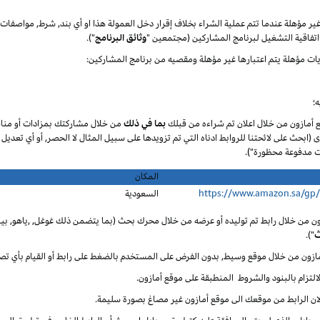
 غير مؤهلة عندما تتم عملية الشراء بخلاف إقرار دخل العمولة هذا او أي بند, شرط, مواصف
تفاقية التشغيل لبرنامج المشاركين (مجتمعين "
وثائق البرنامج
").
يات مؤهلة يتم اعتبارها غير مؤهلة ومقصيه من برنامج المشاركين:
؛
ع أمازون من خلال اعلان تم شراءه من قبلك
بما في ذلك
من خلال مشاركتك بمزادات أو مناق
ى (ابحث على لائحتنا للروابط ادناه التي تم تزويدها على سبيل المثال لا الحصر, أو أي تعديل
المكان
https://www.amazon.sa/gp
السعودية
ون من خلال رابط تم توليده أو عرضه من خلال محرك بحث (بما يتضمن ذلك غوغل, ,ياهو, بينغ
ث
").
أمازون من خلال موقع وسيط, بدون الفرض على المستخدم بالضغط على رابط أو القيام بأي تص
لالتزام بالبنود والشروط المنطبقة على موقع أمازون.
 لان الرابط من موقعك الى موقع أمازون غير مصاغ بصورة سليمة.