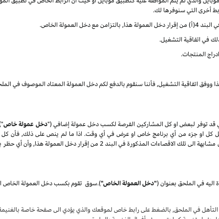
ايل والذي لم يتم الموافقة عليه كتطبيق موبايل او حيث أن الرابط الخاص في تطبيق الموب
ربط أخرى التي سنوفرها لك.
العمولة الخاص.
ذلك في اتفاقية التشغيل.
دراج المنتجات.
ذا ووفق اتفاقية التشغيل, فأننا سنقوم بالدفع لكم دخل العمولة المعتاد الموصوف في الملح
 قد توفر لبعض او كل المشاركين الفرصة لكسب دخل عمولة إضافي ("
دخل عمولة خاص
")
تعديل كل او جزء من أي برنامج خاص او عرض في أي وقت. اذا ما لم ينص على ذلك, فأن كل 
المنتجات) كلها عرضة الى الاقصاءات الغير مؤهلة والتي تكون مشابهة الى تلك الاقصاء
 اليه في الملحق بعنوان
(
"دخل العمولة الخاص"
)
.
سوق
لتأهل في الملحق, بالضغط على رابط خاص لموقعك والذي يؤدي الى صفحة خاصة بالغنيمة ع