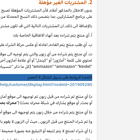
2. المشتريات الغير مؤهلة
بدون الاخلال بالمذكور أعلاه, فأن المشتريات المؤهلة تصبح
على برنامج المشاركين, بما بتضمن ذلك النسخ المحدثة من ا
بالإضافة الى ذلك, ان المشتريات التالية التي قد تكون مشتر
أ. أي
منتج يتم شراءه بعد أنهاء الاتفاقية الخاصة بك؛
ب. أي
طلب منتج يتم الغاءه, اعادته أو عكس حركة الشراء عليه
ت. أي منتج يتم شراءه من أي زبون والتي يتم توجيه الى موق
تحتوي على كلمة "أمازون" أو "كيندل" أو أي علامة أمازون أخر
"ammazon" "ammazon" "kindel" (كل ما ذكر "تنسيبات مدفوعة محظورة").
لائحتنا للروابط على سبيل المثال لا الحصر
/help/customer/display.html?nodeId=201909280
د) أي منتج تم شراءه من قبل زبون تم توجيهه الى موقع أماز
أو بحث, أو موقع يشارك في شبكة محرك بحث) ("
محرك بح
ه) أي منتج يتم شراءه من خلال زبون يتم توجيهه الى موقع 
و) تم شراء المنتج من قبل الزبون , حيث أن الزبون لا يقوم با
ز) أي شراء لمنتج لا يتم تتبعه أو التبليغ عنه بصورة صحيحة