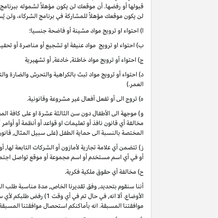
قبولها أو رفضها. أن موقعك لن يكون مؤهلاً لشموله ببرنامج
لن يكون موقعك مؤهلاً للمشاركة في برنامج الشركاء، ولن يُس
ا) احتواء او ترويج مواد مشينة أو فاضحة جنسيا؛
ب) احتواء او ترويج مواد عنيفة او تشجيع أو مناصرة أو تحفيز 
ج) احتواء أو ترويج مواد خاطئة, خادعة, أو تشهيرية
د) احتواء أو ترويج مواد تبث بالكراهية والتحرش والضارة وا
العمر.)
ه) تروج الى أو تفعل أفعال غير مشروعة وقانونية.
و) موجهة الى الأطفال دون سن الثالثة عشرة او على كافة 
مخالفة أي قانون نافذ أو تعليمات او قواعد أو أنظمة أو أوامر
المختصة بالنسبة الى حماية الطفل (على سبيل المثال, قانو
ز) تتضمن أي علامة تجارية لأمازون أو الشركات التابعة لها, 
أو في أي اسم مستخدم أو اسم مجموعة أو موقع تواصل اجتماعي
ح) مخالفة أي حقوق ملكية فكرية.
أننا سنقوم بتحديد, وفق تقديرنا الخاص, مدة مناسبة طلب ا
موافقتنا المسبقة. انه بأماكنكم استحصال موافقتنا المسبقة