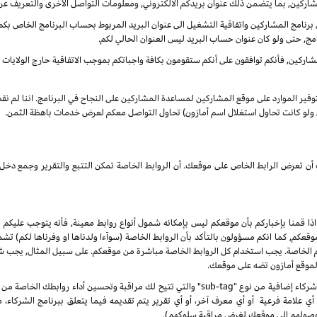
شاركين, بما يتضمن ذلك عنوان بريدكم الالكتروني, ومعلومات التواصل الأخرى والتعريف عن
نامج المشاركين واتفاقية التشغيل الى عنوان البريد المربوط بحساب البرنامج الخاص بكم. س
مج, حتى ولو كان عنوان حساب البريد ليس العنوان الحالي لكم.
ركين, فأنكم توافقون على أنكم ستقومون بكافة واجباتكم بموجب الاتفاقية حارج الولايات الم
بتوفير الموارد على موقع المشاركين لمساعدة المشاركين على النجاح في البرنامج. اننا لم ن
ى ولو كانت تحاول استغلال اسم أمازون) تحاول التواصل معكم لعرض خدمات باهظة الثمن.
انك أن تعرض الرابط الخاص على موقعك. أن الروابط الخاصة تمكن التتبع والتقرير وجمع
 اذا قمنا بإخباركم بأن موقعكم ليس بإمكانه شمول أنواع روابط معينة, فأنه يتوجب عليكم ا
, كما انكم مسؤولون بالتأكد بأن الروابط الخاصة (سوآءا ولدناها او وفرناها لكم) تشم
كم الخاصة. يجب استخدام كل الروابط الخاصة مباشرة من موقعكم. على سبيل المثال, يجب
 لموقع أمازون تضه على موقعك.
 علامة فرعية أو أي معرف آخر، أو أي تقرير يتم تقديمه فيما يتعلق ببرنامج الشركاء،
صولهم إلى موقعك لغرض مراقبة سلوكهم).