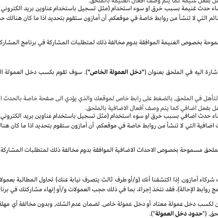
هل بفعل غنيمة كما يتم وصف أفعال الغنيمة بالملحق.
صاء حدث غنيمة بسبب خرق او سوء استخدام (مثل تسجيل باستخدام عناوين بريد الكتروني غير 
م التي لا تنشأ من روابط خاصة في موقعكم. أن أمازون ستقوم بتحديد اذا ما كان هنالك حد
موحة بخصوص الغنيمة الموافقة بدوم مخالفة ذلك لمتطلبات المشاركة في برنامج المشارك
شارة اليه في الملحق بعنوان
(
"دخل العمولة الخاص"
)
.
سوف
تأهل في الملحق, بالضغط على رابط خاص لموقعك والذي يؤدي الى صفحة خاصة بالحدث الا
هل بفعل اضافي كما يتم وصف أفعال الاضافية بالملحق.
صاء حدث اضافي بسبب خرق او سوء استخدام (مثل تسجيل باستخدام عناوين بريد الكتروني غير 
ضافية التي لا تنشأ من روابط خاصة في موقعكم. أن أمازون ستقوم بتحديد اذا ما كان هنا
الملحق مسموحة بخصوص الاحداث الاضافية الموافقة بدوم مخالفة ذلك لمتطلبات المشاركة 
شركاء أمازون. إذا اكتشفنا أنك (و/أو طرف ثالث يتصرف نيابة عنك) تحاول المطالبة بعمول
ج روابط الإحالة)، فقد نتخذ إجراءً، بما في ذلك حجب العمولات و/أو إنهاء مشاركتك في برنا
كسب دخل عمولة معتاد أو دخل عمولة خاص. لضمان عدم الشك, وبدون مخالفة أي مهلة زمن
ق. ("
حدود دخل العمولة
").