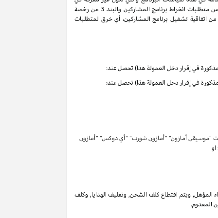
سياسات البرنامج هذه تحمل التعاريف والمعاني الموجودة في اتفاقية تشغيل برنامج المشاركين. ان حقوق وواجبات الأطراف بموجب البنود 3 و 6 من متطلبات انخراط برنامج المشاركين والبند 3 من رخصة
كرية لبرنامج المشاركين لا تنتهي ولا تنطفئ بانتهاء اتفاقية تشغيل برنامج المشاركين. لتفادي الشك وبدون الحد من غرض المادة 6 (ا) من اتفاقية تشغيل برنامج المشاركين، أي خرق لمتطلبات
تحت "موسيقى أمازون" "أمازون شورت" "أي دوكس" "أمازون
 او
 المؤهل, ويتم اقتطاع كلف الشحن, وتغليف الهدايا, وكلف
ن المعدوم.