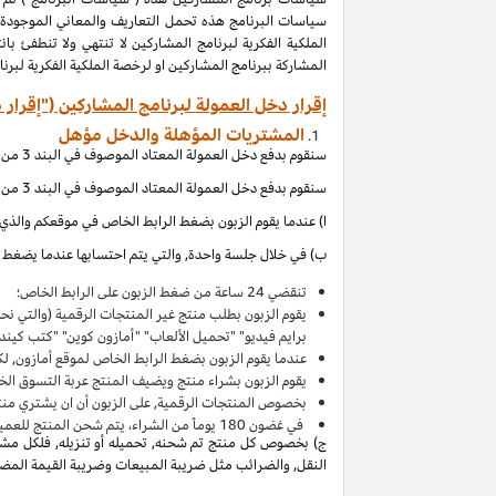
المشاركة ببرنامج المشاركين او لرخصة الملكية الفكرية لبر
إقرار دخل العمولة لبرنامج المشاركين ("إقرار 
المشتريات المؤهلة والدخل مؤهل
سنقوم بدفع دخل العمولة المعتاد الموصوف في البند 3 من إقرار دخل العمولة هذا بالاتصال مع المشتريات المؤهلة, والتي (بالإشارة الى الاقصاءات المذكورة في إقرار دخل العمولة هذا) تحصل عند:
سنقوم بدفع دخل العمولة المعتاد الموصوف في البند 3 من إقرار دخل العمولة هذا بالاتصال مع المشتريات المؤهلة, والتي (بالإشارة الى الاقصاءات المذكورة في إقرار دخل العمولة هذا) تحصل عند:
ا) عندما يقوم الزبون بضغط الرابط الخاص في موقعكم والذي ي
ب) في خلال جلسة واحدة, والتي يتم احتسابها عندما يضغط ال
تنقضي 24 ساعة من ضغط الزبون على الرابط الخاص؛
يقوم الزبون بطلب منتج غير المنتجات الرقمية (والتي ن
برايم فيديو" "تحميل الألعاب" "أمازون كوين" "كتب كين
عندما يقوم الزبون بضغط الرابط الخاص لموقع أمازون, لك
يقوم الزبون بشراء منتج ويضيف المنتج
عربة التسوق
الخاصة به 
بخصوص المنتجات الرقمية, على الزبون أن ان يشتري منت
في غضون
180
يوماً من الشراء، يتم شحن المنتج للعميل 
ج) بخصوص كل منتج تم شحنه, تحميله أو تنزيله, فلكل مشتر
النقل, والضرائب مثل ضريبة المبيعات وضريبة القيمة المضافة