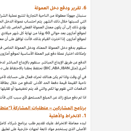
6.
تقرير ودفع دخل العمولة
سنبذل جهودًا معقولة من الناحية التجارية لتتبع عملية الش
التي كسبتها خلال ذلك الشهر. يتم احتساب عمولة الدخل الطب
يؤدي ذلك إلى أن يكون معدل العمولة الفعلي الخاص بك أعلى 
لموقع أمازون بعد حوالي 60 يومًا من
لموقع أمازون. إذا اخترت القيام بذلك، فأنت توافق على أن م
بإمكانك اختيار عملة دفع غير العملة الأساسية لموقع أمازون
الدفع عن طريق الإيداع المباشر. سنقوم بالإيداع المباشر 
أخرى (مثل
IBAN
,
ABA
,
BIC
) نحتفظ بحقنا بالاحتفاظ على 
ناحية القيمة قيمة دفعة الحد الأدنى للدفع من خلال بطاقة
الدفعات التي نقوم بها لكم, والتي قد يتم تخفيضها أو تقليلها
اذا تم دفع مبلغ زائد عن المبلغ المستحق لأي سبب كان, فأنن
برنامج المشاركين – متطلبات المشاركة ("متطل
1.
الانخراط والأهلية
لبدء معاملة الانخراط، عليك تقديم طلب برنامج شركاء كام
الأصلي الذي يستخدم مواد تابعة لجهات خارجية على تعليق 