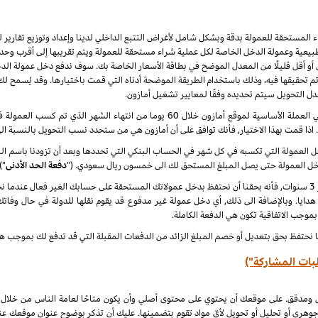
راء المستحقة للعمولة بدقة وبشكل شامل لأغراض التتبع الداخلي لدينا وإعداد وتوزيع تقاري
يعية وعمولة الدخل الخاصة لكل عملية شراء مستحقة للعمولة ويتم تقريبها إلى أقرب وحدة 
أو أقل قليلًا من المعدل الموضح في بطاقة الأسعار الخاصة بك. سوف ندفع دخل عمولة الدخ
 نهاية كل شهر ميلادي تم تحقيقها فيه، وذلك باستخدام الطريقة الموضحة أدناه التي قمت باختيارها. وقد ي
عدل التحويل سيتم تحديده وفقًا لمعايير تشغيل أمازون.
سنقوم بدفع دخل العمولة المعتاد ودخل العمولة الخاص في العملة الأساسية لموقع أمازون خلا
. اذا قمت بهذا الاختيار, فأنك توافق على أن أمازون هي من ستحدد نسب التحويل بالنسبة ال
لدخل العمولة التي تكسبه في كل شهر في الحساب البنكي التي تحددها وبعد أن تزودنا باسم
دخل العمولة حتى يصل المبلغ المستحق لك الى خمسون ريال سعودي. ("
دفعة الحد الأدنى
")
 هدايا. وبالإضافة الى ذلك, أي دخل عمولة غير مدفوع قد يقوم نقلها للدولة في حال وفاتك
 بموجب الاتفاقية تكون هي الدفعة الكاملة.
ا نحتفظ بحق بتعديل أو خصم المبلغ الزائد من الدفعات المقبلة التي قد تدفع لك بموجب هذه
بات المشاركة")
ل ومدقق. على موقعك أن يحتوي على محتوى أصلي وأن يكون متاحًا لعامة الناس من خلال
جوهري أو تحليل أو تحويل لأيّ مواد تقوم بتضمينها. عليك أن تذكر بوضوح عنوان موقعك ع