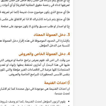
ح) أي منتج يتم شراءه من خلال رابط خاص من خلال تطبيق موب
تعريفها ادناه في رخصة حقوق الملكية الفكرية) أو أي أدوات 
ط) أي منتج الذي يكون موضوع حدث غنيمة (كما تم تعريفه في البند 4(أ) من إقرار دخل العمولة هذا, بالتزامن مع دخل 
ظ) أي منتج يتم شراءه كاشتراك الا اذا تم الاتفاق على عكس 
خ) او اصدار او طلب مسبق والذي لا يكون موجود على صفحة ا
3.
دخل العمولة المعتاد
بالإشارة الى الحدود الموصوفة في هذه إقرار دخل العمولة ه
كنسبة من الدخل المؤهل.
4.
دخل العمولة الخاص والعروض
من وقت الى اخر, قد نقوم بعرض برامج خاصة او عروض التي
عليها في هذا البند), أن أمازون تحتفظ بحقها بإنهاء او 
بنفس الأسس كمحظورات للبرامج الخاصة والعروض.
أ) احداث الغنيمة
ان احداث الغنيمة هي موجودة في دول محددة كما تم الاشارة
تحدث عندما:
يقوم
الزبون المؤهل لحدث الغنيمة ,كما تم وصف شروط ا