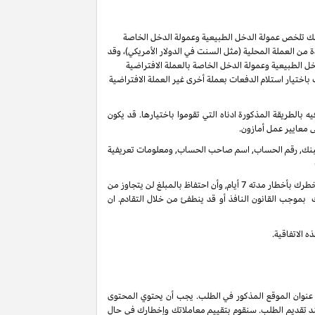
ر لك تلخص عمولة الدخل الطبيعية وعمولة الدخل الخاصة
من العملة المحلية (مثل السنت في الدولار الأمريكي)، وقد
ل الطبيعية وعمولة الدخل الخاصة بالعملة الافتراضية
ُسمح لك باختيار استلام الدفعات بعملة أخرى غير العملة الافتراضية
ل 60 يوما من انتهاء الشهر الذي تم كسب العمولة فيه بالطريقة المذكورة ادناه التي تقوموا باختيارها. قد يكون
ى معايير عمل أمازون.
 البنك, رقم الحساب, اسم صاحب الحساب, ومعلومات تعريفية
في أي وقت واذا لم يكن هنالك تحرك فعال على حسابك لأخر 3 سنوات, فأنه بحقنا أن نحتفظ بدخل عمولاتك المستحقة على حسابك الغير فعال عندما نخطرك بأخطار مدته 7 أيام, وأن احتفاظ بالمبلغ لن يتجاوز من
 بموجب القانون النافذ أو قد ينطفئ من خلال التقادم. ان
 الاتفاقية.
 عنوان الموقع المذكور في الطلب. يجب أن يحتوي المحتوى
ند تقديم الطلب. سنقوم بتقييم معاملاتك وإخطارك في حال