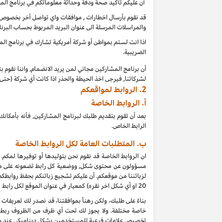
أن عليكم تأكيد صحة ودقة وحداثة معلوماتكم في برنامج الم
قد نقوم بأرسال اخطارات , موافقات واي تواصل أخر بخصوص بر
والمراسلات المرسلة الى عنوان البريد المربوط بحساب البرنا
اذا انت لستم بمواطن أو شركة أمريكية تشارك في برنامج المشا
الضريبية.
أن برنامج المشاركين مجاني لمن يريد الانضمام, واننا نقوم 
لشركائنا, فيرجى اخذ الحيطة والحذر اذا كانت أي شركة (حت
2.
الروابط لمواقعكم
أ.
الروابط الخاصة
بعد أن تقوم بتقديم طلبك لبرنامج المشاركين, فأنه بأمك
الرابط الخاص.
ب. المتطلبات العامة لكل الروابط الخاصة
ان الروابط الخاصة قد نقوم نحن بتوليدها أو توفيرها لمكم.
مسؤولون عن محتوى شكل, ووضعية كل رابط تضعونه على موقعكم
لزبائننا من موقعكم. أن عليكم تشجيع زبائنكم بحفظ روابط
20
او أي شكل اخر نقره) كمعيار في عنوان الموقع لكل رابط
خاصة مختلفة. ولا يجوز لك تحت أي ظرف من الظروف ربط أي
تخصيص علامات فرعية للمستخدمين بشكل ديناميكي عند و