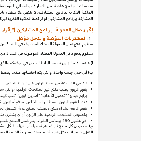
المشاركة ببرنامج المشاركين او لرخصة الملكية الفكرية لبر
إقرار دخل العمولة لبرنامج المشاركين ("إقرار 
المشتريات المؤهلة والدخل مؤهل
سنقوم بدفع دخل العمولة المعتاد الموصوف في البند 3 من إقرار دخل العمولة هذا بالاتصال مع المشتريات المؤهلة, والتي (بالإشارة الى الاقصاءات المذكورة في إقرار دخل العمولة هذا) تحصل عند:
سنقوم بدفع دخل العمولة المعتاد الموصوف في البند 3 من إقرار دخل العمولة هذا بالاتصال مع المشتريات المؤهلة, والتي (بالإشارة الى الاقصاءات المذكورة في إقرار دخل العمولة هذا) تحصل عند:
ا) عندما يقوم الزبون بضغط الرابط الخاص في موقعكم والذي ي
ب) في خلال جلسة واحدة, والتي يتم احتسابها عندما يضغط ال
تنقضي 24 ساعة من ضغط الزبون على الرابط الخاص؛
يقوم الزبون بطلب منتج غير المنتجات الرقمية (والتي ن
برايم فيديو" "تحميل الألعاب" "أمازون كوين" "كتب كين
عندما يقوم الزبون بضغط الرابط الخاص لموقع أمازون, لك
يقوم الزبون بشراء منتج ويضيف المنتج
عربة التسوق
الخاصة به 
بخصوص المنتجات الرقمية, على الزبون أن ان يشتري منت
في غضون
180
يوماً من الشراء، يتم شحن المنتج للعميل 
ج) بخصوص كل منتج تم شحنه, تحميله أو تنزيله, فلكل مشتر
النقل, والضرائب مثل ضريبة المبيعات وضريبة القيمة المضافة