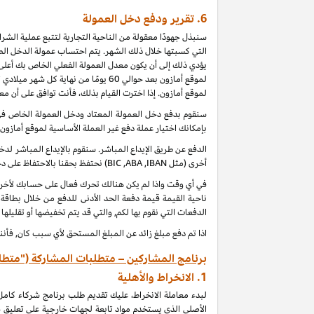
6.
تقرير ودفع دخل العمولة
سنبذل جهودًا معقولة من الناحية التجارية لتتبع عملية الش
التي كسبتها خلال ذلك الشهر. يتم احتساب عمولة الدخل الطب
يؤدي ذلك إلى أن يكون معدل العمولة الفعلي الخاص بك أعلى 
لموقع أمازون بعد حوالي 60 يومًا من
لموقع أمازون. إذا اخترت القيام بذلك، فأنت توافق على أن م
بإمكانك اختيار عملة دفع غير العملة الأساسية لموقع أمازون
الدفع عن طريق الإيداع المباشر. سنقوم بالإيداع المباشر 
أخرى (مثل
IBAN
,
ABA
,
BIC
) نحتفظ بحقنا بالاحتفاظ على 
ناحية القيمة قيمة دفعة الحد الأدنى للدفع من خلال بطاقة
الدفعات التي نقوم بها لكم, والتي قد يتم تخفيضها أو تقليلها
اذا تم دفع مبلغ زائد عن المبلغ المستحق لأي سبب كان, فأنن
برنامج المشاركين – متطلبات المشاركة ("متطل
1.
الانخراط والأهلية
لبدء معاملة الانخراط، عليك تقديم طلب برنامج شركاء كام
الأصلي الذي يستخدم مواد تابعة لجهات خارجية على تعليق 