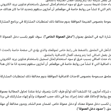
هل بفعل غنيمة كما يتم وصف أفعال الغنيمة بالملحق.
صاء حدث غنيمة بسبب خرق او سوء استخدام (مثل تسجيل باستخدام عناوين بريد الكتروني غير 
م التي لا تنشأ من روابط خاصة في موقعكم. أن أمازون ستقوم بتحديد اذا ما كان هنالك حد
موحة بخصوص الغنيمة الموافقة بدوم مخالفة ذلك لمتطلبات المشاركة في برنامج المشارك
شارة اليه في الملحق بعنوان
(
"دخل العمولة الخاص"
)
.
سوف
تأهل في الملحق, بالضغط على رابط خاص لموقعك والذي يؤدي الى صفحة خاصة بالحدث الا
هل بفعل اضافي كما يتم وصف أفعال الاضافية بالملحق.
صاء حدث اضافي بسبب خرق او سوء استخدام (مثل تسجيل باستخدام عناوين بريد الكتروني غير 
ضافية التي لا تنشأ من روابط خاصة في موقعكم. أن أمازون ستقوم بتحديد اذا ما كان هنا
الملحق مسموحة بخصوص الاحداث الاضافية الموافقة بدوم مخالفة ذلك لمتطلبات المشاركة 
شركاء أمازون. إذا اكتشفنا أنك (و/أو طرف ثالث يتصرف نيابة عنك) تحاول المطالبة بعمول
ج روابط الإحالة)، فقد نتخذ إجراءً، بما في ذلك حجب العمولات و/أو إنهاء مشاركتك في برنا
كسب دخل عمولة معتاد أو دخل عمولة خاص. لضمان عدم الشك, وبدون مخالفة أي مهلة زمن
ق. ("
حدود دخل العمولة
").