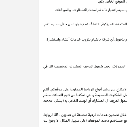
 الموقع الخاص بكم.
يتم اعتبار بأنه تم استلام الاخطارات, والموافقات
تحدة الامريكية, الا اذا قمتم بإخبارنا من خلال معلوماتكم
قم بتخويل أي شركة بالقيام بتزويد خدمات أنشاء واستشارة
 دخل العمولات. يجب شمول تعريف المشارك المخصصة لك في
لامتناع عن عرض أنواع الروابط الممنوعة على موقعكم. أنتم
ل الشكليات الصحيحة والتي تمكننا من تتبع الاحالات منكم
 شمول تعريف ال المشارك أو الوسم الخاص به (بشكل
xxxxx-
بناءً على طلبك، ولكن رهناً بموافقتنا، قد نصدر لك تعريفات شركاء إضافية من نوع "sub-tag" والتي تتيح لك مراقبة وتحسين أداء روابطك الخاصة من خلال تضمين علامات فرعية مختلفة في عناوين URL لروابط
 مع مستخدم محدد لموقعك (على سبيل المثال، لا يجوز لك