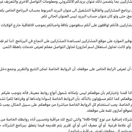
شاركين, بما يتضمن ذلك عنوان بريدكم الالكتروني, ومعلومات التواصل الأخرى والتعريف عن
نامج المشاركين واتفاقية التشغيل الى عنوان البريد المربوط بحساب البرنامج الخاص بكم. س
مج, حتى ولو كان عنوان حساب البريد ليس العنوان الحالي لكم.
ركين, فأنكم توافقون على أنكم ستقومون بكافة واجباتكم بموجب الاتفاقية حارج الولايات الم
بتوفير الموارد على موقع المشاركين لمساعدة المشاركين على النجاح في البرنامج. اننا لم ن
ى ولو كانت تحاول استغلال اسم أمازون) تحاول التواصل معكم لعرض خدمات باهظة الثمن.
انك أن تعرض الرابط الخاص على موقعك. أن الروابط الخاصة تمكن التتبع والتقرير وجمع
 اذا قمنا بإخباركم بأن موقعكم ليس بإمكانه شمول أنواع روابط معينة, فأنه يتوجب عليكم ا
, كما انكم مسؤولون بالتأكد بأن الروابط الخاصة (سوآءا ولدناها او وفرناها لكم) تشم
كم الخاصة. يجب استخدام كل الروابط الخاصة مباشرة من موقعكم. على سبيل المثال, يجب
 لموقع أمازون تضه على موقعك.
 علامة فرعية أو أي معرف آخر، أو أي تقرير يتم تقديمه فيما يتعلق ببرنامج الشركاء،
صولهم إلى موقعك لغرض مراقبة سلوكهم).