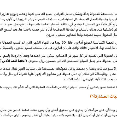
راء المستحقة للعمولة بدقة وبشكل شامل لأغراض التتبع الداخلي لدينا وإعداد وتوزيع تقاري
يعية وعمولة الدخل الخاصة لكل عملية شراء مستحقة للعمولة ويتم تقريبها إلى أقرب وحدة 
أو أقل قليلًا من المعدل الموضح في بطاقة الأسعار الخاصة بك. سوف ندفع دخل عمولة الدخ
 نهاية كل شهر ميلادي تم تحقيقها فيه، وذلك باستخدام الطريقة الموضحة أدناه التي قمت باختيارها. وقد ي
عدل التحويل سيتم تحديده وفقًا لمعايير تشغيل أمازون.
سنقوم بدفع دخل العمولة المعتاد ودخل العمولة الخاص في العملة الأساسية لموقع أمازون خلا
. اذا قمت بهذا الاختيار, فأنك توافق على أن أمازون هي من ستحدد نسب التحويل بالنسبة ال
لدخل العمولة التي تكسبه في كل شهر في الحساب البنكي التي تحددها وبعد أن تزودنا باسم
دخل العمولة حتى يصل المبلغ المستحق لك الى خمسون ريال سعودي. ("
دفعة الحد الأدنى
")
 هدايا. وبالإضافة الى ذلك, أي دخل عمولة غير مدفوع قد يقوم نقلها للدولة في حال وفاتك
 بموجب الاتفاقية تكون هي الدفعة الكاملة.
ا نحتفظ بحق بتعديل أو خصم المبلغ الزائد من الدفعات المقبلة التي قد تدفع لك بموجب هذه
بات المشاركة")
ل ومدقق. على موقعك أن يحتوي على محتوى أصلي وأن يكون متاحًا لعامة الناس من خلال
جوهري أو تحليل أو تحويل لأيّ مواد تقوم بتضمينها. عليك أن تذكر بوضوح عنوان موقعك ع