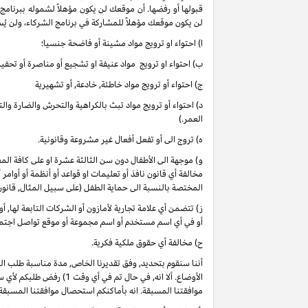
قبولها أو رفضها. أن موقعك لن يكون مؤهلاً لشموله ببرنامج
لن يكون موقعك مؤهلاً للمشاركة في برنامج الشركاء، ولن يُس
ا) احتواء او ترويج مواد مشينة أو فاضحة جنسيا؛
ب) احتواء او ترويج مواد عنيفة او تشجيع أو مناصرة أو تحفيز 
ج) احتواء أو ترويج مواد خاطئة, خادعة, أو تشهيرية
د) احتواء أو ترويج مواد تبث بالكراهية والتحرش والضارة وا
العمر.)
ه) تروج الى أو تفعل أفعال غير مشروعة وقانونية.
و) موجهة الى الأطفال دون سن الثالثة عشرة او على كافة 
مخالفة أي قانون نافذ أو تعليمات او قواعد أو أنظمة أو أوامر
المختصة بالنسبة الى حماية الطفل (على سبيل المثال, قانو
ز) تتضمن أي علامة تجارية لأمازون أو الشركات التابعة لها, 
أو في أي اسم مستخدم أو اسم مجموعة أو موقع تواصل اجتماعي
ح) مخالفة أي حقوق ملكية فكرية.
أننا سنقوم بتحديد, وفق تقديرنا الخاص, مدة مناسبة طلب ا
موافقتنا المسبقة. انه بأماكنكم استحصال موافقتنا المسبقة