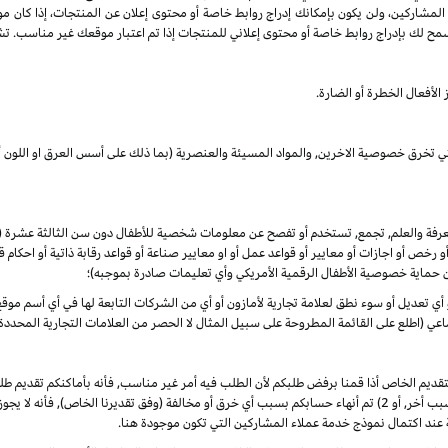
 المشاركين، ولن يكون بإمكانك إدراج روابط خاصة أو محتوى إعلان عن المنتجات، إذا كان م
مح لك بإدراج روابط خاصة أو محتوى إعلاني للمنتجات إذا تم اعتبار موقعك غير مناسب. تشم
الأفعال الخطرة أو الضارة.
لتي تخرق خصوصية الاخرين, والمواد المسيئة والعنصرية (بما ذلك على أسس العرق او اللون أو
المعرفة والعلم, تجمع, تستخدم أو تفصح عن معلومات شخصية للأطفال دون سن الثالثة عشرة
 أو رخص أو اجازات أو معايير أو قواعد عمل أو او معايير صناعة أو قواعد رقابة ذاتية أو احكا
ن حماية خصوصية الأطفال الرقمية الأمريكي وأي تعليمات صادرة بموجبه)؛
أو أي تعديل أو سوء نطق لعلامة تجارية لأمازون أو أي من الشركات التابعة لها في أي أسم م
 (اطلع على القائمة المطروحة على سبيل المثال لا الحصر من العلامات التجارية المحددة)
لتقديم الخاص أذا قمنا برفض طلبكم لأن الطلب فيه أمر غير مناسب, فأنه بأماكنكم تقديم
الأوضاع. ألا انه, في حال تم في أي وقت 1) رفض طلبكم لأي سبب أخر, أو 2) تم أنهاء حسابكم بسبب أي خرق أو مخالفة (وفق
 عند اكتمال نموذج خدمة عملاء المشاركين التي تكون موجودة هنا.