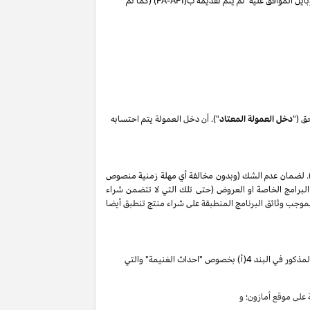
ايل الموافق عليه لم يتم تقديمه ب(
PA-API
) (كما تم
ق ("
دخل العمولة المعتاد
"). أن دخل العمولة يتم احتسابه
. لضمان عدم الشك (وبدون مخالفة أي مهلة زمنية منصوص
البرامج الخاصة او العروض (حتى تلك التي لا تتضمن شراء
ات المذكورة في البند 2 من إقرار دخل العمولة هذا, وأن أي حظر بموجب وثائق البرنامج المنطبقة على شراء منتج تنطبق أيضا
تقوم بكسب دخل العمولة الخاص المذكور في البند 4(أ) بخصوص "احداث الغنيمة" والتي
لى موقع أمازون؛ و