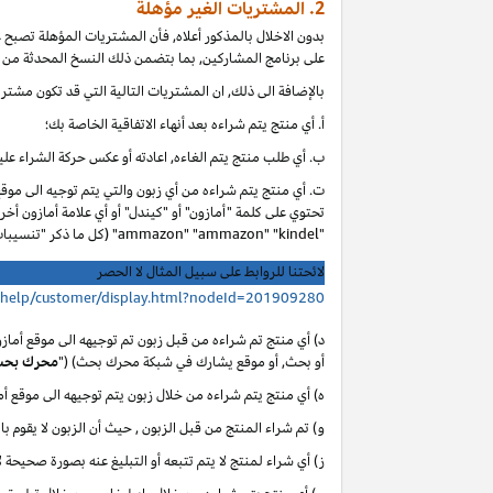
2. المشتريات الغير مؤهلة
بدون الاخلال بالمذكور أعلاه, فأن المشتريات المؤهلة تصبح
على برنامج المشاركين, بما بتضمن ذلك النسخ المحدثة من ا
بالإضافة الى ذلك, ان المشتريات التالية التي قد تكون مشتر
أ. أي
منتج يتم شراءه بعد أنهاء الاتفاقية الخاصة بك؛
ب. أي
طلب منتج يتم الغاءه, اعادته أو عكس حركة الشراء عليه
ت. أي منتج يتم شراءه من أي زبون والتي يتم توجيه الى موق
تحتوي على كلمة "أمازون" أو "كيندل" أو أي علامة أمازون أخر
"ammazon" "ammazon" "kindel" (كل ما ذكر "تنسيبات مدفوعة محظورة").
لائحتنا للروابط على سبيل المثال لا الحصر
/help/customer/display.html?nodeId=201909280
د) أي منتج تم شراءه من قبل زبون تم توجيهه الى موقع أماز
أو بحث, أو موقع يشارك في شبكة محرك بحث) ("
محرك بح
ه) أي منتج يتم شراءه من خلال زبون يتم توجيهه الى موقع 
و) تم شراء المنتج من قبل الزبون , حيث أن الزبون لا يقوم با
ز) أي شراء لمنتج لا يتم تتبعه أو التبليغ عنه بصورة صحيحة