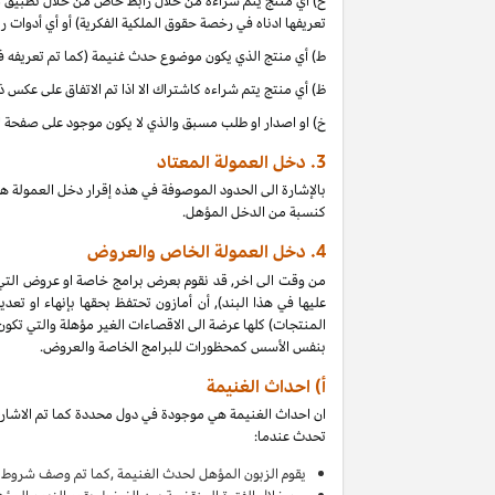
ح) أي منتج يتم شراءه من خلال رابط خاص من خلال تطبيق موب
تعريفها ادناه في رخصة حقوق الملكية الفكرية) أو أي أدوات 
ط) أي منتج الذي يكون موضوع حدث غنيمة (كما تم تعريفه في البند 4(أ) من إقرار دخل العمولة هذا, بالتزامن مع دخل 
ظ) أي منتج يتم شراءه كاشتراك الا اذا تم الاتفاق على عكس 
خ) او اصدار او طلب مسبق والذي لا يكون موجود على صفحة ا
3.
دخل العمولة المعتاد
بالإشارة الى الحدود الموصوفة في هذه إقرار دخل العمولة ه
كنسبة من الدخل المؤهل.
4.
دخل العمولة الخاص والعروض
من وقت الى اخر, قد نقوم بعرض برامج خاصة او عروض التي
عليها في هذا البند), أن أمازون تحتفظ بحقها بإنهاء او 
بنفس الأسس كمحظورات للبرامج الخاصة والعروض.
أ) احداث الغنيمة
ان احداث الغنيمة هي موجودة في دول محددة كما تم الاشارة
تحدث عندما:
يقوم
الزبون المؤهل لحدث الغنيمة ,كما تم وصف شروط ا