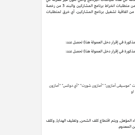
سياسات البرنامج هذه تحمل التعاريف والمعاني الموجودة في اتفاقية تشغيل برنامج المشاركين. ان حقوق وواجبات الأطراف بموجب البنود 3 و 6 من متطلبات انخراط برنامج المشاركين والبند 3 من رخصة
كرية لبرنامج المشاركين لا تنتهي ولا تنطفئ بانتهاء اتفاقية تشغيل برنامج المشاركين. لتفادي الشك وبدون الحد من غرض المادة 6 (ا) من اتفاقية تشغيل برنامج المشاركين، أي خرق لمتطلبات
تحت "موسيقى أمازون" "أمازون شورت" "أي دوكس" "أمازون
 او
 المؤهل, ويتم اقتطاع كلف الشحن, وتغليف الهدايا, وكلف
ن المعدوم.