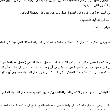
ايل والذي لم يتم الموافقة عليه كتطبيق موبايل او حيث أن الرابط الخاص في تطبيق الموب
ربط أخرى التي سنوفرها لك.
العمولة الخاص.
ذلك في اتفاقية التشغيل.
دراج المنتجات.
ذا ووفق اتفاقية التشغيل, فأننا سنقوم بالدفع لكم دخل العمولة المعتاد الموصوف في الملح
 قد توفر لبعض او كل المشاركين الفرصة لكسب دخل عمولة إضافي ("
دخل عمولة خاص
")
تعديل كل او جزء من أي برنامج خاص او عرض في أي وقت. اذا ما لم ينص على ذلك, فأن كل 
المنتجات) كلها عرضة الى الاقصاءات الغير مؤهلة والتي تكون مشابهة الى تلك الاقصاء
 اليه في الملحق بعنوان
(
"دخل العمولة الخاص"
)
.
سوق
لتأهل في الملحق, بالضغط على رابط خاص لموقعك والذي يؤدي الى صفحة خاصة بالغنيمة ع