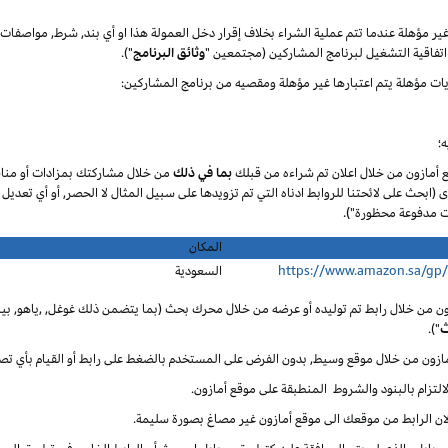
 غير مؤهلة عندما تتم عملية الشراء بخلاف إقرار دخل العمولة هذا او أي بند, شرط, مواصف
تفاقية التشغيل لبرنامج المشاركين (مجتمعين "
وثائق البرنامج
").
يات مؤهلة يتم اعتبارها غير مؤهلة ومقصيه من برنامج المشاركين:
؛
ع أمازون من خلال اعلان تم شراءه من قبلك
بما في ذلك
من خلال مشاركتك بمزادات أو مناق
ى (ابحث على لائحتنا للروابط ادناه التي تم تزويدها على سبيل المثال لا الحصر, أو أي تعديل
المكان
https://www.amazon.sa/gp
السعودية
ون من خلال رابط تم توليده أو عرضه من خلال محرك بحث (بما يتضمن ذلك غوغل, ,ياهو, بينغ
ث
").
أمازون من خلال موقع وسيط, بدون الفرض على المستخدم بالضغط على رابط أو القيام بأي تص
لالتزام بالبنود والشروط المنطبقة على موقع أمازون.
 لان الرابط من موقعك الى موقع أمازون غير مصاغ بصورة سليمة.