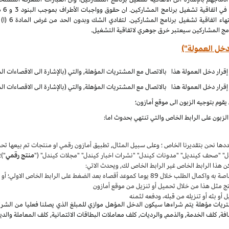
الملكية الف
نامج المشاركين سيعتبر خرق جوهري لاتفاقية التشغيل.
دخل العمولة")
قوم بتوجيه الزبون الى موقع أمازون؛
زبون على الرابط الخاص والتي تنتهي بحدوث اما:
حددها نحن بتقديرنا الخاص ؛ وعلى سبيل المثال, تطبيق أمازون رقمي او منتجات تم بيعها 
دل" "صحف كينديل" "مدونات كيندل" "نشرات اخبار كيندل" "مجلات كيندل" ("
منتج رقمي
")؛
ن هذا الرابط الخاص غير الرابط الخاص لك, ويحدث الاتي:
واكمال الطلب خلال 89 يوما كموعد أقصاه بعد الضغط على الرابط الخاص الاولي؛ أو
ج مثل هذا من خلال تحميل أو تنزيل من موقع أمازون
أو بثه أو تنزيله من قبله، ودفعه لثمنه
يات مؤهلة يتم شراءها سيكون الدخل المؤهل موازي للمبلغ الذي يصلنا فعليا من الشراء
, كلف الخدمة, والذمم, والرديات, كلف معاملات البطاقات الائتمانية, كلف المعاملة والدي