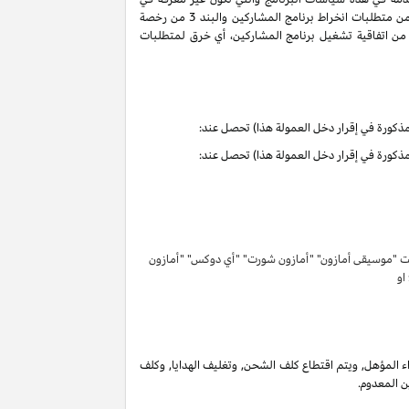
سياسات البرنامج هذه تحمل التعاريف والمعاني الموجودة في اتفاقية تشغيل برنامج المشاركين. ان حقوق وواجبات الأطراف بموجب البنود 3 و 6 من متطلبات انخراط برنامج المشاركين والبند 3 من رخصة
كرية لبرنامج المشاركين لا تنتهي ولا تنطفئ بانتهاء اتفاقية تشغيل برنامج المشاركين. لتفادي الشك وبدون الحد من غرض المادة 6 (ا) من اتفاقية تشغيل برنامج المشاركين، أي خرق لمتطلبات
تحت "موسيقى أمازون" "أمازون شورت" "أي دوكس" "أمازون
 او
 المؤهل, ويتم اقتطاع كلف الشحن, وتغليف الهدايا, وكلف
ن المعدوم.