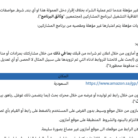
 غير مؤهلة عندما تتم عملية الشراء بخلاف إقرار دخل العمولة هذا او أي بند, شرط, مواصف
تفاقية التشغيل لبرنامج المشاركين (مجتمعين "
وثائق البرنامج
").
يات مؤهلة يتم اعتبارها غير مؤهلة ومقصيه من برنامج المشاركين:
؛
ع أمازون من خلال اعلان تم شراءه من قبلك
بما في ذلك
من خلال مشاركتك بمزادات أو مناق
ى (ابحث على لائحتنا للروابط ادناه التي تم تزويدها على سبيل المثال لا الحصر, أو أي تعديل
المكان
https://www.amazon.sa/gp
السعودية
ون من خلال رابط تم توليده أو عرضه من خلال محرك بحث (بما يتضمن ذلك غوغل, ,ياهو, بينغ
ث
").
أمازون من خلال موقع وسيط, بدون الفرض على المستخدم بالضغط على رابط أو القيام بأي تص
لالتزام بالبنود والشروط المنطبقة على موقع أمازون.
 لان الرابط من موقعك الى موقع أمازون غير مصاغ بصورة سليمة.