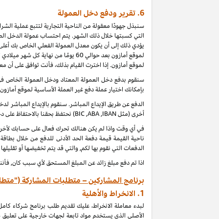
6.
تقرير ودفع دخل العمولة
سنبذل جهودًا معقولة من الناحية التجارية لتتبع عملية الش
التي كسبتها خلال ذلك الشهر. يتم احتساب عمولة الدخل الطب
يؤدي ذلك إلى أن يكون معدل العمولة الفعلي الخاص بك أعلى 
لموقع أمازون بعد حوالي 60 يومًا من
لموقع أمازون. إذا اخترت القيام بذلك، فأنت توافق على أن م
بإمكانك اختيار عملة دفع غير العملة الأساسية لموقع أمازون
الدفع عن طريق الإيداع المباشر. سنقوم بالإيداع المباشر 
أخرى (مثل
IBAN
,
ABA
,
BIC
) نحتفظ بحقنا بالاحتفاظ على 
ناحية القيمة قيمة دفعة الحد الأدنى للدفع من خلال بطاقة
الدفعات التي نقوم بها لكم, والتي قد يتم تخفيضها أو تقليلها
اذا تم دفع مبلغ زائد عن المبلغ المستحق لأي سبب كان, فأنن
برنامج المشاركين – متطلبات المشاركة ("متطل
1.
الانخراط والأهلية
لبدء معاملة الانخراط، عليك تقديم طلب برنامج شركاء كام
الأصلي الذي يستخدم مواد تابعة لجهات خارجية على تعليق 