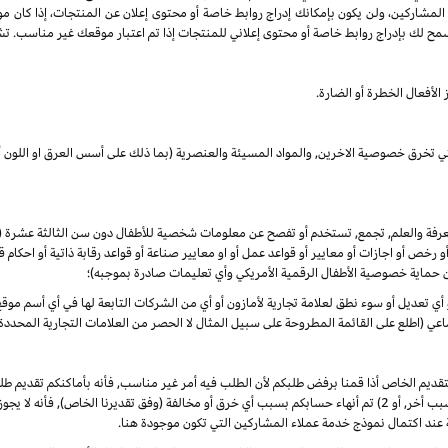
 المشاركين، ولن يكون بإمكانك إدراج روابط خاصة أو محتوى إعلان عن المنتجات، إذا كان م
مح لك بإدراج روابط خاصة أو محتوى إعلاني للمنتجات إذا تم اعتبار موقعك غير مناسب. تشم
الأفعال الخطرة أو الضارة.
لتي تخرق خصوصية الاخرين, والمواد المسيئة والعنصرية (بما ذلك على أسس العرق او اللون أو
المعرفة والعلم, تجمع, تستخدم أو تفصح عن معلومات شخصية للأطفال دون سن الثالثة عشرة
 أو رخص أو اجازات أو معايير أو قواعد عمل أو او معايير صناعة أو قواعد رقابة ذاتية أو احكا
ن حماية خصوصية الأطفال الرقمية الأمريكي وأي تعليمات صادرة بموجبه)؛
أو أي تعديل أو سوء نطق لعلامة تجارية لأمازون أو أي من الشركات التابعة لها في أي أسم م
 (اطلع على القائمة المطروحة على سبيل المثال لا الحصر من العلامات التجارية المحددة)
لتقديم الخاص أذا قمنا برفض طلبكم لأن الطلب فيه أمر غير مناسب, فأنه بأماكنكم تقديم
الأوضاع. ألا انه, في حال تم في أي وقت 1) رفض طلبكم لأي سبب أخر, أو 2) تم أنهاء حسابكم بسبب أي خرق أو مخالفة (وفق
 عند اكتمال نموذج خدمة عملاء المشاركين التي تكون موجودة هنا.