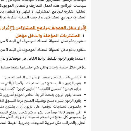
المشاركة ببرنامج المشاركين او لرخصة الملكية الفكرية لبر
إقرار دخل العمولة لبرنامج المشاركين ("إقرار 
المشتريات المؤهلة والدخل مؤهل
سنقوم بدفع دخل العمولة المعتاد الموصوف في البند 3 من إقرار دخل العمولة هذا بالاتصال مع المشتريات المؤهلة, والتي (بالإشارة الى الاقصاءات المذكورة في إقرار دخل العمولة هذا) تحصل عند:
سنقوم بدفع دخل العمولة المعتاد الموصوف في البند 3 من إقرار دخل العمولة هذا بالاتصال مع المشتريات المؤهلة, والتي (بالإشارة الى الاقصاءات المذكورة في إقرار دخل العمولة هذا) تحصل عند:
ا) عندما يقوم الزبون بضغط الرابط الخاص في موقعكم والذي ي
ب) في خلال جلسة واحدة, والتي يتم احتسابها عندما يضغط ال
تنقضي 24 ساعة من ضغط الزبون على الرابط الخاص؛
يقوم الزبون بطلب منتج غير المنتجات الرقمية (والتي ن
برايم فيديو" "تحميل الألعاب" "أمازون كوين" "كتب كين
عندما يقوم الزبون بضغط الرابط الخاص لموقع أمازون, لك
يقوم الزبون بشراء منتج ويضيف المنتج
عربة التسوق
الخاصة به 
بخصوص المنتجات الرقمية, على الزبون أن ان يشتري منت
في غضون
180
يوماً من الشراء، يتم شحن المنتج للعميل 
ج) بخصوص كل منتج تم شحنه, تحميله أو تنزيله, فلكل مشتر
النقل, والضرائب مثل ضريبة المبيعات وضريبة القيمة المضافة