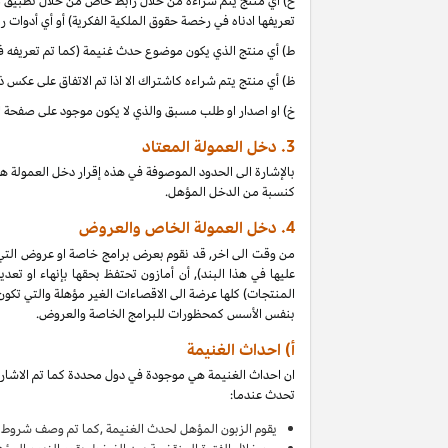
ح) أي منتج يتم شراءه من خلال رابط خاص من خلال تطبيق موب
تعريفها ادناه في رخصة حقوق الملكية الفكرية) أو أي أدوات 
ط) أي منتج الذي يكون موضوع حدث غنيمة (كما تم تعريفه في البند 4(أ) من إقرار دخل العمولة هذا, بالتزامن مع دخل 
ظ) أي منتج يتم شراءه كاشتراك الا اذا تم الاتفاق على عكس 
خ) او اصدار او طلب مسبق والذي لا يكون موجود على صفحة ا
3.
دخل العمولة المعتاد
بالإشارة الى الحدود الموصوفة في هذه إقرار دخل العمولة ه
كنسبة من الدخل المؤهل.
4.
دخل العمولة الخاص والعروض
من وقت الى اخر, قد نقوم بعرض برامج خاصة او عروض التي
عليها في هذا البند), أن أمازون تحتفظ بحقها بإنهاء او 
بنفس الأسس كمحظورات للبرامج الخاصة والعروض.
أ) احداث الغنيمة
ان احداث الغنيمة هي موجودة في دول محددة كما تم الاشارة
تحدث عندما:
يقوم
الزبون المؤهل لحدث الغنيمة ,كما تم وصف شروط ا