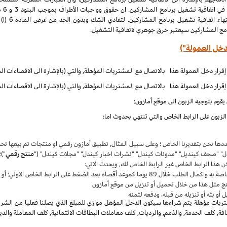
الملكية الف
نامج المشاركين سيعتبر خرق جوهري لاتفاقية التشغيل.
دخل العمولة")
قوم بتوجيه الزبون الى موقع أمازون؛
زبون على الرابط الخاص والتي تنتهي بحدوث اما:
حددها نحن بتقديرنا الخاص ؛ وعلى سبيل المثال, تطبيق أمازون رقمي او منتجات تم بيعها 
دل" "صحف كينديل" "مدونات كيندل" "نشرات اخبار كيندل" "مجلات كيندل" ("
منتج رقمي
")؛
ن هذا الرابط الخاص غير الرابط الخاص لك, ويحدث الاتي:
واكمال الطلب خلال 89 يوما كموعد أقصاه بعد الضغط على الرابط الخاص الاولي؛ أو
ج مثل هذا من خلال تحميل أو تنزيل من موقع أمازون
أو بثه أو تنزيله من قبله، ودفعه لثمنه
يات مؤهلة يتم شراءها سيكون الدخل المؤهل موازي للمبلغ الذي يصلنا فعليا من الشراء
, كلف الخدمة, والذمم, والرديات, كلف معاملات البطاقات الائتمانية, كلف المعاملة والدي