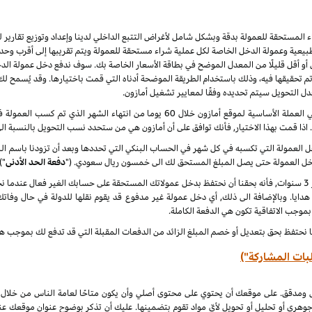
راء المستحقة للعمولة بدقة وبشكل شامل لأغراض التتبع الداخلي لدينا وإعداد وتوزيع تقاري
يعية وعمولة الدخل الخاصة لكل عملية شراء مستحقة للعمولة ويتم تقريبها إلى أقرب وحدة 
أو أقل قليلًا من المعدل الموضح في بطاقة الأسعار الخاصة بك. سوف ندفع دخل عمولة الدخ
 نهاية كل شهر ميلادي تم تحقيقها فيه، وذلك باستخدام الطريقة الموضحة أدناه التي قمت باختيارها. وقد ي
عدل التحويل سيتم تحديده وفقًا لمعايير تشغيل أمازون.
سنقوم بدفع دخل العمولة المعتاد ودخل العمولة الخاص في العملة الأساسية لموقع أمازون خلا
. اذا قمت بهذا الاختيار, فأنك توافق على أن أمازون هي من ستحدد نسب التحويل بالنسبة ال
لدخل العمولة التي تكسبه في كل شهر في الحساب البنكي التي تحددها وبعد أن تزودنا باسم
دخل العمولة حتى يصل المبلغ المستحق لك الى خمسون ريال سعودي. ("
دفعة الحد الأدنى
")
 هدايا. وبالإضافة الى ذلك, أي دخل عمولة غير مدفوع قد يقوم نقلها للدولة في حال وفاتك
 بموجب الاتفاقية تكون هي الدفعة الكاملة.
ا نحتفظ بحق بتعديل أو خصم المبلغ الزائد من الدفعات المقبلة التي قد تدفع لك بموجب هذه
بات المشاركة")
ل ومدقق. على موقعك أن يحتوي على محتوى أصلي وأن يكون متاحًا لعامة الناس من خلال
جوهري أو تحليل أو تحويل لأيّ مواد تقوم بتضمينها. عليك أن تذكر بوضوح عنوان موقعك ع