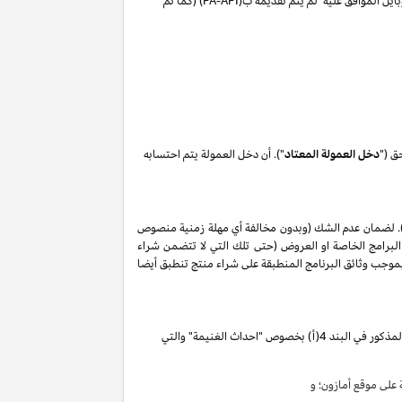
ايل الموافق عليه لم يتم تقديمه ب(
PA-API
) (كما تم
ق ("
دخل العمولة المعتاد
"). أن دخل العمولة يتم احتسابه
. لضمان عدم الشك (وبدون مخالفة أي مهلة زمنية منصوص
البرامج الخاصة او العروض (حتى تلك التي لا تتضمن شراء
ات المذكورة في البند 2 من إقرار دخل العمولة هذا, وأن أي حظر بموجب وثائق البرنامج المنطبقة على شراء منتج تنطبق أيضا
تقوم بكسب دخل العمولة الخاص المذكور في البند 4(أ) بخصوص "احداث الغنيمة" والتي
لى موقع أمازون؛ و