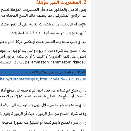
2. المشتريات الغير مؤهلة
بدون الاخلال بالمذكور أعلاه, فأن المشتريات المؤهلة تصبح
على برنامج المشاركين, بما بتضمن ذلك النسخ المحدثة من ا
بالإضافة الى ذلك, ان المشتريات التالية التي قد تكون مشتر
أ. أي
منتج يتم شراءه بعد أنهاء الاتفاقية الخاصة بك؛
ب. أي
طلب منتج يتم الغاءه, اعادته أو عكس حركة الشراء عليه
ت. أي منتج يتم شراءه من أي زبون والتي يتم توجيه الى موق
تحتوي على كلمة "أمازون" أو "كيندل" أو أي علامة أمازون أخر
"ammazon" "ammazon" "kindel" (كل ما ذكر "تنسيبات مدفوعة محظورة").
لائحتنا للروابط على سبيل المثال لا الحصر
/help/customer/display.html?nodeId=201909280
د) أي منتج تم شراءه من قبل زبون تم توجيهه الى موقع أماز
أو بحث, أو موقع يشارك في شبكة محرك بحث) ("
محرك بح
ه) أي منتج يتم شراءه من خلال زبون يتم توجيهه الى موقع 
و) تم شراء المنتج من قبل الزبون , حيث أن الزبون لا يقوم با
ز) أي شراء لمنتج لا يتم تتبعه أو التبليغ عنه بصورة صحيحة