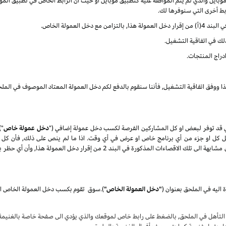
ايل والذي لم يتم الموافقة عليه كتطبيق موبايل او حيث أن الرابط الخاص في تطبيق الموب
ربط أخرى التي سنوفرها لك.
العمولة الخاص.
ذلك في اتفاقية التشغيل.
دراج المنتجات.
ذا ووفق اتفاقية التشغيل, فأننا سنقوم بالدفع لكم دخل العمولة المعتاد الموصوف في الملح
 قد توفر لبعض او كل المشاركين الفرصة لكسب دخل عمولة إضافي ("
دخل عمولة خاص
")
تعديل كل او جزء من أي برنامج خاص او عرض في أي وقت. اذا ما لم ينص على ذلك, فأن كل 
المنتجات) كلها عرضة الى الاقصاءات الغير مؤهلة والتي تكون مشابهة الى تلك الاقصاء
 اليه في الملحق بعنوان
(
"دخل العمولة الخاص"
)
.
سوق
لتأهل في الملحق, بالضغط على رابط خاص لموقعك والذي يؤدي الى صفحة خاصة بالغنيمة ع