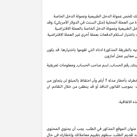
ر لك تلخص عمولة الدخل الطبيعية وعمولة الدخل الخاصة
من العملة المحلية (مثل السنت في الدولار الأمريكي)، وقد
ل الطبيعية وعمولة الدخل الخاصة بالعملة الافتراضية
ُسمح لك باختيار استلام الدفعات بعملة أخرى غير العملة الافتراضية
ل 60 يوما من انتهاء الشهر الذي تم كسب العمولة فيه بالطريقة المذكورة ادناه التي تقوموا باختيارها. قد يكون
ى معايير عمل أمازون.
 البنك, رقم الحساب, اسم صاحب الحساب, ومعلومات تعريفية
في أي وقت واذا لم يكن هنالك تحرك فعال على حسابك لأخر 3 سنوات, فأنه بحقنا أن نحتفظ بدخل عمولاتك المستحقة على حسابك الغير فعال عندما نخطرك بأخطار مدته 7 أيام, وأن احتفاظ بالمبلغ لن يتجاوز من
 بموجب القانون النافذ أو قد ينطفئ من خلال التقادم. ان
 الاتفاقية.
 عنوان الموقع المذكور في الطلب. يجب أن يحتوي المحتوى
ند تقديم الطلب. سنقوم بتقييم معاملاتك وإخطارك في حال