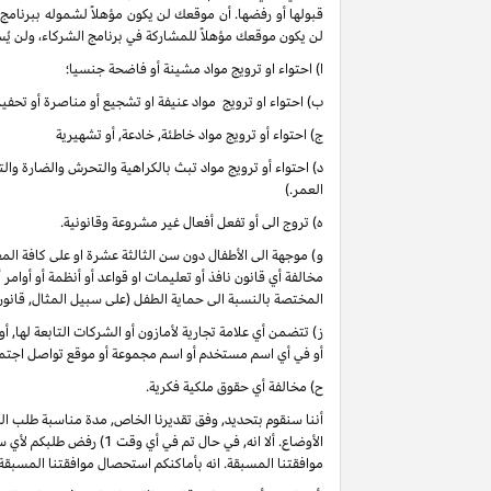
قبولها أو رفضها. أن موقعك لن يكون مؤهلاً لشموله ببرنامج
لن يكون موقعك مؤهلاً للمشاركة في برنامج الشركاء، ولن يُس
ا) احتواء او ترويج مواد مشينة أو فاضحة جنسيا؛
ب) احتواء او ترويج مواد عنيفة او تشجيع أو مناصرة أو تحفيز 
ج) احتواء أو ترويج مواد خاطئة, خادعة, أو تشهيرية
د) احتواء أو ترويج مواد تبث بالكراهية والتحرش والضارة وا
العمر.)
ه) تروج الى أو تفعل أفعال غير مشروعة وقانونية.
و) موجهة الى الأطفال دون سن الثالثة عشرة او على كافة 
مخالفة أي قانون نافذ أو تعليمات او قواعد أو أنظمة أو أوامر
المختصة بالنسبة الى حماية الطفل (على سبيل المثال, قانو
ز) تتضمن أي علامة تجارية لأمازون أو الشركات التابعة لها, 
أو في أي اسم مستخدم أو اسم مجموعة أو موقع تواصل اجتماعي
ح) مخالفة أي حقوق ملكية فكرية.
أننا سنقوم بتحديد, وفق تقديرنا الخاص, مدة مناسبة طلب ا
موافقتنا المسبقة. انه بأماكنكم استحصال موافقتنا المسبقة