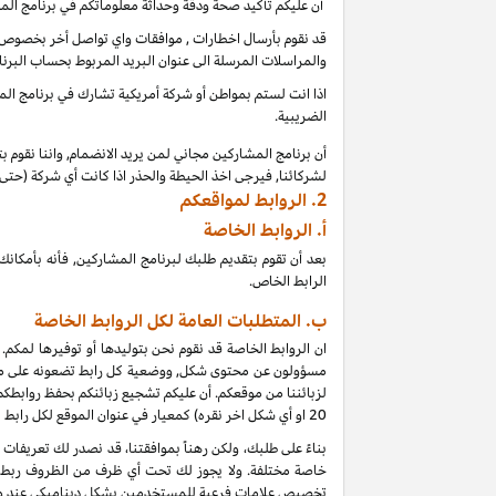
أن عليكم تأكيد صحة ودقة وحداثة معلوماتكم في برنامج الم
قد نقوم بأرسال اخطارات , موافقات واي تواصل أخر بخصوص بر
والمراسلات المرسلة الى عنوان البريد المربوط بحساب البرنا
اذا انت لستم بمواطن أو شركة أمريكية تشارك في برنامج المشا
الضريبية.
أن برنامج المشاركين مجاني لمن يريد الانضمام, واننا نقوم 
لشركائنا, فيرجى اخذ الحيطة والحذر اذا كانت أي شركة (حت
2.
الروابط لمواقعكم
أ.
الروابط الخاصة
بعد أن تقوم بتقديم طلبك لبرنامج المشاركين, فأنه بأمك
الرابط الخاص.
ب. المتطلبات العامة لكل الروابط الخاصة
ان الروابط الخاصة قد نقوم نحن بتوليدها أو توفيرها لمكم.
مسؤولون عن محتوى شكل, ووضعية كل رابط تضعونه على موقعكم
لزبائننا من موقعكم. أن عليكم تشجيع زبائنكم بحفظ روابط
20
او أي شكل اخر نقره) كمعيار في عنوان الموقع لكل رابط
خاصة مختلفة. ولا يجوز لك تحت أي ظرف من الظروف ربط أي
تخصيص علامات فرعية للمستخدمين بشكل ديناميكي عند و