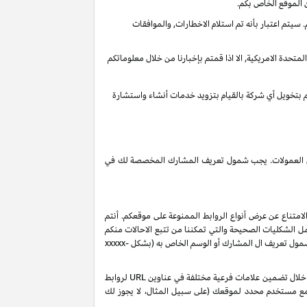
 الموقع الخاص بكم.
يتم اعتبار بأنه تم استلام الاخطارات, والموافقات
تحدة الامريكية, الا اذا قمتم بإخبارنا من خلال معلوماتكم
قم بتخويل أي شركة بالقيام بتزويد خدمات أنشاء واستشارة
 دخل العمولات. يجب شمول تعريف المشارك المخصصة لك في
لامتناع عن عرض أنواع الروابط الممنوعة على موقعكم. أنتم
ل الشكليات الصحيحة والتي تمكننا من تتبع الاحالات منكم
 شمول تعريف ال المشارك أو الوسم الخاص به (بشكل
xxxxx-
بناءً على طلبك، ولكن رهناً بموافقتنا، قد نصدر لك تعريفات شركاء إضافية من نوع "sub-tag" والتي تتيح لك مراقبة وتحسين أداء روابطك الخاصة من خلال تضمين علامات فرعية مختلفة في عناوين URL لروابط
 مع مستخدم محدد لموقعك (على سبيل المثال، لا يجوز لك