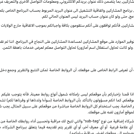
شاركين, بما يتضمن ذلك عنوان بريدكم الالكتروني, ومعلومات التواصل الأخرى والتعريف عن
نامج المشاركين واتفاقية التشغيل الى عنوان البريد المربوط بحساب البرنامج الخاص بكم. س
مج, حتى ولو كان عنوان حساب البريد ليس العنوان الحالي لكم.
ركين, فأنكم توافقون على أنكم ستقومون بكافة واجباتكم بموجب الاتفاقية حارج الولايات الم
بتوفير الموارد على موقع المشاركين لمساعدة المشاركين على النجاح في البرنامج. اننا لم ن
ى ولو كانت تحاول استغلال اسم أمازون) تحاول التواصل معكم لعرض خدمات باهظة الثمن.
انك أن تعرض الرابط الخاص على موقعك. أن الروابط الخاصة تمكن التتبع والتقرير وجمع
 اذا قمنا بإخباركم بأن موقعكم ليس بإمكانه شمول أنواع روابط معينة, فأنه يتوجب عليكم ا
, كما انكم مسؤولون بالتأكد بأن الروابط الخاصة (سوآءا ولدناها او وفرناها لكم) تشم
كم الخاصة. يجب استخدام كل الروابط الخاصة مباشرة من موقعكم. على سبيل المثال, يجب
 لموقع أمازون تضه على موقعك.
 علامة فرعية أو أي معرف آخر، أو أي تقرير يتم تقديمه فيما يتعلق ببرنامج الشركاء،
صولهم إلى موقعك لغرض مراقبة سلوكهم).