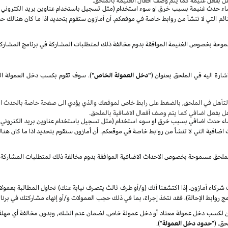
هل بفعل غنيمة كما يتم وصف أفعال الغنيمة بالملحق.
صاء حدث غنيمة بسبب خرق او سوء استخدام (مثل تسجيل باستخدام عناوين بريد الكتروني غير 
م التي لا تنشأ من روابط خاصة في موقعكم. أن أمازون ستقوم بتحديد اذا ما كان هنالك حد
موحة بخصوص الغنيمة الموافقة بدوم مخالفة ذلك لمتطلبات المشاركة في برنامج المشارك
شارة اليه في الملحق بعنوان
(
"دخل العمولة الخاص"
)
.
سوف
تأهل في الملحق, بالضغط على رابط خاص لموقعك والذي يؤدي الى صفحة خاصة بالحدث الا
هل بفعل اضافي كما يتم وصف أفعال الاضافية بالملحق.
صاء حدث اضافي بسبب خرق او سوء استخدام (مثل تسجيل باستخدام عناوين بريد الكتروني غير 
ضافية التي لا تنشأ من روابط خاصة في موقعكم. أن أمازون ستقوم بتحديد اذا ما كان هنا
الملحق مسموحة بخصوص الاحداث الاضافية الموافقة بدوم مخالفة ذلك لمتطلبات المشاركة 
شركاء أمازون. إذا اكتشفنا أنك (و/أو طرف ثالث يتصرف نيابة عنك) تحاول المطالبة بعمول
ج روابط الإحالة)، فقد نتخذ إجراءً، بما في ذلك حجب العمولات و/أو إنهاء مشاركتك في برنا
كسب دخل عمولة معتاد أو دخل عمولة خاص. لضمان عدم الشك, وبدون مخالفة أي مهلة زمن
ق. ("
حدود دخل العمولة
").