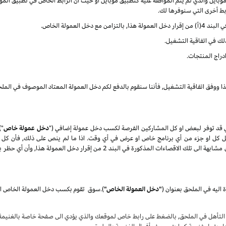
ايل والذي لم يتم الموافقة عليه كتطبيق موبايل او حيث أن الرابط الخاص في تطبيق الموب
ربط أخرى التي سنوفرها لك.
العمولة الخاص.
ذلك في اتفاقية التشغيل.
دراج المنتجات.
ذا ووفق اتفاقية التشغيل, فأننا سنقوم بالدفع لكم دخل العمولة المعتاد الموصوف في الملح
 قد توفر لبعض او كل المشاركين الفرصة لكسب دخل عمولة إضافي ("
دخل عمولة خاص
")
تعديل كل او جزء من أي برنامج خاص او عرض في أي وقت. اذا ما لم ينص على ذلك, فأن كل 
المنتجات) كلها عرضة الى الاقصاءات الغير مؤهلة والتي تكون مشابهة الى تلك الاقصاء
 اليه في الملحق بعنوان
(
"دخل العمولة الخاص"
)
.
سوق
لتأهل في الملحق, بالضغط على رابط خاص لموقعك والذي يؤدي الى صفحة خاصة بالغنيمة ع