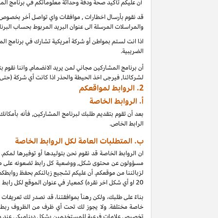
أن عليكم تأكيد صحة ودقة وحداثة معلوماتكم في برنامج الم
قد نقوم بأرسال اخطارات , موافقات واي تواصل أخر بخصوص بر
والمراسلات المرسلة الى عنوان البريد المربوط بحساب البرنا
اذا انت لستم بمواطن أو شركة أمريكية تشارك في برنامج المشا
الضريبية.
أن برنامج المشاركين مجاني لمن يريد الانضمام, واننا نقوم 
لشركائنا, فيرجى اخذ الحيطة والحذر اذا كانت أي شركة (حت
2.
الروابط لمواقعكم
أ.
الروابط الخاصة
بعد أن تقوم بتقديم طلبك لبرنامج المشاركين, فأنه بأمك
الرابط الخاص.
ب. المتطلبات العامة لكل الروابط الخاصة
ان الروابط الخاصة قد نقوم نحن بتوليدها أو توفيرها لمكم.
مسؤولون عن محتوى شكل, ووضعية كل رابط تضعونه على موقعكم
لزبائننا من موقعكم. أن عليكم تشجيع زبائنكم بحفظ روابط
20
او أي شكل اخر نقره) كمعيار في عنوان الموقع لكل رابط
خاصة مختلفة. ولا يجوز لك تحت أي ظرف من الظروف ربط أي
تخصيص علامات فرعية للمستخدمين بشكل ديناميكي عند و