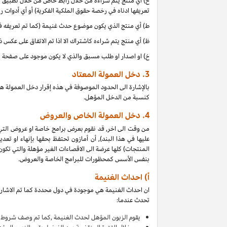
ح) أي منتج يتم شراءه من خلال رابط خاص من خلال تطبيق موب
تعريفها ادناه في رخصة حقوق الملكية الفكرية) أو أي أدوات 
ط) أي منتج الذي يكون موضوع حدث غنيمة (كما تم تعريفه في البند 4(أ) من إقرار دخل العمولة هذا, بالتزامن مع دخل 
ظ) أي منتج يتم شراءه كاشتراك الا اذا تم الاتفاق على عكس 
خ) او اصدار او طلب مسبق والذي لا يكون موجود على صفحة ا
3.
دخل العمولة المعتاد
بالإشارة الى الحدود الموصوفة في هذه إقرار دخل العمولة ه
كنسبة من الدخل المؤهل.
4.
دخل العمولة الخاص والعروض
من وقت الى اخر, قد نقوم بعرض برامج خاصة او عروض التي
عليها في هذا البند), أن أمازون تحتفظ بحقها بإنهاء او 
بنفس الأسس كمحظورات للبرامج الخاصة والعروض.
أ) احداث الغنيمة
ان احداث الغنيمة هي موجودة في دول محددة كما تم الاشارة
تحدث عندما:
يقوم
الزبون المؤهل لحدث الغنيمة ,كما تم وصف شروط ا