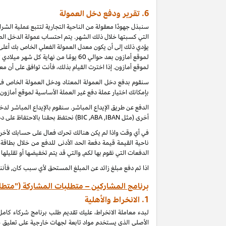
6.
تقرير ودفع دخل العمولة
سنبذل جهودًا معقولة من الناحية التجارية لتتبع عملية الش
التي كسبتها خلال ذلك الشهر. يتم احتساب عمولة الدخل الطب
يؤدي ذلك إلى أن يكون معدل العمولة الفعلي الخاص بك أعلى 
لموقع أمازون بعد حوالي 60 يومًا من
لموقع أمازون. إذا اخترت القيام بذلك، فأنت توافق على أن م
بإمكانك اختيار عملة دفع غير العملة الأساسية لموقع أمازون
الدفع عن طريق الإيداع المباشر. سنقوم بالإيداع المباشر 
أخرى (مثل
IBAN
,
ABA
,
BIC
) نحتفظ بحقنا بالاحتفاظ على 
ناحية القيمة قيمة دفعة الحد الأدنى للدفع من خلال بطاقة
الدفعات التي نقوم بها لكم, والتي قد يتم تخفيضها أو تقليلها
اذا تم دفع مبلغ زائد عن المبلغ المستحق لأي سبب كان, فأنن
برنامج المشاركين – متطلبات المشاركة ("متطل
1.
الانخراط والأهلية
لبدء معاملة الانخراط، عليك تقديم طلب برنامج شركاء كام
الأصلي الذي يستخدم مواد تابعة لجهات خارجية على تعليق 