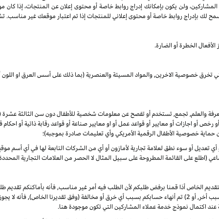
 المشاركين، ولن يكون بإمكانك إدراج روابط خاصة أو محتوى إعلان عن المنتجات، إذا كان م
مح لك بإدراج روابط خاصة أو محتوى إعلاني للمنتجات إذا تم اعتبار موقعك غير مناسب. تشم
الأفعال الخطرة أو الضارة.
لتي تخرق خصوصية الاخرين, والمواد المسيئة والعنصرية (بما ذلك على أسس العرق او اللون أو
المعرفة والعلم, تجمع, تستخدم أو تفصح عن معلومات شخصية للأطفال دون سن الثالثة عشرة
 أو رخص أو اجازات أو معايير أو قواعد عمل أو او معايير صناعة أو قواعد رقابة ذاتية أو احكا
ن حماية خصوصية الأطفال الرقمية الأمريكي وأي تعليمات صادرة بموجبه)؛
أو أي تعديل أو سوء نطق لعلامة تجارية لأمازون أو أي من الشركات التابعة لها في أي أسم م
 (اطلع على القائمة المطروحة على سبيل المثال لا الحصر من العلامات التجارية المحددة)
لتقديم الخاص أذا قمنا برفض طلبكم لأن الطلب فيه أمر غير مناسب, فأنه بأماكنكم تقديم
الأوضاع. ألا انه, في حال تم في أي وقت 1) رفض طلبكم لأي سبب أخر, أو 2) تم أنهاء حسابكم بسبب أي خرق أو مخالفة (وفق
 عند اكتمال نموذج خدمة عملاء المشاركين التي تكون موجودة هنا.