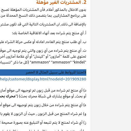
2. المشتريات الغير مؤهلة
بدون الاخلال بالمذكور أعلاه, فأن المشتريات المؤهلة تصبح
على برنامج المشاركين, بما بتضمن ذلك النسخ المحدثة من ا
بالإضافة الى ذلك, ان المشتريات التالية التي قد تكون مشتر
أ. أي
منتج يتم شراءه بعد أنهاء الاتفاقية الخاصة بك؛
ب. أي
طلب منتج يتم الغاءه, اعادته أو عكس حركة الشراء عليه
ت. أي منتج يتم شراءه من أي زبون والتي يتم توجيه الى موق
تحتوي على كلمة "أمازون" أو "كيندل" أو أي علامة أمازون أخر
"ammazon" "ammazon" "kindel" (كل ما ذكر "تنسيبات مدفوعة محظورة").
لائحتنا للروابط على سبيل المثال لا الحصر
/help/customer/display.html?nodeId=201909280
د) أي منتج تم شراءه من قبل زبون تم توجيهه الى موقع أماز
أو بحث, أو موقع يشارك في شبكة محرك بحث) ("
محرك بح
ه) أي منتج يتم شراءه من خلال زبون يتم توجيهه الى موقع 
و) تم شراء المنتج من قبل الزبون , حيث أن الزبون لا يقوم با
ز) أي شراء لمنتج لا يتم تتبعه أو التبليغ عنه بصورة صحيحة