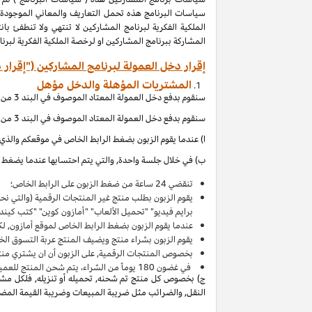
المشاركة ببرنامج المشاركين او لرخصة الملكية الفكرية لبر
إقرار دخل العمولة لبرنامج المشاركين ("إقرار 
المشتريات المؤهلة والدخل مؤهل
سنقوم بدفع دخل العمولة المعتاد الموصوف في البند 3 من إقرار دخل العمولة هذا بالاتصال مع المشتريات المؤهلة, والتي (بالإشارة الى الاقصاءات المذكورة في إقرار دخل العمولة هذا) تحصل عند:
سنقوم بدفع دخل العمولة المعتاد الموصوف في البند 3 من إقرار دخل العمولة هذا بالاتصال مع المشتريات المؤهلة, والتي (بالإشارة الى الاقصاءات المذكورة في إقرار دخل العمولة هذا) تحصل عند:
ا) عندما يقوم الزبون بضغط الرابط الخاص في موقعكم والذي ي
ب) في خلال جلسة واحدة, والتي يتم احتسابها عندما يضغط ال
تنقضي 24 ساعة من ضغط الزبون على الرابط الخاص؛
يقوم الزبون بطلب منتج غير المنتجات الرقمية (والتي ن
برايم فيديو" "تحميل الألعاب" "أمازون كوين" "كتب كين
عندما يقوم الزبون بضغط الرابط الخاص لموقع أمازون, لك
يقوم الزبون بشراء منتج ويضيف المنتج
عربة التسوق
الخاصة به 
بخصوص المنتجات الرقمية, على الزبون أن ان يشتري منت
في غضون
180
يوماً من الشراء، يتم شحن المنتج للعميل 
ج) بخصوص كل منتج تم شحنه, تحميله أو تنزيله, فلكل مشتر
النقل, والضرائب مثل ضريبة المبيعات وضريبة القيمة المضافة