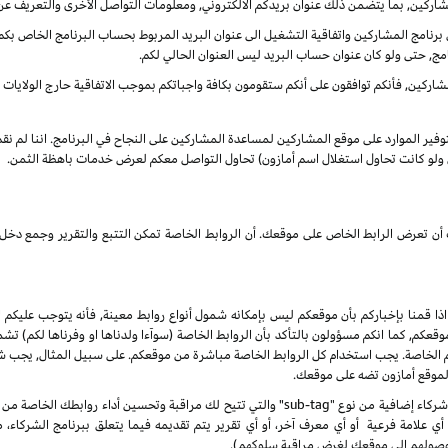
شاركين, بما يتضمن ذلك عنوان بريدكم الالكتروني, ومعلومات التواصل الأخرى والتعريف عن
نامج المشاركين واتفاقية التشغيل الى عنوان البريد المربوط بحساب البرنامج الخاص بكم. س
مج, حتى ولو كان عنوان حساب البريد ليس العنوان الحالي لكم.
ركين, فأنكم توافقون على أنكم ستقومون بكافة واجباتكم بموجب الاتفاقية حارج الولايات الم
بتوفير الموارد على موقع المشاركين لمساعدة المشاركين على النجاح في البرنامج. اننا لم ن
ى ولو كانت تحاول استغلال اسم أمازون) تحاول التواصل معكم لعرض خدمات باهظة الثمن.
انك أن تعرض الرابط الخاص على موقعك. أن الروابط الخاصة تمكن التتبع والتقرير وجمع
 اذا قمنا بإخباركم بأن موقعكم ليس بإمكانه شمول أنواع روابط معينة, فأنه يتوجب عليكم ا
, كما انكم مسؤولون بالتأكد بأن الروابط الخاصة (سوآءا ولدناها او وفرناها لكم) تشم
كم الخاصة. يجب استخدام كل الروابط الخاصة مباشرة من موقعكم. على سبيل المثال, يجب
 لموقع أمازون تضه على موقعك.
 علامة فرعية أو أي معرف آخر، أو أي تقرير يتم تقديمه فيما يتعلق ببرنامج الشركاء،
صولهم إلى موقعك لغرض مراقبة سلوكهم).