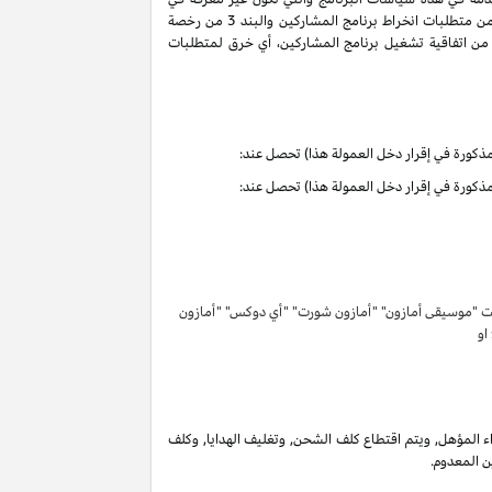
سياسات البرنامج هذه تحمل التعاريف والمعاني الموجودة في اتفاقية تشغيل برنامج المشاركين. ان حقوق وواجبات الأطراف بموجب البنود 3 و 6 من متطلبات انخراط برنامج المشاركين والبند 3 من رخصة
كرية لبرنامج المشاركين لا تنتهي ولا تنطفئ بانتهاء اتفاقية تشغيل برنامج المشاركين. لتفادي الشك وبدون الحد من غرض المادة 6 (ا) من اتفاقية تشغيل برنامج المشاركين، أي خرق لمتطلبات
تحت "موسيقى أمازون" "أمازون شورت" "أي دوكس" "أمازون
 او
 المؤهل, ويتم اقتطاع كلف الشحن, وتغليف الهدايا, وكلف
ن المعدوم.