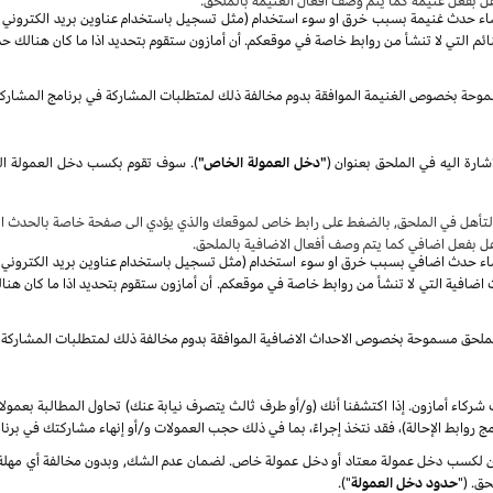
هل بفعل غنيمة كما يتم وصف أفعال الغنيمة بالملحق.
صاء حدث غنيمة بسبب خرق او سوء استخدام (مثل تسجيل باستخدام عناوين بريد الكتروني غير 
م التي لا تنشأ من روابط خاصة في موقعكم. أن أمازون ستقوم بتحديد اذا ما كان هنالك حد
موحة بخصوص الغنيمة الموافقة بدوم مخالفة ذلك لمتطلبات المشاركة في برنامج المشارك
شارة اليه في الملحق بعنوان
(
"دخل العمولة الخاص"
)
.
سوف
تأهل في الملحق, بالضغط على رابط خاص لموقعك والذي يؤدي الى صفحة خاصة بالحدث الا
هل بفعل اضافي كما يتم وصف أفعال الاضافية بالملحق.
صاء حدث اضافي بسبب خرق او سوء استخدام (مثل تسجيل باستخدام عناوين بريد الكتروني غير 
ضافية التي لا تنشأ من روابط خاصة في موقعكم. أن أمازون ستقوم بتحديد اذا ما كان هنا
الملحق مسموحة بخصوص الاحداث الاضافية الموافقة بدوم مخالفة ذلك لمتطلبات المشاركة 
شركاء أمازون. إذا اكتشفنا أنك (و/أو طرف ثالث يتصرف نيابة عنك) تحاول المطالبة بعمول
ج روابط الإحالة)، فقد نتخذ إجراءً، بما في ذلك حجب العمولات و/أو إنهاء مشاركتك في برنا
كسب دخل عمولة معتاد أو دخل عمولة خاص. لضمان عدم الشك, وبدون مخالفة أي مهلة زمن
ق. ("
حدود دخل العمولة
").