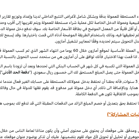
راء المستحقة للعمولة بدقة وبشكل شامل لأغراض التتبع الداخلي لدينا وإعداد وتوزيع تقاري
يعية وعمولة الدخل الخاصة لكل عملية شراء مستحقة للعمولة ويتم تقريبها إلى أقرب وحدة 
أو أقل قليلًا من المعدل الموضح في بطاقة الأسعار الخاصة بك. سوف ندفع دخل عمولة الدخ
 نهاية كل شهر ميلادي تم تحقيقها فيه، وذلك باستخدام الطريقة الموضحة أدناه التي قمت باختيارها. وقد ي
عدل التحويل سيتم تحديده وفقًا لمعايير تشغيل أمازون.
سنقوم بدفع دخل العمولة المعتاد ودخل العمولة الخاص في العملة الأساسية لموقع أمازون خلا
. اذا قمت بهذا الاختيار, فأنك توافق على أن أمازون هي من ستحدد نسب التحويل بالنسبة ال
لدخل العمولة التي تكسبه في كل شهر في الحساب البنكي التي تحددها وبعد أن تزودنا باسم
دخل العمولة حتى يصل المبلغ المستحق لك الى خمسون ريال سعودي. ("
دفعة الحد الأدنى
")
 هدايا. وبالإضافة الى ذلك, أي دخل عمولة غير مدفوع قد يقوم نقلها للدولة في حال وفاتك
 بموجب الاتفاقية تكون هي الدفعة الكاملة.
ا نحتفظ بحق بتعديل أو خصم المبلغ الزائد من الدفعات المقبلة التي قد تدفع لك بموجب هذه
بات المشاركة")
ل ومدقق. على موقعك أن يحتوي على محتوى أصلي وأن يكون متاحًا لعامة الناس من خلال
جوهري أو تحليل أو تحويل لأيّ مواد تقوم بتضمينها. عليك أن تذكر بوضوح عنوان موقعك ع