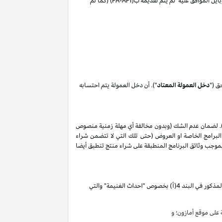
ايل الموافق عليه لم يتم تقديمه ب(
PA-API
) (كما تم
ق ("
دخل العمولة المعتاد
"). أن دخل العمولة يتم احتسابه
. لضمان عدم الشك (وبدون مخالفة أي مهلة زمنية منصوص
البرامج الخاصة او العروض (حتى تلك التي لا تتضمن شراء
ات المذكورة في البند 2 من إقرار دخل العمولة هذا, وأن أي حظر بموجب وثائق البرنامج المنطبقة على شراء منتج تنطبق أيضا
تقوم بكسب دخل العمولة الخاص المذكور في البند 4(أ) بخصوص "احداث الغنيمة" والتي
لى موقع أمازون؛ و