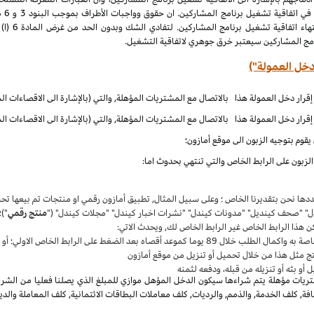
الملكية الف
نامج المشاركين سيعتبر خرق جوهري لاتفاقية التشغيل.
دخل العمولة")
قوم بتوجيه الزبون الى موقع أمازون؛
زبون على الرابط الخاص والتي تنتهي بحدوث اما:
حددها نحن بتقديرنا الخاص ؛ وعلى سبيل المثال, تطبيق أمازون رقمي او منتجات تم بيعها 
دل" "صحف كينديل" "مدونات كيندل" "نشرات اخبار كيندل" "مجلات كيندل" ("
منتج رقمي
")؛
ن هذا الرابط الخاص غير الرابط الخاص لك, ويحدث الاتي:
واكمال الطلب خلال 89 يوما كموعد أقصاه بعد الضغط على الرابط الخاص الاولي؛ أو
ج مثل هذا من خلال تحميل أو تنزيل من موقع أمازون
أو بثه أو تنزيله من قبله، ودفعه لثمنه
يات مؤهلة يتم شراءها سيكون الدخل المؤهل موازي للمبلغ الذي يصلنا فعليا من الشراء
, كلف الخدمة, والذمم, والرديات, كلف معاملات البطاقات الائتمانية, كلف المعاملة والدي