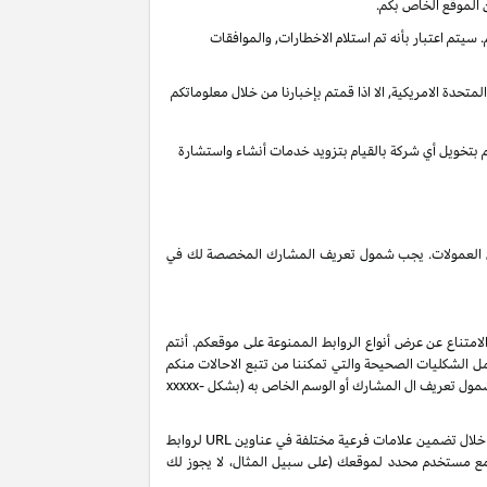
 الموقع الخاص بكم.
يتم اعتبار بأنه تم استلام الاخطارات, والموافقات
تحدة الامريكية, الا اذا قمتم بإخبارنا من خلال معلوماتكم
قم بتخويل أي شركة بالقيام بتزويد خدمات أنشاء واستشارة
 دخل العمولات. يجب شمول تعريف المشارك المخصصة لك في
لامتناع عن عرض أنواع الروابط الممنوعة على موقعكم. أنتم
ل الشكليات الصحيحة والتي تمكننا من تتبع الاحالات منكم
 شمول تعريف ال المشارك أو الوسم الخاص به (بشكل
xxxxx-
بناءً على طلبك، ولكن رهناً بموافقتنا، قد نصدر لك تعريفات شركاء إضافية من نوع "sub-tag" والتي تتيح لك مراقبة وتحسين أداء روابطك الخاصة من خلال تضمين علامات فرعية مختلفة في عناوين URL لروابط
 مع مستخدم محدد لموقعك (على سبيل المثال، لا يجوز لك