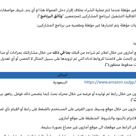
 غير مؤهلة عندما تتم عملية الشراء بخلاف إقرار دخل العمولة هذا او أي بند, شرط, مواصف
تفاقية التشغيل لبرنامج المشاركين (مجتمعين "
وثائق البرنامج
").
يات مؤهلة يتم اعتبارها غير مؤهلة ومقصيه من برنامج المشاركين:
؛
ع أمازون من خلال اعلان تم شراءه من قبلك
بما في ذلك
من خلال مشاركتك بمزادات أو مناق
ى (ابحث على لائحتنا للروابط ادناه التي تم تزويدها على سبيل المثال لا الحصر, أو أي تعديل
المكان
https://www.amazon.sa/gp
السعودية
ون من خلال رابط تم توليده أو عرضه من خلال محرك بحث (بما يتضمن ذلك غوغل, ,ياهو, بينغ
ث
").
أمازون من خلال موقع وسيط, بدون الفرض على المستخدم بالضغط على رابط أو القيام بأي تص
لالتزام بالبنود والشروط المنطبقة على موقع أمازون.
 لان الرابط من موقعك الى موقع أمازون غير مصاغ بصورة سليمة.