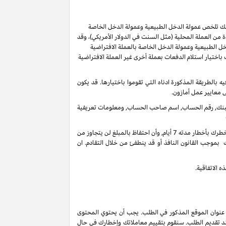
ر لك تلخص عمولة الدخل الطبيعية وعمولة الدخل الخاصة
من العملة المحلية (مثل السنت في الدولار الأمريكي)، وقد
ل الطبيعية وعمولة الدخل الخاصة بالعملة الافتراضية
ُسمح لك باختيار استلام الدفعات بعملة أخرى غير العملة الافتراضية
ل 60 يوما من انتهاء الشهر الذي تم كسب العمولة فيه بالطريقة المذكورة ادناه التي تقوموا باختيارها. قد يكون
ى معايير عمل أمازون.
 البنك, رقم الحساب, اسم صاحب الحساب, ومعلومات تعريفية
في أي وقت واذا لم يكن هنالك تحرك فعال على حسابك لأخر 3 سنوات, فأنه بحقنا أن نحتفظ بدخل عمولاتك المستحقة على حسابك الغير فعال عندما نخطرك بأخطار مدته 7 أيام, وأن احتفاظ بالمبلغ لن يتجاوز من
 بموجب القانون النافذ أو قد ينطفئ من خلال التقادم. ان
 الاتفاقية.
 عنوان الموقع المذكور في الطلب. يجب أن يحتوي المحتوى
ند تقديم الطلب. سنقوم بتقييم معاملاتك وإخطارك في حال