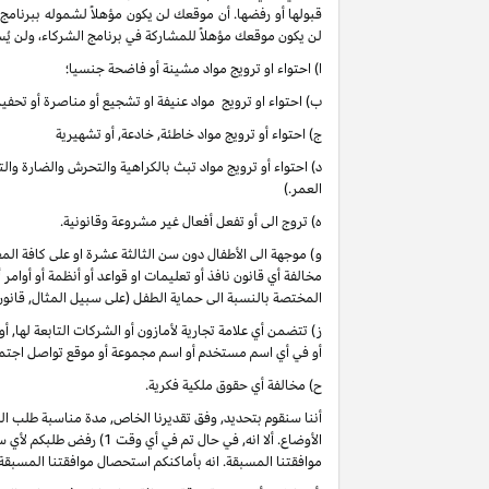
قبولها أو رفضها. أن موقعك لن يكون مؤهلاً لشموله ببرنامج
لن يكون موقعك مؤهلاً للمشاركة في برنامج الشركاء، ولن يُس
ا) احتواء او ترويج مواد مشينة أو فاضحة جنسيا؛
ب) احتواء او ترويج مواد عنيفة او تشجيع أو مناصرة أو تحفيز 
ج) احتواء أو ترويج مواد خاطئة, خادعة, أو تشهيرية
د) احتواء أو ترويج مواد تبث بالكراهية والتحرش والضارة وا
العمر.)
ه) تروج الى أو تفعل أفعال غير مشروعة وقانونية.
و) موجهة الى الأطفال دون سن الثالثة عشرة او على كافة 
مخالفة أي قانون نافذ أو تعليمات او قواعد أو أنظمة أو أوامر
المختصة بالنسبة الى حماية الطفل (على سبيل المثال, قانو
ز) تتضمن أي علامة تجارية لأمازون أو الشركات التابعة لها, 
أو في أي اسم مستخدم أو اسم مجموعة أو موقع تواصل اجتماعي
ح) مخالفة أي حقوق ملكية فكرية.
أننا سنقوم بتحديد, وفق تقديرنا الخاص, مدة مناسبة طلب ا
موافقتنا المسبقة. انه بأماكنكم استحصال موافقتنا المسبقة