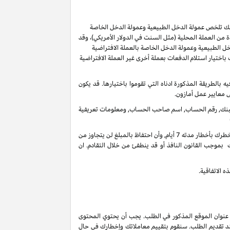
ر لك تلخص عمولة الدخل الطبيعية وعمولة الدخل الخاصة
من العملة المحلية (مثل السنت في الدولار الأمريكي)، وقد
ل الطبيعية وعمولة الدخل الخاصة بالعملة الافتراضية
ُسمح لك باختيار استلام الدفعات بعملة أخرى غير العملة الافتراضية
ل 60 يوما من انتهاء الشهر الذي تم كسب العمولة فيه بالطريقة المذكورة ادناه التي تقوموا باختيارها. قد يكون
ى معايير عمل أمازون.
 البنك, رقم الحساب, اسم صاحب الحساب, ومعلومات تعريفية
في أي وقت واذا لم يكن هنالك تحرك فعال على حسابك لأخر 3 سنوات, فأنه بحقنا أن نحتفظ بدخل عمولاتك المستحقة على حسابك الغير فعال عندما نخطرك بأخطار مدته 7 أيام, وأن احتفاظ بالمبلغ لن يتجاوز من
 بموجب القانون النافذ أو قد ينطفئ من خلال التقادم. ان
 الاتفاقية.
 عنوان الموقع المذكور في الطلب. يجب أن يحتوي المحتوى
ند تقديم الطلب. سنقوم بتقييم معاملاتك وإخطارك في حال