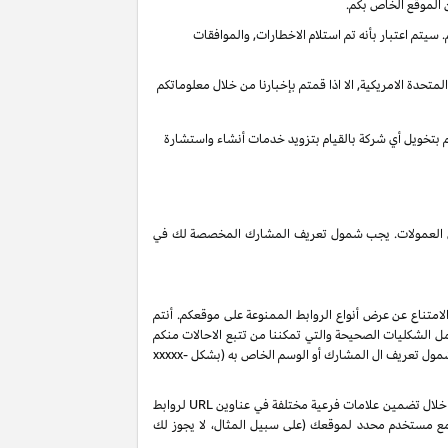
 الموقع الخاص بكم.
يتم اعتبار بأنه تم استلام الاخطارات, والموافقات
تحدة الامريكية, الا اذا قمتم بإخبارنا من خلال معلوماتكم
قم بتخويل أي شركة بالقيام بتزويد خدمات أنشاء واستشارة
 دخل العمولات. يجب شمول تعريف المشارك المخصصة لك في
لامتناع عن عرض أنواع الروابط الممنوعة على موقعكم. أنتم
ل الشكليات الصحيحة والتي تمكننا من تتبع الاحالات منكم
 شمول تعريف ال المشارك أو الوسم الخاص به (بشكل
xxxxx-
بناءً على طلبك، ولكن رهناً بموافقتنا، قد نصدر لك تعريفات شركاء إضافية من نوع "sub-tag" والتي تتيح لك مراقبة وتحسين أداء روابطك الخاصة من خلال تضمين علامات فرعية مختلفة في عناوين URL لروابط
 مع مستخدم محدد لموقعك (على سبيل المثال، لا يجوز لك