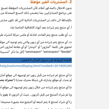
2. المشتريات الغير مؤهلة
بدون الاخلال بالمذكور أعلاه, فأن المشتريات المؤهلة تصبح
على برنامج المشاركين, بما بتضمن ذلك النسخ المحدثة من ا
بالإضافة الى ذلك, ان المشتريات التالية التي قد تكون مشتر
أ. أي
منتج يتم شراءه بعد أنهاء الاتفاقية الخاصة بك؛
ب. أي
طلب منتج يتم الغاءه, اعادته أو عكس حركة الشراء عليه
ت. أي منتج يتم شراءه من أي زبون والتي يتم توجيه الى موق
تحتوي على كلمة "أمازون" أو "كيندل" أو أي علامة أمازون أخر
"ammazon" "ammazon" "kindel" (كل ما ذكر "تنسيبات مدفوعة محظورة").
لائحتنا للروابط على سبيل المثال لا الحصر
/help/customer/display.html?nodeId=201909280
د) أي منتج تم شراءه من قبل زبون تم توجيهه الى موقع أماز
أو بحث, أو موقع يشارك في شبكة محرك بحث) ("
محرك بح
ه) أي منتج يتم شراءه من خلال زبون يتم توجيهه الى موقع 
و) تم شراء المنتج من قبل الزبون , حيث أن الزبون لا يقوم با
ز) أي شراء لمنتج لا يتم تتبعه أو التبليغ عنه بصورة صحيحة