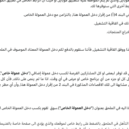
ايل والذي لم يتم الموافقة عليه كتطبيق موبايل او حيث أن الرابط الخاص في تطبيق الموب
ربط أخرى التي سنوفرها لك.
العمولة الخاص.
ذلك في اتفاقية التشغيل.
دراج المنتجات.
ذا ووفق اتفاقية التشغيل, فأننا سنقوم بالدفع لكم دخل العمولة المعتاد الموصوف في الملح
 قد توفر لبعض او كل المشاركين الفرصة لكسب دخل عمولة إضافي ("
دخل عمولة خاص
")
تعديل كل او جزء من أي برنامج خاص او عرض في أي وقت. اذا ما لم ينص على ذلك, فأن كل 
المنتجات) كلها عرضة الى الاقصاءات الغير مؤهلة والتي تكون مشابهة الى تلك الاقصاء
 اليه في الملحق بعنوان
(
"دخل العمولة الخاص"
)
.
سوق
لتأهل في الملحق, بالضغط على رابط خاص لموقعك والذي يؤدي الى صفحة خاصة بالغنيمة ع