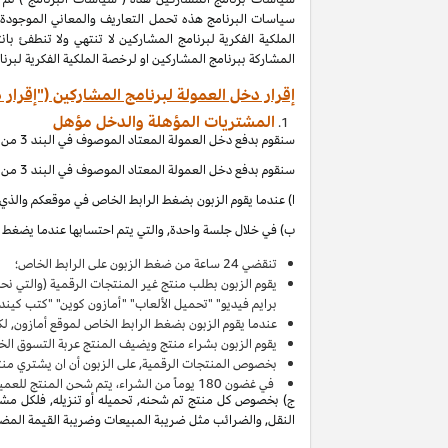
المشاركة ببرنامج المشاركين او لرخصة الملكية الفكرية لبر
إقرار دخل العمولة لبرنامج المشاركين ("إقرار 
المشتريات المؤهلة والدخل مؤهل
سنقوم بدفع دخل العمولة المعتاد الموصوف في البند 3 من إقرار دخل العمولة هذا بالاتصال مع المشتريات المؤهلة, والتي (بالإشارة الى الاقصاءات المذكورة في إقرار دخل العمولة هذا) تحصل عند:
سنقوم بدفع دخل العمولة المعتاد الموصوف في البند 3 من إقرار دخل العمولة هذا بالاتصال مع المشتريات المؤهلة, والتي (بالإشارة الى الاقصاءات المذكورة في إقرار دخل العمولة هذا) تحصل عند:
ا) عندما يقوم الزبون بضغط الرابط الخاص في موقعكم والذي ي
ب) في خلال جلسة واحدة, والتي يتم احتسابها عندما يضغط ال
تنقضي 24 ساعة من ضغط الزبون على الرابط الخاص؛
يقوم الزبون بطلب منتج غير المنتجات الرقمية (والتي ن
برايم فيديو" "تحميل الألعاب" "أمازون كوين" "كتب كين
عندما يقوم الزبون بضغط الرابط الخاص لموقع أمازون, لك
يقوم الزبون بشراء منتج ويضيف المنتج
عربة التسوق
الخاصة به 
بخصوص المنتجات الرقمية, على الزبون أن ان يشتري منت
في غضون
180
يوماً من الشراء، يتم شحن المنتج للعميل 
ج) بخصوص كل منتج تم شحنه, تحميله أو تنزيله, فلكل مشتر
النقل, والضرائب مثل ضريبة المبيعات وضريبة القيمة المضافة