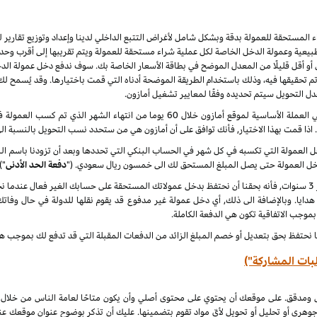
راء المستحقة للعمولة بدقة وبشكل شامل لأغراض التتبع الداخلي لدينا وإعداد وتوزيع تقاري
يعية وعمولة الدخل الخاصة لكل عملية شراء مستحقة للعمولة ويتم تقريبها إلى أقرب وحدة 
أو أقل قليلًا من المعدل الموضح في بطاقة الأسعار الخاصة بك. سوف ندفع دخل عمولة الدخ
 نهاية كل شهر ميلادي تم تحقيقها فيه، وذلك باستخدام الطريقة الموضحة أدناه التي قمت باختيارها. وقد ي
عدل التحويل سيتم تحديده وفقًا لمعايير تشغيل أمازون.
سنقوم بدفع دخل العمولة المعتاد ودخل العمولة الخاص في العملة الأساسية لموقع أمازون خلا
. اذا قمت بهذا الاختيار, فأنك توافق على أن أمازون هي من ستحدد نسب التحويل بالنسبة ال
لدخل العمولة التي تكسبه في كل شهر في الحساب البنكي التي تحددها وبعد أن تزودنا باسم
دخل العمولة حتى يصل المبلغ المستحق لك الى خمسون ريال سعودي. ("
دفعة الحد الأدنى
")
 هدايا. وبالإضافة الى ذلك, أي دخل عمولة غير مدفوع قد يقوم نقلها للدولة في حال وفاتك
 بموجب الاتفاقية تكون هي الدفعة الكاملة.
ا نحتفظ بحق بتعديل أو خصم المبلغ الزائد من الدفعات المقبلة التي قد تدفع لك بموجب هذه
بات المشاركة")
ل ومدقق. على موقعك أن يحتوي على محتوى أصلي وأن يكون متاحًا لعامة الناس من خلال
جوهري أو تحليل أو تحويل لأيّ مواد تقوم بتضمينها. عليك أن تذكر بوضوح عنوان موقعك ع