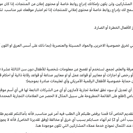
 المشاركين، ولن يكون بإمكانك إدراج روابط خاصة أو محتوى إعلان عن المنتجات، إذا كان م
مح لك بإدراج روابط خاصة أو محتوى إعلاني للمنتجات إذا تم اعتبار موقعك غير مناسب. تشم
الأفعال الخطرة أو الضارة.
لتي تخرق خصوصية الاخرين, والمواد المسيئة والعنصرية (بما ذلك على أسس العرق او اللون أو
المعرفة والعلم, تجمع, تستخدم أو تفصح عن معلومات شخصية للأطفال دون سن الثالثة عشرة
 أو رخص أو اجازات أو معايير أو قواعد عمل أو او معايير صناعة أو قواعد رقابة ذاتية أو احكا
ن حماية خصوصية الأطفال الرقمية الأمريكي وأي تعليمات صادرة بموجبه)؛
أو أي تعديل أو سوء نطق لعلامة تجارية لأمازون أو أي من الشركات التابعة لها في أي أسم م
 (اطلع على القائمة المطروحة على سبيل المثال لا الحصر من العلامات التجارية المحددة)
لتقديم الخاص أذا قمنا برفض طلبكم لأن الطلب فيه أمر غير مناسب, فأنه بأماكنكم تقديم
الأوضاع. ألا انه, في حال تم في أي وقت 1) رفض طلبكم لأي سبب أخر, أو 2) تم أنهاء حسابكم بسبب أي خرق أو مخالفة (وفق
 عند اكتمال نموذج خدمة عملاء المشاركين التي تكون موجودة هنا.