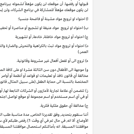
قبولها أو رفضها. أن موقعك لن يكون مؤهلاً لشموله ببرنامج
لن يكون موقعك مؤهلاً للمشاركة في برنامج الشركاء، ولن يُس
ا) احتواء او ترويج مواد مشينة أو فاضحة جنسيا؛
ب) احتواء او ترويج مواد عنيفة او تشجيع أو مناصرة أو تحفيز 
ج) احتواء أو ترويج مواد خاطئة, خادعة, أو تشهيرية
د) احتواء أو ترويج مواد تبث بالكراهية والتحرش والضارة وا
العمر.)
ه) تروج الى أو تفعل أفعال غير مشروعة وقانونية.
و) موجهة الى الأطفال دون سن الثالثة عشرة او على كافة 
مخالفة أي قانون نافذ أو تعليمات او قواعد أو أنظمة أو أوامر
المختصة بالنسبة الى حماية الطفل (على سبيل المثال, قانو
ز) تتضمن أي علامة تجارية لأمازون أو الشركات التابعة لها, 
أو في أي اسم مستخدم أو اسم مجموعة أو موقع تواصل اجتماعي
ح) مخالفة أي حقوق ملكية فكرية.
أننا سنقوم بتحديد, وفق تقديرنا الخاص, مدة مناسبة طلب ا
موافقتنا المسبقة. انه بأماكنكم استحصال موافقتنا المسبقة