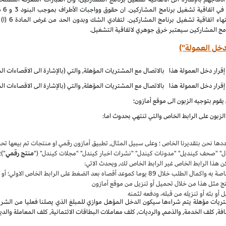
الملكية الف
نامج المشاركين سيعتبر خرق جوهري لاتفاقية التشغيل.
دخل العمولة")
قوم بتوجيه الزبون الى موقع أمازون؛
زبون على الرابط الخاص والتي تنتهي بحدوث اما:
حددها نحن بتقديرنا الخاص ؛ وعلى سبيل المثال, تطبيق أمازون رقمي او منتجات تم بيعها 
دل" "صحف كينديل" "مدونات كيندل" "نشرات اخبار كيندل" "مجلات كيندل" ("
منتج رقمي
")؛
ن هذا الرابط الخاص غير الرابط الخاص لك, ويحدث الاتي:
واكمال الطلب خلال 89 يوما كموعد أقصاه بعد الضغط على الرابط الخاص الاولي؛ أو
ج مثل هذا من خلال تحميل أو تنزيل من موقع أمازون
أو بثه أو تنزيله من قبله، ودفعه لثمنه
يات مؤهلة يتم شراءها سيكون الدخل المؤهل موازي للمبلغ الذي يصلنا فعليا من الشراء
, كلف الخدمة, والذمم, والرديات, كلف معاملات البطاقات الائتمانية, كلف المعاملة والدي