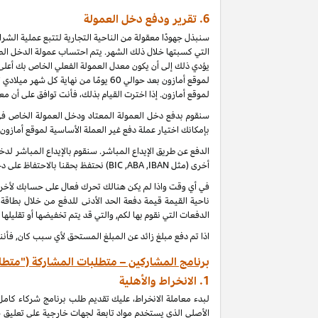
6.
تقرير ودفع دخل العمولة
سنبذل جهودًا معقولة من الناحية التجارية لتتبع عملية الش
التي كسبتها خلال ذلك الشهر. يتم احتساب عمولة الدخل الطب
يؤدي ذلك إلى أن يكون معدل العمولة الفعلي الخاص بك أعلى 
لموقع أمازون بعد حوالي 60 يومًا من
لموقع أمازون. إذا اخترت القيام بذلك، فأنت توافق على أن م
بإمكانك اختيار عملة دفع غير العملة الأساسية لموقع أمازون
الدفع عن طريق الإيداع المباشر. سنقوم بالإيداع المباشر 
أخرى (مثل
IBAN
,
ABA
,
BIC
) نحتفظ بحقنا بالاحتفاظ على 
ناحية القيمة قيمة دفعة الحد الأدنى للدفع من خلال بطاقة
الدفعات التي نقوم بها لكم, والتي قد يتم تخفيضها أو تقليلها
اذا تم دفع مبلغ زائد عن المبلغ المستحق لأي سبب كان, فأنن
برنامج المشاركين – متطلبات المشاركة ("متطل
1.
الانخراط والأهلية
لبدء معاملة الانخراط، عليك تقديم طلب برنامج شركاء كام
الأصلي الذي يستخدم مواد تابعة لجهات خارجية على تعليق 