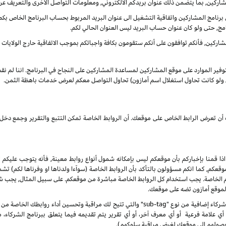
شاركين, بما يتضمن ذلك عنوان بريدكم الالكتروني, ومعلومات التواصل الأخرى والتعريف عن
نامج المشاركين واتفاقية التشغيل الى عنوان البريد المربوط بحساب البرنامج الخاص بكم. س
مج, حتى ولو كان عنوان حساب البريد ليس العنوان الحالي لكم.
ركين, فأنكم توافقون على أنكم ستقومون بكافة واجباتكم بموجب الاتفاقية حارج الولايات الم
بتوفير الموارد على موقع المشاركين لمساعدة المشاركين على النجاح في البرنامج. اننا لم ن
ى ولو كانت تحاول استغلال اسم أمازون) تحاول التواصل معكم لعرض خدمات باهظة الثمن.
انك أن تعرض الرابط الخاص على موقعك. أن الروابط الخاصة تمكن التتبع والتقرير وجمع
 اذا قمنا بإخباركم بأن موقعكم ليس بإمكانه شمول أنواع روابط معينة, فأنه يتوجب عليكم ا
, كما انكم مسؤولون بالتأكد بأن الروابط الخاصة (سوآءا ولدناها او وفرناها لكم) تشم
كم الخاصة. يجب استخدام كل الروابط الخاصة مباشرة من موقعكم. على سبيل المثال, يجب
 لموقع أمازون تضه على موقعك.
 علامة فرعية أو أي معرف آخر، أو أي تقرير يتم تقديمه فيما يتعلق ببرنامج الشركاء،
صولهم إلى موقعك لغرض مراقبة سلوكهم).