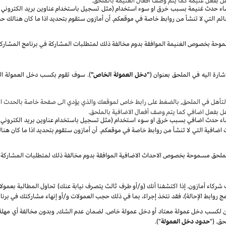
هل بفعل غنيمة كما يتم وصف أفعال الغنيمة بالملحق.
صاء حدث غنيمة بسبب خرق او سوء استخدام (مثل تسجيل باستخدام عناوين بريد الكتروني غير 
م التي لا تنشأ من روابط خاصة في موقعكم. أن أمازون ستقوم بتحديد اذا ما كان هنالك حد
موحة بخصوص الغنيمة الموافقة بدوم مخالفة ذلك لمتطلبات المشاركة في برنامج المشارك
شارة اليه في الملحق بعنوان
(
"دخل العمولة الخاص"
)
.
سوف
تأهل في الملحق, بالضغط على رابط خاص لموقعك والذي يؤدي الى صفحة خاصة بالحدث الا
هل بفعل اضافي كما يتم وصف أفعال الاضافية بالملحق.
صاء حدث اضافي بسبب خرق او سوء استخدام (مثل تسجيل باستخدام عناوين بريد الكتروني غير 
ضافية التي لا تنشأ من روابط خاصة في موقعكم. أن أمازون ستقوم بتحديد اذا ما كان هنا
الملحق مسموحة بخصوص الاحداث الاضافية الموافقة بدوم مخالفة ذلك لمتطلبات المشاركة 
شركاء أمازون. إذا اكتشفنا أنك (و/أو طرف ثالث يتصرف نيابة عنك) تحاول المطالبة بعمول
ج روابط الإحالة)، فقد نتخذ إجراءً، بما في ذلك حجب العمولات و/أو إنهاء مشاركتك في برنا
كسب دخل عمولة معتاد أو دخل عمولة خاص. لضمان عدم الشك, وبدون مخالفة أي مهلة زمن
ق. ("
حدود دخل العمولة
").