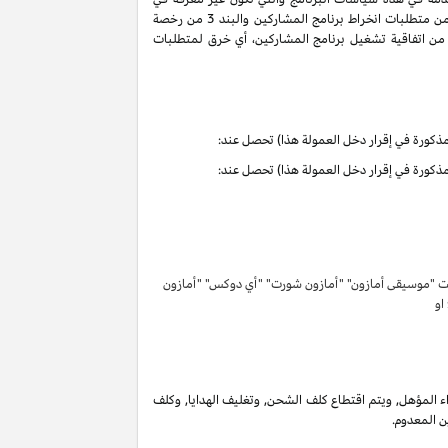
سياسات البرنامج هذه تحمل التعاريف والمعاني الموجودة في اتفاقية تشغيل برنامج المشاركين. ان حقوق وواجبات الأطراف بموجب البنود 3 و 6 من متطلبات انخراط برنامج المشاركين والبند 3 من رخصة
كرية لبرنامج المشاركين لا تنتهي ولا تنطفئ بانتهاء اتفاقية تشغيل برنامج المشاركين. لتفادي الشك وبدون الحد من غرض المادة 6 (ا) من اتفاقية تشغيل برنامج المشاركين، أي خرق لمتطلبات
تحت "موسيقى أمازون" "أمازون شورت" "أي دوكس" "أمازون
 او
 المؤهل, ويتم اقتطاع كلف الشحن, وتغليف الهدايا, وكلف
ن المعدوم.