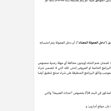
ايل الموافق عليه لم يتم تقديمه ب(
PA-API
) (كما تم
ق ("
دخل العمولة المعتاد
"). أن دخل العمولة يتم احتسابه
. لضمان عدم الشك (وبدون مخالفة أي مهلة زمنية منصوص
البرامج الخاصة او العروض (حتى تلك التي لا تتضمن شراء
ات المذكورة في البند 2 من إقرار دخل العمولة هذا, وأن أي حظر بموجب وثائق البرنامج المنطبقة على شراء منتج تنطبق أيضا
تقوم بكسب دخل العمولة الخاص المذكور في البند 4(أ) بخصوص "احداث الغنيمة" والتي
لى موقع أمازون؛ و