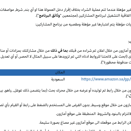
 غير مؤهلة عندما تتم عملية الشراء بخلاف إقرار دخل العمولة هذا او أي بند, شرط, مواصف
تفاقية التشغيل لبرنامج المشاركين (مجتمعين "
وثائق البرنامج
").
يات مؤهلة يتم اعتبارها غير مؤهلة ومقصيه من برنامج المشاركين:
؛
ع أمازون من خلال اعلان تم شراءه من قبلك
بما في ذلك
من خلال مشاركتك بمزادات أو مناق
ى (ابحث على لائحتنا للروابط ادناه التي تم تزويدها على سبيل المثال لا الحصر, أو أي تعديل
المكان
https://www.amazon.sa/gp
السعودية
ون من خلال رابط تم توليده أو عرضه من خلال محرك بحث (بما يتضمن ذلك غوغل, ,ياهو, بينغ
ث
").
أمازون من خلال موقع وسيط, بدون الفرض على المستخدم بالضغط على رابط أو القيام بأي تص
لالتزام بالبنود والشروط المنطبقة على موقع أمازون.
 لان الرابط من موقعك الى موقع أمازون غير مصاغ بصورة سليمة.