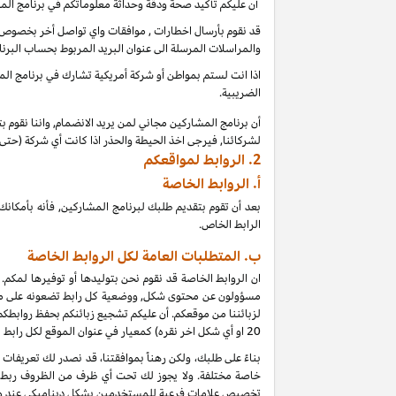
أن عليكم تأكيد صحة ودقة وحداثة معلوماتكم في برنامج الم
قد نقوم بأرسال اخطارات , موافقات واي تواصل أخر بخصوص بر
والمراسلات المرسلة الى عنوان البريد المربوط بحساب البرنا
اذا انت لستم بمواطن أو شركة أمريكية تشارك في برنامج المشا
الضريبية.
أن برنامج المشاركين مجاني لمن يريد الانضمام, واننا نقوم 
لشركائنا, فيرجى اخذ الحيطة والحذر اذا كانت أي شركة (حت
2.
الروابط لمواقعكم
أ.
الروابط الخاصة
بعد أن تقوم بتقديم طلبك لبرنامج المشاركين, فأنه بأمك
الرابط الخاص.
ب. المتطلبات العامة لكل الروابط الخاصة
ان الروابط الخاصة قد نقوم نحن بتوليدها أو توفيرها لمكم.
مسؤولون عن محتوى شكل, ووضعية كل رابط تضعونه على موقعكم
لزبائننا من موقعكم. أن عليكم تشجيع زبائنكم بحفظ روابط
20
او أي شكل اخر نقره) كمعيار في عنوان الموقع لكل رابط
خاصة مختلفة. ولا يجوز لك تحت أي ظرف من الظروف ربط أي
تخصيص علامات فرعية للمستخدمين بشكل ديناميكي عند و