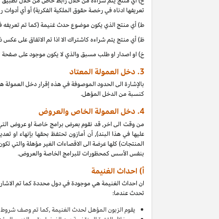
ح) أي منتج يتم شراءه من خلال رابط خاص من خلال تطبيق موب
تعريفها ادناه في رخصة حقوق الملكية الفكرية) أو أي أدوات 
ط) أي منتج الذي يكون موضوع حدث غنيمة (كما تم تعريفه في البند 4(أ) من إقرار دخل العمولة هذا, بالتزامن مع دخل 
ظ) أي منتج يتم شراءه كاشتراك الا اذا تم الاتفاق على عكس 
خ) او اصدار او طلب مسبق والذي لا يكون موجود على صفحة ا
3.
دخل العمولة المعتاد
بالإشارة الى الحدود الموصوفة في هذه إقرار دخل العمولة ه
كنسبة من الدخل المؤهل.
4.
دخل العمولة الخاص والعروض
من وقت الى اخر, قد نقوم بعرض برامج خاصة او عروض التي
عليها في هذا البند), أن أمازون تحتفظ بحقها بإنهاء او 
بنفس الأسس كمحظورات للبرامج الخاصة والعروض.
أ) احداث الغنيمة
ان احداث الغنيمة هي موجودة في دول محددة كما تم الاشارة
تحدث عندما:
يقوم
الزبون المؤهل لحدث الغنيمة ,كما تم وصف شروط ا