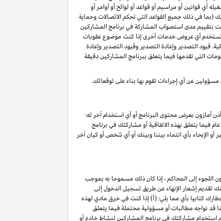
 أي قوانين أو مراسيم أو قواعد أو لوائح أو أوامر أو
ليك (بما في ذلك جميع القواعد التي تحكم الاتصالات وحماية
د قمت بتقييم مدى استصواب المشاركة في برنامج المشاركين
أو تستخدم أي عروض خدمات أخرى إذا كنت موضوع عقوبات
ة. قيود التصدير وإعادة التصدير وقيود التصدير وإعادة
لومات التي تقدمها فيما يتعلق ببرنامج المشاركين دقيقة
 مسؤولين عن أي إجراءات تقوم بها بناء على توقعاتك.
ذن أمازون بعرض محتوى البرنامج أو أي استخدام آخر له:
ام فيما يتعلق بهذه الاتفاقية أو مشاركتك في برنامج
 أو الإيحاء بأي انتماء بيننا وبينك أو أي شخص أو كيان آخر
ون اللجوء إلى المحاكم ، إذا كان ذلك مسموحا به بموجب
خ نفاذ هذا الإنهاء ۷ أيام تقويمية من تاريخ تقديم الإشعار. يمكنك تقديم إشعار الإنهاء عن طريق تسجيل الدخول إلى
ارك كتابيا بأي مما يلي: (أ) إذا كنت في خرق مادي لهذه
ج) ؛(ج) نعتقد أننا قد نواجه مطالبات أو مسؤولية محتملة فيما يتعلق
تم استخدام مشاركتك في برنامج المشاركين لنشاط خادع أو