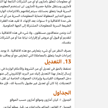
أي معلومات تتعلق بأمازون أو أي من الشركات التابعة لها ا
لأمازون وستظل ملكية حصرية لأمازون. لن تستخدم المعلومات
السرية فيما يتعلق بحسابك سيتم إعلامهم بالالتزامات الوار
جميع التدابير المعقولة لحماية المعلومات السرية من أي اس
على مدة الاتفاقية و ٥ سنوات بعد الإنهاء.
الطبيعة السرية للمعلومات المشتركة إلى الجهة الحكومية.
أنت ونحن متعاقدون مستقلون ، ولا شيء في هذه الاتفاقية سي
لتقديم أو قبول أي عروض أو إقرارات نيابة عنا أو عن الشركات
بنفسك.
بصرف النظر عن أي شيء يتعارض مع هذه الاتفاقية ، لا يوجد ف
إجراءات فيما يتعلق بالمعاملة) التي تتعارض مع أو يعاقب عل
13.
التعديل
نحتفظ بالحق في تعديل أي من الشروط والأحكام الواردة في ه
إرسال إشعار بهذا التعديل إليك عبر البريد الإلكتروني إلى عن
دخل العمولات القياسية وإيرادات العمولات الخاصة لن تقل 
التعديلات. إذا كان أي تعديل غير مقبول بالنسبة لك ، فإن ملاذ
الجداول
الجدول ۱: كيان أمازون وموقع أمازون حسب الموقع
الجدول ۲: القانون الحاكم والنزاعات من قبل موقع أمازون