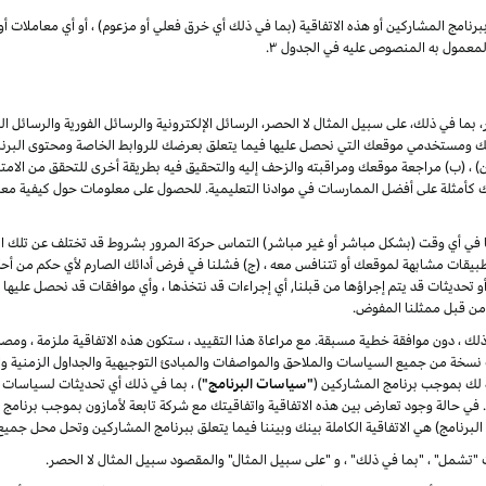
برنامج
المشاركين
أو هذه الاتفاقية (بما في ذلك أي خرق فعلي أو مزعوم) ، أو أي معاملات أو
لمعمول به المنصوص عليه في الجدول ۳.
بما في ذلك، على سبيل المثال لا الحصر، الرسائل الإلكترونية والرسائل الفورية والرسائل ا
ومستخدمي موقعك التي نحصل عليها فيما يتعلق بعرضك للروابط الخاصة ومحتوى البرنامج 
(ب) مراجعة موقعك ومراقبته والزحف إليه والتحقيق فيه بطريقة أخرى للتحقق من الامتثال له
مثلة على أفضل الممارسات في موادنا التعليمية. للحصول على معلومات حول كيفية معالج
لنا في أي وقت (بشكل مباشر أو غير مباشر) التماس حركة المرور بشروط قد تختلف عن تلك الوار
يقات مشابهة لموقعك أو تتنافس معه ، (ج) فشلنا في فرض أدائك الصارم لأي حكم من أحكا
ت أو تحديثات قد يتم إجراؤها من قبلنا, أي إجراءات قد نتخذها ، وأي موافقات قد نحصل عليها 
ا من قبل ممثلنا المفوض.
ر ذلك ، دون موافقة خطية مسبقة. مع مراعاة هذا التقييد ، ستكون هذه الاتفاقية ملزمة ، ومصل
دث نسخة من جميع السياسات والملاحق والمواصفات والمبادئ التوجيهية والجداول الزمنية وال
ة لك بموجب برنامج المشاركين (
"سياسات البرنامج"
) ، بما في ذلك أي تحديثات لسياسات 
ة. في حالة وجود تعارض بين هذه الاتفاقية واتفاقيتك مع شركة تابعة لأمازون بموجب برنامج
البرنامج) هي الاتفاقية الكاملة بينك وبيننا فيما يتعلق ببرنامج المشاركين وتحل محل جميع
"تشمل" ، "بما في ذلك" ، و "على سبيل المثال" والمقصود سبيل المثال لا الحصر.