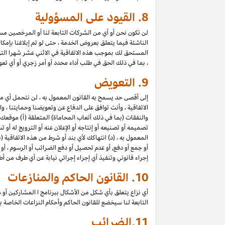
8.
القيود على المسؤولية
لن نكون نحن أو أي من الشركات التابعة لنا أو المرخصين مسؤول
الناشئة فيما يتعلق بعروض الخدمة ، حتى لو تم إبلاغنا بإمك
المستحق لك بموجب هذه الاتفاقية في الاثني عشر شهرا الت
، بما في ذلك الحق في طلب أداء محدد أو أمر زجري أو أي تعو
9.
التعويض
إلى أقصى حد يسمح به القانون المعمول به ، لن نتحمل أي 
الاتفاقية ، وأنت توافق على الدفاع عن وتعويضنا وحمايتنا ،
والنفقات (بما في ذلك أتعاب المحاماة) المتعلقة (أ) موقعك
تصميمه أو تصنيعه أو إنتاجه أو الإعلان عنه أو الترويج له أو
المعمول به ، (د) انتهاكك لأي بند أو شرط من هذه الاتفاقية
أو جمع أو دفع, أو عدم تحصيل أو دفع الضرائب أو الرسوم ، أو
إجراء قانوني وتنفيذ أي إجراء إجرائي نيابة عن أي طرف من أ
10.
القانون الحاكم والمنازعات
أي نزاع يتعلق بأي شكل من الأشكال ببرنامج ا المشاركين أو ه
التابعة لنا سيخضع للقانون الحاكم وأحكام النزاعات الخاصة
11.
الضرائب