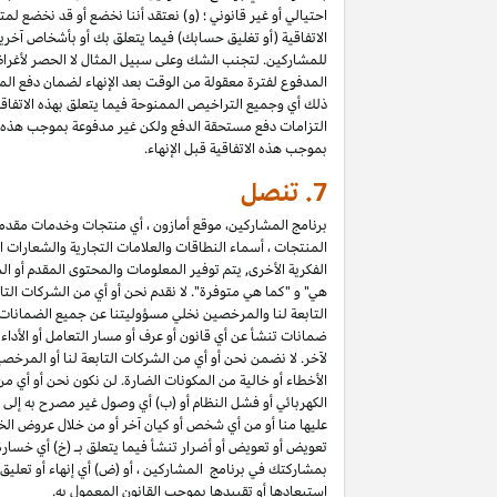
احتيالي أو غير قانوني ؛ (و) نعتقد أننا نخضع أو قد نخضع لم
الاتفاقية (أو تغليق حسابك) فيما يتعلق بك أو بأشخاص آخري
المدفوع لفترة معقولة من الوقت بعد الإنهاء لضمان دفع المب
التزامات دفع مستحقة الدفع ولكن غير مدفوعة بموجب هذه الا
بموجب هذه الاتفاقية قبل الإنهاء.
7.
تنصل
برنامج المشاركين، موقع أمازون ، أي منتجات وخدمات مقدمة ع
المنتجات ، أسماء النطاقات والعلامات التجارية والشعارات ا
الفكرية الأخرى, يتم توفير المعلومات والمحتوى المقدم أو ال
هي" و "كما هي متوفرة". لا نقدم نحن أو أي من الشركات التا
التابعة لنا والمرخصين نخلي مسؤوليتنا عن جميع الضمانات في
ضمانات تنشأ عن أي قانون أو عرف أو مسار التعامل أو الأدا
لآخر. لا نضمن نحن أو أي من الشركات التابعة لنا أو المرخص
الأخطاء أو خالية من المكونات الضارة. لن نكون نحن أو أي من
الكهربائي أو فشل النظام أو (ب) أي وصول غير مصرح به إلى 
عليها منا أو من أي شخص أو كيان آخر أو من خلال عروض الخ
تعويض أو تعويض أو أضرار تنشأ فيما يتعلق بـ (خ) أي خسارة ف
استبعادها أو تقييدها بموجب القانون المعمول به.