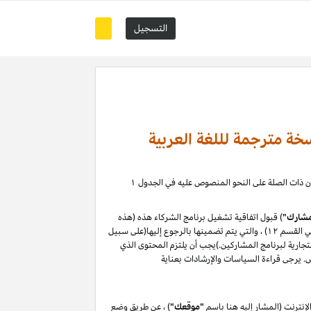
التسجيل
خة مترجمة لللغة العربية
) ، حيث يمكنك إدارة علاقة التسويق بالعمولة الخاصة بك مع كيانات أمازون ذات الصلة على النحو المنصوص عليه في الجدول ۱
شارك"
) قبول اتفاقية تشغيل برنامج الشركاء هذه (هذه
"الاتفاقية") دون تغيير. من خلال التسجيل في موقع المشاركين أو استخدامه ، فإنك توافق على هذه الاتفاقية ، بما في ذلك سياسات البرنامج (المحددة في القسم ۱۲) ، والتي يتم تضمينها بالرجوع إليها(على سبيل
لتجارية لبرنامج المشاركين.)يجب أن يلتزم المحتوى الذي
نترنت (المشار إليه هنا باسم
"موقعك"
) ، عن طريق وضع