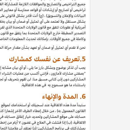
جميع التراخيص والتصاريح والموافقات اللازمة للمشاركة القان
تراخيص أو تصاريح أو إرشادات أو قواعد ممارسة أو معايير الص
البيانات والإعلان والتسويق) ، (ج) أنت قادر بشكل قانوني ع
بشكل مستقل ولا تعتمد على أي تمثيل أو ضمان أو بيان بخل
أمريكية أو عقوبات تتفق مع قانون الولايات المتحدة الذي تف
التصدير المطبقة خارج الولايات المتحدة بما يتفق مع قانون ا
وكاملة في جميع الأوقات. بإمكانك تحديث المعلومات الخاص
نحن لا نقدم أي تمثيل أو ضمان أو تعهد بشأن مقدار حركة الم
5.
تعريف عن نفسك كمشارك
يجب أن تذكر بوضوح وبشكل بارز ما يلي ، أو أي بيان مشابه 
"بصفتي مشارك لأمازون ، فإنني أكسب من عمليات الشراء المؤه
المشاركين دون إذن كتابي مسبق منا. لن تقوم بتحريف أو تجميل 
باستثناء ما هو مسموح به في هذه الاتفاقية.
6.
المدة والإنهاء
ستبدأ مدة هذه الاتفاقية عند تسجيلك أو استخدامك لموقع الم
حسابك على موقع المشاركين وتحديد خيار إغلاق حسابك في "إعد
الاتفاقية، (ب) إ
بمشاركتك في برنامج المشاركين؛ (د) نعتقد أن علامتنا الت