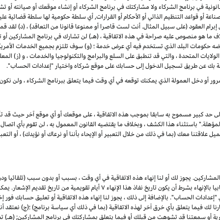
ونية في برنامج الشركاء ولا مشاركتك في برنامج الشركاء أو إنشاء موقعك أو صيانته أو تشغيله
ناعة أو قواعد التنظيم الذاتي أو الأحكام أو القرارات, أي سلطة حكومية لها سلطة قضائية ع
لى إبرام العقود (على سبيل المثال. أنت لست قاصرا أو ممنوعا قانونا من التعاقد) ، (د) لق
اف ما هو منصوص عليه صراحة في هذه الاتفاقية ، (هـ) لن تشارك في برنامج المشاركين 
رضه حكومات البلد الذي تستخدم فيه أي عرض خدمة ؛ (و) سوف تلتزم بجميع الخدمات الأمريكي
لولايات المتحدة ، والتي قد تنطبق على السلع والبرامج والتكنولوجيا والخدمات ، و (ز) المع
ة بك عن طريق تسجيل الدخول إلى حسابك على موقع شركاه واختيار "إعدادات الحساب".
رور أو دخل العمولة الذي يمكنك توقعه في أي وقت فيما يتعلق ببرنامج الشركاء ، ولن نكون
إلى حد كبير مسموح به سابقا بموجب هذه الاتفاقية ، على موقعك أو أي موقع آخر حيث قد تأ
لة." باستثناء هذا الكشف ، وبخلاف ما يقتضيه القانون المعمول به ، لن تقوم بأي اتصال ع
علاقتنا معك (بما في ذلك من خلال التعبير أو الإيحاء بأننا أو نرعاك أو نؤيدك) ، أو التعبير
شاركين. يجوز لك أو لنا إنهاء هذه الاتفاقية في أي وقت ، بسبب أو بدون سبب (تلقائيا ود
القانون المعمول به) ، من خلال إعطاء الطرف الآخر إشعارا كتابيا بالإنهاء بشرط أن يكون تاري
ادات الحساب". بالإضافة إلى ذلك ، يجوز لنا إنهاء هذه الاتفاقية أو تعليق حسابك فور إخط
ذا فشلت في العلاج في غضون ۷ أيام من إخطارنا لك فيما يتعلق بأي خرق آخر لهذه الاتفاقية (بما في ذلك أي سياسة برنام
جارية أو سمعتنا قد تشوهت من قبلك أو فيما يتعلق بمشاركتك في برنامج المشاركين; (هـ) 