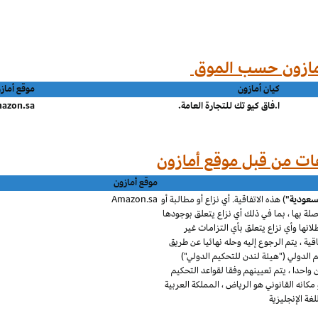
كيان أمازون
موقع أماز
ا.فاق كيو تك للتجارة العامة.
azon.sa
موقع أمازون
لسعودية"
) هذه الاتفاقية. أي نزاع أو مطالبة أو
Amazon.sa
 صلة بها ، بما في ذلك أي نزاع يتعلق بوجودها
طلانها وأي نزاع يتعلق بأي التزامات غير
قية ، يتم الرجوع إليه وحله نهائيا عن طريق
الدولي ("هيئة لندن للتحكيم الدولي")
احدا ، يتم تعيينهم وفقا لقواعد التحكيم
كانه القانوني هو الرياض ، المملكة العربية
ة الإنجليزية