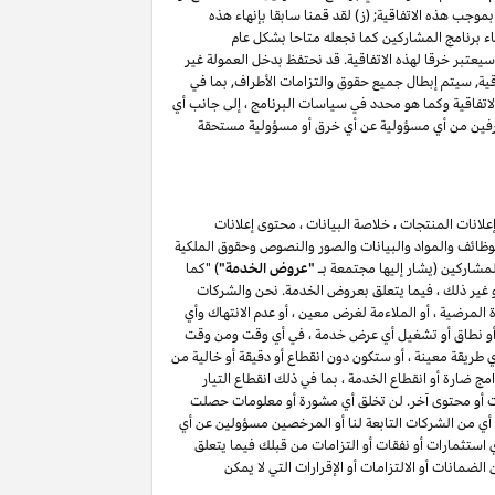
موجب هذه الاتفاقية; (ز) لقد قمنا سابقا بإنهاء هذه
اء برنامج المشاركين كما نجعله متاحا بشكل عام
(أ) ، فإن أي انتهاك للقسم ٥ وكما هو محدد في سياسات البرنامج سيعتبر خرقا لهذه الاتفاقية. قد نحتفظ بدخل العمولة غير
اقية, سيتم إبطال جميع حقوق والتزامات الأطراف, بما في
حة فيما يتعلق بهذه الاتفاقية, باستثناء حقوق والتزامات الأطراف بموجب الأقسام ۳, ٤ ٥, ٦, ۷ , ۸ , ۱۰ و ۱۱ من هذه الاتفاقية وكما هو محدد في سياسات البرنامج ، إلى جانب أي
الطرفين من أي مسؤولية عن أي خرق أو مسؤولية مستحقة
لانات المنتجات ، خلاصة البيانات ، محتوى إعلانات
الوظائف والمواد والبيانات والصور والنصوص وحقوق الملكية
المشاركين (يشار إليها مجتمعة بـ
"عروض الخدمة"
) "كما
أو غير ذلك ، فيما يتعلق بعروض الخدمة. نحن والشركات
لمرضية ، أو الملاءمة لغرض معين ، أو عدم الانتهاك وأي
ائف أو نطاق أو تشغيل أي عرض خدمة ، في أي وقت ومن وقت
طريقة معينة ، أو ستكون دون انقطاع أو دقيقة أو خالية من
ج ضارة أو انقطاع الخدمة ، بما في ذلك انقطاع التيار
مات أو محتوى آخر. لن تخلق أي مشورة أو معلومات حصلت
أي من الشركات التابعة لنا أو المرخصين مسؤولين عن أي
أي استثمارات أو نفقات أو التزامات من قبلك فيما يتعلق
يق لمشاركتك في برنامج المشاركين . لن يعمل أي شيء في هذا القسم ۷ لاستبعاد أو الحد من الضمانات أو الالتزامات أو الإقرارات التي لا يمكن