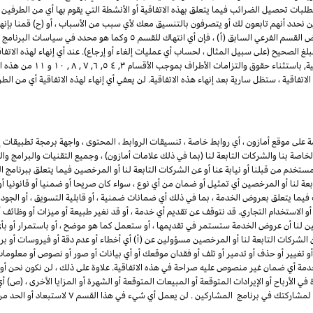
تطلبات تحصيل الضرائب فيما يتعلق بهذه الاتفاقية أو الأنشطة التي يقوم بها أي من الطرفين ب
ن نحدد أنهم تابعون لك أو يتصرفون بالتنسيق معك لأي سبب من الأسباب ، أو (ح) قمنا بإنه
للمشاركين. لتجنب الشك وعلى سبيل المثال لا الحصر لأغراض القسم الفرعي السابق 
لغ الصحيح (على سبيل المثال ، لحساب أي عمليات إلغاء أو إرجاع). عند أي إنهاء لهذه الاتف
ذلك أي وجميع التراخيص الممنو
تفاقية ، ستظل سارية بعد إنهاء هذه الاتفاقية. لن يعفي أي إنهاء لهذه الاتفاقية أي من 
لى موقع أمازون ، أي روابط خاصة ، تنسيقات الروابط ، المحتوى ، واجهة برمجة تطبيقات إع
لخاصة بنا والشركات التابعة لنا (بما في ذلك علامات أمازون) ، وجميع التقنيات والبرامج و
مستخدم من قبلنا أو نيابة عنا أو عن الشركات التابعة لنا أو المرخصين فيما يتعلق ببرنامج 
بعة لنا أو المرخصين أي تمثيل أو ضمان من أي نوع ، سواء كان صريحا أو ضمنيا أو قانونيا 
ما يتعلق بعروض الخدمة ، بما في ذلك أي ضمانات ضمنية ، أو قابلية التسويق ، أو الجودة ا
ء أو الاستخدام التجاري. قد نتوقف عن تقديم أي خدمة ، أو قد نغير طبيعة أو ميزات أو وظ
ين لنا أن عروض الخدمة ستستمر في تقديمها ، أو ستعمل كما هو موضح ، أو باستمرار أو بأي 
 الشركات التابعة لنا أو المرخصين مسؤولين عن (أ) أي أخطاء أو عدم دقة أو فيروسات أو برام
أو تغيير أو حذف أو تدمير أو تلف أو فقدان موقعك أو أي بيانات أو صور أو نصوص أو معلو
دمة أي ضمان غير منصوص عليه صراحة في هذه الاتفاقية. علاوة على ذلك ، لن نكون نحن أو 
ي الأرباح أو الإيرادات المتوقعة أو المبيعات المتوقعة أو الشهرة أو المزايا الأخرى ، (ص) 
بمشاركتك في برنامج المشاركين ، أو (ض) أي إنهاء أو تعل