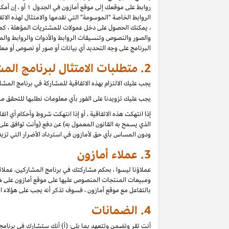
روابط على موقعك إلى موقع أمازون في الجدول ۱ أو ، إن أمكن للموقع ، أي موقع آخر مدرج في بيان دخل عمولة برنامج المشاركين (كل موقع
الروابط الخاصة "الموسومة" التي نقدمها والامتثال لهذه الاتفا
، يمكنك الحصول على دخل عمولات للمشتريات المؤهلة ، كما 
والصور والنصوص وتنسيقات الروابط والأدوات والروابط والمح
البرنامج على وجه التحديد أي بيانات أو صور أو نصوص أو م
2. متطلبات الامتثال لبرنامج المشاركين
يجب عليك الالتزام بهذه الاتفاقية للمشاركة في برنامج الم
يجب عليك تزويدنا على الفور بأي معلومات نطلبها للتحقق من 
إذا انتهكت هذه الاتفاقية ، أو إذا انتهكت شروط وأحكام أي ا
الذي يسمح به القانون المعمول به) عن دفع (وأنت توافق على 
ودون المساس بأي حق لأمازون في استرداد الأضرار التي تزيد
3.
عملاء أمازون
عملاؤنا ليسوا ، بحكم مشاركتك في برنامج المشاركين، عملائ
ومبيعات المنتجات المنصوص عليها على موقع أمازون على هؤلاء
بالتفاعل مع موقع أمازون ، فسوف تذكر أنه يجب على هؤلاء ا
4.
الضمانات
أنت تقر وتضمن وتتعهد بما يلي: (أ) أنك ستشارك في برنامج