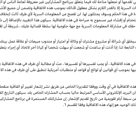
لتي نقدمها أو نجعلها متاحة لك فيما يتعلق ببرنامج المشاركين غير معروفة لعامة الناس أ
 السرية إلا بالقدر اللازم بشكل معقول لأدائك بموجب هذه الاتفاقية وتضمن أن جميع الأش
دة في هذا الحكم وسوف يمتثلون لها. لن تفصح عن المعلومات السرية لأي طرف ثالث (بخلاف 
تخدام أو إفشاء غير مسموح به صراحة في هذه الاتفاقية. سيكون هذا التقييد بالإضافة إلى 
 لا تقيد هذه الفقرة حقك في مشاركة المعلومات السرية مع جهة حكومية لها سلطة قضائية عليك ، شريط
خلق أي شراكة أو مشروع مشترك أو وكالة أو امتياز أو مندوب مبيعات أو علاقة عمل بينك وب
 التابعة لنا. إذا أذنت أو ساعدت أو شجعت أو سهلت شخصا أو كيانا آخر لاتخاذ أي إجراء يتع
ي هذه الاتفاقية ، أو يجب تفسيرها أو تفسيرها ، حث أو مطالبة أي طرف في هذه الاتفاقية با
يها بموجب أي قوانين أو لوائح أو قواعد أو متطلبات أمريكية تنطبق على أي طرف في هذه الات
ذه الاتفاقية في أي وقت ووفقا لتقديرنا الخاص عن طريق نشر إشعار تغيير أو اتفاقية منقح
وان البريد الإلكتروني الأساسي المرتبط حاليا بحساب المشارك الخاص بك. سيكون التاريخ الفع
عن سبعة أيام تقويمية من تاريخ تقديم الإشعار. إن مشاركتك المستمرة في برنامج المشارك
ك الوحيد هو إنهاء هذه الاتفاقية وفقا للقسم ٦.