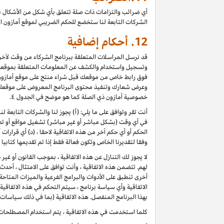
أي ضرائب والتزامات ذات صلة تتعلق بأي شكل من الأشكال ب
الشركات التابعة لنا ستخضع للحكم الضريبي لموقع أمازون ا
12.
أحكام إضافية
قد نرسل المراسلات المتعلقة ببرنامج الشركاء من وقت لآخر، 
وتسجيل واستخدام والكشف عن المعلومات المتعلقة بموقعك 
فوق رابط خاص من موقعك قبل شراء منتج على موقع أمازون) ، 
وعرض شعارك وتنفيذ محتوى البرنامج المعروض على موقعك كأ
خصوصية أمازون ذي الصلة كما هو موضح في الجدول ٤.
أنت تقر وتوافق على ما يلي: (أ) يجوز لنا والشركات التابعة 
في أي وقت (بشكل مباشر أو غير مباشر) تشغيل مواقع أو تطب
الحكم أو أي حكم آخر من هذه الاتفاقية لاحقا ، (د) أي قرارا
وفقا لتقديرنا الخاص وتكون فعالة فقط إذا تم تقديمها كتابي
لا يجوز لك التنازل عن هذه الاتفاقية ، بموجب القانون أو غي
لهم. تتضمن هذه الاتفاقية ، وأنت توافق على الامتثال ، أح
أخرى تنطبق على الأدوات والبرامج الفرعية والميزات المتاح
الاتفاقية وأي سياسة برنامج ، سيتم التحكم في هذه الاتفاقي
بهذا البرنامج المنفصل. هذه الاتفاقية (بما في ذلك سياسات 
كلما استخدمت في هذه الاتفاقية ، يتم استخدام المصطلحات 