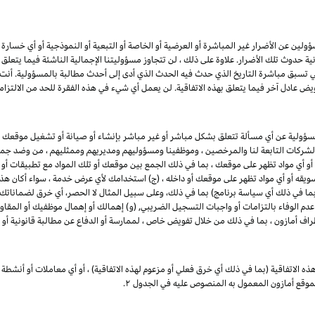
ين عن الأضرار غير المباشرة أو العرضية أو الخاصة أو التبعية أو النموذجية أو أي خسارة في ا
انية حدوث تلك الأضرار. علاوة على ذلك ، لن تتجاوز مسؤوليتنا الإجمالية الناشئة فيما يتع
ي تسبق مباشرة التاريخ الذي حدث فيه الحدث الذي أدى إلى أحدث مطالبة بالمسؤولية. أن
يض عادل آخر فيما يتعلق بهذه الاتفاقية. لن يعمل أي شيء في هذه الفقرة للحد من الالتزام
مسؤولية عن أي مسألة تتعلق بشكل مباشر أو غير مباشر بإنشاء أو صيانة أو تشغيل موقعك 
 والشركات التابعة لنا والمرخصين ، وموظفينا ومسؤوليهم ومديريهم وممثليهم ، من وضد جميع
 أو أي مواد تظهر على موقعك ، بما في ذلك الجمع بين موقعك أو تلك المواد مع تطبيقات أو
 تسويقه أو أي مواد تظهر على موقعك أو داخله ، (ج) استخدامك لأي عرض خدمة ، سواء أكان هذا 
 (بما في ذلك أي سياسة برنامج) بما في ذلك، وعلى سبيل المثال لا الحصر، أي خرق لضماناتك
 عدم الوفاء بالتزامات أو واجبات التسجيل الضريبي, (و) إهمالك أو إهمال موظفيك أو المقاو
طراف أمازون ، بما في ذلك من خلال تفويض خاص ، لممارسة أو الدفاع عن مطالبة قانونية أو 
ذه الاتفاقية (بما في ذلك أي خرق فعلي أو مزعوم لهذه الاتفاقية) ، أو أي معاملات أو أنشطة 
 بموقع أمازون المعمول به المنصوص عليه في الجدول
۲.