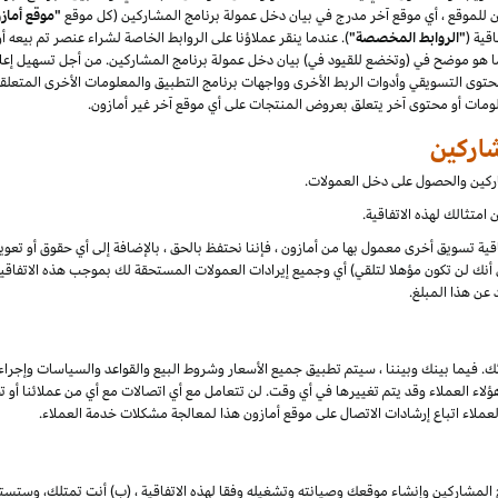
"موقع أماز
قية (
"الروابط المخصصة"
). عندما ينقر عملاؤنا على الروابط الخاصة لشراء عنصر تم بيعه 
هو موضح في (وتخضع للقيود في) بيان دخل عمولة برنامج المشاركين. من أجل تسهيل إعلان
توى التسويقي وأدوات الربط الأخرى وواجهات برنامج التطبيق والمعلومات الأخرى المتعلقة
علومات أو محتوى آخر يتعلق بعروض المنتجات على أي موقع آخر غير أمازون.
شاركين والحصول على دخل العمولات.
امتثالك لهذه الاتفاقية.
تفاقية تسويق أخرى معمول بها من أمازون ، فإننا نحتفظ بالحق ، بالإضافة إلى أي حقوق أو تع
أنك لن تكون مؤهلا لتلقي) أي وجميع إيرادات العمولات المستحقة لك بموجب هذه الاتفاقية ،
 عن هذا المبلغ.
ك. فيما بينك وبيننا ، سيتم تطبيق جميع الأسعار وشروط البيع والقواعد والسياسات وإجراء
 العملاء وقد يتم تغييرها في أي وقت. لن تتعامل مع أي اتصالات مع أي من عملائنا أو تخا
لعملاء اتباع إرشادات الاتصال على موقع أمازون هذا لمعالجة مشكلات خدمة العملاء.
 المشاركين وإنشاء موقعك وصيانته وتشغيله وفقا لهذه الاتفاقية ، (ب) أنت تمتلك، وستست