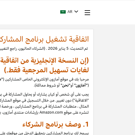
AR
اتفاقية تشغيل برنامج المشارك
تم التحديث: 5 يناير 2026 . (الشركاء الحاليون، راجع التغييرات.)
(إن النسخة الإنجليزية من اتفاقي
لغايات تسهيل المرجعية فقط.)
مرحبا بك في موقع أمازون الإلكتروني الخاص المشاركين (
"م
(
"
أمازون"
أو
"نحن"
أو شروط مماثلة).
يجب على أي شخص أو كيان يشارك أو يحاول المشاركة في برن
المثال ، متطلبات المشاركة في برنامج المشاركين ، ورخصة الم
تنشره على موقع Amazon.com بإرشادات منتدى أمازون، بما في ذلك حظر تقييمات المستخدمين التي يتم إنشاؤها أو تحريرها أو إزالتها مقابل تعويض. يرجى قراءة السياسات والإرشادات بعناية
1. وصف برنامج الشركاء
يسمح لك برنامج المشاركين بتحقيق الدخل من موقعك على الو