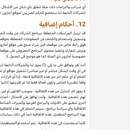
أي ضرائب والتزامات ذات صلة تتعلق بأي شكل من الأشكال ب
الشركات التابعة لنا ستخضع للحكم الضريبي لموقع أمازون ا
12.
أحكام إضافية
قد نرسل المراسلات المتعلقة ببرنامج الشركاء من وقت لآخر، 
وتسجيل واستخدام والكشف عن المعلومات المتعلقة بموقعك 
فوق رابط خاص من موقعك قبل شراء منتج على موقع أمازون) ، 
وعرض شعارك وتنفيذ محتوى البرنامج المعروض على موقعك كأ
خصوصية أمازون ذي الصلة كما هو موضح في الجدول ٤.
أنت تقر وتوافق على ما يلي: (أ) يجوز لنا والشركات التابعة 
في أي وقت (بشكل مباشر أو غير مباشر) تشغيل مواقع أو تطب
الحكم أو أي حكم آخر من هذه الاتفاقية لاحقا ، (د) أي قرارا
وفقا لتقديرنا الخاص وتكون فعالة فقط إذا تم تقديمها كتابي
لا يجوز لك التنازل عن هذه الاتفاقية ، بموجب القانون أو غي
لهم. تتضمن هذه الاتفاقية ، وأنت توافق على الامتثال ، أح
أخرى تنطبق على الأدوات والبرامج الفرعية والميزات المتاح
الاتفاقية وأي سياسة برنامج ، سيتم التحكم في هذه الاتفاقي
بهذا البرنامج المنفصل. هذه الاتفاقية (بما في ذلك سياسات 
كلما استخدمت في هذه الاتفاقية ، يتم استخدام المصطلحات 