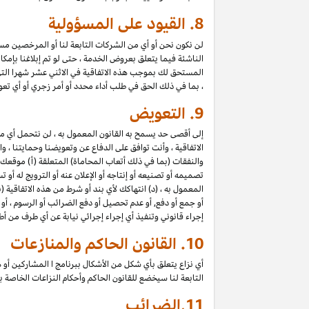
8.
القيود على المسؤولية
لن نكون نحن أو أي من الشركات التابعة لنا أو المرخصين مسؤول
الناشئة فيما يتعلق بعروض الخدمة ، حتى لو تم إبلاغنا بإمك
المستحق لك بموجب هذه الاتفاقية في الاثني عشر شهرا الت
، بما في ذلك الحق في طلب أداء محدد أو أمر زجري أو أي تعو
9.
التعويض
إلى أقصى حد يسمح به القانون المعمول به ، لن نتحمل أي 
الاتفاقية ، وأنت توافق على الدفاع عن وتعويضنا وحمايتنا ،
والنفقات (بما في ذلك أتعاب المحاماة) المتعلقة (أ) موقعك
تصميمه أو تصنيعه أو إنتاجه أو الإعلان عنه أو الترويج له أو
المعمول به ، (د) انتهاكك لأي بند أو شرط من هذه الاتفاقية
أو جمع أو دفع, أو عدم تحصيل أو دفع الضرائب أو الرسوم ، أو
إجراء قانوني وتنفيذ أي إجراء إجرائي نيابة عن أي طرف من أ
10.
القانون الحاكم والمنازعات
أي نزاع يتعلق بأي شكل من الأشكال ببرنامج ا المشاركين أو ه
التابعة لنا سيخضع للقانون الحاكم وأحكام النزاعات الخاصة
11.
الضرائب