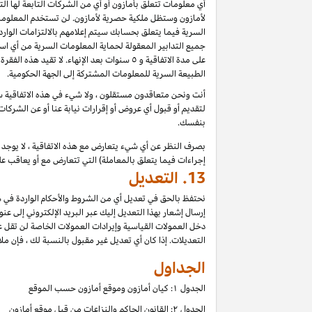
أي معلومات تتعلق بأمازون أو أي من الشركات التابعة لها ا
لأمازون وستظل ملكية حصرية لأمازون. لن تستخدم المعلومات
السرية فيما يتعلق بحسابك سيتم إعلامهم بالالتزامات الوار
جميع التدابير المعقولة لحماية المعلومات السرية من أي اس
على مدة الاتفاقية و ٥ سنوات بعد الإنهاء.
الطبيعة السرية للمعلومات المشتركة إلى الجهة الحكومية.
أنت ونحن متعاقدون مستقلون ، ولا شيء في هذه الاتفاقية سي
لتقديم أو قبول أي عروض أو إقرارات نيابة عنا أو عن الشركات
بنفسك.
بصرف النظر عن أي شيء يتعارض مع هذه الاتفاقية ، لا يوجد ف
إجراءات فيما يتعلق بالمعاملة) التي تتعارض مع أو يعاقب عل
13.
التعديل
نحتفظ بالحق في تعديل أي من الشروط والأحكام الواردة في ه
إرسال إشعار بهذا التعديل إليك عبر البريد الإلكتروني إلى عن
دخل العمولات القياسية وإيرادات العمولات الخاصة لن تقل 
التعديلات. إذا كان أي تعديل غير مقبول بالنسبة لك ، فإن ملاذ
الجداول
الجدول ۱: كيان أمازون وموقع أمازون حسب الموقع
الجدول ۲: القانون الحاكم والنزاعات من قبل موقع أمازون