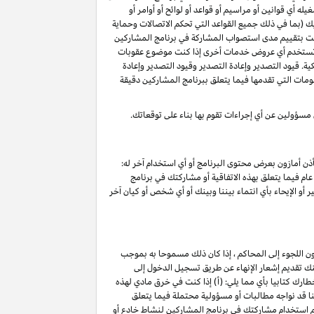
 أي قوانين أو مراسيم أو قواعد أو لوائح أو أوامر أو
ليك (بما في ذلك جميع القواعد التي تحكم الاتصالات وحماية
د قمت بتقييم مدى استصواب المشاركة في برنامج المشاركين
أو تستخدم أي عروض خدمات أخرى إذا كنت موضوع عقوبات
ة. قيود التصدير وإعادة التصدير وقيود التصدير وإعادة
لومات التي تقدمها فيما يتعلق ببرنامج المشاركين دقيقة
 مسؤولين عن أي إجراءات تقوم بها بناء على توقعاتك.
ذن أمازون بعرض محتوى البرنامج أو أي استخدام آخر له:
ام فيما يتعلق بهذه الاتفاقية أو مشاركتك في برنامج
 أو الإيحاء بأي انتماء بيننا وبينك أو أي شخص أو كيان آخر
ون اللجوء إلى المحاكم ، إذا كان ذلك مسموحا به بموجب
خ نفاذ هذا الإنهاء ۷ أيام تقويمية من تاريخ تقديم الإشعار. يمكنك تقديم إشعار الإنهاء عن طريق تسجيل الدخول إلى
ارك كتابيا بأي مما يلي: (أ) إذا كنت في خرق مادي لهذه
ج) ؛(ج) نعتقد أننا قد نواجه مطالبات أو مسؤولية محتملة فيما يتعلق
تم استخدام مشاركتك في برنامج المشاركين لنشاط خادع أو