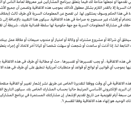
لتي نقدمها أو نجعلها متاحة لك فيما يتعلق ببرنامج المشاركين غير معروفة لعامة الناس أ
 السرية إلا بالقدر اللازم بشكل معقول لأدائك بموجب هذه الاتفاقية وتضمن أن جميع الأش
دة في هذا الحكم وسوف يمتثلون لها. لن تفصح عن المعلومات السرية لأي طرف ثالث (بخلاف 
تخدام أو إفشاء غير مسموح به صراحة في هذه الاتفاقية. سيكون هذا التقييد بالإضافة إلى 
 لا تقيد هذه الفقرة حقك في مشاركة المعلومات السرية مع جهة حكومية لها سلطة قضائية عليك ، شريط
خلق أي شراكة أو مشروع مشترك أو وكالة أو امتياز أو مندوب مبيعات أو علاقة عمل بينك وب
 التابعة لنا. إذا أذنت أو ساعدت أو شجعت أو سهلت شخصا أو كيانا آخر لاتخاذ أي إجراء يتع
ي هذه الاتفاقية ، أو يجب تفسيرها أو تفسيرها ، حث أو مطالبة أي طرف في هذه الاتفاقية با
يها بموجب أي قوانين أو لوائح أو قواعد أو متطلبات أمريكية تنطبق على أي طرف في هذه الات
ذه الاتفاقية في أي وقت ووفقا لتقديرنا الخاص عن طريق نشر إشعار تغيير أو اتفاقية منقح
وان البريد الإلكتروني الأساسي المرتبط حاليا بحساب المشارك الخاص بك. سيكون التاريخ الفع
عن سبعة أيام تقويمية من تاريخ تقديم الإشعار. إن مشاركتك المستمرة في برنامج المشارك
ك الوحيد هو إنهاء هذه الاتفاقية وفقا للقسم ٦.