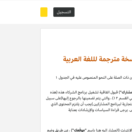
التسجيل
خة مترجمة لللغة العربية
) ، حيث يمكنك إدارة علاقة التسويق بالعمولة الخاصة بك مع كيانات أمازون ذات الصلة على النحو المنصوص عليه في الجدول ۱
شارك"
) قبول اتفاقية تشغيل برنامج الشركاء هذه (هذه
"الاتفاقية") دون تغيير. من خلال التسجيل في موقع المشاركين أو استخدامه ، فإنك توافق على هذه الاتفاقية ، بما في ذلك سياسات البرنامج (المحددة في القسم ۱۲) ، والتي يتم تضمينها بالرجوع إليها(على سبيل
لتجارية لبرنامج المشاركين.)يجب أن يلتزم المحتوى الذي
نترنت (المشار إليه هنا باسم
"موقعك"
) ، عن طريق وضع