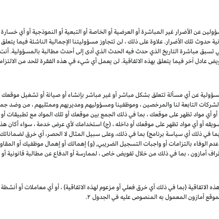
ين عن الأضرار غير المباشرة أو العرضية أو الخاصة أو التبعية أو النموذجية أو أي خسارة في ا
انية حدوث تلك الأضرار. علاوة على ذلك ، لن تتجاوز مسؤوليتنا الإجمالية الناشئة فيما يتع
ي تسبق مباشرة التاريخ الذي حدث فيه الحدث الذي أدى إلى أحدث مطالبة بالمسؤولية. أن
يض عادل آخر فيما يتعلق بهذه الاتفاقية. لن يعمل أي شيء في هذه الفقرة للحد من الالتزام
مسؤولية عن أي مسألة تتعلق بشكل مباشر أو غير مباشر بإنشاء أو صيانة أو تشغيل موقعك 
 والشركات التابعة لنا والمرخصين ، وموظفينا ومسؤوليهم ومديريهم وممثليهم ، من وضد جميع
 أو أي مواد تظهر على موقعك ، بما في ذلك الجمع بين موقعك أو تلك المواد مع تطبيقات أو
 تسويقه أو أي مواد تظهر على موقعك أو داخله ، (ج) استخدامك لأي عرض خدمة ، سواء أكان هذا 
 (بما في ذلك أي سياسة برنامج) بما في ذلك، وعلى سبيل المثال لا الحصر، أي خرق لضماناتك
 عدم الوفاء بالتزامات أو واجبات التسجيل الضريبي, (و) إهمالك أو إهمال موظفيك أو المقاو
طراف أمازون ، بما في ذلك من خلال تفويض خاص ، لممارسة أو الدفاع عن مطالبة قانونية أو 
ذه الاتفاقية (بما في ذلك أي خرق فعلي أو مزعوم لهذه الاتفاقية) ، أو أي معاملات أو أنشطة 
 بموقع أمازون المعمول به المنصوص عليه في الجدول
۲.