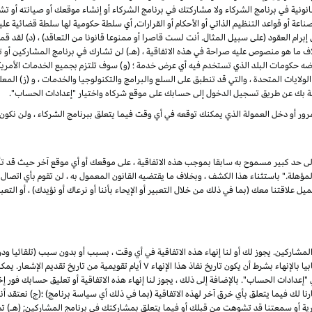
ونية في برنامج الشركاء ولا مشاركتك في برنامج الشركاء أو إنشاء موقعك أو صيانته أو تشغيله
ناعة أو قواعد التنظيم الذاتي أو الأحكام أو القرارات, أي سلطة حكومية لها سلطة قضائية ع
لى إبرام العقود (على سبيل المثال. أنت لست قاصرا أو ممنوعا قانونا من التعاقد) ، (د) لق
اف ما هو منصوص عليه صراحة في هذه الاتفاقية ، (هـ) لن تشارك في برنامج المشاركين 
رضه حكومات البلد الذي تستخدم فيه أي عرض خدمة ؛ (و) سوف تلتزم بجميع الخدمات الأمريكي
لولايات المتحدة ، والتي قد تنطبق على السلع والبرامج والتكنولوجيا والخدمات ، و (ز) المع
ة بك عن طريق تسجيل الدخول إلى حسابك على موقع شركاه واختيار "إعدادات الحساب".
رور أو دخل العمولة الذي يمكنك توقعه في أي وقت فيما يتعلق ببرنامج الشركاء ، ولن نكون
إلى حد كبير مسموح به سابقا بموجب هذه الاتفاقية ، على موقعك أو أي موقع آخر حيث قد تأ
لة." باستثناء هذا الكشف ، وبخلاف ما يقتضيه القانون المعمول به ، لن تقوم بأي اتصال ع
علاقتنا معك (بما في ذلك من خلال التعبير أو الإيحاء بأننا أو نرعاك أو نؤيدك) ، أو التعبير
شاركين. يجوز لك أو لنا إنهاء هذه الاتفاقية في أي وقت ، بسبب أو بدون سبب (تلقائيا ود
القانون المعمول به) ، من خلال إعطاء الطرف الآخر إشعارا كتابيا بالإنهاء بشرط أن يكون تاري
ادات الحساب". بالإضافة إلى ذلك ، يجوز لنا إنهاء هذه الاتفاقية أو تعليق حسابك فور إخط
ذا فشلت في العلاج في غضون ۷ أيام من إخطارنا لك فيما يتعلق بأي خرق آخر لهذه الاتفاقية (بما في ذلك أي سياسة برنام
جارية أو سمعتنا قد تشوهت من قبلك أو فيما يتعلق بمشاركتك في برنامج المشاركين; (هـ) 