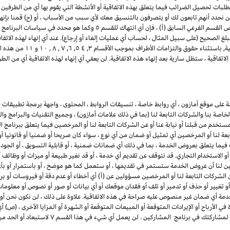
تطلبات تحصيل الضرائب فيما يتعلق بهذه الاتفاقية أو الأنشطة التي يقوم بها أي من الطرفين ب
ن نحدد أنهم تابعون لك أو يتصرفون بالتنسيق معك لأي سبب من الأسباب ، أو (ح) قمنا بإنه
للمشاركين. لتجنب الشك وعلى سبيل المثال لا الحصر لأغراض القسم الفرعي السابق 
لغ الصحيح (على سبيل المثال ، لحساب أي عمليات إلغاء أو إرجاع). عند أي إنهاء لهذه الاتف
ذلك أي وجميع التراخيص الممنو
تفاقية ، ستظل سارية بعد إنهاء هذه الاتفاقية. لن يعفي أي إنهاء لهذه الاتفاقية أي من 
لى موقع أمازون ، أي روابط خاصة ، تنسيقات الروابط ، المحتوى ، واجهة برمجة تطبيقات إع
لخاصة بنا والشركات التابعة لنا (بما في ذلك علامات أمازون) ، وجميع التقنيات والبرامج و
مستخدم من قبلنا أو نيابة عنا أو عن الشركات التابعة لنا أو المرخصين فيما يتعلق ببرنامج 
بعة لنا أو المرخصين أي تمثيل أو ضمان من أي نوع ، سواء كان صريحا أو ضمنيا أو قانونيا 
ما يتعلق بعروض الخدمة ، بما في ذلك أي ضمانات ضمنية ، أو قابلية التسويق ، أو الجودة ا
ء أو الاستخدام التجاري. قد نتوقف عن تقديم أي خدمة ، أو قد نغير طبيعة أو ميزات أو وظ
ين لنا أن عروض الخدمة ستستمر في تقديمها ، أو ستعمل كما هو موضح ، أو باستمرار أو بأي 
 الشركات التابعة لنا أو المرخصين مسؤولين عن (أ) أي أخطاء أو عدم دقة أو فيروسات أو برام
أو تغيير أو حذف أو تدمير أو تلف أو فقدان موقعك أو أي بيانات أو صور أو نصوص أو معلو
دمة أي ضمان غير منصوص عليه صراحة في هذه الاتفاقية. علاوة على ذلك ، لن نكون نحن أو 
ي الأرباح أو الإيرادات المتوقعة أو المبيعات المتوقعة أو الشهرة أو المزايا الأخرى ، (ص) 
بمشاركتك في برنامج المشاركين ، أو (ض) أي إنهاء أو تعل