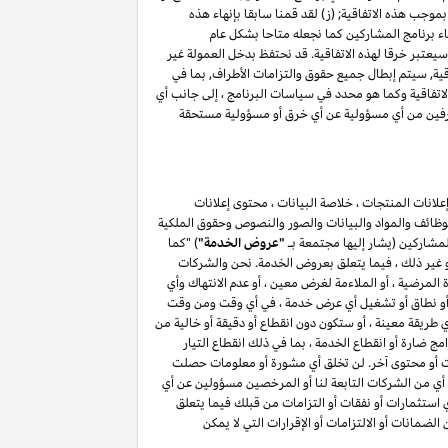
موجب هذه الاتفاقية; (ز) لقد قمنا سابقا بإنهاء هذه
اء برنامج المشاركين كما نجعله متاحا بشكل عام
(أ) ، فإن أي انتهاك للقسم ٥ وكما هو محدد في سياسات البرنامج سيعتبر خرقا لهذه الاتفاقية. قد نحتفظ بدخل العمولة غير
اقية, سيتم إبطال جميع حقوق والتزامات الأطراف, بما في
حة فيما يتعلق بهذه الاتفاقية, باستثناء حقوق والتزامات الأطراف بموجب الأقسام ۳, ٤ ٥, ٦, ۷ , ۸ , ۱۰ و ۱۱ من هذه الاتفاقية وكما هو محدد في سياسات البرنامج ، إلى جانب أي
الطرفين من أي مسؤولية عن أي خرق أو مسؤولية مستحقة
لانات المنتجات ، خلاصة البيانات ، محتوى إعلانات
الوظائف والمواد والبيانات والصور والنصوص وحقوق الملكية
المشاركين (يشار إليها مجتمعة بـ
"عروض الخدمة"
) "كما
أو غير ذلك ، فيما يتعلق بعروض الخدمة. نحن والشركات
لمرضية ، أو الملاءمة لغرض معين ، أو عدم الانتهاك وأي
ائف أو نطاق أو تشغيل أي عرض خدمة ، في أي وقت ومن وقت
طريقة معينة ، أو ستكون دون انقطاع أو دقيقة أو خالية من
ج ضارة أو انقطاع الخدمة ، بما في ذلك انقطاع التيار
مات أو محتوى آخر. لن تخلق أي مشورة أو معلومات حصلت
أي من الشركات التابعة لنا أو المرخصين مسؤولين عن أي
أي استثمارات أو نفقات أو التزامات من قبلك فيما يتعلق
يق لمشاركتك في برنامج المشاركين . لن يعمل أي شيء في هذا القسم ۷ لاستبعاد أو الحد من الضمانات أو الالتزامات أو الإقرارات التي لا يمكن