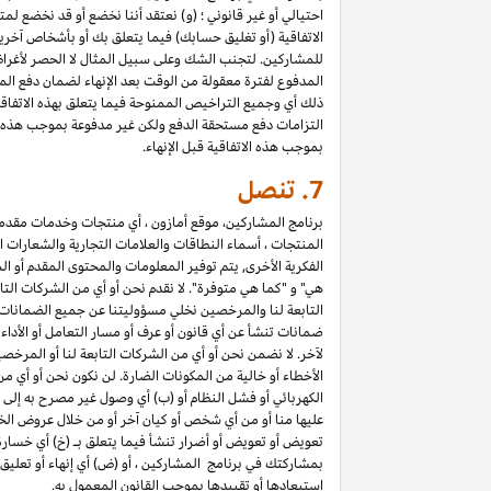
احتيالي أو غير قانوني ؛ (و) نعتقد أننا نخضع أو قد نخضع لم
الاتفاقية (أو تغليق حسابك) فيما يتعلق بك أو بأشخاص آخري
المدفوع لفترة معقولة من الوقت بعد الإنهاء لضمان دفع المب
التزامات دفع مستحقة الدفع ولكن غير مدفوعة بموجب هذه الا
بموجب هذه الاتفاقية قبل الإنهاء.
7.
تنصل
برنامج المشاركين، موقع أمازون ، أي منتجات وخدمات مقدمة ع
المنتجات ، أسماء النطاقات والعلامات التجارية والشعارات ا
الفكرية الأخرى, يتم توفير المعلومات والمحتوى المقدم أو ال
هي" و "كما هي متوفرة". لا نقدم نحن أو أي من الشركات التا
التابعة لنا والمرخصين نخلي مسؤوليتنا عن جميع الضمانات في
ضمانات تنشأ عن أي قانون أو عرف أو مسار التعامل أو الأدا
لآخر. لا نضمن نحن أو أي من الشركات التابعة لنا أو المرخص
الأخطاء أو خالية من المكونات الضارة. لن نكون نحن أو أي من
الكهربائي أو فشل النظام أو (ب) أي وصول غير مصرح به إلى 
عليها منا أو من أي شخص أو كيان آخر أو من خلال عروض الخ
تعويض أو تعويض أو أضرار تنشأ فيما يتعلق بـ (خ) أي خسارة ف
استبعادها أو تقييدها بموجب القانون المعمول به.