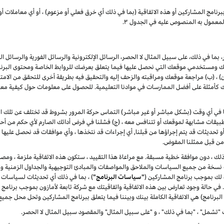
برنامج
المشاركين
أو هذه الاتفاقية (بما في ذلك أي خرق فعلي أو مزعوم) ، أو أي معاملات أو
لمعمول به المنصوص عليه في الجدول ۳.
بما في ذلك، على سبيل المثال لا الحصر، الرسائل الإلكترونية والرسائل الفورية والرسائل ا
ومستخدمي موقعك التي نحصل عليها فيما يتعلق بعرضك للروابط الخاصة ومحتوى البرنامج 
(ب) مراجعة موقعك ومراقبته والزحف إليه والتحقيق فيه بطريقة أخرى للتحقق من الامتثال له
مثلة على أفضل الممارسات في موادنا التعليمية. للحصول على معلومات حول كيفية معالج
لنا في أي وقت (بشكل مباشر أو غير مباشر) التماس حركة المرور بشروط قد تختلف عن تلك الوار
يقات مشابهة لموقعك أو تتنافس معه ، (ج) فشلنا في فرض أدائك الصارم لأي حكم من أحكا
ت أو تحديثات قد يتم إجراؤها من قبلنا, أي إجراءات قد نتخذها ، وأي موافقات قد نحصل عليها 
ا من قبل ممثلنا المفوض.
ر ذلك ، دون موافقة خطية مسبقة. مع مراعاة هذا التقييد ، ستكون هذه الاتفاقية ملزمة ، ومصل
دث نسخة من جميع السياسات والملاحق والمواصفات والمبادئ التوجيهية والجداول الزمنية وال
ة لك بموجب برنامج المشاركين (
"سياسات البرنامج"
) ، بما في ذلك أي تحديثات لسياسات 
ة. في حالة وجود تعارض بين هذه الاتفاقية واتفاقيتك مع شركة تابعة لأمازون بموجب برنامج
البرنامج) هي الاتفاقية الكاملة بينك وبيننا فيما يتعلق ببرنامج المشاركين وتحل محل جميع
"تشمل" ، "بما في ذلك" ، و "على سبيل المثال" والمقصود سبيل المثال لا الحصر.