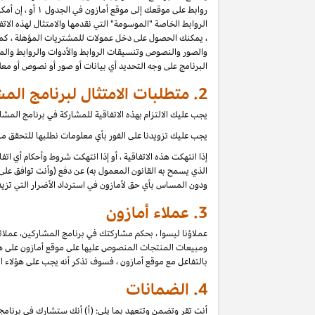
روابط على موقعك إلى موقع أمازون في الجدول ۱ أو ، إن أمكن للموقع ، أي موقع آخر مدرج في بيان دخل عمولة برنامج المشاركين (كل موقع
الروابط الخاصة "الموسومة" التي نقدمها والامتثال لهذه الاتفا
، يمكنك الحصول على دخل عمولات للمشتريات المؤهلة ، كما 
والصور والنصوص وتنسيقات الروابط والأدوات والروابط والمح
البرنامج على وجه التحديد أي بيانات أو صور أو نصوص أو م
2. متطلبات الامتثال لبرنامج المشاركين
يجب عليك الالتزام بهذه الاتفاقية للمشاركة في برنامج الم
يجب عليك تزويدنا على الفور بأي معلومات نطلبها للتحقق من 
إذا انتهكت هذه الاتفاقية ، أو إذا انتهكت شروط وأحكام أي ا
الذي يسمح به القانون المعمول به) عن دفع (وأنت توافق على 
ودون المساس بأي حق لأمازون في استرداد الأضرار التي تزيد
3.
عملاء أمازون
عملاؤنا ليسوا ، بحكم مشاركتك في برنامج المشاركين، عملائ
ومبيعات المنتجات المنصوص عليها على موقع أمازون على هؤلاء
بالتفاعل مع موقع أمازون ، فسوف تذكر أنه يجب على هؤلاء ا
4.
الضمانات
أنت تقر وتضمن وتتعهد بما يلي: (أ) أنك ستشارك في برنامج