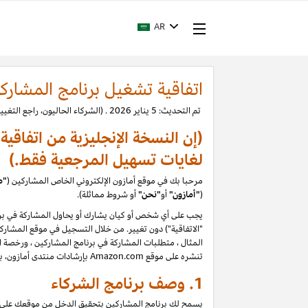
AR
اتفاقية تشغيل برنامج المشارك
تم التحديث: 5 يناير 2026 . (الشركاء الحاليون، راجع التغييرات.)
(إن النسخة الإنجليزية من اتفاقي
لغايات تسهيل المرجعية فقط.)
مرحبا بك في موقع أمازون الإلكتروني الخاص المشاركين (
"م
(
"
أمازون"
أو
"نحن"
أو شروط مماثلة).
يجب على أي شخص أو كيان يشارك أو يحاول المشاركة في برن
المثال ، متطلبات المشاركة في برنامج المشاركين ، ورخصة الم
تنشره على موقع Amazon.com بإرشادات منتدى أمازون، بما في ذلك حظر تقييمات المستخدمين التي يتم إنشاؤها أو تحريرها أو إزالتها مقابل تعويض. يرجى قراءة السياسات والإرشادات بعناية
1. وصف برنامج الشركاء
يسمح لك برنامج المشاركين بتحقيق الدخل من موقعك على الو