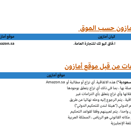
كيان أمازون
موقع أماز
ا.فاق كيو تك للتجارة العامة.
azon.sa
موقع أمازون
لسعودية"
) هذه الاتفاقية. أي نزاع أو مطالبة أو
Amazon.sa
 صلة بها ، بما في ذلك أي نزاع يتعلق بوجودها
طلانها وأي نزاع يتعلق بأي التزامات غير
قية ، يتم الرجوع إليه وحله نهائيا عن طريق
الدولي ("هيئة لندن للتحكيم الدولي")
احدا ، يتم تعيينهم وفقا لقواعد التحكيم
كانه القانوني هو الرياض ، المملكة العربية
ة الإنجليزية