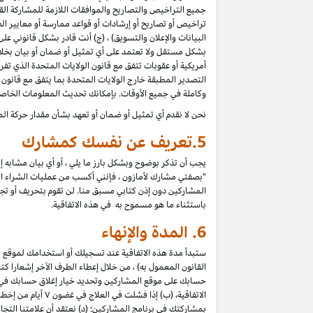
جميع التراخيص والتصاريح والموافقات اللازمة للمشاركة القان
تراخيص أو تصاريح أو إرشادات أو قواعد ممارسة أو معايير الص
البيانات والإعلان والتسويق) ، (ج) أنت قادر بشكل قانوني ع
بشكل مستقل ولا تعتمد على أي تمثيل أو ضمان أو بيان بخل
أمريكية أو عقوبات تتفق مع قانون الولايات المتحدة الذي تف
التصدير المطبقة خارج الولايات المتحدة بما يتفق مع قانون ا
وكاملة في جميع الأوقات. بإمكانك تحديث المعلومات الخاص
نحن لا نقدم أي تمثيل أو ضمان أو تعهد بشأن مقدار حركة الم
5.
تعريف عن نفسك كمشارك
يجب أن تذكر بوضوح وبشكل بارز ما يلي ، أو أي بيان مشابه 
"بصفتي مشارك لأمازون ، فإنني أكسب من عمليات الشراء المؤه
المشاركين دون إذن كتابي مسبق منا. لن تقوم بتحريف أو تجميل 
باستثناء ما هو مسموح به في هذه الاتفاقية.
6.
المدة والإنهاء
ستبدأ مدة هذه الاتفاقية عند تسجيلك أو استخدامك لموقع الم
حسابك على موقع المشاركين وتحديد خيار إغلاق حسابك في "إعد
الاتفاقية، (ب) إ
بمشاركتك في برنامج المشاركين؛ (د) نعتقد أن علامتنا الت