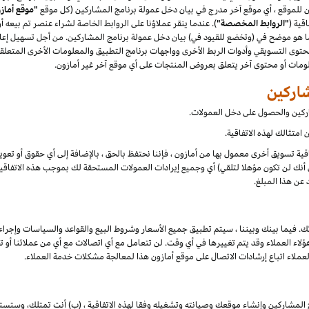
"موقع أماز
قية (
"الروابط المخصصة"
). عندما ينقر عملاؤنا على الروابط الخاصة لشراء عنصر تم بيعه 
هو موضح في (وتخضع للقيود في) بيان دخل عمولة برنامج المشاركين. من أجل تسهيل إعلان
توى التسويقي وأدوات الربط الأخرى وواجهات برنامج التطبيق والمعلومات الأخرى المتعلقة
علومات أو محتوى آخر يتعلق بعروض المنتجات على أي موقع آخر غير أمازون.
شاركين والحصول على دخل العمولات.
امتثالك لهذه الاتفاقية.
تفاقية تسويق أخرى معمول بها من أمازون ، فإننا نحتفظ بالحق ، بالإضافة إلى أي حقوق أو تع
أنك لن تكون مؤهلا لتلقي) أي وجميع إيرادات العمولات المستحقة لك بموجب هذه الاتفاقية ،
 عن هذا المبلغ.
ك. فيما بينك وبيننا ، سيتم تطبيق جميع الأسعار وشروط البيع والقواعد والسياسات وإجراء
 العملاء وقد يتم تغييرها في أي وقت. لن تتعامل مع أي اتصالات مع أي من عملائنا أو تخا
لعملاء اتباع إرشادات الاتصال على موقع أمازون هذا لمعالجة مشكلات خدمة العملاء.
 المشاركين وإنشاء موقعك وصيانته وتشغيله وفقا لهذه الاتفاقية ، (ب) أنت تمتلك، وستست