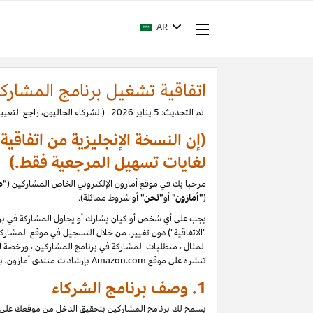
AR
اتفاقية تشغيل برنامج المشارك
تم التحديث: 5 يناير 2026 . (الشركاء الحاليون، راجع التغييرات.)
(إن النسخة الإنجليزية من اتفاقي
لغايات تسهيل المرجعية فقط.)
مرحبا بك في موقع أمازون الإلكتروني الخاص المشاركين (
"م
(
"
أمازون"
أو
"نحن"
أو شروط مماثلة).
يجب على أي شخص أو كيان يشارك أو يحاول المشاركة في برن
المثال ، متطلبات المشاركة في برنامج المشاركين ، ورخصة الم
تنشره على موقع Amazon.com بإرشادات منتدى أمازون، بما في ذلك حظر تقييمات المستخدمين التي يتم إنشاؤها أو تحريرها أو إزالتها مقابل تعويض. يرجى قراءة السياسات والإرشادات بعناية
1. وصف برنامج الشركاء
يسمح لك برنامج المشاركين بتحقيق الدخل من موقعك على الو