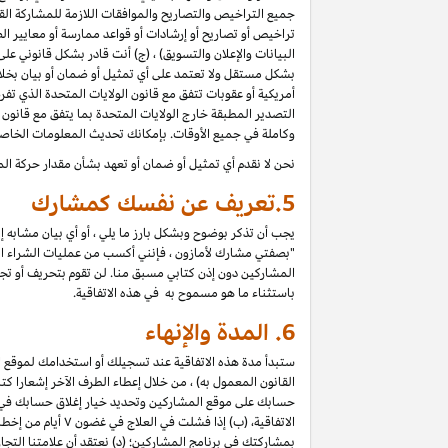
جميع التراخيص والتصاريح والموافقات اللازمة للمشاركة القان
تراخيص أو تصاريح أو إرشادات أو قواعد ممارسة أو معايير الص
البيانات والإعلان والتسويق) ، (ج) أنت قادر بشكل قانوني ع
بشكل مستقل ولا تعتمد على أي تمثيل أو ضمان أو بيان بخل
أمريكية أو عقوبات تتفق مع قانون الولايات المتحدة الذي تف
التصدير المطبقة خارج الولايات المتحدة بما يتفق مع قانون ا
وكاملة في جميع الأوقات. بإمكانك تحديث المعلومات الخاص
نحن لا نقدم أي تمثيل أو ضمان أو تعهد بشأن مقدار حركة الم
5.
تعريف عن نفسك كمشارك
يجب أن تذكر بوضوح وبشكل بارز ما يلي ، أو أي بيان مشابه 
"بصفتي مشارك لأمازون ، فإنني أكسب من عمليات الشراء المؤه
المشاركين دون إذن كتابي مسبق منا. لن تقوم بتحريف أو تجميل 
باستثناء ما هو مسموح به في هذه الاتفاقية.
6.
المدة والإنهاء
ستبدأ مدة هذه الاتفاقية عند تسجيلك أو استخدامك لموقع الم
حسابك على موقع المشاركين وتحديد خيار إغلاق حسابك في "إعد
الاتفاقية، (ب) إ
بمشاركتك في برنامج المشاركين؛ (د) نعتقد أن علامتنا الت