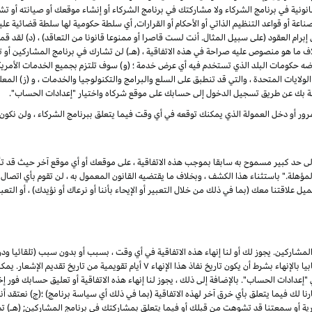
ونية في برنامج الشركاء ولا مشاركتك في برنامج الشركاء أو إنشاء موقعك أو صيانته أو تشغيله
ناعة أو قواعد التنظيم الذاتي أو الأحكام أو القرارات, أي سلطة حكومية لها سلطة قضائية ع
لى إبرام العقود (على سبيل المثال. أنت لست قاصرا أو ممنوعا قانونا من التعاقد) ، (د) لق
اف ما هو منصوص عليه صراحة في هذه الاتفاقية ، (هـ) لن تشارك في برنامج المشاركين 
رضه حكومات البلد الذي تستخدم فيه أي عرض خدمة ؛ (و) سوف تلتزم بجميع الخدمات الأمريكي
لولايات المتحدة ، والتي قد تنطبق على السلع والبرامج والتكنولوجيا والخدمات ، و (ز) المع
ة بك عن طريق تسجيل الدخول إلى حسابك على موقع شركاه واختيار "إعدادات الحساب".
رور أو دخل العمولة الذي يمكنك توقعه في أي وقت فيما يتعلق ببرنامج الشركاء ، ولن نكون
إلى حد كبير مسموح به سابقا بموجب هذه الاتفاقية ، على موقعك أو أي موقع آخر حيث قد تأ
لة." باستثناء هذا الكشف ، وبخلاف ما يقتضيه القانون المعمول به ، لن تقوم بأي اتصال ع
علاقتنا معك (بما في ذلك من خلال التعبير أو الإيحاء بأننا أو نرعاك أو نؤيدك) ، أو التعبير
شاركين. يجوز لك أو لنا إنهاء هذه الاتفاقية في أي وقت ، بسبب أو بدون سبب (تلقائيا ود
القانون المعمول به) ، من خلال إعطاء الطرف الآخر إشعارا كتابيا بالإنهاء بشرط أن يكون تاري
ادات الحساب". بالإضافة إلى ذلك ، يجوز لنا إنهاء هذه الاتفاقية أو تعليق حسابك فور إخط
ذا فشلت في العلاج في غضون ۷ أيام من إخطارنا لك فيما يتعلق بأي خرق آخر لهذه الاتفاقية (بما في ذلك أي سياسة برنام
جارية أو سمعتنا قد تشوهت من قبلك أو فيما يتعلق بمشاركتك في برنامج المشاركين; (هـ) 