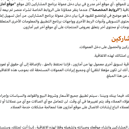
"موقع أماز
قية (
"الروابط المخصصة"
). عندما ينقر عملاؤنا على الروابط الخاصة لشراء عنصر تم بيعه 
هو موضح في (وتخضع للقيود في) بيان دخل عمولة برنامج المشاركين. من أجل تسهيل إعلان
توى التسويقي وأدوات الربط الأخرى وواجهات برنامج التطبيق والمعلومات الأخرى المتعلقة
علومات أو محتوى آخر يتعلق بعروض المنتجات على أي موقع آخر غير أمازون.
شاركين والحصول على دخل العمولات.
امتثالك لهذه الاتفاقية.
تفاقية تسويق أخرى معمول بها من أمازون ، فإننا نحتفظ بالحق ، بالإضافة إلى أي حقوق أو تع
أنك لن تكون مؤهلا لتلقي) أي وجميع إيرادات العمولات المستحقة لك بموجب هذه الاتفاقية ،
 عن هذا المبلغ.
ك. فيما بينك وبيننا ، سيتم تطبيق جميع الأسعار وشروط البيع والقواعد والسياسات وإجراء
 العملاء وقد يتم تغييرها في أي وقت. لن تتعامل مع أي اتصالات مع أي من عملائنا أو تخا
لعملاء اتباع إرشادات الاتصال على موقع أمازون هذا لمعالجة مشكلات خدمة العملاء.
 المشاركين وإنشاء موقعك وصيانته وتشغيله وفقا لهذه الاتفاقية ، (ب) أنت تمتلك، وستست