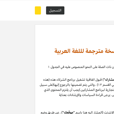
التسجيل
خة مترجمة لللغة العربية
) ، حيث يمكنك إدارة علاقة التسويق بالعمولة الخاصة بك مع كيانات أمازون ذات الصلة على النحو المنصوص عليه في الجدول ۱
شارك"
) قبول اتفاقية تشغيل برنامج الشركاء هذه (هذه
"الاتفاقية") دون تغيير. من خلال التسجيل في موقع المشاركين أو استخدامه ، فإنك توافق على هذه الاتفاقية ، بما في ذلك سياسات البرنامج (المحددة في القسم ۱۲) ، والتي يتم تضمينها بالرجوع إليها(على سبيل
لتجارية لبرنامج المشاركين.)يجب أن يلتزم المحتوى الذي
نترنت (المشار إليه هنا باسم
"موقعك"
) ، عن طريق وضع