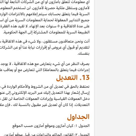
أي معلومات تتعلق بأمازون أو أي من الشركات التابعة لها ا
لأمازون وستظل ملكية حصرية لأمازون. لن تستخدم المعلومات
السرية فيما يتعلق بحسابك سيتم إعلامهم بالالتزامات الوار
جميع التدابير المعقولة لحماية المعلومات السرية من أي اس
على مدة الاتفاقية و ٥ سنوات بعد الإنهاء.
الطبيعة السرية للمعلومات المشتركة إلى الجهة الحكومية.
أنت ونحن متعاقدون مستقلون ، ولا شيء في هذه الاتفاقية سي
لتقديم أو قبول أي عروض أو إقرارات نيابة عنا أو عن الشركات
بنفسك.
بصرف النظر عن أي شيء يتعارض مع هذه الاتفاقية ، لا يوجد ف
إجراءات فيما يتعلق بالمعاملة) التي تتعارض مع أو يعاقب عل
13.
التعديل
نحتفظ بالحق في تعديل أي من الشروط والأحكام الواردة في ه
إرسال إشعار بهذا التعديل إليك عبر البريد الإلكتروني إلى عن
دخل العمولات القياسية وإيرادات العمولات الخاصة لن تقل 
التعديلات. إذا كان أي تعديل غير مقبول بالنسبة لك ، فإن ملاذ
الجداول
الجدول ۱: كيان أمازون وموقع أمازون حسب الموقع
الجدول ۲: القانون الحاكم والنزاعات من قبل موقع أمازون