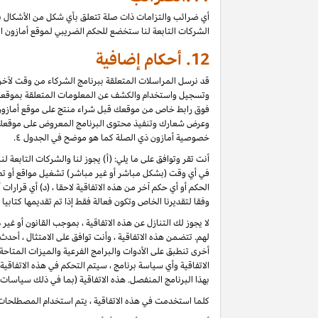
أي ضرائب والتزامات ذات صلة تتعلق بأي شكل من الأشكال ب
الشركات التابعة لنا ستخضع للحكم الضريبي لموقع أمازون ا
12.
أحكام إضافية
قد نرسل المراسلات المتعلقة ببرنامج الشركاء من وقت لآخر، 
وتسجيل واستخدام والكشف عن المعلومات المتعلقة بموقعك 
فوق رابط خاص من موقعك قبل شراء منتج على موقع أمازون) ، 
وعرض شعارك وتنفيذ محتوى البرنامج المعروض على موقعك كأ
خصوصية أمازون ذي الصلة كما هو موضح في الجدول ٤.
أنت تقر وتوافق على ما يلي: (أ) يجوز لنا والشركات التابعة 
في أي وقت (بشكل مباشر أو غير مباشر) تشغيل مواقع أو تطب
الحكم أو أي حكم آخر من هذه الاتفاقية لاحقا ، (د) أي قرارا
وفقا لتقديرنا الخاص وتكون فعالة فقط إذا تم تقديمها كتابي
لا يجوز لك التنازل عن هذه الاتفاقية ، بموجب القانون أو غي
لهم. تتضمن هذه الاتفاقية ، وأنت توافق على الامتثال ، أح
أخرى تنطبق على الأدوات والبرامج الفرعية والميزات المتاح
الاتفاقية وأي سياسة برنامج ، سيتم التحكم في هذه الاتفاقي
بهذا البرنامج المنفصل. هذه الاتفاقية (بما في ذلك سياسات 
كلما استخدمت في هذه الاتفاقية ، يتم استخدام المصطلحات 