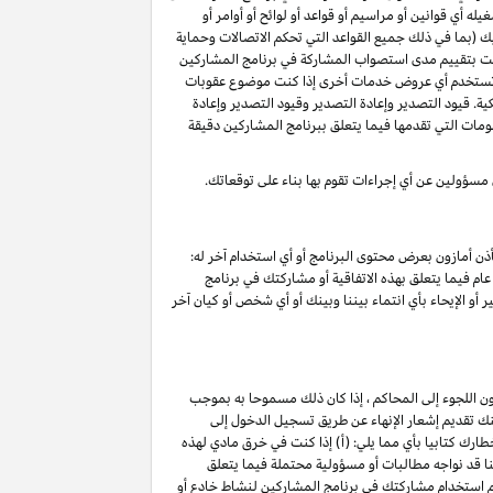
 أي قوانين أو مراسيم أو قواعد أو لوائح أو أوامر أو
ليك (بما في ذلك جميع القواعد التي تحكم الاتصالات وحماية
د قمت بتقييم مدى استصواب المشاركة في برنامج المشاركين
أو تستخدم أي عروض خدمات أخرى إذا كنت موضوع عقوبات
ة. قيود التصدير وإعادة التصدير وقيود التصدير وإعادة
لومات التي تقدمها فيما يتعلق ببرنامج المشاركين دقيقة
 مسؤولين عن أي إجراءات تقوم بها بناء على توقعاتك.
ذن أمازون بعرض محتوى البرنامج أو أي استخدام آخر له:
ام فيما يتعلق بهذه الاتفاقية أو مشاركتك في برنامج
 أو الإيحاء بأي انتماء بيننا وبينك أو أي شخص أو كيان آخر
ون اللجوء إلى المحاكم ، إذا كان ذلك مسموحا به بموجب
خ نفاذ هذا الإنهاء ۷ أيام تقويمية من تاريخ تقديم الإشعار. يمكنك تقديم إشعار الإنهاء عن طريق تسجيل الدخول إلى
ارك كتابيا بأي مما يلي: (أ) إذا كنت في خرق مادي لهذه
ج) ؛(ج) نعتقد أننا قد نواجه مطالبات أو مسؤولية محتملة فيما يتعلق
تم استخدام مشاركتك في برنامج المشاركين لنشاط خادع أو