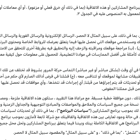
برنامج
المشاركين
أو هذه الاتفاقية (بما في ذلك أي خرق فعلي أو مزعوم) ، أو أي معاملات أو
لمعمول به المنصوص عليه في الجدول ۳.
بما في ذلك، على سبيل المثال لا الحصر، الرسائل الإلكترونية والرسائل الفورية والرسائل ا
ومستخدمي موقعك التي نحصل عليها فيما يتعلق بعرضك للروابط الخاصة ومحتوى البرنامج 
(ب) مراجعة موقعك ومراقبته والزحف إليه والتحقيق فيه بطريقة أخرى للتحقق من الامتثال له
مثلة على أفضل الممارسات في موادنا التعليمية. للحصول على معلومات حول كيفية معالج
لنا في أي وقت (بشكل مباشر أو غير مباشر) التماس حركة المرور بشروط قد تختلف عن تلك الوار
يقات مشابهة لموقعك أو تتنافس معه ، (ج) فشلنا في فرض أدائك الصارم لأي حكم من أحكا
ت أو تحديثات قد يتم إجراؤها من قبلنا, أي إجراءات قد نتخذها ، وأي موافقات قد نحصل عليها 
ا من قبل ممثلنا المفوض.
ر ذلك ، دون موافقة خطية مسبقة. مع مراعاة هذا التقييد ، ستكون هذه الاتفاقية ملزمة ، ومصل
دث نسخة من جميع السياسات والملاحق والمواصفات والمبادئ التوجيهية والجداول الزمنية وال
ة لك بموجب برنامج المشاركين (
"سياسات البرنامج"
) ، بما في ذلك أي تحديثات لسياسات 
ة. في حالة وجود تعارض بين هذه الاتفاقية واتفاقيتك مع شركة تابعة لأمازون بموجب برنامج
البرنامج) هي الاتفاقية الكاملة بينك وبيننا فيما يتعلق ببرنامج المشاركين وتحل محل جميع
"تشمل" ، "بما في ذلك" ، و "على سبيل المثال" والمقصود سبيل المثال لا الحصر.