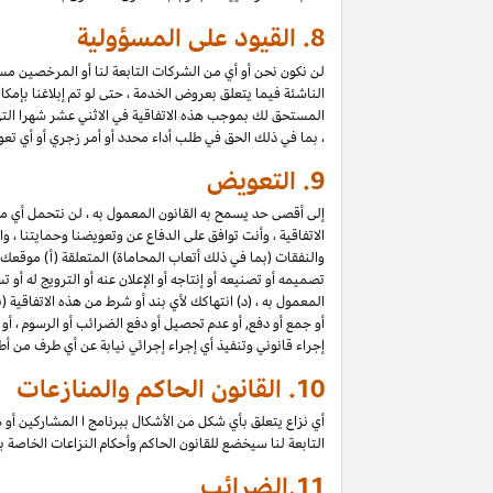
8.
القيود على المسؤولية
لن نكون نحن أو أي من الشركات التابعة لنا أو المرخصين مسؤول
الناشئة فيما يتعلق بعروض الخدمة ، حتى لو تم إبلاغنا بإمك
المستحق لك بموجب هذه الاتفاقية في الاثني عشر شهرا الت
، بما في ذلك الحق في طلب أداء محدد أو أمر زجري أو أي تعو
9.
التعويض
إلى أقصى حد يسمح به القانون المعمول به ، لن نتحمل أي 
الاتفاقية ، وأنت توافق على الدفاع عن وتعويضنا وحمايتنا ،
والنفقات (بما في ذلك أتعاب المحاماة) المتعلقة (أ) موقعك
تصميمه أو تصنيعه أو إنتاجه أو الإعلان عنه أو الترويج له أو
المعمول به ، (د) انتهاكك لأي بند أو شرط من هذه الاتفاقية
أو جمع أو دفع, أو عدم تحصيل أو دفع الضرائب أو الرسوم ، أو
إجراء قانوني وتنفيذ أي إجراء إجرائي نيابة عن أي طرف من أ
10.
القانون الحاكم والمنازعات
أي نزاع يتعلق بأي شكل من الأشكال ببرنامج ا المشاركين أو ه
التابعة لنا سيخضع للقانون الحاكم وأحكام النزاعات الخاصة
11.
الضرائب