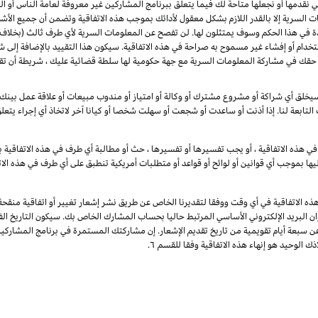
لتي نقدمها أو نجعلها متاحة لك فيما يتعلق ببرنامج المشاركين غير معروفة لعامة الناس أ
 السرية إلا بالقدر اللازم بشكل معقول لأدائك بموجب هذه الاتفاقية وتضمن أن جميع الأش
دة في هذا الحكم وسوف يمتثلون لها. لن تفصح عن المعلومات السرية لأي طرف ثالث (بخلاف 
تخدام أو إفشاء غير مسموح به صراحة في هذه الاتفاقية. سيكون هذا التقييد بالإضافة إلى 
 لا تقيد هذه الفقرة حقك في مشاركة المعلومات السرية مع جهة حكومية لها سلطة قضائية عليك ، شريط
خلق أي شراكة أو مشروع مشترك أو وكالة أو امتياز أو مندوب مبيعات أو علاقة عمل بينك وب
 التابعة لنا. إذا أذنت أو ساعدت أو شجعت أو سهلت شخصا أو كيانا آخر لاتخاذ أي إجراء يتع
ي هذه الاتفاقية ، أو يجب تفسيرها أو تفسيرها ، حث أو مطالبة أي طرف في هذه الاتفاقية با
يها بموجب أي قوانين أو لوائح أو قواعد أو متطلبات أمريكية تنطبق على أي طرف في هذه الات
ذه الاتفاقية في أي وقت ووفقا لتقديرنا الخاص عن طريق نشر إشعار تغيير أو اتفاقية منقح
وان البريد الإلكتروني الأساسي المرتبط حاليا بحساب المشارك الخاص بك. سيكون التاريخ الفع
عن سبعة أيام تقويمية من تاريخ تقديم الإشعار. إن مشاركتك المستمرة في برنامج المشارك
ك الوحيد هو إنهاء هذه الاتفاقية وفقا للقسم ٦.