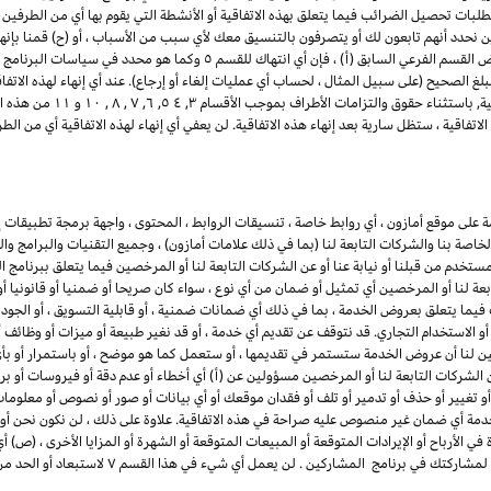
تطلبات تحصيل الضرائب فيما يتعلق بهذه الاتفاقية أو الأنشطة التي يقوم بها أي من الطرفين ب
ن نحدد أنهم تابعون لك أو يتصرفون بالتنسيق معك لأي سبب من الأسباب ، أو (ح) قمنا بإنه
للمشاركين. لتجنب الشك وعلى سبيل المثال لا الحصر لأغراض القسم الفرعي السابق 
لغ الصحيح (على سبيل المثال ، لحساب أي عمليات إلغاء أو إرجاع). عند أي إنهاء لهذه الاتف
ذلك أي وجميع التراخيص الممنو
تفاقية ، ستظل سارية بعد إنهاء هذه الاتفاقية. لن يعفي أي إنهاء لهذه الاتفاقية أي من 
لى موقع أمازون ، أي روابط خاصة ، تنسيقات الروابط ، المحتوى ، واجهة برمجة تطبيقات إع
لخاصة بنا والشركات التابعة لنا (بما في ذلك علامات أمازون) ، وجميع التقنيات والبرامج و
مستخدم من قبلنا أو نيابة عنا أو عن الشركات التابعة لنا أو المرخصين فيما يتعلق ببرنامج 
بعة لنا أو المرخصين أي تمثيل أو ضمان من أي نوع ، سواء كان صريحا أو ضمنيا أو قانونيا 
ما يتعلق بعروض الخدمة ، بما في ذلك أي ضمانات ضمنية ، أو قابلية التسويق ، أو الجودة ا
ء أو الاستخدام التجاري. قد نتوقف عن تقديم أي خدمة ، أو قد نغير طبيعة أو ميزات أو وظ
ين لنا أن عروض الخدمة ستستمر في تقديمها ، أو ستعمل كما هو موضح ، أو باستمرار أو بأي 
 الشركات التابعة لنا أو المرخصين مسؤولين عن (أ) أي أخطاء أو عدم دقة أو فيروسات أو برام
أو تغيير أو حذف أو تدمير أو تلف أو فقدان موقعك أو أي بيانات أو صور أو نصوص أو معلو
دمة أي ضمان غير منصوص عليه صراحة في هذه الاتفاقية. علاوة على ذلك ، لن نكون نحن أو 
ي الأرباح أو الإيرادات المتوقعة أو المبيعات المتوقعة أو الشهرة أو المزايا الأخرى ، (ص) 
بمشاركتك في برنامج المشاركين ، أو (ض) أي إنهاء أو تعل