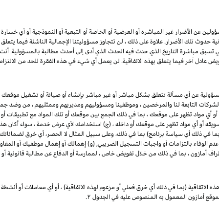
ين عن الأضرار غير المباشرة أو العرضية أو الخاصة أو التبعية أو النموذجية أو أي خسارة في ا
انية حدوث تلك الأضرار. علاوة على ذلك ، لن تتجاوز مسؤوليتنا الإجمالية الناشئة فيما يتع
ي تسبق مباشرة التاريخ الذي حدث فيه الحدث الذي أدى إلى أحدث مطالبة بالمسؤولية. أن
يض عادل آخر فيما يتعلق بهذه الاتفاقية. لن يعمل أي شيء في هذه الفقرة للحد من الالتزام
مسؤولية عن أي مسألة تتعلق بشكل مباشر أو غير مباشر بإنشاء أو صيانة أو تشغيل موقعك 
 والشركات التابعة لنا والمرخصين ، وموظفينا ومسؤوليهم ومديريهم وممثليهم ، من وضد جميع
 أو أي مواد تظهر على موقعك ، بما في ذلك الجمع بين موقعك أو تلك المواد مع تطبيقات أو
 تسويقه أو أي مواد تظهر على موقعك أو داخله ، (ج) استخدامك لأي عرض خدمة ، سواء أكان هذا 
 (بما في ذلك أي سياسة برنامج) بما في ذلك، وعلى سبيل المثال لا الحصر، أي خرق لضماناتك
 عدم الوفاء بالتزامات أو واجبات التسجيل الضريبي, (و) إهمالك أو إهمال موظفيك أو المقاو
طراف أمازون ، بما في ذلك من خلال تفويض خاص ، لممارسة أو الدفاع عن مطالبة قانونية أو 
ذه الاتفاقية (بما في ذلك أي خرق فعلي أو مزعوم لهذه الاتفاقية) ، أو أي معاملات أو أنشطة 
 بموقع أمازون المعمول به المنصوص عليه في الجدول
۲.