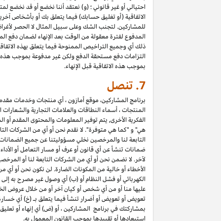
احتيالي أو غير قانوني ؛ (و) نعتقد أننا نخضع أو قد نخضع لم
الاتفاقية (أو تغليق حسابك) فيما يتعلق بك أو بأشخاص آخري
المدفوع لفترة معقولة من الوقت بعد الإنهاء لضمان دفع المب
التزامات دفع مستحقة الدفع ولكن غير مدفوعة بموجب هذه الا
بموجب هذه الاتفاقية قبل الإنهاء.
7.
تنصل
برنامج المشاركين، موقع أمازون ، أي منتجات وخدمات مقدمة ع
المنتجات ، أسماء النطاقات والعلامات التجارية والشعارات ا
الفكرية الأخرى, يتم توفير المعلومات والمحتوى المقدم أو ال
هي" و "كما هي متوفرة". لا نقدم نحن أو أي من الشركات التا
التابعة لنا والمرخصين نخلي مسؤوليتنا عن جميع الضمانات في
ضمانات تنشأ عن أي قانون أو عرف أو مسار التعامل أو الأدا
لآخر. لا نضمن نحن أو أي من الشركات التابعة لنا أو المرخص
الأخطاء أو خالية من المكونات الضارة. لن نكون نحن أو أي من
الكهربائي أو فشل النظام أو (ب) أي وصول غير مصرح به إلى 
عليها منا أو من أي شخص أو كيان آخر أو من خلال عروض الخ
تعويض أو تعويض أو أضرار تنشأ فيما يتعلق بـ (خ) أي خسارة ف
استبعادها أو تقييدها بموجب القانون المعمول به.