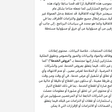
موجب هذه الاتفاقية; (ز) لقد قمنا سابقا بإنهاء هذه
اء برنامج المشاركين كما نجعله متاحا بشكل عام
(أ) ، فإن أي انتهاك للقسم ٥ وكما هو محدد في سياسات البرنامج سيعتبر خرقا لهذه الاتفاقية. قد نحتفظ بدخل العمولة غير
اقية, سيتم إبطال جميع حقوق والتزامات الأطراف, بما في
حة فيما يتعلق بهذه الاتفاقية, باستثناء حقوق والتزامات الأطراف بموجب الأقسام ۳, ٤ ٥, ٦, ۷ , ۸ , ۱۰ و ۱۱ من هذه الاتفاقية وكما هو محدد في سياسات البرنامج ، إلى جانب أي
الطرفين من أي مسؤولية عن أي خرق أو مسؤولية مستحقة
لانات المنتجات ، خلاصة البيانات ، محتوى إعلانات
الوظائف والمواد والبيانات والصور والنصوص وحقوق الملكية
المشاركين (يشار إليها مجتمعة بـ
"عروض الخدمة"
) "كما
أو غير ذلك ، فيما يتعلق بعروض الخدمة. نحن والشركات
لمرضية ، أو الملاءمة لغرض معين ، أو عدم الانتهاك وأي
ائف أو نطاق أو تشغيل أي عرض خدمة ، في أي وقت ومن وقت
طريقة معينة ، أو ستكون دون انقطاع أو دقيقة أو خالية من
ج ضارة أو انقطاع الخدمة ، بما في ذلك انقطاع التيار
مات أو محتوى آخر. لن تخلق أي مشورة أو معلومات حصلت
أي من الشركات التابعة لنا أو المرخصين مسؤولين عن أي
أي استثمارات أو نفقات أو التزامات من قبلك فيما يتعلق
يق لمشاركتك في برنامج المشاركين . لن يعمل أي شيء في هذا القسم ۷ لاستبعاد أو الحد من الضمانات أو الالتزامات أو الإقرارات التي لا يمكن