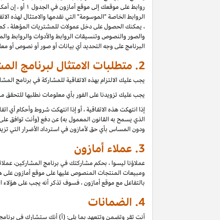
روابط على موقعك إلى موقع أمازون في الجدول ۱ أو ، إن أمكن للموقع ، أي موقع آخر مدرج في بيان دخل عمولة برنامج المشاركين (كل موقع
الروابط الخاصة "الموسومة" التي نقدمها والامتثال لهذه الاتفا
، يمكنك الحصول على دخل عمولات للمشتريات المؤهلة ، كما 
والصور والنصوص وتنسيقات الروابط والأدوات والروابط والمح
البرنامج على وجه التحديد أي بيانات أو صور أو نصوص أو م
2. متطلبات الامتثال لبرنامج المشاركين
يجب عليك الالتزام بهذه الاتفاقية للمشاركة في برنامج الم
يجب عليك تزويدنا على الفور بأي معلومات نطلبها للتحقق من 
إذا انتهكت هذه الاتفاقية ، أو إذا انتهكت شروط وأحكام أي ا
الذي يسمح به القانون المعمول به) عن دفع (وأنت توافق على 
ودون المساس بأي حق لأمازون في استرداد الأضرار التي تزيد
3.
عملاء أمازون
عملاؤنا ليسوا ، بحكم مشاركتك في برنامج المشاركين، عملائ
ومبيعات المنتجات المنصوص عليها على موقع أمازون على هؤلاء
بالتفاعل مع موقع أمازون ، فسوف تذكر أنه يجب على هؤلاء ا
4.
الضمانات
أنت تقر وتضمن وتتعهد بما يلي: (أ) أنك ستشارك في برنامج