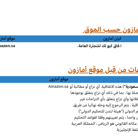
كيان أمازون
موقع أماز
ا.فاق كيو تك للتجارة العامة.
azon.sa
موقع أمازون
لسعودية"
) هذه الاتفاقية. أي نزاع أو مطالبة أو
Amazon.sa
 صلة بها ، بما في ذلك أي نزاع يتعلق بوجودها
طلانها وأي نزاع يتعلق بأي التزامات غير
قية ، يتم الرجوع إليه وحله نهائيا عن طريق
الدولي ("هيئة لندن للتحكيم الدولي")
احدا ، يتم تعيينهم وفقا لقواعد التحكيم
كانه القانوني هو الرياض ، المملكة العربية
ة الإنجليزية