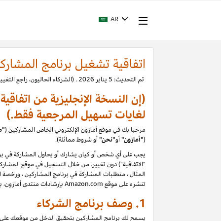
AR
اتفاقية تشغيل برنامج المشارك
تم التحديث: 5 يناير 2026 . (الشركاء الحاليون، راجع التغييرات.)
(إن النسخة الإنجليزية من اتفاقي
لغايات تسهيل المرجعية فقط.)
مرحبا بك في موقع أمازون الإلكتروني الخاص المشاركين (
"م
(
"
أمازون"
أو
"نحن"
أو شروط مماثلة).
يجب على أي شخص أو كيان يشارك أو يحاول المشاركة في برن
المثال ، متطلبات المشاركة في برنامج المشاركين ، ورخصة الم
تنشره على موقع Amazon.com بإرشادات منتدى أمازون، بما في ذلك حظر تقييمات المستخدمين التي يتم إنشاؤها أو تحريرها أو إزالتها مقابل تعويض. يرجى قراءة السياسات والإرشادات بعناية
1. وصف برنامج الشركاء
يسمح لك برنامج المشاركين بتحقيق الدخل من موقعك على الو