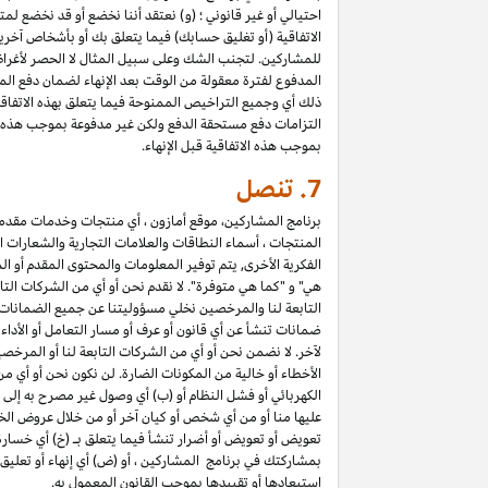
احتيالي أو غير قانوني ؛ (و) نعتقد أننا نخضع أو قد نخضع لم
الاتفاقية (أو تغليق حسابك) فيما يتعلق بك أو بأشخاص آخري
المدفوع لفترة معقولة من الوقت بعد الإنهاء لضمان دفع المب
التزامات دفع مستحقة الدفع ولكن غير مدفوعة بموجب هذه الا
بموجب هذه الاتفاقية قبل الإنهاء.
7.
تنصل
برنامج المشاركين، موقع أمازون ، أي منتجات وخدمات مقدمة ع
المنتجات ، أسماء النطاقات والعلامات التجارية والشعارات ا
الفكرية الأخرى, يتم توفير المعلومات والمحتوى المقدم أو ال
هي" و "كما هي متوفرة". لا نقدم نحن أو أي من الشركات التا
التابعة لنا والمرخصين نخلي مسؤوليتنا عن جميع الضمانات في
ضمانات تنشأ عن أي قانون أو عرف أو مسار التعامل أو الأدا
لآخر. لا نضمن نحن أو أي من الشركات التابعة لنا أو المرخص
الأخطاء أو خالية من المكونات الضارة. لن نكون نحن أو أي من
الكهربائي أو فشل النظام أو (ب) أي وصول غير مصرح به إلى 
عليها منا أو من أي شخص أو كيان آخر أو من خلال عروض الخ
تعويض أو تعويض أو أضرار تنشأ فيما يتعلق بـ (خ) أي خسارة ف
استبعادها أو تقييدها بموجب القانون المعمول به.