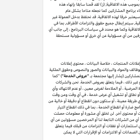
موجب هذه الاتفاقية; (ز) لقد قمنا سابقا بإنهاء هذه
اء برنامج المشاركين كما نجعله متاحا بشكل عام
(أ) ، فإن أي انتهاك للقسم ٥ وكما هو محدد في سياسات البرنامج سيعتبر خرقا لهذه الاتفاقية. قد نحتفظ بدخل العمولة غير
اقية, سيتم إبطال جميع حقوق والتزامات الأطراف, بما في
حة فيما يتعلق بهذه الاتفاقية, باستثناء حقوق والتزامات الأطراف بموجب الأقسام ۳, ٤ ٥, ٦, ۷ , ۸ , ۱۰ و ۱۱ من هذه الاتفاقية وكما هو محدد في سياسات البرنامج ، إلى جانب أي
الطرفين من أي مسؤولية عن أي خرق أو مسؤولية مستحقة
لانات المنتجات ، خلاصة البيانات ، محتوى إعلانات
الوظائف والمواد والبيانات والصور والنصوص وحقوق الملكية
المشاركين (يشار إليها مجتمعة بـ
"عروض الخدمة"
) "كما
أو غير ذلك ، فيما يتعلق بعروض الخدمة. نحن والشركات
لمرضية ، أو الملاءمة لغرض معين ، أو عدم الانتهاك وأي
ائف أو نطاق أو تشغيل أي عرض خدمة ، في أي وقت ومن وقت
طريقة معينة ، أو ستكون دون انقطاع أو دقيقة أو خالية من
ج ضارة أو انقطاع الخدمة ، بما في ذلك انقطاع التيار
مات أو محتوى آخر. لن تخلق أي مشورة أو معلومات حصلت
أي من الشركات التابعة لنا أو المرخصين مسؤولين عن أي
أي استثمارات أو نفقات أو التزامات من قبلك فيما يتعلق
يق لمشاركتك في برنامج المشاركين . لن يعمل أي شيء في هذا القسم ۷ لاستبعاد أو الحد من الضمانات أو الالتزامات أو الإقرارات التي لا يمكن