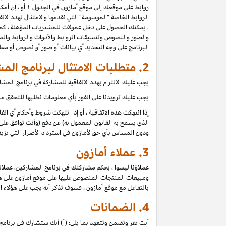
روابط على موقعك إلى موقع أمازون في الجدول ۱ أو ، إن أمكن للموقع ، أي موقع آخر مدرج في بيان دخل عمولة برنامج المشاركين (كل موقع
الروابط الخاصة "الموسومة" التي نقدمها والامتثال لهذه الاتفا
، يمكنك الحصول على دخل عمولات للمشتريات المؤهلة ، كما 
والصور والنصوص وتنسيقات الروابط والأدوات والروابط والمح
البرنامج على وجه التحديد أي بيانات أو صور أو نصوص أو م
2. متطلبات الامتثال لبرنامج المشاركين
يجب عليك الالتزام بهذه الاتفاقية للمشاركة في برنامج الم
يجب عليك تزويدنا على الفور بأي معلومات نطلبها للتحقق من 
إذا انتهكت هذه الاتفاقية ، أو إذا انتهكت شروط وأحكام أي ا
الذي يسمح به القانون المعمول به) عن دفع (وأنت توافق على 
ودون المساس بأي حق لأمازون في استرداد الأضرار التي تزيد
3.
عملاء أمازون
عملاؤنا ليسوا ، بحكم مشاركتك في برنامج المشاركين، عملائ
ومبيعات المنتجات المنصوص عليها على موقع أمازون على هؤلاء
بالتفاعل مع موقع أمازون ، فسوف تذكر أنه يجب على هؤلاء ا
4.
الضمانات
أنت تقر وتضمن وتتعهد بما يلي: (أ) أنك ستشارك في برنامج