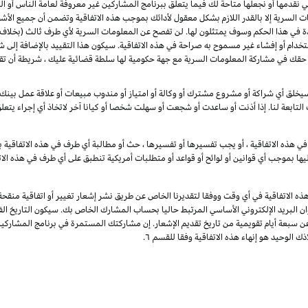
لتي نقدمها أو نجعلها متاحة لك فيما يتعلق ببرنامج المشاركين غير معروفة لعامة الناس أ
 السرية إلا بالقدر اللازم بشكل معقول لأدائك بموجب هذه الاتفاقية وتضمن أن جميع الأش
دة في هذا الحكم وسوف يمتثلون لها. لن تفصح عن المعلومات السرية لأي طرف ثالث (بخلاف 
تخدام أو إفشاء غير مسموح به صراحة في هذه الاتفاقية. سيكون هذا التقييد بالإضافة إلى 
 لا تقيد هذه الفقرة حقك في مشاركة المعلومات السرية مع جهة حكومية لها سلطة قضائية عليك ، شريط
خلق أي شراكة أو مشروع مشترك أو وكالة أو امتياز أو مندوب مبيعات أو علاقة عمل بينك وب
 التابعة لنا. إذا أذنت أو ساعدت أو شجعت أو سهلت شخصا أو كيانا آخر لاتخاذ أي إجراء يتع
ي هذه الاتفاقية ، أو يجب تفسيرها أو تفسيرها ، حث أو مطالبة أي طرف في هذه الاتفاقية با
يها بموجب أي قوانين أو لوائح أو قواعد أو متطلبات أمريكية تنطبق على أي طرف في هذه الات
ذه الاتفاقية في أي وقت ووفقا لتقديرنا الخاص عن طريق نشر إشعار تغيير أو اتفاقية منقح
وان البريد الإلكتروني الأساسي المرتبط حاليا بحساب المشارك الخاص بك. سيكون التاريخ الفع
عن سبعة أيام تقويمية من تاريخ تقديم الإشعار. إن مشاركتك المستمرة في برنامج المشارك
ك الوحيد هو إنهاء هذه الاتفاقية وفقا للقسم ٦.