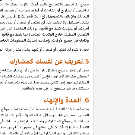
جميع التراخيص والتصاريح والموافقات اللازمة للمشاركة القان
تراخيص أو تصاريح أو إرشادات أو قواعد ممارسة أو معايير الص
البيانات والإعلان والتسويق) ، (ج) أنت قادر بشكل قانوني ع
بشكل مستقل ولا تعتمد على أي تمثيل أو ضمان أو بيان بخل
أمريكية أو عقوبات تتفق مع قانون الولايات المتحدة الذي تف
التصدير المطبقة خارج الولايات المتحدة بما يتفق مع قانون ا
وكاملة في جميع الأوقات. بإمكانك تحديث المعلومات الخاص
نحن لا نقدم أي تمثيل أو ضمان أو تعهد بشأن مقدار حركة الم
5.
تعريف عن نفسك كمشارك
يجب أن تذكر بوضوح وبشكل بارز ما يلي ، أو أي بيان مشابه 
"بصفتي مشارك لأمازون ، فإنني أكسب من عمليات الشراء المؤه
المشاركين دون إذن كتابي مسبق منا. لن تقوم بتحريف أو تجميل 
باستثناء ما هو مسموح به في هذه الاتفاقية.
6.
المدة والإنهاء
ستبدأ مدة هذه الاتفاقية عند تسجيلك أو استخدامك لموقع الم
حسابك على موقع المشاركين وتحديد خيار إغلاق حسابك في "إعد
الاتفاقية، (ب) إ
بمشاركتك في برنامج المشاركين؛ (د) نعتقد أن علامتنا الت