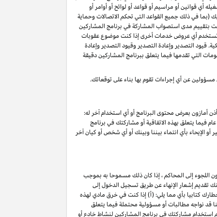
 أي قوانين أو مراسيم أو قواعد أو لوائح أو أوامر أو
ليك (بما في ذلك جميع القواعد التي تحكم الاتصالات وحماية
د قمت بتقييم مدى استصواب المشاركة في برنامج المشاركين
أو تستخدم أي عروض خدمات أخرى إذا كنت موضوع عقوبات
ة. قيود التصدير وإعادة التصدير وقيود التصدير وإعادة
لومات التي تقدمها فيما يتعلق ببرنامج المشاركين دقيقة
 مسؤولين عن أي إجراءات تقوم بها بناء على توقعاتك.
ذن أمازون بعرض محتوى البرنامج أو أي استخدام آخر له:
ام فيما يتعلق بهذه الاتفاقية أو مشاركتك في برنامج
 أو الإيحاء بأي انتماء بيننا وبينك أو أي شخص أو كيان آخر
ون اللجوء إلى المحاكم ، إذا كان ذلك مسموحا به بموجب
خ نفاذ هذا الإنهاء ۷ أيام تقويمية من تاريخ تقديم الإشعار. يمكنك تقديم إشعار الإنهاء عن طريق تسجيل الدخول إلى
ارك كتابيا بأي مما يلي: (أ) إذا كنت في خرق مادي لهذه
ج) ؛(ج) نعتقد أننا قد نواجه مطالبات أو مسؤولية محتملة فيما يتعلق
تم استخدام مشاركتك في برنامج المشاركين لنشاط خادع أو