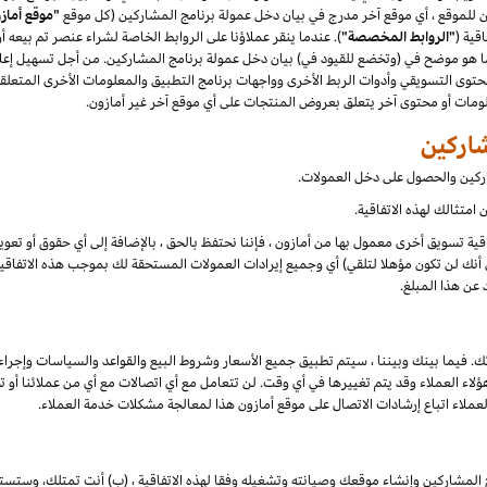
"موقع أماز
قية (
"الروابط المخصصة"
). عندما ينقر عملاؤنا على الروابط الخاصة لشراء عنصر تم بيعه 
هو موضح في (وتخضع للقيود في) بيان دخل عمولة برنامج المشاركين. من أجل تسهيل إعلان
توى التسويقي وأدوات الربط الأخرى وواجهات برنامج التطبيق والمعلومات الأخرى المتعلقة
علومات أو محتوى آخر يتعلق بعروض المنتجات على أي موقع آخر غير أمازون.
شاركين والحصول على دخل العمولات.
امتثالك لهذه الاتفاقية.
تفاقية تسويق أخرى معمول بها من أمازون ، فإننا نحتفظ بالحق ، بالإضافة إلى أي حقوق أو تع
أنك لن تكون مؤهلا لتلقي) أي وجميع إيرادات العمولات المستحقة لك بموجب هذه الاتفاقية ،
 عن هذا المبلغ.
ك. فيما بينك وبيننا ، سيتم تطبيق جميع الأسعار وشروط البيع والقواعد والسياسات وإجراء
 العملاء وقد يتم تغييرها في أي وقت. لن تتعامل مع أي اتصالات مع أي من عملائنا أو تخا
لعملاء اتباع إرشادات الاتصال على موقع أمازون هذا لمعالجة مشكلات خدمة العملاء.
 المشاركين وإنشاء موقعك وصيانته وتشغيله وفقا لهذه الاتفاقية ، (ب) أنت تمتلك، وستست