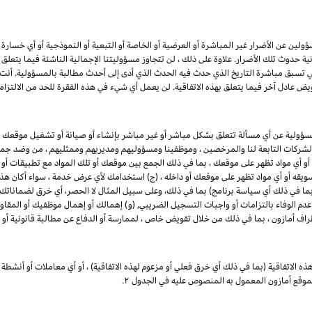
ين عن الأضرار غير المباشرة أو العرضية أو الخاصة أو التبعية أو النموذجية أو أي خسارة في ا
انية حدوث تلك الأضرار. علاوة على ذلك ، لن تتجاوز مسؤوليتنا الإجمالية الناشئة فيما يتع
ي تسبق مباشرة التاريخ الذي حدث فيه الحدث الذي أدى إلى أحدث مطالبة بالمسؤولية. أن
يض عادل آخر فيما يتعلق بهذه الاتفاقية. لن يعمل أي شيء في هذه الفقرة للحد من الالتزام
مسؤولية عن أي مسألة تتعلق بشكل مباشر أو غير مباشر بإنشاء أو صيانة أو تشغيل موقعك 
 والشركات التابعة لنا والمرخصين ، وموظفينا ومسؤوليهم ومديريهم وممثليهم ، من وضد جميع
 أو أي مواد تظهر على موقعك ، بما في ذلك الجمع بين موقعك أو تلك المواد مع تطبيقات أو
 تسويقه أو أي مواد تظهر على موقعك أو داخله ، (ج) استخدامك لأي عرض خدمة ، سواء أكان هذا 
 (بما في ذلك أي سياسة برنامج) بما في ذلك، وعلى سبيل المثال لا الحصر، أي خرق لضماناتك
 عدم الوفاء بالتزامات أو واجبات التسجيل الضريبي, (و) إهمالك أو إهمال موظفيك أو المقاو
طراف أمازون ، بما في ذلك من خلال تفويض خاص ، لممارسة أو الدفاع عن مطالبة قانونية أو 
ذه الاتفاقية (بما في ذلك أي خرق فعلي أو مزعوم لهذه الاتفاقية) ، أو أي معاملات أو أنشطة 
 بموقع أمازون المعمول به المنصوص عليه في الجدول
۲.