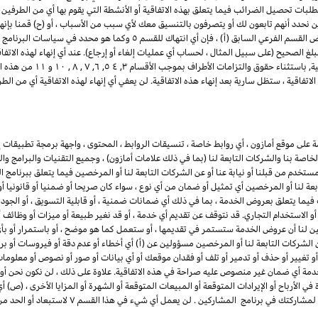
تطلبات تحصيل الضرائب فيما يتعلق بهذه الاتفاقية أو الأنشطة التي يقوم بها أي من الطرفين ب
ن نحدد أنهم تابعون لك أو يتصرفون بالتنسيق معك لأي سبب من الأسباب ، أو (ح) قمنا بإنه
للمشاركين. لتجنب الشك وعلى سبيل المثال لا الحصر لأغراض القسم الفرعي السابق 
لغ الصحيح (على سبيل المثال ، لحساب أي عمليات إلغاء أو إرجاع). عند أي إنهاء لهذه الاتف
ذلك أي وجميع التراخيص الممنو
تفاقية ، ستظل سارية بعد إنهاء هذه الاتفاقية. لن يعفي أي إنهاء لهذه الاتفاقية أي من 
لى موقع أمازون ، أي روابط خاصة ، تنسيقات الروابط ، المحتوى ، واجهة برمجة تطبيقات إع
لخاصة بنا والشركات التابعة لنا (بما في ذلك علامات أمازون) ، وجميع التقنيات والبرامج و
مستخدم من قبلنا أو نيابة عنا أو عن الشركات التابعة لنا أو المرخصين فيما يتعلق ببرنامج 
بعة لنا أو المرخصين أي تمثيل أو ضمان من أي نوع ، سواء كان صريحا أو ضمنيا أو قانونيا 
ما يتعلق بعروض الخدمة ، بما في ذلك أي ضمانات ضمنية ، أو قابلية التسويق ، أو الجودة ا
ء أو الاستخدام التجاري. قد نتوقف عن تقديم أي خدمة ، أو قد نغير طبيعة أو ميزات أو وظ
ين لنا أن عروض الخدمة ستستمر في تقديمها ، أو ستعمل كما هو موضح ، أو باستمرار أو بأي 
 الشركات التابعة لنا أو المرخصين مسؤولين عن (أ) أي أخطاء أو عدم دقة أو فيروسات أو برام
أو تغيير أو حذف أو تدمير أو تلف أو فقدان موقعك أو أي بيانات أو صور أو نصوص أو معلو
دمة أي ضمان غير منصوص عليه صراحة في هذه الاتفاقية. علاوة على ذلك ، لن نكون نحن أو 
ي الأرباح أو الإيرادات المتوقعة أو المبيعات المتوقعة أو الشهرة أو المزايا الأخرى ، (ص) 
بمشاركتك في برنامج المشاركين ، أو (ض) أي إنهاء أو تعل