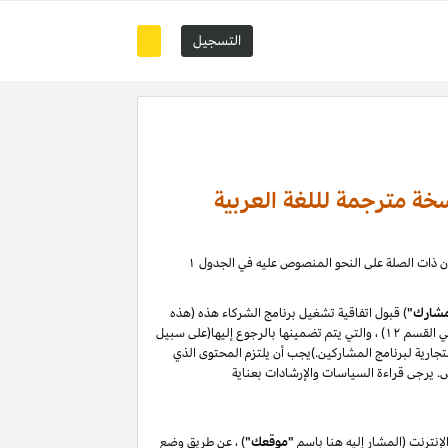
التسجيل
خة مترجمة لللغة العربية
) ، حيث يمكنك إدارة علاقة التسويق بالعمولة الخاصة بك مع كيانات أمازون ذات الصلة على النحو المنصوص عليه في الجدول ۱
شارك"
) قبول اتفاقية تشغيل برنامج الشركاء هذه (هذه
"الاتفاقية") دون تغيير. من خلال التسجيل في موقع المشاركين أو استخدامه ، فإنك توافق على هذه الاتفاقية ، بما في ذلك سياسات البرنامج (المحددة في القسم ۱۲) ، والتي يتم تضمينها بالرجوع إليها(على سبيل
لتجارية لبرنامج المشاركين.)يجب أن يلتزم المحتوى الذي
نترنت (المشار إليه هنا باسم
"موقعك"
) ، عن طريق وضع