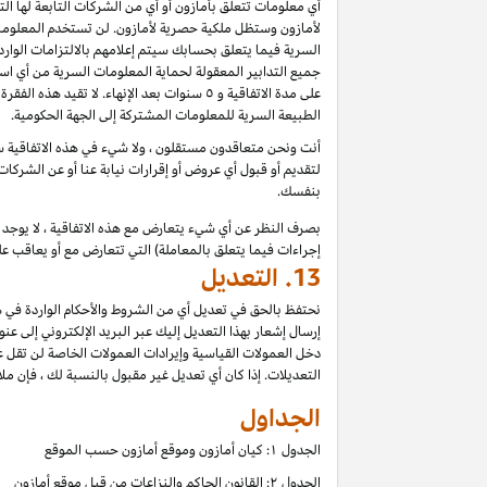
أي معلومات تتعلق بأمازون أو أي من الشركات التابعة لها ا
لأمازون وستظل ملكية حصرية لأمازون. لن تستخدم المعلومات
السرية فيما يتعلق بحسابك سيتم إعلامهم بالالتزامات الوار
جميع التدابير المعقولة لحماية المعلومات السرية من أي اس
على مدة الاتفاقية و ٥ سنوات بعد الإنهاء.
الطبيعة السرية للمعلومات المشتركة إلى الجهة الحكومية.
أنت ونحن متعاقدون مستقلون ، ولا شيء في هذه الاتفاقية سي
لتقديم أو قبول أي عروض أو إقرارات نيابة عنا أو عن الشركات
بنفسك.
بصرف النظر عن أي شيء يتعارض مع هذه الاتفاقية ، لا يوجد ف
إجراءات فيما يتعلق بالمعاملة) التي تتعارض مع أو يعاقب عل
13.
التعديل
نحتفظ بالحق في تعديل أي من الشروط والأحكام الواردة في ه
إرسال إشعار بهذا التعديل إليك عبر البريد الإلكتروني إلى عن
دخل العمولات القياسية وإيرادات العمولات الخاصة لن تقل 
التعديلات. إذا كان أي تعديل غير مقبول بالنسبة لك ، فإن ملاذ
الجداول
الجدول ۱: كيان أمازون وموقع أمازون حسب الموقع
الجدول ۲: القانون الحاكم والنزاعات من قبل موقع أمازون