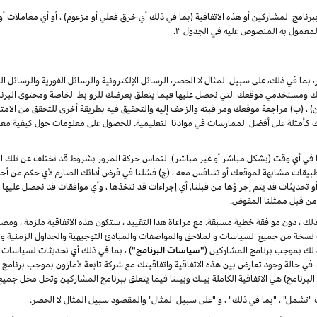
برنامج
المشاركين
أو هذه الاتفاقية (بما في ذلك أي خرق فعلي أو مزعوم) ، أو أي معاملات أو
لمعمول به المنصوص عليه في الجدول ۳.
بما في ذلك، على سبيل المثال لا الحصر، الرسائل الإلكترونية والرسائل الفورية والرسائل ا
ومستخدمي موقعك التي نحصل عليها فيما يتعلق بعرضك للروابط الخاصة ومحتوى البرنامج 
(ب) مراجعة موقعك ومراقبته والزحف إليه والتحقيق فيه بطريقة أخرى للتحقق من الامتثال له
مثلة على أفضل الممارسات في موادنا التعليمية. للحصول على معلومات حول كيفية معالج
لنا في أي وقت (بشكل مباشر أو غير مباشر) التماس حركة المرور بشروط قد تختلف عن تلك الوار
يقات مشابهة لموقعك أو تتنافس معه ، (ج) فشلنا في فرض أدائك الصارم لأي حكم من أحكا
ت أو تحديثات قد يتم إجراؤها من قبلنا, أي إجراءات قد نتخذها ، وأي موافقات قد نحصل عليها 
ا من قبل ممثلنا المفوض.
ر ذلك ، دون موافقة خطية مسبقة. مع مراعاة هذا التقييد ، ستكون هذه الاتفاقية ملزمة ، ومصل
دث نسخة من جميع السياسات والملاحق والمواصفات والمبادئ التوجيهية والجداول الزمنية وال
ة لك بموجب برنامج المشاركين (
"سياسات البرنامج"
) ، بما في ذلك أي تحديثات لسياسات 
ة. في حالة وجود تعارض بين هذه الاتفاقية واتفاقيتك مع شركة تابعة لأمازون بموجب برنامج
البرنامج) هي الاتفاقية الكاملة بينك وبيننا فيما يتعلق ببرنامج المشاركين وتحل محل جميع
"تشمل" ، "بما في ذلك" ، و "على سبيل المثال" والمقصود سبيل المثال لا الحصر.