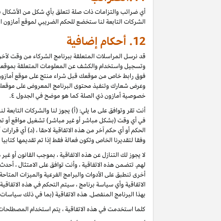
أي ضرائب والتزامات ذات صلة تتعلق بأي شكل من الأشكال ب
الشركات التابعة لنا ستخضع للحكم الضريبي لموقع أمازون ا
12.
أحكام إضافية
قد نرسل المراسلات المتعلقة ببرنامج الشركاء من وقت لآخر، 
وتسجيل واستخدام والكشف عن المعلومات المتعلقة بموقعك 
فوق رابط خاص من موقعك قبل شراء منتج على موقع أمازون) ، 
وعرض شعارك وتنفيذ محتوى البرنامج المعروض على موقعك كأ
خصوصية أمازون ذي الصلة كما هو موضح في الجدول ٤.
أنت تقر وتوافق على ما يلي: (أ) يجوز لنا والشركات التابعة 
في أي وقت (بشكل مباشر أو غير مباشر) تشغيل مواقع أو تطب
الحكم أو أي حكم آخر من هذه الاتفاقية لاحقا ، (د) أي قرارا
وفقا لتقديرنا الخاص وتكون فعالة فقط إذا تم تقديمها كتابي
لا يجوز لك التنازل عن هذه الاتفاقية ، بموجب القانون أو غي
لهم. تتضمن هذه الاتفاقية ، وأنت توافق على الامتثال ، أح
أخرى تنطبق على الأدوات والبرامج الفرعية والميزات المتاح
الاتفاقية وأي سياسة برنامج ، سيتم التحكم في هذه الاتفاقي
بهذا البرنامج المنفصل. هذه الاتفاقية (بما في ذلك سياسات 
كلما استخدمت في هذه الاتفاقية ، يتم استخدام المصطلحات 