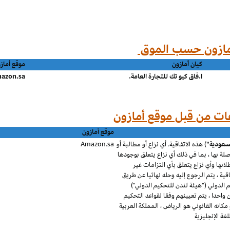
كيان أمازون
موقع أماز
ا.فاق كيو تك للتجارة العامة.
azon.sa
موقع أمازون
لسعودية"
) هذه الاتفاقية. أي نزاع أو مطالبة أو
Amazon.sa
 صلة بها ، بما في ذلك أي نزاع يتعلق بوجودها
طلانها وأي نزاع يتعلق بأي التزامات غير
قية ، يتم الرجوع إليه وحله نهائيا عن طريق
الدولي ("هيئة لندن للتحكيم الدولي")
احدا ، يتم تعيينهم وفقا لقواعد التحكيم
كانه القانوني هو الرياض ، المملكة العربية
ة الإنجليزية