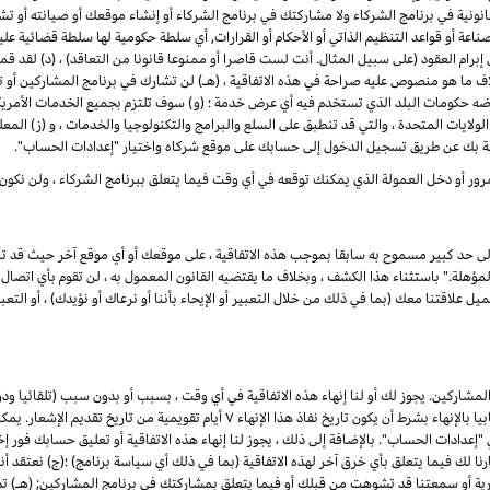
ونية في برنامج الشركاء ولا مشاركتك في برنامج الشركاء أو إنشاء موقعك أو صيانته أو تشغيله
ناعة أو قواعد التنظيم الذاتي أو الأحكام أو القرارات, أي سلطة حكومية لها سلطة قضائية ع
لى إبرام العقود (على سبيل المثال. أنت لست قاصرا أو ممنوعا قانونا من التعاقد) ، (د) لق
اف ما هو منصوص عليه صراحة في هذه الاتفاقية ، (هـ) لن تشارك في برنامج المشاركين 
رضه حكومات البلد الذي تستخدم فيه أي عرض خدمة ؛ (و) سوف تلتزم بجميع الخدمات الأمريكي
لولايات المتحدة ، والتي قد تنطبق على السلع والبرامج والتكنولوجيا والخدمات ، و (ز) المع
ة بك عن طريق تسجيل الدخول إلى حسابك على موقع شركاه واختيار "إعدادات الحساب".
رور أو دخل العمولة الذي يمكنك توقعه في أي وقت فيما يتعلق ببرنامج الشركاء ، ولن نكون
إلى حد كبير مسموح به سابقا بموجب هذه الاتفاقية ، على موقعك أو أي موقع آخر حيث قد تأ
لة." باستثناء هذا الكشف ، وبخلاف ما يقتضيه القانون المعمول به ، لن تقوم بأي اتصال ع
علاقتنا معك (بما في ذلك من خلال التعبير أو الإيحاء بأننا أو نرعاك أو نؤيدك) ، أو التعبير
شاركين. يجوز لك أو لنا إنهاء هذه الاتفاقية في أي وقت ، بسبب أو بدون سبب (تلقائيا ود
القانون المعمول به) ، من خلال إعطاء الطرف الآخر إشعارا كتابيا بالإنهاء بشرط أن يكون تاري
ادات الحساب". بالإضافة إلى ذلك ، يجوز لنا إنهاء هذه الاتفاقية أو تعليق حسابك فور إخط
ذا فشلت في العلاج في غضون ۷ أيام من إخطارنا لك فيما يتعلق بأي خرق آخر لهذه الاتفاقية (بما في ذلك أي سياسة برنام
جارية أو سمعتنا قد تشوهت من قبلك أو فيما يتعلق بمشاركتك في برنامج المشاركين; (هـ) 