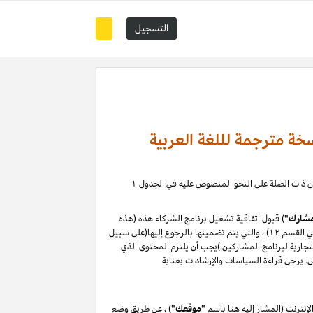
التسجيل
خة مترجمة لللغة العربية
) ، حيث يمكنك إدارة علاقة التسويق بالعمولة الخاصة بك مع كيانات أمازون ذات الصلة على النحو المنصوص عليه في الجدول ۱
شارك"
) قبول اتفاقية تشغيل برنامج الشركاء هذه (هذه
"الاتفاقية") دون تغيير. من خلال التسجيل في موقع المشاركين أو استخدامه ، فإنك توافق على هذه الاتفاقية ، بما في ذلك سياسات البرنامج (المحددة في القسم ۱۲) ، والتي يتم تضمينها بالرجوع إليها(على سبيل
لتجارية لبرنامج المشاركين.)يجب أن يلتزم المحتوى الذي
نترنت (المشار إليه هنا باسم
"موقعك"
) ، عن طريق وضع