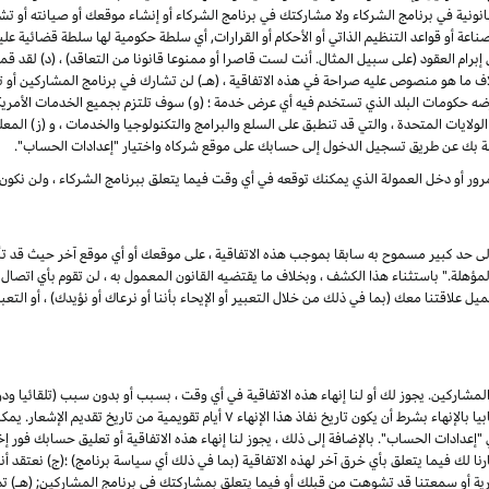
ونية في برنامج الشركاء ولا مشاركتك في برنامج الشركاء أو إنشاء موقعك أو صيانته أو تشغيله
ناعة أو قواعد التنظيم الذاتي أو الأحكام أو القرارات, أي سلطة حكومية لها سلطة قضائية ع
لى إبرام العقود (على سبيل المثال. أنت لست قاصرا أو ممنوعا قانونا من التعاقد) ، (د) لق
اف ما هو منصوص عليه صراحة في هذه الاتفاقية ، (هـ) لن تشارك في برنامج المشاركين 
رضه حكومات البلد الذي تستخدم فيه أي عرض خدمة ؛ (و) سوف تلتزم بجميع الخدمات الأمريكي
لولايات المتحدة ، والتي قد تنطبق على السلع والبرامج والتكنولوجيا والخدمات ، و (ز) المع
ة بك عن طريق تسجيل الدخول إلى حسابك على موقع شركاه واختيار "إعدادات الحساب".
رور أو دخل العمولة الذي يمكنك توقعه في أي وقت فيما يتعلق ببرنامج الشركاء ، ولن نكون
إلى حد كبير مسموح به سابقا بموجب هذه الاتفاقية ، على موقعك أو أي موقع آخر حيث قد تأ
لة." باستثناء هذا الكشف ، وبخلاف ما يقتضيه القانون المعمول به ، لن تقوم بأي اتصال ع
علاقتنا معك (بما في ذلك من خلال التعبير أو الإيحاء بأننا أو نرعاك أو نؤيدك) ، أو التعبير
شاركين. يجوز لك أو لنا إنهاء هذه الاتفاقية في أي وقت ، بسبب أو بدون سبب (تلقائيا ود
القانون المعمول به) ، من خلال إعطاء الطرف الآخر إشعارا كتابيا بالإنهاء بشرط أن يكون تاري
ادات الحساب". بالإضافة إلى ذلك ، يجوز لنا إنهاء هذه الاتفاقية أو تعليق حسابك فور إخط
ذا فشلت في العلاج في غضون ۷ أيام من إخطارنا لك فيما يتعلق بأي خرق آخر لهذه الاتفاقية (بما في ذلك أي سياسة برنام
جارية أو سمعتنا قد تشوهت من قبلك أو فيما يتعلق بمشاركتك في برنامج المشاركين; (هـ) 