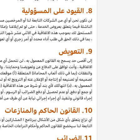
8.
القيود على المسؤولية
لن نكون نحن أو أي من الشركات التابعة لنا أو المرخصين مسؤول
الناشئة فيما يتعلق بعروض الخدمة ، حتى لو تم إبلاغنا بإمك
المستحق لك بموجب هذه الاتفاقية في الاثني عشر شهرا الت
، بما في ذلك الحق في طلب أداء محدد أو أمر زجري أو أي تعو
9.
التعويض
إلى أقصى حد يسمح به القانون المعمول به ، لن نتحمل أي 
الاتفاقية ، وأنت توافق على الدفاع عن وتعويضنا وحمايتنا ،
والنفقات (بما في ذلك أتعاب المحاماة) المتعلقة (أ) موقعك
تصميمه أو تصنيعه أو إنتاجه أو الإعلان عنه أو الترويج له أو
المعمول به ، (د) انتهاكك لأي بند أو شرط من هذه الاتفاقية
أو جمع أو دفع, أو عدم تحصيل أو دفع الضرائب أو الرسوم ، أو
إجراء قانوني وتنفيذ أي إجراء إجرائي نيابة عن أي طرف من أ
10.
القانون الحاكم والمنازعات
أي نزاع يتعلق بأي شكل من الأشكال ببرنامج ا المشاركين أو ه
التابعة لنا سيخضع للقانون الحاكم وأحكام النزاعات الخاصة
11.
الضرائب