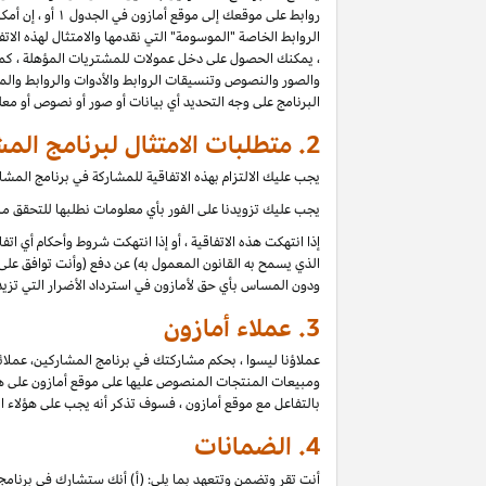
روابط على موقعك إلى موقع أمازون في الجدول ۱ أو ، إن أمكن للموقع ، أي موقع آخر مدرج في بيان دخل عمولة برنامج المشاركين (كل موقع
الروابط الخاصة "الموسومة" التي نقدمها والامتثال لهذه الاتفا
، يمكنك الحصول على دخل عمولات للمشتريات المؤهلة ، كما 
والصور والنصوص وتنسيقات الروابط والأدوات والروابط والمح
البرنامج على وجه التحديد أي بيانات أو صور أو نصوص أو م
2. متطلبات الامتثال لبرنامج المشاركين
يجب عليك الالتزام بهذه الاتفاقية للمشاركة في برنامج الم
يجب عليك تزويدنا على الفور بأي معلومات نطلبها للتحقق من 
إذا انتهكت هذه الاتفاقية ، أو إذا انتهكت شروط وأحكام أي ا
الذي يسمح به القانون المعمول به) عن دفع (وأنت توافق على 
ودون المساس بأي حق لأمازون في استرداد الأضرار التي تزيد
3.
عملاء أمازون
عملاؤنا ليسوا ، بحكم مشاركتك في برنامج المشاركين، عملائ
ومبيعات المنتجات المنصوص عليها على موقع أمازون على هؤلاء
بالتفاعل مع موقع أمازون ، فسوف تذكر أنه يجب على هؤلاء ا
4.
الضمانات
أنت تقر وتضمن وتتعهد بما يلي: (أ) أنك ستشارك في برنامج