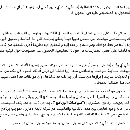
برنامج
المشاركين
أو هذه الاتفاقية (بما في ذلك أي خرق فعلي أو مزعوم) ، أو أي معاملات أو
لمعمول به المنصوص عليه في الجدول ۳.
بما في ذلك، على سبيل المثال لا الحصر، الرسائل الإلكترونية والرسائل الفورية والرسائل ا
ومستخدمي موقعك التي نحصل عليها فيما يتعلق بعرضك للروابط الخاصة ومحتوى البرنامج 
(ب) مراجعة موقعك ومراقبته والزحف إليه والتحقيق فيه بطريقة أخرى للتحقق من الامتثال له
مثلة على أفضل الممارسات في موادنا التعليمية. للحصول على معلومات حول كيفية معالج
لنا في أي وقت (بشكل مباشر أو غير مباشر) التماس حركة المرور بشروط قد تختلف عن تلك الوار
يقات مشابهة لموقعك أو تتنافس معه ، (ج) فشلنا في فرض أدائك الصارم لأي حكم من أحكا
ت أو تحديثات قد يتم إجراؤها من قبلنا, أي إجراءات قد نتخذها ، وأي موافقات قد نحصل عليها 
ا من قبل ممثلنا المفوض.
ر ذلك ، دون موافقة خطية مسبقة. مع مراعاة هذا التقييد ، ستكون هذه الاتفاقية ملزمة ، ومصل
دث نسخة من جميع السياسات والملاحق والمواصفات والمبادئ التوجيهية والجداول الزمنية وال
ة لك بموجب برنامج المشاركين (
"سياسات البرنامج"
) ، بما في ذلك أي تحديثات لسياسات 
ة. في حالة وجود تعارض بين هذه الاتفاقية واتفاقيتك مع شركة تابعة لأمازون بموجب برنامج
البرنامج) هي الاتفاقية الكاملة بينك وبيننا فيما يتعلق ببرنامج المشاركين وتحل محل جميع
"تشمل" ، "بما في ذلك" ، و "على سبيل المثال" والمقصود سبيل المثال لا الحصر.