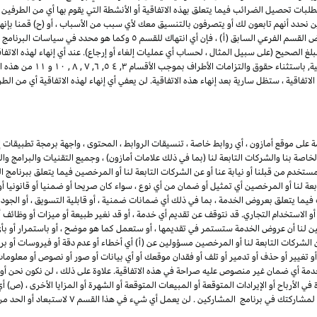
تطلبات تحصيل الضرائب فيما يتعلق بهذه الاتفاقية أو الأنشطة التي يقوم بها أي من الطرفين ب
ن نحدد أنهم تابعون لك أو يتصرفون بالتنسيق معك لأي سبب من الأسباب ، أو (ح) قمنا بإنه
للمشاركين. لتجنب الشك وعلى سبيل المثال لا الحصر لأغراض القسم الفرعي السابق 
لغ الصحيح (على سبيل المثال ، لحساب أي عمليات إلغاء أو إرجاع). عند أي إنهاء لهذه الاتف
ذلك أي وجميع التراخيص الممنو
تفاقية ، ستظل سارية بعد إنهاء هذه الاتفاقية. لن يعفي أي إنهاء لهذه الاتفاقية أي من 
لى موقع أمازون ، أي روابط خاصة ، تنسيقات الروابط ، المحتوى ، واجهة برمجة تطبيقات إع
لخاصة بنا والشركات التابعة لنا (بما في ذلك علامات أمازون) ، وجميع التقنيات والبرامج و
مستخدم من قبلنا أو نيابة عنا أو عن الشركات التابعة لنا أو المرخصين فيما يتعلق ببرنامج 
بعة لنا أو المرخصين أي تمثيل أو ضمان من أي نوع ، سواء كان صريحا أو ضمنيا أو قانونيا 
ما يتعلق بعروض الخدمة ، بما في ذلك أي ضمانات ضمنية ، أو قابلية التسويق ، أو الجودة ا
ء أو الاستخدام التجاري. قد نتوقف عن تقديم أي خدمة ، أو قد نغير طبيعة أو ميزات أو وظ
ين لنا أن عروض الخدمة ستستمر في تقديمها ، أو ستعمل كما هو موضح ، أو باستمرار أو بأي 
 الشركات التابعة لنا أو المرخصين مسؤولين عن (أ) أي أخطاء أو عدم دقة أو فيروسات أو برام
أو تغيير أو حذف أو تدمير أو تلف أو فقدان موقعك أو أي بيانات أو صور أو نصوص أو معلو
دمة أي ضمان غير منصوص عليه صراحة في هذه الاتفاقية. علاوة على ذلك ، لن نكون نحن أو 
ي الأرباح أو الإيرادات المتوقعة أو المبيعات المتوقعة أو الشهرة أو المزايا الأخرى ، (ص) 
بمشاركتك في برنامج المشاركين ، أو (ض) أي إنهاء أو تعل