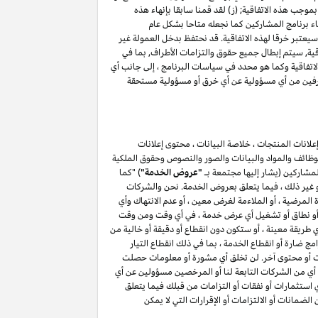
موجب هذه الاتفاقية; (ز) لقد قمنا سابقا بإنهاء هذه
اء برنامج المشاركين كما نجعله متاحا بشكل عام
(أ) ، فإن أي انتهاك للقسم ٥ وكما هو محدد في سياسات البرنامج سيعتبر خرقا لهذه الاتفاقية. قد نحتفظ بدخل العمولة غير
اقية, سيتم إبطال جميع حقوق والتزامات الأطراف, بما في
حة فيما يتعلق بهذه الاتفاقية, باستثناء حقوق والتزامات الأطراف بموجب الأقسام ۳, ٤ ٥, ٦, ۷ , ۸ , ۱۰ و ۱۱ من هذه الاتفاقية وكما هو محدد في سياسات البرنامج ، إلى جانب أي
الطرفين من أي مسؤولية عن أي خرق أو مسؤولية مستحقة
لانات المنتجات ، خلاصة البيانات ، محتوى إعلانات
الوظائف والمواد والبيانات والصور والنصوص وحقوق الملكية
المشاركين (يشار إليها مجتمعة بـ
"عروض الخدمة"
) "كما
أو غير ذلك ، فيما يتعلق بعروض الخدمة. نحن والشركات
لمرضية ، أو الملاءمة لغرض معين ، أو عدم الانتهاك وأي
ائف أو نطاق أو تشغيل أي عرض خدمة ، في أي وقت ومن وقت
طريقة معينة ، أو ستكون دون انقطاع أو دقيقة أو خالية من
ج ضارة أو انقطاع الخدمة ، بما في ذلك انقطاع التيار
مات أو محتوى آخر. لن تخلق أي مشورة أو معلومات حصلت
أي من الشركات التابعة لنا أو المرخصين مسؤولين عن أي
أي استثمارات أو نفقات أو التزامات من قبلك فيما يتعلق
يق لمشاركتك في برنامج المشاركين . لن يعمل أي شيء في هذا القسم ۷ لاستبعاد أو الحد من الضمانات أو الالتزامات أو الإقرارات التي لا يمكن