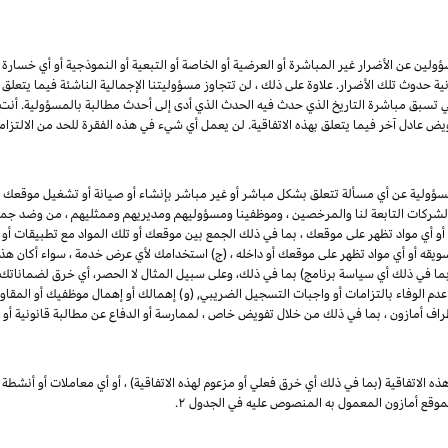
ين عن الأضرار غير المباشرة أو العرضية أو الخاصة أو التبعية أو النموذجية أو أي خسارة في ا
انية حدوث تلك الأضرار. علاوة على ذلك ، لن تتجاوز مسؤوليتنا الإجمالية الناشئة فيما يتع
ي تسبق مباشرة التاريخ الذي حدث فيه الحدث الذي أدى إلى أحدث مطالبة بالمسؤولية. أن
يض عادل آخر فيما يتعلق بهذه الاتفاقية. لن يعمل أي شيء في هذه الفقرة للحد من الالتزام
مسؤولية عن أي مسألة تتعلق بشكل مباشر أو غير مباشر بإنشاء أو صيانة أو تشغيل موقعك 
 والشركات التابعة لنا والمرخصين ، وموظفينا ومسؤوليهم ومديريهم وممثليهم ، من وضد جميع
 أو أي مواد تظهر على موقعك ، بما في ذلك الجمع بين موقعك أو تلك المواد مع تطبيقات أو
 تسويقه أو أي مواد تظهر على موقعك أو داخله ، (ج) استخدامك لأي عرض خدمة ، سواء أكان هذا 
 (بما في ذلك أي سياسة برنامج) بما في ذلك، وعلى سبيل المثال لا الحصر، أي خرق لضماناتك
 عدم الوفاء بالتزامات أو واجبات التسجيل الضريبي, (و) إهمالك أو إهمال موظفيك أو المقاو
طراف أمازون ، بما في ذلك من خلال تفويض خاص ، لممارسة أو الدفاع عن مطالبة قانونية أو 
ذه الاتفاقية (بما في ذلك أي خرق فعلي أو مزعوم لهذه الاتفاقية) ، أو أي معاملات أو أنشطة 
 بموقع أمازون المعمول به المنصوص عليه في الجدول
۲.