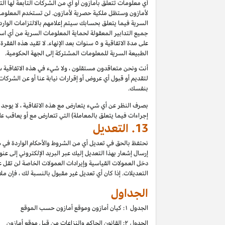
أي معلومات تتعلق بأمازون أو أي من الشركات التابعة لها ا
لأمازون وستظل ملكية حصرية لأمازون. لن تستخدم المعلومات
السرية فيما يتعلق بحسابك سيتم إعلامهم بالالتزامات الوار
جميع التدابير المعقولة لحماية المعلومات السرية من أي اس
على مدة الاتفاقية و ٥ سنوات بعد الإنهاء.
الطبيعة السرية للمعلومات المشتركة إلى الجهة الحكومية.
أنت ونحن متعاقدون مستقلون ، ولا شيء في هذه الاتفاقية سي
لتقديم أو قبول أي عروض أو إقرارات نيابة عنا أو عن الشركات
بنفسك.
بصرف النظر عن أي شيء يتعارض مع هذه الاتفاقية ، لا يوجد ف
إجراءات فيما يتعلق بالمعاملة) التي تتعارض مع أو يعاقب عل
13.
التعديل
نحتفظ بالحق في تعديل أي من الشروط والأحكام الواردة في ه
إرسال إشعار بهذا التعديل إليك عبر البريد الإلكتروني إلى عن
دخل العمولات القياسية وإيرادات العمولات الخاصة لن تقل 
التعديلات. إذا كان أي تعديل غير مقبول بالنسبة لك ، فإن ملاذ
الجداول
الجدول ۱: كيان أمازون وموقع أمازون حسب الموقع
الجدول ۲: القانون الحاكم والنزاعات من قبل موقع أمازون