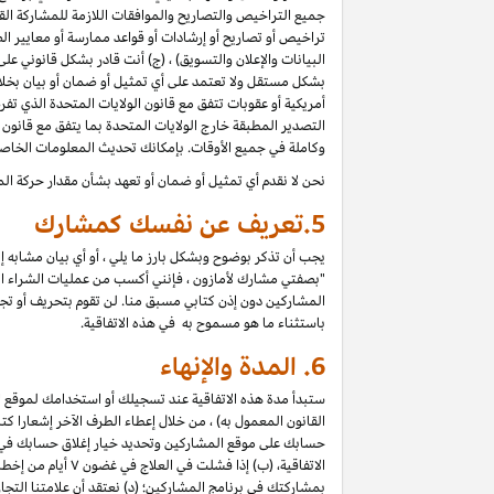
جميع التراخيص والتصاريح والموافقات اللازمة للمشاركة القان
تراخيص أو تصاريح أو إرشادات أو قواعد ممارسة أو معايير الص
البيانات والإعلان والتسويق) ، (ج) أنت قادر بشكل قانوني ع
بشكل مستقل ولا تعتمد على أي تمثيل أو ضمان أو بيان بخل
أمريكية أو عقوبات تتفق مع قانون الولايات المتحدة الذي تف
التصدير المطبقة خارج الولايات المتحدة بما يتفق مع قانون ا
وكاملة في جميع الأوقات. بإمكانك تحديث المعلومات الخاص
نحن لا نقدم أي تمثيل أو ضمان أو تعهد بشأن مقدار حركة الم
5.
تعريف عن نفسك كمشارك
يجب أن تذكر بوضوح وبشكل بارز ما يلي ، أو أي بيان مشابه 
"بصفتي مشارك لأمازون ، فإنني أكسب من عمليات الشراء المؤه
المشاركين دون إذن كتابي مسبق منا. لن تقوم بتحريف أو تجميل 
باستثناء ما هو مسموح به في هذه الاتفاقية.
6.
المدة والإنهاء
ستبدأ مدة هذه الاتفاقية عند تسجيلك أو استخدامك لموقع الم
حسابك على موقع المشاركين وتحديد خيار إغلاق حسابك في "إعد
الاتفاقية، (ب) إ
بمشاركتك في برنامج المشاركين؛ (د) نعتقد أن علامتنا الت