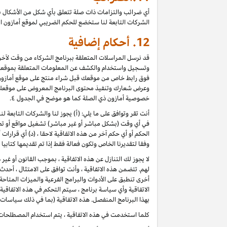
أي ضرائب والتزامات ذات صلة تتعلق بأي شكل من الأشكال ب
الشركات التابعة لنا ستخضع للحكم الضريبي لموقع أمازون ا
12.
أحكام إضافية
قد نرسل المراسلات المتعلقة ببرنامج الشركاء من وقت لآخر، 
وتسجيل واستخدام والكشف عن المعلومات المتعلقة بموقعك 
فوق رابط خاص من موقعك قبل شراء منتج على موقع أمازون) ، 
وعرض شعارك وتنفيذ محتوى البرنامج المعروض على موقعك كأ
خصوصية أمازون ذي الصلة كما هو موضح في الجدول ٤.
أنت تقر وتوافق على ما يلي: (أ) يجوز لنا والشركات التابعة 
في أي وقت (بشكل مباشر أو غير مباشر) تشغيل مواقع أو تطب
الحكم أو أي حكم آخر من هذه الاتفاقية لاحقا ، (د) أي قرارا
وفقا لتقديرنا الخاص وتكون فعالة فقط إذا تم تقديمها كتابي
لا يجوز لك التنازل عن هذه الاتفاقية ، بموجب القانون أو غي
لهم. تتضمن هذه الاتفاقية ، وأنت توافق على الامتثال ، أح
أخرى تنطبق على الأدوات والبرامج الفرعية والميزات المتاح
الاتفاقية وأي سياسة برنامج ، سيتم التحكم في هذه الاتفاقي
بهذا البرنامج المنفصل. هذه الاتفاقية (بما في ذلك سياسات 
كلما استخدمت في هذه الاتفاقية ، يتم استخدام المصطلحات 