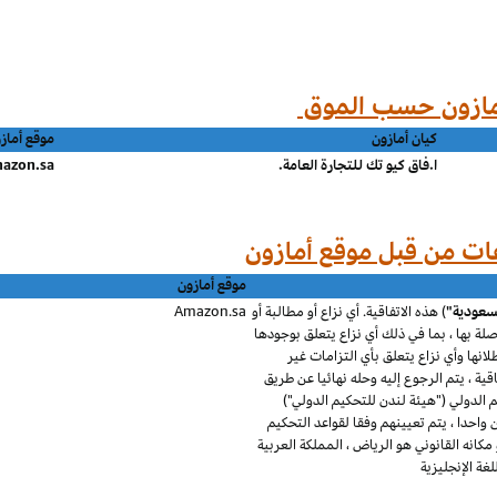
كيان أمازون
موقع أماز
ا.فاق كيو تك للتجارة العامة.
azon.sa
موقع أمازون
لسعودية"
) هذه الاتفاقية. أي نزاع أو مطالبة أو
Amazon.sa
 صلة بها ، بما في ذلك أي نزاع يتعلق بوجودها
طلانها وأي نزاع يتعلق بأي التزامات غير
قية ، يتم الرجوع إليه وحله نهائيا عن طريق
الدولي ("هيئة لندن للتحكيم الدولي")
احدا ، يتم تعيينهم وفقا لقواعد التحكيم
كانه القانوني هو الرياض ، المملكة العربية
ة الإنجليزية