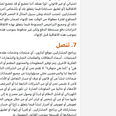
احتيالي أو غير قانوني ؛ (و) نعتقد أننا نخضع أو قد نخضع لم
الاتفاقية (أو تغليق حسابك) فيما يتعلق بك أو بأشخاص آخري
المدفوع لفترة معقولة من الوقت بعد الإنهاء لضمان دفع المب
التزامات دفع مستحقة الدفع ولكن غير مدفوعة بموجب هذه الا
بموجب هذه الاتفاقية قبل الإنهاء.
7.
تنصل
برنامج المشاركين، موقع أمازون ، أي منتجات وخدمات مقدمة ع
المنتجات ، أسماء النطاقات والعلامات التجارية والشعارات ا
الفكرية الأخرى, يتم توفير المعلومات والمحتوى المقدم أو ال
هي" و "كما هي متوفرة". لا نقدم نحن أو أي من الشركات التا
التابعة لنا والمرخصين نخلي مسؤوليتنا عن جميع الضمانات في
ضمانات تنشأ عن أي قانون أو عرف أو مسار التعامل أو الأدا
لآخر. لا نضمن نحن أو أي من الشركات التابعة لنا أو المرخص
الأخطاء أو خالية من المكونات الضارة. لن نكون نحن أو أي من
الكهربائي أو فشل النظام أو (ب) أي وصول غير مصرح به إلى 
عليها منا أو من أي شخص أو كيان آخر أو من خلال عروض الخ
تعويض أو تعويض أو أضرار تنشأ فيما يتعلق بـ (خ) أي خسارة ف
استبعادها أو تقييدها بموجب القانون المعمول به.