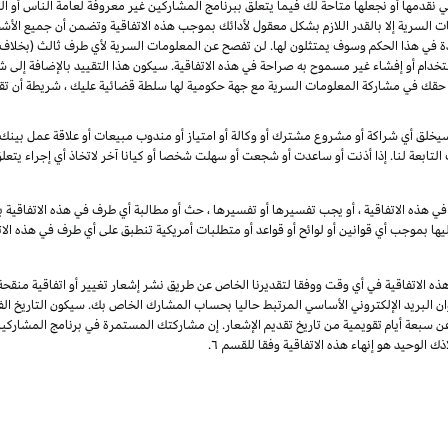
لتي نقدمها أو نجعلها متاحة لك فيما يتعلق ببرنامج المشاركين غير معروفة لعامة الناس أ
 السرية إلا بالقدر اللازم بشكل معقول لأدائك بموجب هذه الاتفاقية وتضمن أن جميع الأش
دة في هذا الحكم وسوف يمتثلون لها. لن تفصح عن المعلومات السرية لأي طرف ثالث (بخلاف 
تخدام أو إفشاء غير مسموح به صراحة في هذه الاتفاقية. سيكون هذا التقييد بالإضافة إلى 
 لا تقيد هذه الفقرة حقك في مشاركة المعلومات السرية مع جهة حكومية لها سلطة قضائية عليك ، شريط
خلق أي شراكة أو مشروع مشترك أو وكالة أو امتياز أو مندوب مبيعات أو علاقة عمل بينك وب
 التابعة لنا. إذا أذنت أو ساعدت أو شجعت أو سهلت شخصا أو كيانا آخر لاتخاذ أي إجراء يتع
ي هذه الاتفاقية ، أو يجب تفسيرها أو تفسيرها ، حث أو مطالبة أي طرف في هذه الاتفاقية با
يها بموجب أي قوانين أو لوائح أو قواعد أو متطلبات أمريكية تنطبق على أي طرف في هذه الات
ذه الاتفاقية في أي وقت ووفقا لتقديرنا الخاص عن طريق نشر إشعار تغيير أو اتفاقية منقح
وان البريد الإلكتروني الأساسي المرتبط حاليا بحساب المشارك الخاص بك. سيكون التاريخ الفع
عن سبعة أيام تقويمية من تاريخ تقديم الإشعار. إن مشاركتك المستمرة في برنامج المشارك
ك الوحيد هو إنهاء هذه الاتفاقية وفقا للقسم ٦.