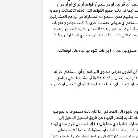
 أي قوانين أو مراسيم أو قواعد أو لوائح أو أوامر أو
ليك (بما في ذلك جميع القواعد التي تحكم الاتصالات وحماية
د قمت بتقييم مدى استصواب المشاركة في برنامج المشاركين
أو تستخدم أي عروض خدمات أخرى إذا كنت موضوع عقوبات
ة. قيود التصدير وإعادة التصدير وقيود التصدير وإعادة
لومات التي تقدمها فيما يتعلق ببرنامج المشاركين دقيقة
 مسؤولين عن أي إجراءات تقوم بها بناء على توقعاتك.
ذن أمازون بعرض محتوى البرنامج أو أي استخدام آخر له:
ام فيما يتعلق بهذه الاتفاقية أو مشاركتك في برنامج
 أو الإيحاء بأي انتماء بيننا وبينك أو أي شخص أو كيان آخر
ون اللجوء إلى المحاكم ، إذا كان ذلك مسموحا به بموجب
خ نفاذ هذا الإنهاء ۷ أيام تقويمية من تاريخ تقديم الإشعار. يمكنك تقديم إشعار الإنهاء عن طريق تسجيل الدخول إلى
ارك كتابيا بأي مما يلي: (أ) إذا كنت في خرق مادي لهذه
ج) ؛(ج) نعتقد أننا قد نواجه مطالبات أو مسؤولية محتملة فيما يتعلق
تم استخدام مشاركتك في برنامج المشاركين لنشاط خادع أو