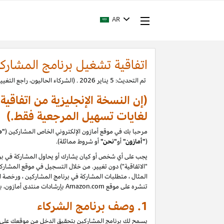
AR
اتفاقية تشغيل برنامج المشارك
تم التحديث: 5 يناير 2026 . (الشركاء الحاليون، راجع التغييرات.)
(إن النسخة الإنجليزية من اتفاقي
لغايات تسهيل المرجعية فقط.)
مرحبا بك في موقع أمازون الإلكتروني الخاص المشاركين (
"م
(
"
أمازون"
أو
"نحن"
أو شروط مماثلة).
يجب على أي شخص أو كيان يشارك أو يحاول المشاركة في برن
المثال ، متطلبات المشاركة في برنامج المشاركين ، ورخصة الم
تنشره على موقع Amazon.com بإرشادات منتدى أمازون، بما في ذلك حظر تقييمات المستخدمين التي يتم إنشاؤها أو تحريرها أو إزالتها مقابل تعويض. يرجى قراءة السياسات والإرشادات بعناية
1. وصف برنامج الشركاء
يسمح لك برنامج المشاركين بتحقيق الدخل من موقعك على الو