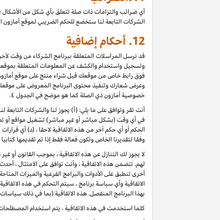
أي ضرائب والتزامات ذات صلة تتعلق بأي شكل من الأشكال ب
الشركات التابعة لنا ستخضع للحكم الضريبي لموقع أمازون ا
12.
أحكام إضافية
قد نرسل المراسلات المتعلقة ببرنامج الشركاء من وقت لآخر، 
وتسجيل واستخدام والكشف عن المعلومات المتعلقة بموقعك 
فوق رابط خاص من موقعك قبل شراء منتج على موقع أمازون) ، 
وعرض شعارك وتنفيذ محتوى البرنامج المعروض على موقعك كأ
خصوصية أمازون ذي الصلة كما هو موضح في الجدول ٤.
أنت تقر وتوافق على ما يلي: (أ) يجوز لنا والشركات التابعة 
في أي وقت (بشكل مباشر أو غير مباشر) تشغيل مواقع أو تطب
الحكم أو أي حكم آخر من هذه الاتفاقية لاحقا ، (د) أي قرارا
وفقا لتقديرنا الخاص وتكون فعالة فقط إذا تم تقديمها كتابي
لا يجوز لك التنازل عن هذه الاتفاقية ، بموجب القانون أو غي
لهم. تتضمن هذه الاتفاقية ، وأنت توافق على الامتثال ، أح
أخرى تنطبق على الأدوات والبرامج الفرعية والميزات المتاح
الاتفاقية وأي سياسة برنامج ، سيتم التحكم في هذه الاتفاقي
بهذا البرنامج المنفصل. هذه الاتفاقية (بما في ذلك سياسات 
كلما استخدمت في هذه الاتفاقية ، يتم استخدام المصطلحات 