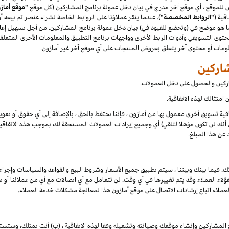
"موقع أماز
قية (
"الروابط المخصصة"
). عندما ينقر عملاؤنا على الروابط الخاصة لشراء عنصر تم بيعه 
هو موضح في (وتخضع للقيود في) بيان دخل عمولة برنامج المشاركين. من أجل تسهيل إعلان
توى التسويقي وأدوات الربط الأخرى وواجهات برنامج التطبيق والمعلومات الأخرى المتعلقة
علومات أو محتوى آخر يتعلق بعروض المنتجات على أي موقع آخر غير أمازون.
شاركين والحصول على دخل العمولات.
امتثالك لهذه الاتفاقية.
تفاقية تسويق أخرى معمول بها من أمازون ، فإننا نحتفظ بالحق ، بالإضافة إلى أي حقوق أو تع
أنك لن تكون مؤهلا لتلقي) أي وجميع إيرادات العمولات المستحقة لك بموجب هذه الاتفاقية ،
 عن هذا المبلغ.
ك. فيما بينك وبيننا ، سيتم تطبيق جميع الأسعار وشروط البيع والقواعد والسياسات وإجراء
 العملاء وقد يتم تغييرها في أي وقت. لن تتعامل مع أي اتصالات مع أي من عملائنا أو تخا
لعملاء اتباع إرشادات الاتصال على موقع أمازون هذا لمعالجة مشكلات خدمة العملاء.
 المشاركين وإنشاء موقعك وصيانته وتشغيله وفقا لهذه الاتفاقية ، (ب) أنت تمتلك، وستست