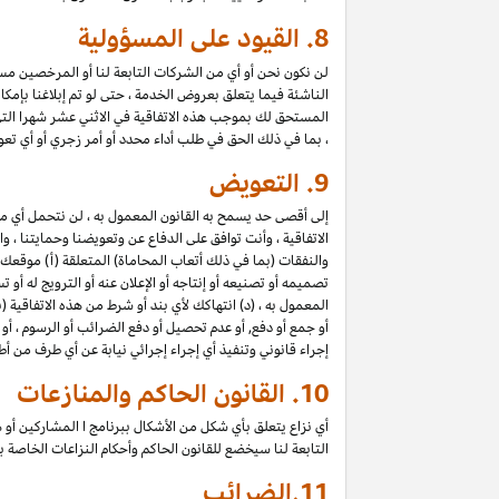
8.
القيود على المسؤولية
لن نكون نحن أو أي من الشركات التابعة لنا أو المرخصين مسؤول
الناشئة فيما يتعلق بعروض الخدمة ، حتى لو تم إبلاغنا بإمك
المستحق لك بموجب هذه الاتفاقية في الاثني عشر شهرا الت
، بما في ذلك الحق في طلب أداء محدد أو أمر زجري أو أي تعو
9.
التعويض
إلى أقصى حد يسمح به القانون المعمول به ، لن نتحمل أي 
الاتفاقية ، وأنت توافق على الدفاع عن وتعويضنا وحمايتنا ،
والنفقات (بما في ذلك أتعاب المحاماة) المتعلقة (أ) موقعك
تصميمه أو تصنيعه أو إنتاجه أو الإعلان عنه أو الترويج له أو
المعمول به ، (د) انتهاكك لأي بند أو شرط من هذه الاتفاقية
أو جمع أو دفع, أو عدم تحصيل أو دفع الضرائب أو الرسوم ، أو
إجراء قانوني وتنفيذ أي إجراء إجرائي نيابة عن أي طرف من أ
10.
القانون الحاكم والمنازعات
أي نزاع يتعلق بأي شكل من الأشكال ببرنامج ا المشاركين أو ه
التابعة لنا سيخضع للقانون الحاكم وأحكام النزاعات الخاصة
11.
الضرائب