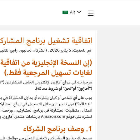
AR
اتفاقية تشغيل برنامج المشارك
تم التحديث: 5 يناير 2026 . (الشركاء الحاليون، راجع التغييرات.)
(إن النسخة الإنجليزية من اتفاقي
لغايات تسهيل المرجعية فقط.)
مرحبا بك في موقع أمازون الإلكتروني الخاص المشاركين (
"م
(
"
أمازون"
أو
"نحن"
أو شروط مماثلة).
يجب على أي شخص أو كيان يشارك أو يحاول المشاركة في برن
المثال ، متطلبات المشاركة في برنامج المشاركين ، ورخصة الم
تنشره على موقع Amazon.com بإرشادات منتدى أمازون، بما في ذلك حظر تقييمات المستخدمين التي يتم إنشاؤها أو تحريرها أو إزالتها مقابل تعويض. يرجى قراءة السياسات والإرشادات بعناية
1. وصف برنامج الشركاء
يسمح لك برنامج المشاركين بتحقيق الدخل من موقعك على الو