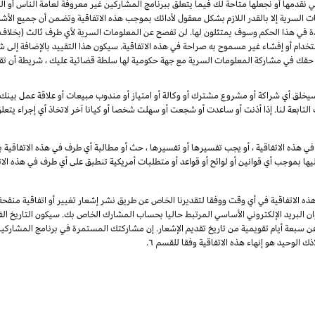
لتي نقدمها أو نجعلها متاحة لك فيما يتعلق ببرنامج المشاركين غير معروفة لعامة الناس أ
 السرية إلا بالقدر اللازم بشكل معقول لأدائك بموجب هذه الاتفاقية وتضمن أن جميع الأش
دة في هذا الحكم وسوف يمتثلون لها. لن تفصح عن المعلومات السرية لأي طرف ثالث (بخلاف 
تخدام أو إفشاء غير مسموح به صراحة في هذه الاتفاقية. سيكون هذا التقييد بالإضافة إلى 
 لا تقيد هذه الفقرة حقك في مشاركة المعلومات السرية مع جهة حكومية لها سلطة قضائية عليك ، شريط
خلق أي شراكة أو مشروع مشترك أو وكالة أو امتياز أو مندوب مبيعات أو علاقة عمل بينك وب
 التابعة لنا. إذا أذنت أو ساعدت أو شجعت أو سهلت شخصا أو كيانا آخر لاتخاذ أي إجراء يتع
ي هذه الاتفاقية ، أو يجب تفسيرها أو تفسيرها ، حث أو مطالبة أي طرف في هذه الاتفاقية با
يها بموجب أي قوانين أو لوائح أو قواعد أو متطلبات أمريكية تنطبق على أي طرف في هذه الات
ذه الاتفاقية في أي وقت ووفقا لتقديرنا الخاص عن طريق نشر إشعار تغيير أو اتفاقية منقح
وان البريد الإلكتروني الأساسي المرتبط حاليا بحساب المشارك الخاص بك. سيكون التاريخ الفع
عن سبعة أيام تقويمية من تاريخ تقديم الإشعار. إن مشاركتك المستمرة في برنامج المشارك
ك الوحيد هو إنهاء هذه الاتفاقية وفقا للقسم ٦.