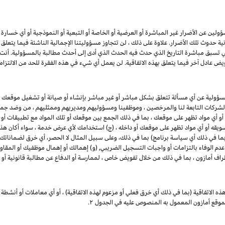
ين عن الأضرار غير المباشرة أو العرضية أو الخاصة أو التبعية أو النموذجية أو أي خسارة في ا
انية حدوث تلك الأضرار. علاوة على ذلك ، لن تتجاوز مسؤوليتنا الإجمالية الناشئة فيما يتع
ي تسبق مباشرة التاريخ الذي حدث فيه الحدث الذي أدى إلى أحدث مطالبة بالمسؤولية. أن
يض عادل آخر فيما يتعلق بهذه الاتفاقية. لن يعمل أي شيء في هذه الفقرة للحد من الالتزام
مسؤولية عن أي مسألة تتعلق بشكل مباشر أو غير مباشر بإنشاء أو صيانة أو تشغيل موقعك 
 والشركات التابعة لنا والمرخصين ، وموظفينا ومسؤوليهم ومديريهم وممثليهم ، من وضد جميع
 أو أي مواد تظهر على موقعك ، بما في ذلك الجمع بين موقعك أو تلك المواد مع تطبيقات أو
 تسويقه أو أي مواد تظهر على موقعك أو داخله ، (ج) استخدامك لأي عرض خدمة ، سواء أكان هذا 
 (بما في ذلك أي سياسة برنامج) بما في ذلك، وعلى سبيل المثال لا الحصر، أي خرق لضماناتك
 عدم الوفاء بالتزامات أو واجبات التسجيل الضريبي, (و) إهمالك أو إهمال موظفيك أو المقاو
طراف أمازون ، بما في ذلك من خلال تفويض خاص ، لممارسة أو الدفاع عن مطالبة قانونية أو 
ذه الاتفاقية (بما في ذلك أي خرق فعلي أو مزعوم لهذه الاتفاقية) ، أو أي معاملات أو أنشطة 
 بموقع أمازون المعمول به المنصوص عليه في الجدول
۲.