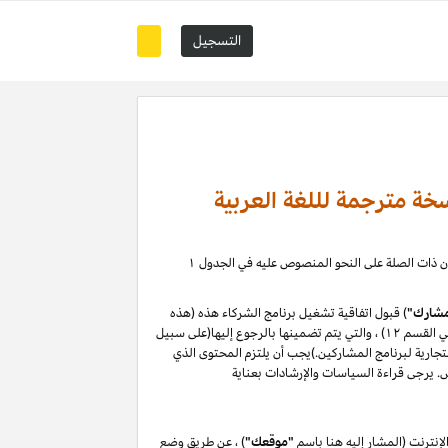
التسجيل
خة مترجمة لللغة العربية
) ، حيث يمكنك إدارة علاقة التسويق بالعمولة الخاصة بك مع كيانات أمازون ذات الصلة على النحو المنصوص عليه في الجدول ۱
شارك"
) قبول اتفاقية تشغيل برنامج الشركاء هذه (هذه
"الاتفاقية") دون تغيير. من خلال التسجيل في موقع المشاركين أو استخدامه ، فإنك توافق على هذه الاتفاقية ، بما في ذلك سياسات البرنامج (المحددة في القسم ۱۲) ، والتي يتم تضمينها بالرجوع إليها(على سبيل
لتجارية لبرنامج المشاركين.)يجب أن يلتزم المحتوى الذي
نترنت (المشار إليه هنا باسم
"موقعك"
) ، عن طريق وضع