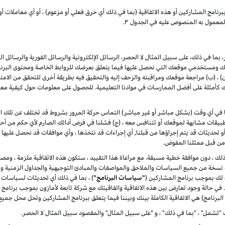
برنامج
المشاركين
أو هذه الاتفاقية (بما في ذلك أي خرق فعلي أو مزعوم) ، أو أي معاملات أو
لمعمول به المنصوص عليه في الجدول ۳.
بما في ذلك، على سبيل المثال لا الحصر، الرسائل الإلكترونية والرسائل الفورية والرسائل ا
ومستخدمي موقعك التي نحصل عليها فيما يتعلق بعرضك للروابط الخاصة ومحتوى البرنامج 
(ب) مراجعة موقعك ومراقبته والزحف إليه والتحقيق فيه بطريقة أخرى للتحقق من الامتثال له
مثلة على أفضل الممارسات في موادنا التعليمية. للحصول على معلومات حول كيفية معالج
لنا في أي وقت (بشكل مباشر أو غير مباشر) التماس حركة المرور بشروط قد تختلف عن تلك الوار
يقات مشابهة لموقعك أو تتنافس معه ، (ج) فشلنا في فرض أدائك الصارم لأي حكم من أحكا
ت أو تحديثات قد يتم إجراؤها من قبلنا, أي إجراءات قد نتخذها ، وأي موافقات قد نحصل عليها 
ا من قبل ممثلنا المفوض.
ر ذلك ، دون موافقة خطية مسبقة. مع مراعاة هذا التقييد ، ستكون هذه الاتفاقية ملزمة ، ومصل
دث نسخة من جميع السياسات والملاحق والمواصفات والمبادئ التوجيهية والجداول الزمنية وال
ة لك بموجب برنامج المشاركين (
"سياسات البرنامج"
) ، بما في ذلك أي تحديثات لسياسات 
ة. في حالة وجود تعارض بين هذه الاتفاقية واتفاقيتك مع شركة تابعة لأمازون بموجب برنامج
البرنامج) هي الاتفاقية الكاملة بينك وبيننا فيما يتعلق ببرنامج المشاركين وتحل محل جميع
"تشمل" ، "بما في ذلك" ، و "على سبيل المثال" والمقصود سبيل المثال لا الحصر.