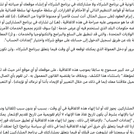
ونية في برنامج الشركاء ولا مشاركتك في برنامج الشركاء أو إنشاء موقعك أو صيانته أو تشغيله
ناعة أو قواعد التنظيم الذاتي أو الأحكام أو القرارات, أي سلطة حكومية لها سلطة قضائية ع
لى إبرام العقود (على سبيل المثال. أنت لست قاصرا أو ممنوعا قانونا من التعاقد) ، (د) لق
اف ما هو منصوص عليه صراحة في هذه الاتفاقية ، (هـ) لن تشارك في برنامج المشاركين 
رضه حكومات البلد الذي تستخدم فيه أي عرض خدمة ؛ (و) سوف تلتزم بجميع الخدمات الأمريكي
لولايات المتحدة ، والتي قد تنطبق على السلع والبرامج والتكنولوجيا والخدمات ، و (ز) المع
ة بك عن طريق تسجيل الدخول إلى حسابك على موقع شركاه واختيار "إعدادات الحساب".
رور أو دخل العمولة الذي يمكنك توقعه في أي وقت فيما يتعلق ببرنامج الشركاء ، ولن نكون
إلى حد كبير مسموح به سابقا بموجب هذه الاتفاقية ، على موقعك أو أي موقع آخر حيث قد تأ
لة." باستثناء هذا الكشف ، وبخلاف ما يقتضيه القانون المعمول به ، لن تقوم بأي اتصال ع
علاقتنا معك (بما في ذلك من خلال التعبير أو الإيحاء بأننا أو نرعاك أو نؤيدك) ، أو التعبير
شاركين. يجوز لك أو لنا إنهاء هذه الاتفاقية في أي وقت ، بسبب أو بدون سبب (تلقائيا ود
القانون المعمول به) ، من خلال إعطاء الطرف الآخر إشعارا كتابيا بالإنهاء بشرط أن يكون تاري
ادات الحساب". بالإضافة إلى ذلك ، يجوز لنا إنهاء هذه الاتفاقية أو تعليق حسابك فور إخط
ذا فشلت في العلاج في غضون ۷ أيام من إخطارنا لك فيما يتعلق بأي خرق آخر لهذه الاتفاقية (بما في ذلك أي سياسة برنام
جارية أو سمعتنا قد تشوهت من قبلك أو فيما يتعلق بمشاركتك في برنامج المشاركين; (هـ) 