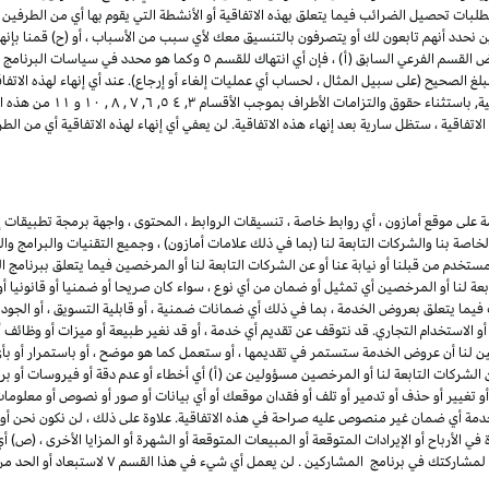
تطلبات تحصيل الضرائب فيما يتعلق بهذه الاتفاقية أو الأنشطة التي يقوم بها أي من الطرفين ب
ن نحدد أنهم تابعون لك أو يتصرفون بالتنسيق معك لأي سبب من الأسباب ، أو (ح) قمنا بإنه
للمشاركين. لتجنب الشك وعلى سبيل المثال لا الحصر لأغراض القسم الفرعي السابق 
لغ الصحيح (على سبيل المثال ، لحساب أي عمليات إلغاء أو إرجاع). عند أي إنهاء لهذه الاتف
ذلك أي وجميع التراخيص الممنو
تفاقية ، ستظل سارية بعد إنهاء هذه الاتفاقية. لن يعفي أي إنهاء لهذه الاتفاقية أي من 
لى موقع أمازون ، أي روابط خاصة ، تنسيقات الروابط ، المحتوى ، واجهة برمجة تطبيقات إع
لخاصة بنا والشركات التابعة لنا (بما في ذلك علامات أمازون) ، وجميع التقنيات والبرامج و
مستخدم من قبلنا أو نيابة عنا أو عن الشركات التابعة لنا أو المرخصين فيما يتعلق ببرنامج 
بعة لنا أو المرخصين أي تمثيل أو ضمان من أي نوع ، سواء كان صريحا أو ضمنيا أو قانونيا 
ما يتعلق بعروض الخدمة ، بما في ذلك أي ضمانات ضمنية ، أو قابلية التسويق ، أو الجودة ا
ء أو الاستخدام التجاري. قد نتوقف عن تقديم أي خدمة ، أو قد نغير طبيعة أو ميزات أو وظ
ين لنا أن عروض الخدمة ستستمر في تقديمها ، أو ستعمل كما هو موضح ، أو باستمرار أو بأي 
 الشركات التابعة لنا أو المرخصين مسؤولين عن (أ) أي أخطاء أو عدم دقة أو فيروسات أو برام
أو تغيير أو حذف أو تدمير أو تلف أو فقدان موقعك أو أي بيانات أو صور أو نصوص أو معلو
دمة أي ضمان غير منصوص عليه صراحة في هذه الاتفاقية. علاوة على ذلك ، لن نكون نحن أو 
ي الأرباح أو الإيرادات المتوقعة أو المبيعات المتوقعة أو الشهرة أو المزايا الأخرى ، (ص) 
بمشاركتك في برنامج المشاركين ، أو (ض) أي إنهاء أو تعل