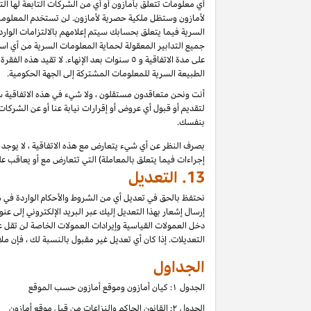
أي معلومات تتعلق بأمازون أو أي من الشركات التابعة لها ا
لأمازون وستظل ملكية حصرية لأمازون. لن تستخدم المعلومات
السرية فيما يتعلق بحسابك سيتم إعلامهم بالالتزامات الوار
جميع التدابير المعقولة لحماية المعلومات السرية من أي اس
على مدة الاتفاقية و ٥ سنوات بعد الإنهاء.
الطبيعة السرية للمعلومات المشتركة إلى الجهة الحكومية.
أنت ونحن متعاقدون مستقلون ، ولا شيء في هذه الاتفاقية سي
لتقديم أو قبول أي عروض أو إقرارات نيابة عنا أو عن الشركات
بنفسك.
بصرف النظر عن أي شيء يتعارض مع هذه الاتفاقية ، لا يوجد ف
إجراءات فيما يتعلق بالمعاملة) التي تتعارض مع أو يعاقب عل
13.
التعديل
نحتفظ بالحق في تعديل أي من الشروط والأحكام الواردة في ه
إرسال إشعار بهذا التعديل إليك عبر البريد الإلكتروني إلى عن
دخل العمولات القياسية وإيرادات العمولات الخاصة لن تقل 
التعديلات. إذا كان أي تعديل غير مقبول بالنسبة لك ، فإن ملاذ
الجداول
الجدول ۱: كيان أمازون وموقع أمازون حسب الموقع
الجدول ۲: القانون الحاكم والنزاعات من قبل موقع أمازون