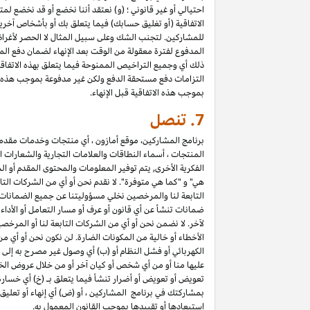
احتيالي أو غير قانوني ؛ (و) نعتقد أننا نخضع أو قد نخضع لم
الاتفاقية (أو تغليق حسابك) فيما يتعلق بك أو بأشخاص آخري
المدفوع لفترة معقولة من الوقت بعد الإنهاء لضمان دفع المب
التزامات دفع مستحقة الدفع ولكن غير مدفوعة بموجب هذه الا
بموجب هذه الاتفاقية قبل الإنهاء.
7.
تنصل
برنامج المشاركين، موقع أمازون ، أي منتجات وخدمات مقدمة ع
المنتجات ، أسماء النطاقات والعلامات التجارية والشعارات ا
الفكرية الأخرى, يتم توفير المعلومات والمحتوى المقدم أو ال
هي" و "كما هي متوفرة". لا نقدم نحن أو أي من الشركات التا
التابعة لنا والمرخصين نخلي مسؤوليتنا عن جميع الضمانات في
ضمانات تنشأ عن أي قانون أو عرف أو مسار التعامل أو الأدا
لآخر. لا نضمن نحن أو أي من الشركات التابعة لنا أو المرخص
الأخطاء أو خالية من المكونات الضارة. لن نكون نحن أو أي من
الكهربائي أو فشل النظام أو (ب) أي وصول غير مصرح به إلى 
عليها منا أو من أي شخص أو كيان آخر أو من خلال عروض الخ
تعويض أو تعويض أو أضرار تنشأ فيما يتعلق بـ (خ) أي خسارة ف
استبعادها أو تقييدها بموجب القانون المعمول به.