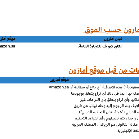
كيان أمازون
موقع أماز
ا.فاق كيو تك للتجارة العامة.
azon.sa
موقع أمازون
لسعودية"
) هذه الاتفاقية. أي نزاع أو مطالبة أو
Amazon.sa
 صلة بها ، بما في ذلك أي نزاع يتعلق بوجودها
طلانها وأي نزاع يتعلق بأي التزامات غير
قية ، يتم الرجوع إليه وحله نهائيا عن طريق
الدولي ("هيئة لندن للتحكيم الدولي")
احدا ، يتم تعيينهم وفقا لقواعد التحكيم
كانه القانوني هو الرياض ، المملكة العربية
ة الإنجليزية