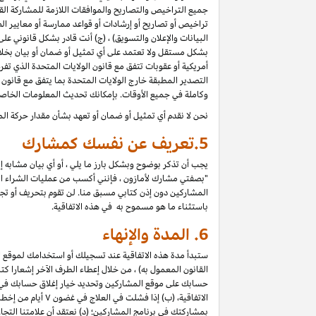
جميع التراخيص والتصاريح والموافقات اللازمة للمشاركة القان
تراخيص أو تصاريح أو إرشادات أو قواعد ممارسة أو معايير الص
البيانات والإعلان والتسويق) ، (ج) أنت قادر بشكل قانوني ع
بشكل مستقل ولا تعتمد على أي تمثيل أو ضمان أو بيان بخل
أمريكية أو عقوبات تتفق مع قانون الولايات المتحدة الذي تف
التصدير المطبقة خارج الولايات المتحدة بما يتفق مع قانون ا
وكاملة في جميع الأوقات. بإمكانك تحديث المعلومات الخاص
نحن لا نقدم أي تمثيل أو ضمان أو تعهد بشأن مقدار حركة الم
5.
تعريف عن نفسك كمشارك
يجب أن تذكر بوضوح وبشكل بارز ما يلي ، أو أي بيان مشابه 
"بصفتي مشارك لأمازون ، فإنني أكسب من عمليات الشراء المؤه
المشاركين دون إذن كتابي مسبق منا. لن تقوم بتحريف أو تجميل 
باستثناء ما هو مسموح به في هذه الاتفاقية.
6.
المدة والإنهاء
ستبدأ مدة هذه الاتفاقية عند تسجيلك أو استخدامك لموقع الم
حسابك على موقع المشاركين وتحديد خيار إغلاق حسابك في "إعد
الاتفاقية، (ب) إ
بمشاركتك في برنامج المشاركين؛ (د) نعتقد أن علامتنا الت