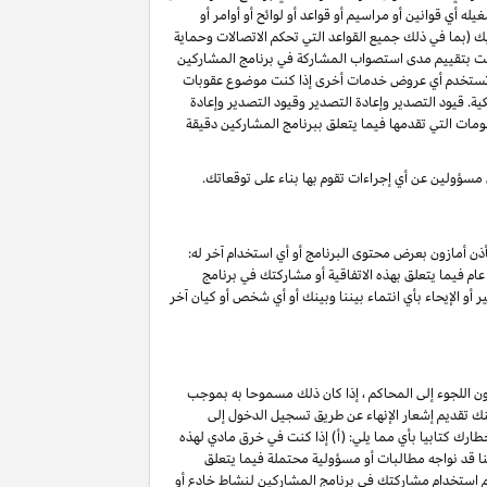
 أي قوانين أو مراسيم أو قواعد أو لوائح أو أوامر أو
ليك (بما في ذلك جميع القواعد التي تحكم الاتصالات وحماية
د قمت بتقييم مدى استصواب المشاركة في برنامج المشاركين
أو تستخدم أي عروض خدمات أخرى إذا كنت موضوع عقوبات
ة. قيود التصدير وإعادة التصدير وقيود التصدير وإعادة
لومات التي تقدمها فيما يتعلق ببرنامج المشاركين دقيقة
 مسؤولين عن أي إجراءات تقوم بها بناء على توقعاتك.
ذن أمازون بعرض محتوى البرنامج أو أي استخدام آخر له:
ام فيما يتعلق بهذه الاتفاقية أو مشاركتك في برنامج
 أو الإيحاء بأي انتماء بيننا وبينك أو أي شخص أو كيان آخر
ون اللجوء إلى المحاكم ، إذا كان ذلك مسموحا به بموجب
خ نفاذ هذا الإنهاء ۷ أيام تقويمية من تاريخ تقديم الإشعار. يمكنك تقديم إشعار الإنهاء عن طريق تسجيل الدخول إلى
ارك كتابيا بأي مما يلي: (أ) إذا كنت في خرق مادي لهذه
ج) ؛(ج) نعتقد أننا قد نواجه مطالبات أو مسؤولية محتملة فيما يتعلق
تم استخدام مشاركتك في برنامج المشاركين لنشاط خادع أو