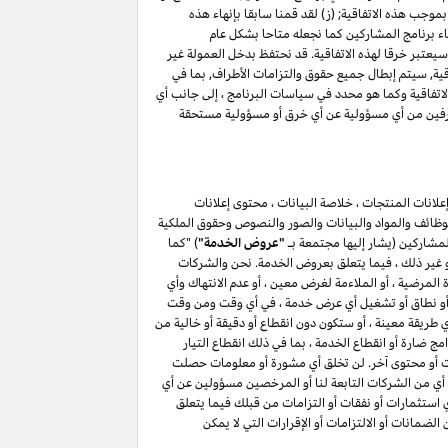
موجب هذه الاتفاقية; (ز) لقد قمنا سابقا بإنهاء هذه
اء برنامج المشاركين كما نجعله متاحا بشكل عام
(أ) ، فإن أي انتهاك للقسم ٥ وكما هو محدد في سياسات البرنامج سيعتبر خرقا لهذه الاتفاقية. قد نحتفظ بدخل العمولة غير
اقية, سيتم إبطال جميع حقوق والتزامات الأطراف, بما في
حة فيما يتعلق بهذه الاتفاقية, باستثناء حقوق والتزامات الأطراف بموجب الأقسام ۳, ٤ ٥, ٦, ۷ , ۸ , ۱۰ و ۱۱ من هذه الاتفاقية وكما هو محدد في سياسات البرنامج ، إلى جانب أي
الطرفين من أي مسؤولية عن أي خرق أو مسؤولية مستحقة
لانات المنتجات ، خلاصة البيانات ، محتوى إعلانات
الوظائف والمواد والبيانات والصور والنصوص وحقوق الملكية
المشاركين (يشار إليها مجتمعة بـ
"عروض الخدمة"
) "كما
أو غير ذلك ، فيما يتعلق بعروض الخدمة. نحن والشركات
لمرضية ، أو الملاءمة لغرض معين ، أو عدم الانتهاك وأي
ائف أو نطاق أو تشغيل أي عرض خدمة ، في أي وقت ومن وقت
طريقة معينة ، أو ستكون دون انقطاع أو دقيقة أو خالية من
ج ضارة أو انقطاع الخدمة ، بما في ذلك انقطاع التيار
مات أو محتوى آخر. لن تخلق أي مشورة أو معلومات حصلت
أي من الشركات التابعة لنا أو المرخصين مسؤولين عن أي
أي استثمارات أو نفقات أو التزامات من قبلك فيما يتعلق
يق لمشاركتك في برنامج المشاركين . لن يعمل أي شيء في هذا القسم ۷ لاستبعاد أو الحد من الضمانات أو الالتزامات أو الإقرارات التي لا يمكن