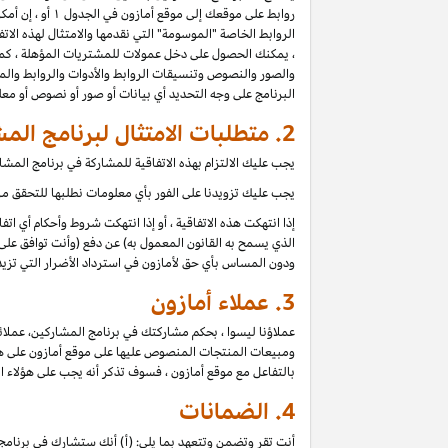
روابط على موقعك إلى موقع أمازون في الجدول ۱ أو ، إن أمكن للموقع ، أي موقع آخر مدرج في بيان دخل عمولة برنامج المشاركين (كل موقع
الروابط الخاصة "الموسومة" التي نقدمها والامتثال لهذه الاتفا
، يمكنك الحصول على دخل عمولات للمشتريات المؤهلة ، كما 
والصور والنصوص وتنسيقات الروابط والأدوات والروابط والمح
البرنامج على وجه التحديد أي بيانات أو صور أو نصوص أو م
2. متطلبات الامتثال لبرنامج المشاركين
يجب عليك الالتزام بهذه الاتفاقية للمشاركة في برنامج الم
يجب عليك تزويدنا على الفور بأي معلومات نطلبها للتحقق من 
إذا انتهكت هذه الاتفاقية ، أو إذا انتهكت شروط وأحكام أي ا
الذي يسمح به القانون المعمول به) عن دفع (وأنت توافق على 
ودون المساس بأي حق لأمازون في استرداد الأضرار التي تزيد
3.
عملاء أمازون
عملاؤنا ليسوا ، بحكم مشاركتك في برنامج المشاركين، عملائ
ومبيعات المنتجات المنصوص عليها على موقع أمازون على هؤلاء
بالتفاعل مع موقع أمازون ، فسوف تذكر أنه يجب على هؤلاء ا
4.
الضمانات
أنت تقر وتضمن وتتعهد بما يلي: (أ) أنك ستشارك في برنامج