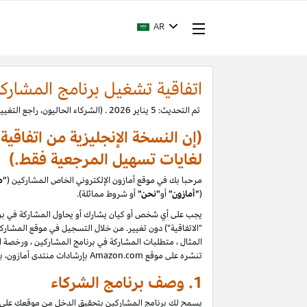
AR
اتفاقية تشغيل برنامج المشارك
تم التحديث: 5 يناير 2026 . (الشركاء الحاليون، راجع التغييرات.)
(إن النسخة الإنجليزية من اتفاقي
لغايات تسهيل المرجعية فقط.)
مرحبا بك في موقع أمازون الإلكتروني الخاص المشاركين (
"م
(
"
أمازون"
أو
"نحن"
أو شروط مماثلة).
يجب على أي شخص أو كيان يشارك أو يحاول المشاركة في برن
المثال ، متطلبات المشاركة في برنامج المشاركين ، ورخصة الم
تنشره على موقع Amazon.com بإرشادات منتدى أمازون، بما في ذلك حظر تقييمات المستخدمين التي يتم إنشاؤها أو تحريرها أو إزالتها مقابل تعويض. يرجى قراءة السياسات والإرشادات بعناية
1. وصف برنامج الشركاء
يسمح لك برنامج المشاركين بتحقيق الدخل من موقعك على الو