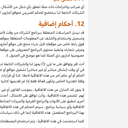
أي ضرائب والتزامات ذات صلة تتعلق بأي شكل من الأشكال ب
الشركات التابعة لنا ستخضع للحكم الضريبي لموقع أمازون ا
12.
أحكام إضافية
قد نرسل المراسلات المتعلقة ببرنامج الشركاء من وقت لآخر، 
وتسجيل واستخدام والكشف عن المعلومات المتعلقة بموقعك 
فوق رابط خاص من موقعك قبل شراء منتج على موقع أمازون) ، 
وعرض شعارك وتنفيذ محتوى البرنامج المعروض على موقعك كأ
خصوصية أمازون ذي الصلة كما هو موضح في الجدول ٤.
أنت تقر وتوافق على ما يلي: (أ) يجوز لنا والشركات التابعة 
في أي وقت (بشكل مباشر أو غير مباشر) تشغيل مواقع أو تطب
الحكم أو أي حكم آخر من هذه الاتفاقية لاحقا ، (د) أي قرارا
وفقا لتقديرنا الخاص وتكون فعالة فقط إذا تم تقديمها كتابي
لا يجوز لك التنازل عن هذه الاتفاقية ، بموجب القانون أو غي
لهم. تتضمن هذه الاتفاقية ، وأنت توافق على الامتثال ، أح
أخرى تنطبق على الأدوات والبرامج الفرعية والميزات المتاح
الاتفاقية وأي سياسة برنامج ، سيتم التحكم في هذه الاتفاقي
بهذا البرنامج المنفصل. هذه الاتفاقية (بما في ذلك سياسات 
كلما استخدمت في هذه الاتفاقية ، يتم استخدام المصطلحات 