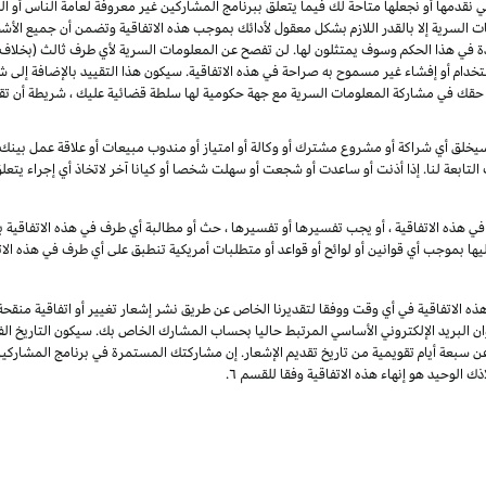
لتي نقدمها أو نجعلها متاحة لك فيما يتعلق ببرنامج المشاركين غير معروفة لعامة الناس أ
 السرية إلا بالقدر اللازم بشكل معقول لأدائك بموجب هذه الاتفاقية وتضمن أن جميع الأش
دة في هذا الحكم وسوف يمتثلون لها. لن تفصح عن المعلومات السرية لأي طرف ثالث (بخلاف 
تخدام أو إفشاء غير مسموح به صراحة في هذه الاتفاقية. سيكون هذا التقييد بالإضافة إلى 
 لا تقيد هذه الفقرة حقك في مشاركة المعلومات السرية مع جهة حكومية لها سلطة قضائية عليك ، شريط
خلق أي شراكة أو مشروع مشترك أو وكالة أو امتياز أو مندوب مبيعات أو علاقة عمل بينك وب
 التابعة لنا. إذا أذنت أو ساعدت أو شجعت أو سهلت شخصا أو كيانا آخر لاتخاذ أي إجراء يتع
ي هذه الاتفاقية ، أو يجب تفسيرها أو تفسيرها ، حث أو مطالبة أي طرف في هذه الاتفاقية با
يها بموجب أي قوانين أو لوائح أو قواعد أو متطلبات أمريكية تنطبق على أي طرف في هذه الات
ذه الاتفاقية في أي وقت ووفقا لتقديرنا الخاص عن طريق نشر إشعار تغيير أو اتفاقية منقح
وان البريد الإلكتروني الأساسي المرتبط حاليا بحساب المشارك الخاص بك. سيكون التاريخ الفع
عن سبعة أيام تقويمية من تاريخ تقديم الإشعار. إن مشاركتك المستمرة في برنامج المشارك
ك الوحيد هو إنهاء هذه الاتفاقية وفقا للقسم ٦.