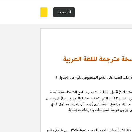
التسجيل
خة مترجمة لللغة العربية
) ، حيث يمكنك إدارة علاقة التسويق بالعمولة الخاصة بك مع كيانات أمازون ذات الصلة على النحو المنصوص عليه في الجدول ۱
شارك"
) قبول اتفاقية تشغيل برنامج الشركاء هذه (هذه
"الاتفاقية") دون تغيير. من خلال التسجيل في موقع المشاركين أو استخدامه ، فإنك توافق على هذه الاتفاقية ، بما في ذلك سياسات البرنامج (المحددة في القسم ۱۲) ، والتي يتم تضمينها بالرجوع إليها(على سبيل
لتجارية لبرنامج المشاركين.)يجب أن يلتزم المحتوى الذي
نترنت (المشار إليه هنا باسم
"موقعك"
) ، عن طريق وضع