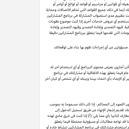
 أي قوانين أو مراسيم أو قواعد أو لوائح أو أوامر أو
ليك (بما في ذلك جميع القواعد التي تحكم الاتصالات وحماية
د قمت بتقييم مدى استصواب المشاركة في برنامج المشاركين
أو تستخدم أي عروض خدمات أخرى إذا كنت موضوع عقوبات
ة. قيود التصدير وإعادة التصدير وقيود التصدير وإعادة
لومات التي تقدمها فيما يتعلق ببرنامج المشاركين دقيقة
 مسؤولين عن أي إجراءات تقوم بها بناء على توقعاتك.
ذن أمازون بعرض محتوى البرنامج أو أي استخدام آخر له:
ام فيما يتعلق بهذه الاتفاقية أو مشاركتك في برنامج
 أو الإيحاء بأي انتماء بيننا وبينك أو أي شخص أو كيان آخر
ون اللجوء إلى المحاكم ، إذا كان ذلك مسموحا به بموجب
خ نفاذ هذا الإنهاء ۷ أيام تقويمية من تاريخ تقديم الإشعار. يمكنك تقديم إشعار الإنهاء عن طريق تسجيل الدخول إلى
ارك كتابيا بأي مما يلي: (أ) إذا كنت في خرق مادي لهذه
ج) ؛(ج) نعتقد أننا قد نواجه مطالبات أو مسؤولية محتملة فيما يتعلق
تم استخدام مشاركتك في برنامج المشاركين لنشاط خادع أو