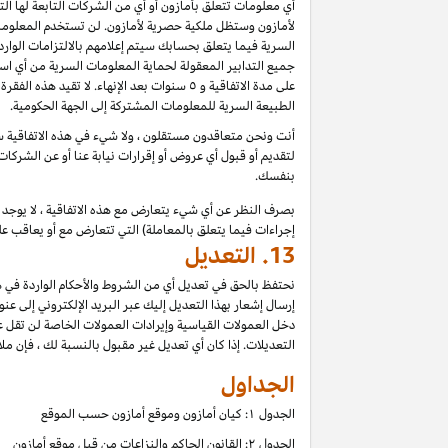
أي معلومات تتعلق بأمازون أو أي من الشركات التابعة لها ا
لأمازون وستظل ملكية حصرية لأمازون. لن تستخدم المعلومات
السرية فيما يتعلق بحسابك سيتم إعلامهم بالالتزامات الوار
جميع التدابير المعقولة لحماية المعلومات السرية من أي اس
على مدة الاتفاقية و ٥ سنوات بعد الإنهاء.
الطبيعة السرية للمعلومات المشتركة إلى الجهة الحكومية.
أنت ونحن متعاقدون مستقلون ، ولا شيء في هذه الاتفاقية سي
لتقديم أو قبول أي عروض أو إقرارات نيابة عنا أو عن الشركات
بنفسك.
بصرف النظر عن أي شيء يتعارض مع هذه الاتفاقية ، لا يوجد ف
إجراءات فيما يتعلق بالمعاملة) التي تتعارض مع أو يعاقب عل
13.
التعديل
نحتفظ بالحق في تعديل أي من الشروط والأحكام الواردة في ه
إرسال إشعار بهذا التعديل إليك عبر البريد الإلكتروني إلى عن
دخل العمولات القياسية وإيرادات العمولات الخاصة لن تقل 
التعديلات. إذا كان أي تعديل غير مقبول بالنسبة لك ، فإن ملاذ
الجداول
الجدول ۱: كيان أمازون وموقع أمازون حسب الموقع
الجدول ۲: القانون الحاكم والنزاعات من قبل موقع أمازون