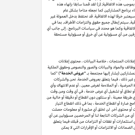
موجب هذه الاتفاقية; (ز) لقد قمنا سابقا بإنهاء هذه
اء برنامج المشاركين كما نجعله متاحا بشكل عام
(أ) ، فإن أي انتهاك للقسم ٥ وكما هو محدد في سياسات البرنامج سيعتبر خرقا لهذه الاتفاقية. قد نحتفظ بدخل العمولة غير
اقية, سيتم إبطال جميع حقوق والتزامات الأطراف, بما في
حة فيما يتعلق بهذه الاتفاقية, باستثناء حقوق والتزامات الأطراف بموجب الأقسام ۳, ٤ ٥, ٦, ۷ , ۸ , ۱۰ و ۱۱ من هذه الاتفاقية وكما هو محدد في سياسات البرنامج ، إلى جانب أي
الطرفين من أي مسؤولية عن أي خرق أو مسؤولية مستحقة
لانات المنتجات ، خلاصة البيانات ، محتوى إعلانات
الوظائف والمواد والبيانات والصور والنصوص وحقوق الملكية
المشاركين (يشار إليها مجتمعة بـ
"عروض الخدمة"
) "كما
أو غير ذلك ، فيما يتعلق بعروض الخدمة. نحن والشركات
لمرضية ، أو الملاءمة لغرض معين ، أو عدم الانتهاك وأي
ائف أو نطاق أو تشغيل أي عرض خدمة ، في أي وقت ومن وقت
طريقة معينة ، أو ستكون دون انقطاع أو دقيقة أو خالية من
ج ضارة أو انقطاع الخدمة ، بما في ذلك انقطاع التيار
مات أو محتوى آخر. لن تخلق أي مشورة أو معلومات حصلت
أي من الشركات التابعة لنا أو المرخصين مسؤولين عن أي
أي استثمارات أو نفقات أو التزامات من قبلك فيما يتعلق
يق لمشاركتك في برنامج المشاركين . لن يعمل أي شيء في هذا القسم ۷ لاستبعاد أو الحد من الضمانات أو الالتزامات أو الإقرارات التي لا يمكن