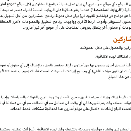
"موقع أماز
قية (
"الروابط المخصصة"
). عندما ينقر عملاؤنا على الروابط الخاصة لشراء عنصر تم بيعه 
هو موضح في (وتخضع للقيود في) بيان دخل عمولة برنامج المشاركين. من أجل تسهيل إعلان
توى التسويقي وأدوات الربط الأخرى وواجهات برنامج التطبيق والمعلومات الأخرى المتعلقة
علومات أو محتوى آخر يتعلق بعروض المنتجات على أي موقع آخر غير أمازون.
شاركين والحصول على دخل العمولات.
امتثالك لهذه الاتفاقية.
تفاقية تسويق أخرى معمول بها من أمازون ، فإننا نحتفظ بالحق ، بالإضافة إلى أي حقوق أو تع
أنك لن تكون مؤهلا لتلقي) أي وجميع إيرادات العمولات المستحقة لك بموجب هذه الاتفاقية ،
 عن هذا المبلغ.
ك. فيما بينك وبيننا ، سيتم تطبيق جميع الأسعار وشروط البيع والقواعد والسياسات وإجراء
 العملاء وقد يتم تغييرها في أي وقت. لن تتعامل مع أي اتصالات مع أي من عملائنا أو تخا
لعملاء اتباع إرشادات الاتصال على موقع أمازون هذا لمعالجة مشكلات خدمة العملاء.
 المشاركين وإنشاء موقعك وصيانته وتشغيله وفقا لهذه الاتفاقية ، (ب) أنت تمتلك، وستست