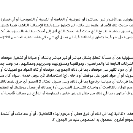
ين عن الأضرار غير المباشرة أو العرضية أو الخاصة أو التبعية أو النموذجية أو أي خسارة في ا
انية حدوث تلك الأضرار. علاوة على ذلك ، لن تتجاوز مسؤوليتنا الإجمالية الناشئة فيما يتع
ي تسبق مباشرة التاريخ الذي حدث فيه الحدث الذي أدى إلى أحدث مطالبة بالمسؤولية. أن
يض عادل آخر فيما يتعلق بهذه الاتفاقية. لن يعمل أي شيء في هذه الفقرة للحد من الالتزام
مسؤولية عن أي مسألة تتعلق بشكل مباشر أو غير مباشر بإنشاء أو صيانة أو تشغيل موقعك 
 والشركات التابعة لنا والمرخصين ، وموظفينا ومسؤوليهم ومديريهم وممثليهم ، من وضد جميع
 أو أي مواد تظهر على موقعك ، بما في ذلك الجمع بين موقعك أو تلك المواد مع تطبيقات أو
 تسويقه أو أي مواد تظهر على موقعك أو داخله ، (ج) استخدامك لأي عرض خدمة ، سواء أكان هذا 
 (بما في ذلك أي سياسة برنامج) بما في ذلك، وعلى سبيل المثال لا الحصر، أي خرق لضماناتك
 عدم الوفاء بالتزامات أو واجبات التسجيل الضريبي, (و) إهمالك أو إهمال موظفيك أو المقاو
طراف أمازون ، بما في ذلك من خلال تفويض خاص ، لممارسة أو الدفاع عن مطالبة قانونية أو 
ذه الاتفاقية (بما في ذلك أي خرق فعلي أو مزعوم لهذه الاتفاقية) ، أو أي معاملات أو أنشطة 
 بموقع أمازون المعمول به المنصوص عليه في الجدول
۲.