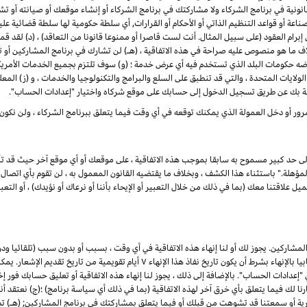
ونية في برنامج الشركاء ولا مشاركتك في برنامج الشركاء أو إنشاء موقعك أو صيانته أو تشغيله
ناعة أو قواعد التنظيم الذاتي أو الأحكام أو القرارات, أي سلطة حكومية لها سلطة قضائية ع
لى إبرام العقود (على سبيل المثال. أنت لست قاصرا أو ممنوعا قانونا من التعاقد) ، (د) لق
اف ما هو منصوص عليه صراحة في هذه الاتفاقية ، (هـ) لن تشارك في برنامج المشاركين 
رضه حكومات البلد الذي تستخدم فيه أي عرض خدمة ؛ (و) سوف تلتزم بجميع الخدمات الأمريكي
لولايات المتحدة ، والتي قد تنطبق على السلع والبرامج والتكنولوجيا والخدمات ، و (ز) المع
ة بك عن طريق تسجيل الدخول إلى حسابك على موقع شركاه واختيار "إعدادات الحساب".
رور أو دخل العمولة الذي يمكنك توقعه في أي وقت فيما يتعلق ببرنامج الشركاء ، ولن نكون
إلى حد كبير مسموح به سابقا بموجب هذه الاتفاقية ، على موقعك أو أي موقع آخر حيث قد تأ
لة." باستثناء هذا الكشف ، وبخلاف ما يقتضيه القانون المعمول به ، لن تقوم بأي اتصال ع
علاقتنا معك (بما في ذلك من خلال التعبير أو الإيحاء بأننا أو نرعاك أو نؤيدك) ، أو التعبير
شاركين. يجوز لك أو لنا إنهاء هذه الاتفاقية في أي وقت ، بسبب أو بدون سبب (تلقائيا ود
القانون المعمول به) ، من خلال إعطاء الطرف الآخر إشعارا كتابيا بالإنهاء بشرط أن يكون تاري
ادات الحساب". بالإضافة إلى ذلك ، يجوز لنا إنهاء هذه الاتفاقية أو تعليق حسابك فور إخط
ذا فشلت في العلاج في غضون ۷ أيام من إخطارنا لك فيما يتعلق بأي خرق آخر لهذه الاتفاقية (بما في ذلك أي سياسة برنام
جارية أو سمعتنا قد تشوهت من قبلك أو فيما يتعلق بمشاركتك في برنامج المشاركين; (هـ) 