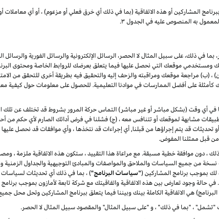
برنامج
المشاركين
أو هذه الاتفاقية (بما في ذلك أي خرق فعلي أو مزعوم) ، أو أي معاملات أو
لمعمول به المنصوص عليه في الجدول ۳.
بما في ذلك، على سبيل المثال لا الحصر، الرسائل الإلكترونية والرسائل الفورية والرسائل ا
ومستخدمي موقعك التي نحصل عليها فيما يتعلق بعرضك للروابط الخاصة ومحتوى البرنامج 
(ب) مراجعة موقعك ومراقبته والزحف إليه والتحقيق فيه بطريقة أخرى للتحقق من الامتثال له
مثلة على أفضل الممارسات في موادنا التعليمية. للحصول على معلومات حول كيفية معالج
لنا في أي وقت (بشكل مباشر أو غير مباشر) التماس حركة المرور بشروط قد تختلف عن تلك الوار
يقات مشابهة لموقعك أو تتنافس معه ، (ج) فشلنا في فرض أدائك الصارم لأي حكم من أحكا
ت أو تحديثات قد يتم إجراؤها من قبلنا, أي إجراءات قد نتخذها ، وأي موافقات قد نحصل عليها 
ا من قبل ممثلنا المفوض.
ر ذلك ، دون موافقة خطية مسبقة. مع مراعاة هذا التقييد ، ستكون هذه الاتفاقية ملزمة ، ومصل
دث نسخة من جميع السياسات والملاحق والمواصفات والمبادئ التوجيهية والجداول الزمنية وال
ة لك بموجب برنامج المشاركين (
"سياسات البرنامج"
) ، بما في ذلك أي تحديثات لسياسات 
ة. في حالة وجود تعارض بين هذه الاتفاقية واتفاقيتك مع شركة تابعة لأمازون بموجب برنامج
البرنامج) هي الاتفاقية الكاملة بينك وبيننا فيما يتعلق ببرنامج المشاركين وتحل محل جميع
"تشمل" ، "بما في ذلك" ، و "على سبيل المثال" والمقصود سبيل المثال لا الحصر.