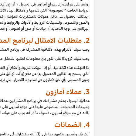
روابط على موقعك إلى موقع أمازون في الجدول ۱ أو ، إن أمكن للموقع ، أي موقع آخر مدرج في بيان دخل عمولة برنامج المشاركين (كل موقع
الروابط الخاصة "الموسومة" التي نقدمها والامتثال لهذه الاتفا
، يمكنك الحصول على دخل عمولات للمشتريات المؤهلة ، كما 
والصور والنصوص وتنسيقات الروابط والأدوات والروابط والمح
البرنامج على وجه التحديد أي بيانات أو صور أو نصوص أو م
2. متطلبات الامتثال لبرنامج المشاركين
يجب عليك الالتزام بهذه الاتفاقية للمشاركة في برنامج الم
يجب عليك تزويدنا على الفور بأي معلومات نطلبها للتحقق من 
إذا انتهكت هذه الاتفاقية ، أو إذا انتهكت شروط وأحكام أي ا
الذي يسمح به القانون المعمول به) عن دفع (وأنت توافق على 
ودون المساس بأي حق لأمازون في استرداد الأضرار التي تزيد
3.
عملاء أمازون
عملاؤنا ليسوا ، بحكم مشاركتك في برنامج المشاركين، عملائ
ومبيعات المنتجات المنصوص عليها على موقع أمازون على هؤلاء
بالتفاعل مع موقع أمازون ، فسوف تذكر أنه يجب على هؤلاء ا
4.
الضمانات
أنت تقر وتضمن وتتعهد بما يلي: (أ) أنك ستشارك في برنامج