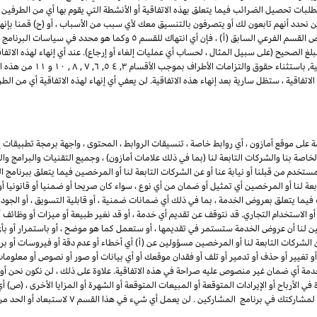
تطلبات تحصيل الضرائب فيما يتعلق بهذه الاتفاقية أو الأنشطة التي يقوم بها أي من الطرفين ب
ن نحدد أنهم تابعون لك أو يتصرفون بالتنسيق معك لأي سبب من الأسباب ، أو (ح) قمنا بإنه
للمشاركين. لتجنب الشك وعلى سبيل المثال لا الحصر لأغراض القسم الفرعي السابق 
لغ الصحيح (على سبيل المثال ، لحساب أي عمليات إلغاء أو إرجاع). عند أي إنهاء لهذه الاتف
ذلك أي وجميع التراخيص الممنو
تفاقية ، ستظل سارية بعد إنهاء هذه الاتفاقية. لن يعفي أي إنهاء لهذه الاتفاقية أي من 
لى موقع أمازون ، أي روابط خاصة ، تنسيقات الروابط ، المحتوى ، واجهة برمجة تطبيقات إع
لخاصة بنا والشركات التابعة لنا (بما في ذلك علامات أمازون) ، وجميع التقنيات والبرامج و
مستخدم من قبلنا أو نيابة عنا أو عن الشركات التابعة لنا أو المرخصين فيما يتعلق ببرنامج 
بعة لنا أو المرخصين أي تمثيل أو ضمان من أي نوع ، سواء كان صريحا أو ضمنيا أو قانونيا 
ما يتعلق بعروض الخدمة ، بما في ذلك أي ضمانات ضمنية ، أو قابلية التسويق ، أو الجودة ا
ء أو الاستخدام التجاري. قد نتوقف عن تقديم أي خدمة ، أو قد نغير طبيعة أو ميزات أو وظ
ين لنا أن عروض الخدمة ستستمر في تقديمها ، أو ستعمل كما هو موضح ، أو باستمرار أو بأي 
 الشركات التابعة لنا أو المرخصين مسؤولين عن (أ) أي أخطاء أو عدم دقة أو فيروسات أو برام
أو تغيير أو حذف أو تدمير أو تلف أو فقدان موقعك أو أي بيانات أو صور أو نصوص أو معلو
دمة أي ضمان غير منصوص عليه صراحة في هذه الاتفاقية. علاوة على ذلك ، لن نكون نحن أو 
ي الأرباح أو الإيرادات المتوقعة أو المبيعات المتوقعة أو الشهرة أو المزايا الأخرى ، (ص) 
بمشاركتك في برنامج المشاركين ، أو (ض) أي إنهاء أو تعل