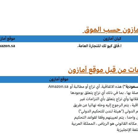
كيان أمازون
موقع أماز
ا.فاق كيو تك للتجارة العامة.
azon.sa
موقع أمازون
لسعودية"
) هذه الاتفاقية. أي نزاع أو مطالبة أو
Amazon.sa
 صلة بها ، بما في ذلك أي نزاع يتعلق بوجودها
طلانها وأي نزاع يتعلق بأي التزامات غير
قية ، يتم الرجوع إليه وحله نهائيا عن طريق
الدولي ("هيئة لندن للتحكيم الدولي")
احدا ، يتم تعيينهم وفقا لقواعد التحكيم
كانه القانوني هو الرياض ، المملكة العربية
ة الإنجليزية