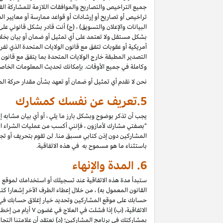
جميع التراخيص والتصاريح والموافقات اللازمة للمشاركة القان
تراخيص أو تصاريح أو إرشادات أو قواعد ممارسة أو معايير الص
البيانات والإعلان والتسويق) ، (ج) أنت قادر بشكل قانوني ع
بشكل مستقل ولا تعتمد على أي تمثيل أو ضمان أو بيان بخل
أمريكية أو عقوبات تتفق مع قانون الولايات المتحدة الذي تف
التصدير المطبقة خارج الولايات المتحدة بما يتفق مع قانون ا
وكاملة في جميع الأوقات. بإمكانك تحديث المعلومات الخاص
نحن لا نقدم أي تمثيل أو ضمان أو تعهد بشأن مقدار حركة الم
5.
تعريف عن نفسك كمشارك
يجب أن تذكر بوضوح وبشكل بارز ما يلي ، أو أي بيان مشابه 
"بصفتي مشارك لأمازون ، فإنني أكسب من عمليات الشراء المؤه
المشاركين دون إذن كتابي مسبق منا. لن تقوم بتحريف أو تجميل 
باستثناء ما هو مسموح به في هذه الاتفاقية.
6.
المدة والإنهاء
ستبدأ مدة هذه الاتفاقية عند تسجيلك أو استخدامك لموقع الم
حسابك على موقع المشاركين وتحديد خيار إغلاق حسابك في "إعد
الاتفاقية، (ب) إ
بمشاركتك في برنامج المشاركين؛ (د) نعتقد أن علامتنا الت