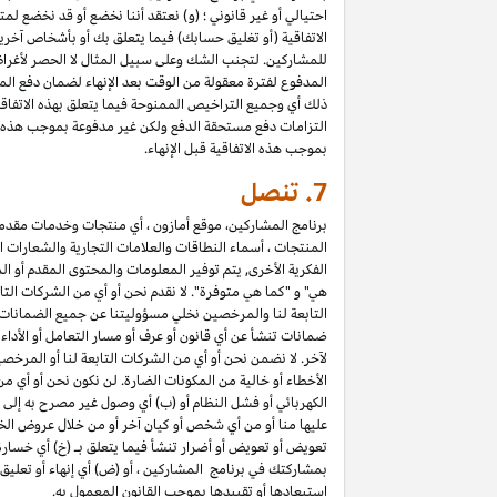
احتيالي أو غير قانوني ؛ (و) نعتقد أننا نخضع أو قد نخضع لم
الاتفاقية (أو تغليق حسابك) فيما يتعلق بك أو بأشخاص آخري
المدفوع لفترة معقولة من الوقت بعد الإنهاء لضمان دفع المب
التزامات دفع مستحقة الدفع ولكن غير مدفوعة بموجب هذه الا
بموجب هذه الاتفاقية قبل الإنهاء.
7.
تنصل
برنامج المشاركين، موقع أمازون ، أي منتجات وخدمات مقدمة ع
المنتجات ، أسماء النطاقات والعلامات التجارية والشعارات ا
الفكرية الأخرى, يتم توفير المعلومات والمحتوى المقدم أو ال
هي" و "كما هي متوفرة". لا نقدم نحن أو أي من الشركات التا
التابعة لنا والمرخصين نخلي مسؤوليتنا عن جميع الضمانات في
ضمانات تنشأ عن أي قانون أو عرف أو مسار التعامل أو الأدا
لآخر. لا نضمن نحن أو أي من الشركات التابعة لنا أو المرخص
الأخطاء أو خالية من المكونات الضارة. لن نكون نحن أو أي من
الكهربائي أو فشل النظام أو (ب) أي وصول غير مصرح به إلى 
عليها منا أو من أي شخص أو كيان آخر أو من خلال عروض الخ
تعويض أو تعويض أو أضرار تنشأ فيما يتعلق بـ (خ) أي خسارة ف
استبعادها أو تقييدها بموجب القانون المعمول به.