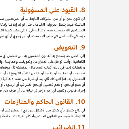
8.
القيود على المسؤولية
لن نكون نحن أو أي من الشركات التابعة لنا أو المرخصين مسؤول
الناشئة فيما يتعلق بعروض الخدمة ، حتى لو تم إبلاغنا بإمك
المستحق لك بموجب هذه الاتفاقية في الاثني عشر شهرا الت
، بما في ذلك الحق في طلب أداء محدد أو أمر زجري أو أي تعو
9.
التعويض
إلى أقصى حد يسمح به القانون المعمول به ، لن نتحمل أي 
الاتفاقية ، وأنت توافق على الدفاع عن وتعويضنا وحمايتنا ،
والنفقات (بما في ذلك أتعاب المحاماة) المتعلقة (أ) موقعك
تصميمه أو تصنيعه أو إنتاجه أو الإعلان عنه أو الترويج له أو
المعمول به ، (د) انتهاكك لأي بند أو شرط من هذه الاتفاقية
أو جمع أو دفع, أو عدم تحصيل أو دفع الضرائب أو الرسوم ، أو
إجراء قانوني وتنفيذ أي إجراء إجرائي نيابة عن أي طرف من أ
10.
القانون الحاكم والمنازعات
أي نزاع يتعلق بأي شكل من الأشكال ببرنامج ا المشاركين أو ه
التابعة لنا سيخضع للقانون الحاكم وأحكام النزاعات الخاصة
11.
الضرائب