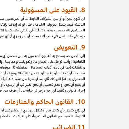
8.
القيود على المسؤولية
لن نكون نحن أو أي من الشركات التابعة لنا أو المرخصين مسؤول
الناشئة فيما يتعلق بعروض الخدمة ، حتى لو تم إبلاغنا بإمك
المستحق لك بموجب هذه الاتفاقية في الاثني عشر شهرا الت
، بما في ذلك الحق في طلب أداء محدد أو أمر زجري أو أي تعو
9.
التعويض
إلى أقصى حد يسمح به القانون المعمول به ، لن نتحمل أي 
الاتفاقية ، وأنت توافق على الدفاع عن وتعويضنا وحمايتنا ،
والنفقات (بما في ذلك أتعاب المحاماة) المتعلقة (أ) موقعك
تصميمه أو تصنيعه أو إنتاجه أو الإعلان عنه أو الترويج له أو
المعمول به ، (د) انتهاكك لأي بند أو شرط من هذه الاتفاقية
أو جمع أو دفع, أو عدم تحصيل أو دفع الضرائب أو الرسوم ، أو
إجراء قانوني وتنفيذ أي إجراء إجرائي نيابة عن أي طرف من أ
10.
القانون الحاكم والمنازعات
أي نزاع يتعلق بأي شكل من الأشكال ببرنامج ا المشاركين أو ه
التابعة لنا سيخضع للقانون الحاكم وأحكام النزاعات الخاصة
11.
الضرائب