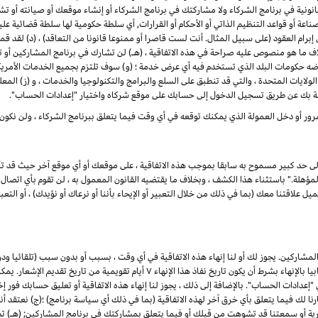
ونية في برنامج الشركاء ولا مشاركتك في برنامج الشركاء أو إنشاء موقعك أو صيانته أو تشغيله
ناعة أو قواعد التنظيم الذاتي أو الأحكام أو القرارات, أي سلطة حكومية لها سلطة قضائية ع
لى إبرام العقود (على سبيل المثال. أنت لست قاصرا أو ممنوعا قانونا من التعاقد) ، (د) لق
اف ما هو منصوص عليه صراحة في هذه الاتفاقية ، (هـ) لن تشارك في برنامج المشاركين 
رضه حكومات البلد الذي تستخدم فيه أي عرض خدمة ؛ (و) سوف تلتزم بجميع الخدمات الأمريكي
لولايات المتحدة ، والتي قد تنطبق على السلع والبرامج والتكنولوجيا والخدمات ، و (ز) المع
ة بك عن طريق تسجيل الدخول إلى حسابك على موقع شركاه واختيار "إعدادات الحساب".
رور أو دخل العمولة الذي يمكنك توقعه في أي وقت فيما يتعلق ببرنامج الشركاء ، ولن نكون
إلى حد كبير مسموح به سابقا بموجب هذه الاتفاقية ، على موقعك أو أي موقع آخر حيث قد تأ
لة." باستثناء هذا الكشف ، وبخلاف ما يقتضيه القانون المعمول به ، لن تقوم بأي اتصال ع
علاقتنا معك (بما في ذلك من خلال التعبير أو الإيحاء بأننا أو نرعاك أو نؤيدك) ، أو التعبير
شاركين. يجوز لك أو لنا إنهاء هذه الاتفاقية في أي وقت ، بسبب أو بدون سبب (تلقائيا ود
القانون المعمول به) ، من خلال إعطاء الطرف الآخر إشعارا كتابيا بالإنهاء بشرط أن يكون تاري
ادات الحساب". بالإضافة إلى ذلك ، يجوز لنا إنهاء هذه الاتفاقية أو تعليق حسابك فور إخط
ذا فشلت في العلاج في غضون ۷ أيام من إخطارنا لك فيما يتعلق بأي خرق آخر لهذه الاتفاقية (بما في ذلك أي سياسة برنام
جارية أو سمعتنا قد تشوهت من قبلك أو فيما يتعلق بمشاركتك في برنامج المشاركين; (هـ) 