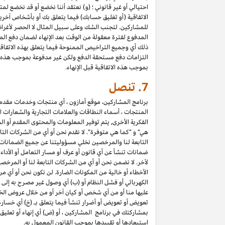
احتيالي أو غير قانوني ؛ (و) نعتقد أننا نخضع أو قد نخضع لم
الاتفاقية (أو تغليق حسابك) فيما يتعلق بك أو بأشخاص آخري
المدفوع لفترة معقولة من الوقت بعد الإنهاء لضمان دفع المب
التزامات دفع مستحقة الدفع ولكن غير مدفوعة بموجب هذه الا
بموجب هذه الاتفاقية قبل الإنهاء.
7.
تنصل
برنامج المشاركين، موقع أمازون ، أي منتجات وخدمات مقدمة ع
المنتجات ، أسماء النطاقات والعلامات التجارية والشعارات ا
الفكرية الأخرى, يتم توفير المعلومات والمحتوى المقدم أو ال
هي" و "كما هي متوفرة". لا نقدم نحن أو أي من الشركات التا
التابعة لنا والمرخصين نخلي مسؤوليتنا عن جميع الضمانات في
ضمانات تنشأ عن أي قانون أو عرف أو مسار التعامل أو الأدا
لآخر. لا نضمن نحن أو أي من الشركات التابعة لنا أو المرخص
الأخطاء أو خالية من المكونات الضارة. لن نكون نحن أو أي من
الكهربائي أو فشل النظام أو (ب) أي وصول غير مصرح به إلى 
عليها منا أو من أي شخص أو كيان آخر أو من خلال عروض الخ
تعويض أو تعويض أو أضرار تنشأ فيما يتعلق بـ (خ) أي خسارة ف
استبعادها أو تقييدها بموجب القانون المعمول به.