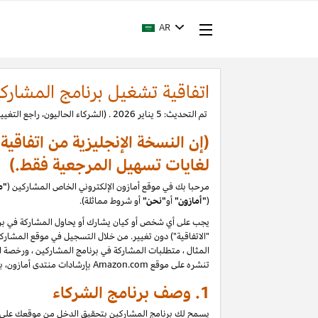
AR
اتفاقية تشغيل برنامج المشارك
تم التحديث: 5 يناير 2026 . (الشركاء الحاليون، راجع التغييرات.)
(إن النسخة الإنجليزية من اتفاقي
لغايات تسهيل المرجعية فقط.)
مرحبا بك في موقع أمازون الإلكتروني الخاص المشاركين (
"م
(
"
أمازون"
أو
"نحن"
أو شروط مماثلة).
يجب على أي شخص أو كيان يشارك أو يحاول المشاركة في برن
المثال ، متطلبات المشاركة في برنامج المشاركين ، ورخصة الم
تنشره على موقع Amazon.com بإرشادات منتدى أمازون، بما في ذلك حظر تقييمات المستخدمين التي يتم إنشاؤها أو تحريرها أو إزالتها مقابل تعويض. يرجى قراءة السياسات والإرشادات بعناية
1. وصف برنامج الشركاء
يسمح لك برنامج المشاركين بتحقيق الدخل من موقعك على الو