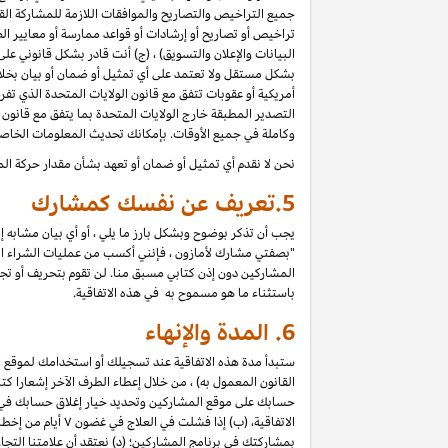
جميع التراخيص والتصاريح والموافقات اللازمة للمشاركة القان
تراخيص أو تصاريح أو إرشادات أو قواعد ممارسة أو معايير الص
البيانات والإعلان والتسويق) ، (ج) أنت قادر بشكل قانوني ع
بشكل مستقل ولا تعتمد على أي تمثيل أو ضمان أو بيان بخل
أمريكية أو عقوبات تتفق مع قانون الولايات المتحدة الذي تف
التصدير المطبقة خارج الولايات المتحدة بما يتفق مع قانون ا
وكاملة في جميع الأوقات. بإمكانك تحديث المعلومات الخاص
نحن لا نقدم أي تمثيل أو ضمان أو تعهد بشأن مقدار حركة الم
5.
تعريف عن نفسك كمشارك
يجب أن تذكر بوضوح وبشكل بارز ما يلي ، أو أي بيان مشابه 
"بصفتي مشارك لأمازون ، فإنني أكسب من عمليات الشراء المؤه
المشاركين دون إذن كتابي مسبق منا. لن تقوم بتحريف أو تجميل 
باستثناء ما هو مسموح به في هذه الاتفاقية.
6.
المدة والإنهاء
ستبدأ مدة هذه الاتفاقية عند تسجيلك أو استخدامك لموقع الم
حسابك على موقع المشاركين وتحديد خيار إغلاق حسابك في "إعد
الاتفاقية، (ب) إ
بمشاركتك في برنامج المشاركين؛ (د) نعتقد أن علامتنا الت