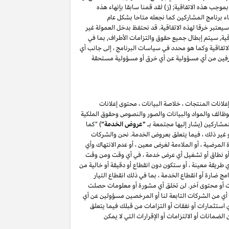
موجب هذه الاتفاقية; (ز) لقد قمنا سابقا بإنهاء هذه
اء برنامج المشاركين كما نجعله متاحا بشكل عام
(أ) ، فإن أي انتهاك للقسم ٥ وكما هو محدد في سياسات البرنامج سيعتبر خرقا لهذه الاتفاقية. قد نحتفظ بدخل العمولة غير
اقية, سيتم إبطال جميع حقوق والتزامات الأطراف, بما في
حة فيما يتعلق بهذه الاتفاقية, باستثناء حقوق والتزامات الأطراف بموجب الأقسام ۳, ٤ ٥, ٦, ۷ , ۸ , ۱۰ و ۱۱ من هذه الاتفاقية وكما هو محدد في سياسات البرنامج ، إلى جانب أي
الطرفين من أي مسؤولية عن أي خرق أو مسؤولية مستحقة
لانات المنتجات ، خلاصة البيانات ، محتوى إعلانات
الوظائف والمواد والبيانات والصور والنصوص وحقوق الملكية
المشاركين (يشار إليها مجتمعة بـ
"عروض الخدمة"
) "كما
أو غير ذلك ، فيما يتعلق بعروض الخدمة. نحن والشركات
لمرضية ، أو الملاءمة لغرض معين ، أو عدم الانتهاك وأي
ائف أو نطاق أو تشغيل أي عرض خدمة ، في أي وقت ومن وقت
طريقة معينة ، أو ستكون دون انقطاع أو دقيقة أو خالية من
ج ضارة أو انقطاع الخدمة ، بما في ذلك انقطاع التيار
مات أو محتوى آخر. لن تخلق أي مشورة أو معلومات حصلت
أي من الشركات التابعة لنا أو المرخصين مسؤولين عن أي
أي استثمارات أو نفقات أو التزامات من قبلك فيما يتعلق
يق لمشاركتك في برنامج المشاركين . لن يعمل أي شيء في هذا القسم ۷ لاستبعاد أو الحد من الضمانات أو الالتزامات أو الإقرارات التي لا يمكن