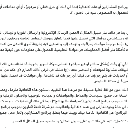
برنامج
المشاركين
أو هذه الاتفاقية (بما في ذلك أي خرق فعلي أو مزعوم) ، أو أي معاملات أو
لمعمول به المنصوص عليه في الجدول ۳.
بما في ذلك، على سبيل المثال لا الحصر، الرسائل الإلكترونية والرسائل الفورية والرسائل ا
ومستخدمي موقعك التي نحصل عليها فيما يتعلق بعرضك للروابط الخاصة ومحتوى البرنامج 
(ب) مراجعة موقعك ومراقبته والزحف إليه والتحقيق فيه بطريقة أخرى للتحقق من الامتثال له
مثلة على أفضل الممارسات في موادنا التعليمية. للحصول على معلومات حول كيفية معالج
لنا في أي وقت (بشكل مباشر أو غير مباشر) التماس حركة المرور بشروط قد تختلف عن تلك الوار
يقات مشابهة لموقعك أو تتنافس معه ، (ج) فشلنا في فرض أدائك الصارم لأي حكم من أحكا
ت أو تحديثات قد يتم إجراؤها من قبلنا, أي إجراءات قد نتخذها ، وأي موافقات قد نحصل عليها 
ا من قبل ممثلنا المفوض.
ر ذلك ، دون موافقة خطية مسبقة. مع مراعاة هذا التقييد ، ستكون هذه الاتفاقية ملزمة ، ومصل
دث نسخة من جميع السياسات والملاحق والمواصفات والمبادئ التوجيهية والجداول الزمنية وال
ة لك بموجب برنامج المشاركين (
"سياسات البرنامج"
) ، بما في ذلك أي تحديثات لسياسات 
ة. في حالة وجود تعارض بين هذه الاتفاقية واتفاقيتك مع شركة تابعة لأمازون بموجب برنامج
البرنامج) هي الاتفاقية الكاملة بينك وبيننا فيما يتعلق ببرنامج المشاركين وتحل محل جميع
"تشمل" ، "بما في ذلك" ، و "على سبيل المثال" والمقصود سبيل المثال لا الحصر.