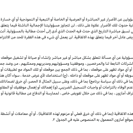
ين عن الأضرار غير المباشرة أو العرضية أو الخاصة أو التبعية أو النموذجية أو أي خسارة في ا
انية حدوث تلك الأضرار. علاوة على ذلك ، لن تتجاوز مسؤوليتنا الإجمالية الناشئة فيما يتع
ي تسبق مباشرة التاريخ الذي حدث فيه الحدث الذي أدى إلى أحدث مطالبة بالمسؤولية. أن
يض عادل آخر فيما يتعلق بهذه الاتفاقية. لن يعمل أي شيء في هذه الفقرة للحد من الالتزام
مسؤولية عن أي مسألة تتعلق بشكل مباشر أو غير مباشر بإنشاء أو صيانة أو تشغيل موقعك 
 والشركات التابعة لنا والمرخصين ، وموظفينا ومسؤوليهم ومديريهم وممثليهم ، من وضد جميع
 أو أي مواد تظهر على موقعك ، بما في ذلك الجمع بين موقعك أو تلك المواد مع تطبيقات أو
 تسويقه أو أي مواد تظهر على موقعك أو داخله ، (ج) استخدامك لأي عرض خدمة ، سواء أكان هذا 
 (بما في ذلك أي سياسة برنامج) بما في ذلك، وعلى سبيل المثال لا الحصر، أي خرق لضماناتك
 عدم الوفاء بالتزامات أو واجبات التسجيل الضريبي, (و) إهمالك أو إهمال موظفيك أو المقاو
طراف أمازون ، بما في ذلك من خلال تفويض خاص ، لممارسة أو الدفاع عن مطالبة قانونية أو 
ذه الاتفاقية (بما في ذلك أي خرق فعلي أو مزعوم لهذه الاتفاقية) ، أو أي معاملات أو أنشطة 
 بموقع أمازون المعمول به المنصوص عليه في الجدول
۲.