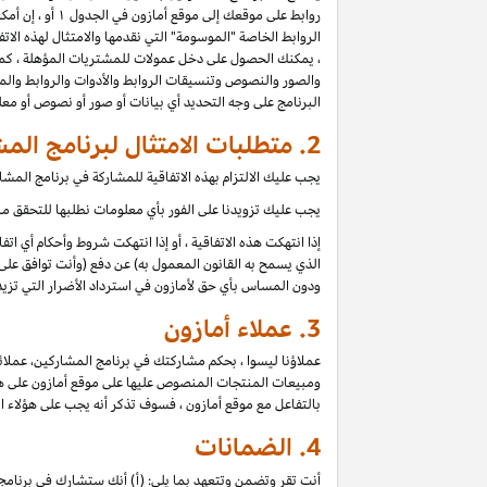
روابط على موقعك إلى موقع أمازون في الجدول ۱ أو ، إن أمكن للموقع ، أي موقع آخر مدرج في بيان دخل عمولة برنامج المشاركين (كل موقع
الروابط الخاصة "الموسومة" التي نقدمها والامتثال لهذه الاتفا
، يمكنك الحصول على دخل عمولات للمشتريات المؤهلة ، كما 
والصور والنصوص وتنسيقات الروابط والأدوات والروابط والمح
البرنامج على وجه التحديد أي بيانات أو صور أو نصوص أو م
2. متطلبات الامتثال لبرنامج المشاركين
يجب عليك الالتزام بهذه الاتفاقية للمشاركة في برنامج الم
يجب عليك تزويدنا على الفور بأي معلومات نطلبها للتحقق من 
إذا انتهكت هذه الاتفاقية ، أو إذا انتهكت شروط وأحكام أي ا
الذي يسمح به القانون المعمول به) عن دفع (وأنت توافق على 
ودون المساس بأي حق لأمازون في استرداد الأضرار التي تزيد
3.
عملاء أمازون
عملاؤنا ليسوا ، بحكم مشاركتك في برنامج المشاركين، عملائ
ومبيعات المنتجات المنصوص عليها على موقع أمازون على هؤلاء
بالتفاعل مع موقع أمازون ، فسوف تذكر أنه يجب على هؤلاء ا
4.
الضمانات
أنت تقر وتضمن وتتعهد بما يلي: (أ) أنك ستشارك في برنامج