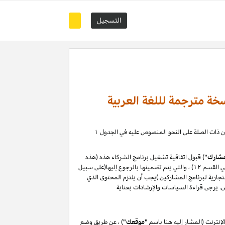
التسجيل
خة مترجمة لللغة العربية
) ، حيث يمكنك إدارة علاقة التسويق بالعمولة الخاصة بك مع كيانات أمازون ذات الصلة على النحو المنصوص عليه في الجدول ۱
شارك"
) قبول اتفاقية تشغيل برنامج الشركاء هذه (هذه
"الاتفاقية") دون تغيير. من خلال التسجيل في موقع المشاركين أو استخدامه ، فإنك توافق على هذه الاتفاقية ، بما في ذلك سياسات البرنامج (المحددة في القسم ۱۲) ، والتي يتم تضمينها بالرجوع إليها(على سبيل
لتجارية لبرنامج المشاركين.)يجب أن يلتزم المحتوى الذي
نترنت (المشار إليه هنا باسم
"موقعك"
) ، عن طريق وضع