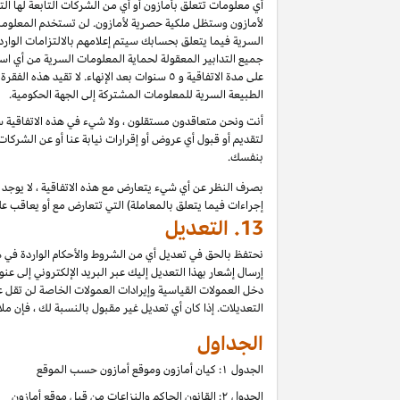
أي معلومات تتعلق بأمازون أو أي من الشركات التابعة لها ا
لأمازون وستظل ملكية حصرية لأمازون. لن تستخدم المعلومات
السرية فيما يتعلق بحسابك سيتم إعلامهم بالالتزامات الوار
جميع التدابير المعقولة لحماية المعلومات السرية من أي اس
على مدة الاتفاقية و ٥ سنوات بعد الإنهاء.
الطبيعة السرية للمعلومات المشتركة إلى الجهة الحكومية.
أنت ونحن متعاقدون مستقلون ، ولا شيء في هذه الاتفاقية سي
لتقديم أو قبول أي عروض أو إقرارات نيابة عنا أو عن الشركات
بنفسك.
بصرف النظر عن أي شيء يتعارض مع هذه الاتفاقية ، لا يوجد ف
إجراءات فيما يتعلق بالمعاملة) التي تتعارض مع أو يعاقب عل
13.
التعديل
نحتفظ بالحق في تعديل أي من الشروط والأحكام الواردة في ه
إرسال إشعار بهذا التعديل إليك عبر البريد الإلكتروني إلى عن
دخل العمولات القياسية وإيرادات العمولات الخاصة لن تقل 
التعديلات. إذا كان أي تعديل غير مقبول بالنسبة لك ، فإن ملاذ
الجداول
الجدول ۱: كيان أمازون وموقع أمازون حسب الموقع
الجدول ۲: القانون الحاكم والنزاعات من قبل موقع أمازون