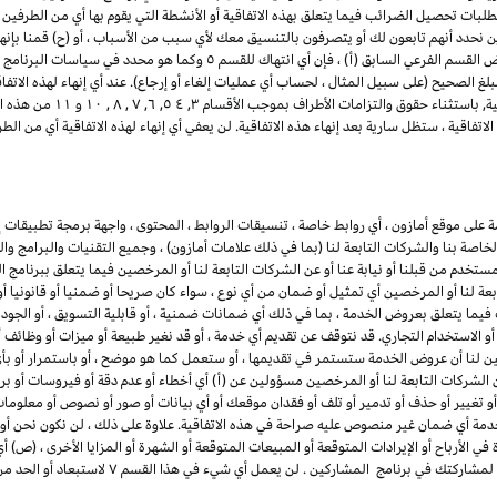
تطلبات تحصيل الضرائب فيما يتعلق بهذه الاتفاقية أو الأنشطة التي يقوم بها أي من الطرفين ب
ن نحدد أنهم تابعون لك أو يتصرفون بالتنسيق معك لأي سبب من الأسباب ، أو (ح) قمنا بإنه
للمشاركين. لتجنب الشك وعلى سبيل المثال لا الحصر لأغراض القسم الفرعي السابق 
لغ الصحيح (على سبيل المثال ، لحساب أي عمليات إلغاء أو إرجاع). عند أي إنهاء لهذه الاتف
ذلك أي وجميع التراخيص الممنو
تفاقية ، ستظل سارية بعد إنهاء هذه الاتفاقية. لن يعفي أي إنهاء لهذه الاتفاقية أي من 
لى موقع أمازون ، أي روابط خاصة ، تنسيقات الروابط ، المحتوى ، واجهة برمجة تطبيقات إع
لخاصة بنا والشركات التابعة لنا (بما في ذلك علامات أمازون) ، وجميع التقنيات والبرامج و
مستخدم من قبلنا أو نيابة عنا أو عن الشركات التابعة لنا أو المرخصين فيما يتعلق ببرنامج 
بعة لنا أو المرخصين أي تمثيل أو ضمان من أي نوع ، سواء كان صريحا أو ضمنيا أو قانونيا 
ما يتعلق بعروض الخدمة ، بما في ذلك أي ضمانات ضمنية ، أو قابلية التسويق ، أو الجودة ا
ء أو الاستخدام التجاري. قد نتوقف عن تقديم أي خدمة ، أو قد نغير طبيعة أو ميزات أو وظ
ين لنا أن عروض الخدمة ستستمر في تقديمها ، أو ستعمل كما هو موضح ، أو باستمرار أو بأي 
 الشركات التابعة لنا أو المرخصين مسؤولين عن (أ) أي أخطاء أو عدم دقة أو فيروسات أو برام
أو تغيير أو حذف أو تدمير أو تلف أو فقدان موقعك أو أي بيانات أو صور أو نصوص أو معلو
دمة أي ضمان غير منصوص عليه صراحة في هذه الاتفاقية. علاوة على ذلك ، لن نكون نحن أو 
ي الأرباح أو الإيرادات المتوقعة أو المبيعات المتوقعة أو الشهرة أو المزايا الأخرى ، (ص) 
بمشاركتك في برنامج المشاركين ، أو (ض) أي إنهاء أو تعل