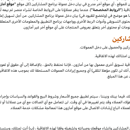
"موقع أماز
قية (
"الروابط المخصصة"
). عندما ينقر عملاؤنا على الروابط الخاصة لشراء عنصر تم بيعه 
هو موضح في (وتخضع للقيود في) بيان دخل عمولة برنامج المشاركين. من أجل تسهيل إعلان
توى التسويقي وأدوات الربط الأخرى وواجهات برنامج التطبيق والمعلومات الأخرى المتعلقة
علومات أو محتوى آخر يتعلق بعروض المنتجات على أي موقع آخر غير أمازون.
شاركين والحصول على دخل العمولات.
امتثالك لهذه الاتفاقية.
تفاقية تسويق أخرى معمول بها من أمازون ، فإننا نحتفظ بالحق ، بالإضافة إلى أي حقوق أو تع
أنك لن تكون مؤهلا لتلقي) أي وجميع إيرادات العمولات المستحقة لك بموجب هذه الاتفاقية ،
 عن هذا المبلغ.
ك. فيما بينك وبيننا ، سيتم تطبيق جميع الأسعار وشروط البيع والقواعد والسياسات وإجراء
 العملاء وقد يتم تغييرها في أي وقت. لن تتعامل مع أي اتصالات مع أي من عملائنا أو تخا
لعملاء اتباع إرشادات الاتصال على موقع أمازون هذا لمعالجة مشكلات خدمة العملاء.
 المشاركين وإنشاء موقعك وصيانته وتشغيله وفقا لهذه الاتفاقية ، (ب) أنت تمتلك، وستست