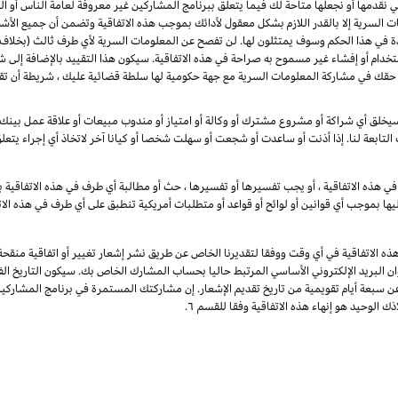
لتي نقدمها أو نجعلها متاحة لك فيما يتعلق ببرنامج المشاركين غير معروفة لعامة الناس أ
 السرية إلا بالقدر اللازم بشكل معقول لأدائك بموجب هذه الاتفاقية وتضمن أن جميع الأش
دة في هذا الحكم وسوف يمتثلون لها. لن تفصح عن المعلومات السرية لأي طرف ثالث (بخلاف 
تخدام أو إفشاء غير مسموح به صراحة في هذه الاتفاقية. سيكون هذا التقييد بالإضافة إلى 
 لا تقيد هذه الفقرة حقك في مشاركة المعلومات السرية مع جهة حكومية لها سلطة قضائية عليك ، شريط
خلق أي شراكة أو مشروع مشترك أو وكالة أو امتياز أو مندوب مبيعات أو علاقة عمل بينك وب
 التابعة لنا. إذا أذنت أو ساعدت أو شجعت أو سهلت شخصا أو كيانا آخر لاتخاذ أي إجراء يتع
ي هذه الاتفاقية ، أو يجب تفسيرها أو تفسيرها ، حث أو مطالبة أي طرف في هذه الاتفاقية با
يها بموجب أي قوانين أو لوائح أو قواعد أو متطلبات أمريكية تنطبق على أي طرف في هذه الات
ذه الاتفاقية في أي وقت ووفقا لتقديرنا الخاص عن طريق نشر إشعار تغيير أو اتفاقية منقح
وان البريد الإلكتروني الأساسي المرتبط حاليا بحساب المشارك الخاص بك. سيكون التاريخ الفع
عن سبعة أيام تقويمية من تاريخ تقديم الإشعار. إن مشاركتك المستمرة في برنامج المشارك
ك الوحيد هو إنهاء هذه الاتفاقية وفقا للقسم ٦.