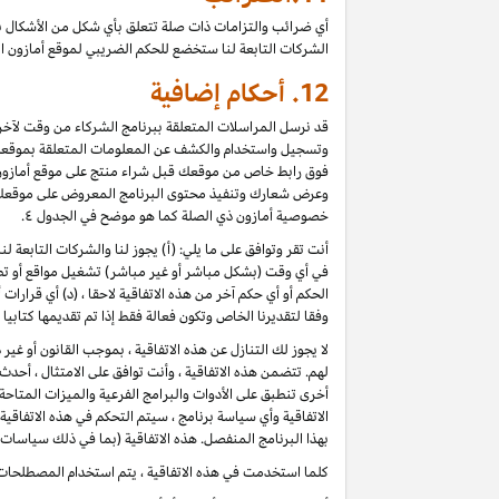
أي ضرائب والتزامات ذات صلة تتعلق بأي شكل من الأشكال ب
الشركات التابعة لنا ستخضع للحكم الضريبي لموقع أمازون ا
12.
أحكام إضافية
قد نرسل المراسلات المتعلقة ببرنامج الشركاء من وقت لآخر، 
وتسجيل واستخدام والكشف عن المعلومات المتعلقة بموقعك 
فوق رابط خاص من موقعك قبل شراء منتج على موقع أمازون) ، 
وعرض شعارك وتنفيذ محتوى البرنامج المعروض على موقعك كأ
خصوصية أمازون ذي الصلة كما هو موضح في الجدول ٤.
أنت تقر وتوافق على ما يلي: (أ) يجوز لنا والشركات التابعة 
في أي وقت (بشكل مباشر أو غير مباشر) تشغيل مواقع أو تطب
الحكم أو أي حكم آخر من هذه الاتفاقية لاحقا ، (د) أي قرارا
وفقا لتقديرنا الخاص وتكون فعالة فقط إذا تم تقديمها كتابي
لا يجوز لك التنازل عن هذه الاتفاقية ، بموجب القانون أو غي
لهم. تتضمن هذه الاتفاقية ، وأنت توافق على الامتثال ، أح
أخرى تنطبق على الأدوات والبرامج الفرعية والميزات المتاح
الاتفاقية وأي سياسة برنامج ، سيتم التحكم في هذه الاتفاقي
بهذا البرنامج المنفصل. هذه الاتفاقية (بما في ذلك سياسات 
كلما استخدمت في هذه الاتفاقية ، يتم استخدام المصطلحات 