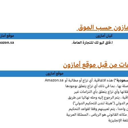
كيان أمازون
موقع أماز
ا.فاق كيو تك للتجارة العامة.
azon.sa
موقع أمازون
لسعودية"
) هذه الاتفاقية. أي نزاع أو مطالبة أو
Amazon.sa
 صلة بها ، بما في ذلك أي نزاع يتعلق بوجودها
طلانها وأي نزاع يتعلق بأي التزامات غير
قية ، يتم الرجوع إليه وحله نهائيا عن طريق
الدولي ("هيئة لندن للتحكيم الدولي")
احدا ، يتم تعيينهم وفقا لقواعد التحكيم
كانه القانوني هو الرياض ، المملكة العربية
ة الإنجليزية