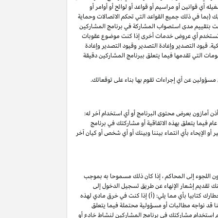
 أي قوانين أو مراسيم أو قواعد أو لوائح أو أوامر أو
ليك (بما في ذلك جميع القواعد التي تحكم الاتصالات وحماية
د قمت بتقييم مدى استصواب المشاركة في برنامج المشاركين
أو تستخدم أي عروض خدمات أخرى إذا كنت موضوع عقوبات
ة. قيود التصدير وإعادة التصدير وقيود التصدير وإعادة
لومات التي تقدمها فيما يتعلق ببرنامج المشاركين دقيقة
 مسؤولين عن أي إجراءات تقوم بها بناء على توقعاتك.
ذن أمازون بعرض محتوى البرنامج أو أي استخدام آخر له:
ام فيما يتعلق بهذه الاتفاقية أو مشاركتك في برنامج
 أو الإيحاء بأي انتماء بيننا وبينك أو أي شخص أو كيان آخر
ون اللجوء إلى المحاكم ، إذا كان ذلك مسموحا به بموجب
خ نفاذ هذا الإنهاء ۷ أيام تقويمية من تاريخ تقديم الإشعار. يمكنك تقديم إشعار الإنهاء عن طريق تسجيل الدخول إلى
ارك كتابيا بأي مما يلي: (أ) إذا كنت في خرق مادي لهذه
ج) ؛(ج) نعتقد أننا قد نواجه مطالبات أو مسؤولية محتملة فيما يتعلق
تم استخدام مشاركتك في برنامج المشاركين لنشاط خادع أو