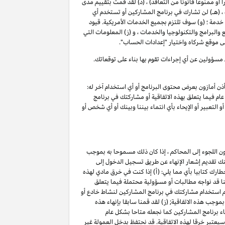
 أو ممنوعا قانونا من التعاقد) ، (د) لقد قمت بتقييم مدى
 (هـ) لن تشارك في برنامج المشاركين أو تستخدم أي
مة ؛ (و) سوف تلتزم بجميع الخدمات الأمريكية. قيود
 والبرامج والتكنولوجيا والخدمات ، و (ز) المعلومات التي
 موقع شركاه واختيار "إعدادات الحساب".
 مسؤولين عن أي إجراءات تقوم بها بناء على توقعاتك.
ذن أمازون بعرض محتوى البرنامج أو أي استخدام آخر له:
ام فيما يتعلق بهذه الاتفاقية أو مشاركتك في برنامج
 التعبير أو الإيحاء بأي انتماء بيننا وبينك أو أي شخص أو
ون اللجوء إلى المحاكم ، إذا كان ذلك مسموحا به بموجب
كنك تقديم إشعار الإنهاء عن طريق تسجيل الدخول إلى
ارك كتابيا بأي مما يلي: (أ) إذا كنت في خرق مادي لهذه
ننا قد نواجه مطالبات أو مسؤولية محتملة فيما يتعلق
تم استخدام مشاركتك في برنامج المشاركين لنشاط خادع أو
موجب هذه الاتفاقية; (ز) لقد قمنا سابقا بإنهاء هذه
اء برنامج المشاركين كما نجعله متاحا بشكل عام
(أ) ، فإن أي انتهاك للقسم ٥ وكما هو محدد في سياسات البرنامج سيعتبر خرقا لهذه الاتفاقية. قد نحتفظ بدخل العمولة غير