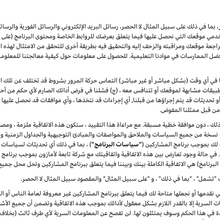
بما في ذلك على سبيل المثال لا الحصر، رسائل البريد الإلكتروني والرسائل الفورية والرسائ
 موقعك التي نحصل عليها فيما يتعلق بعرضك للروابط الخاصة ومحتوى البرنامج (على سبي
ة موقعك ومراقبته والزحف إليه والتحقيق فيه بطريقة أخرى للتحقق من الامتثال لهذه الات
ضل الممارسات في موادنا التعليمية. للحصول على معلومات حول كيفية معالجتنا للمعلوم
لنا في أي وقت (بشكل مباشر أو غير مباشر) التماس حركة المرور بشروط قد تختلف عن تلك الوار
يقات مشابهة لموقعك أو تتنافس معه ، (ج) فشلنا في فرض أدائك الصارم لأي حكم من أحكا
ت أو تحديثات قد يتم إجراؤها من قبلنا, أي إجراءات قد نتخذها ، وأي موافقات قد نحصل عليها 
ا من قبل ممثلنا المفوض.
ر ذلك ، دون موافقة خطية مسبقة. مع مراعاة هذا التقييد ، ستكون هذه الاتفاقية ملزمة ، ومصل
دث نسخة من جميع السياسات والملاحق والمواصفات والمبادئ التوجيهية والجداول الزمنية وال
ة لك بموجب برنامج المشاركين (
"سياسات البرنامج"
) ، بما في ذلك أي تحديثات لسياسات 
ة. في حالة وجود تعارض بين هذه الاتفاقية واتفاقيتك مع شركة تابعة لأمازون بموجب برنامج
البرنامج) هي الاتفاقية الكاملة بينك وبيننا فيما يتعلق ببرنامج المشاركين وتحل محل جميع
"تشمل" ، "بما في ذلك" ، و "على سبيل المثال" والمقصود سبيل المثال لا الحصر.
لتي نقدمها أو نجعلها متاحة لك فيما يتعلق ببرنامج المشاركين غير معروفة لعامة الناس أ
 السرية إلا بالقدر اللازم بشكل معقول لأدائك بموجب هذه الاتفاقية وتضمن أن جميع الأش
دة في هذا الحكم وسوف يمتثلون لها. لن تفصح عن المعلومات السرية لأي طرف ثالث (بخلاف 