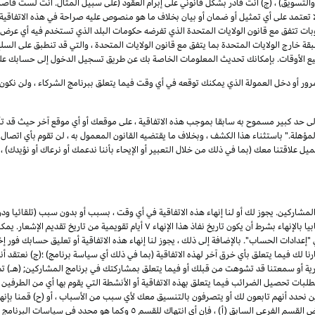
 والتسويق) ، (ج) أنت قادر بشكل قانوني على إبرام العقود (على سبيل المثال. أنت لست قاصرا
تمد على أي تمثيل أو ضمان أو بيان بخلاف ما هو منصوص عليه صراحة في هذه الاتفاقية ،
 تتفق مع قانون الولايات المتحدة الذي تفرضه حكومات البلد الذي تستخدم فيه أي عرض خد
قة خارج الولايات المتحدة بما يتفق مع قانون الولايات المتحدة ، والتي قد تنطبق على السلع
ميع الأوقات. بإمكانك تحديث المعلومات الخاصة بك عن طريق تسجيل الدخول إلى حسابك على
رور أو دخل العمولة الذي يمكنك توقعه في أي وقت فيما يتعلق ببرنامج الشركاء ، ولن نكون
إلى حد كبير مسموح به سابقا بموجب هذه الاتفاقية ، على موقعك أو أي موقع آخر حيث قد تأ
لة." باستثناء هذا الكشف ، وبخلاف ما يقتضيه القانون المعمول به ، لن تقوم بأي اتصال ع
علاقتنا معك (بما في ذلك من خلال التعبير أو الإيحاء بأننا ندعمك أو نرعاك أو نؤيدك) ، أو
شاركين. يجوز لك أو لنا إنهاء هذه الاتفاقية في أي وقت ، بسبب أو بدون سبب (تلقائيا ود
ا بالإنهاء بشرط أن يكون تاريخ نفاذ هذا الإنهاء
۷
أيام تقويمية من تاريخ تقديم الإشعار. يم
ادات الحساب". بالإضافة إلى ذلك ، يجوز لنا إنهاء هذه الاتفاقية أو تعليق حسابك فور إخط
رنا لك فيما يتعلق بأي خرق آخر لهذه الاتفاقية (بما في ذلك أي سياسة برنامج) ؛(ج) نعتقد أ
جارية أو سمعتنا قد تشوهت من قبلك أو فيما يتعلق بمشاركتك في برنامج المشاركين; (هـ) 
تطلبات تحصيل الضرائب فيما يتعلق بهذه الاتفاقية أو الأنشطة التي يقوم بها أي من الطرفين ب
ن نحدد أنهم تابعون لك أو يتصرفون بالتنسيق معك لأي سبب من الأسباب ، أو (ح) قمنا بإنه
للمشاركين. لتجنب الشك وعلى سبيل المثال لا الحصر لأغراض القسم الفرعي السابق 