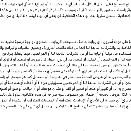
لغ الصحيح (على سبيل المثال ، لحساب أي عمليات إلغاء أو إرجاع). عند أي إنهاء لهذه الاتف
ية, باستثناء حقوق والتزامات الأطراف بموجب الأقسام
۳
, ٤ ٥, ٦,
۷ ,
۸ ,
۱۰
و
۱۱
من هذه ال
تفاقية ، ستظل سارية بعد إنهاء هذه الاتفاقية. لن يعفي أي إنهاء لهذه الاتفاقية أي من 
لى موقع أمازون ، أي روابط خاصة ، تنسيقات الروابط ، المحتوى ، واجهة برمجة تطبيقات إع
لخاصة بنا والشركات التابعة لنا (بما في ذلك علامات أمازون) ، وجميع التقنيات والبرامج و
مستخدم من قبلنا أو نيابة عنا أو عن الشركات التابعة لنا أو المرخصين فيما يتعلق ببرنامج
بعة لنا أو المرخصين أي تمثيل أو ضمان من أي نوع ، سواء كان صريحا أو ضمنيا أو قانونيا 
ت فيما يتعلق بعروض الخدمة ، بما في ذلك أي ضمانات ضمنية
للملكية
، أو قابلية التسويق ،
امل أو الأداء أو الاستخدام التجاري. قد نتوقف عن تقديم أي خدمة ، أو قد نغير طبيعة أو 
أو المرخصين لنا أن عروض الخدمة ستستمر في تقديمها ، أو ستعمل كما هو موضح ، أو باستمر
نحن أو أي من الشركات التابعة لنا أو المرخصين مسؤولين عن (أ) أي أخطاء أو عدم دقة أو في
 مصرح به إلى أو تغيير أو حذف أو تدمير أو تلف أو فقدان موقعك أو أي بيانات أو صور أو نص
خلال عروض الخدمة أي ضمان غير منصوص عليه صراحة في هذه الاتفاقية. علاوة على ذلك ، 
(خ) أي خسارة في الأرباح أو الإيرادات المتوقعة أو المبيعات المتوقعة أو الشهرة أو المزاي
 أي إنهاء أو تعليق لمشاركتك في برنامج المشاركين . لن يعمل أي شيء في هذا القسم
۷
لاس