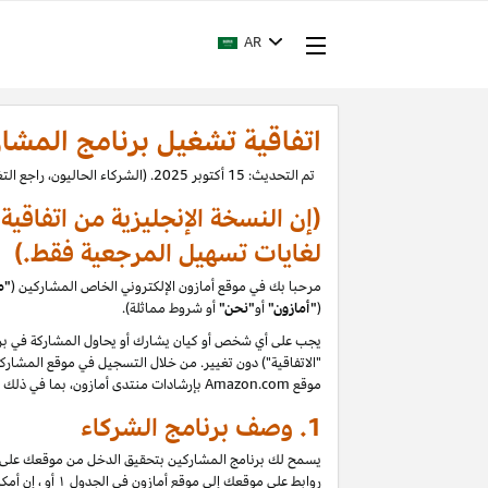
AR
اتفاقية تشغيل برنامج المشا
تم التحديث: 15 أكتوبر 2025. (الشركاء الحاليون، راجع التغييرات.)
(إن النسخة الإنجليزية من اتفاقي
لغايات تسهيل المرجعية فقط.)
مرحبا بك في موقع أمازون الإلكتروني الخاص المشاركين (
"م
(
"
أمازون"
أو
"نحن"
أو شروط مماثلة).
يجب على أي شخص أو كيان يشارك أو يحاول المشاركة في برن
"الاتفاقية") دون تغيير. من خلال التسجيل في موقع المشاركين
موقع
Amazon.com
بإرشادات منتدى أمازون، بما في ذلك ح
1.
وصف برنامج الشركاء
يسمح لك برنامج المشاركين بتحقيق الدخل من موقعك على الو
روابط على موقعك إلى موقع أمازون في الجدول
۱
أو ، إن أم