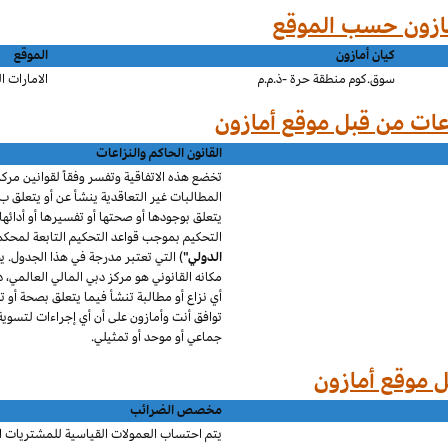
كيان أمازون
الموقع
سوق.كوم منطقة حرة -ذ.م.م
الامارات ا
القانون الحاكم والنزاعات
تخضع هذه الاتفاقية وتفسر وفقاً لقوانين مركز
المطالبات غير التعاقدية
ينشأ عن
أو يتعلق ب
يتعلق بوجودها أو صحتها أو تفسيرها أو أدائها أ
التحكيم بموجب قواعد التحكيم التابعة لمحكمة
الدولي"
)
التي تعتبر مدرجة في هذا الجدول. ي
مكانه القانوني هو مركز دبي المالي العالمي، د
أي نزاع أو مطالبة تنشأ فيما يتعلق بصحة أو ت
توافق أنت و
أمازون
على أن أي إجراءات لتسوي
جماعي أو موحد أو تمثيلي.
مخصص الضرائب
يتم احتساب العمولات القياسية للمشتريات ال