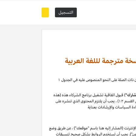
التسجيل
خة مترجمة لللغة العربية
)، حيث يمكنك إدارة علاقة التسويق بالعمولة الخاصة بك مع كيانات أمازون ذات الصلة على النحو المنصوص عليه في الجدول ۱
ارك"
) قبول اتفاقية تشغيل برنامج الشركاء هذه (هذه
م ۱۲) ،
يجب أن يلتزم المحتوى الذي تنشره على
ءة السياسات والإرشادات بعناية
إنترنت (المشار إليه هنا باسم "موقعك") ، عن طريق وضع
ازون"). يجب أن تستخدم الروابط بشكل صحيح تنسيقات