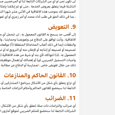
لن نكون نحن أو أي من الشركات التابعة لنا أو المرخصين مسؤول
الناشئة فيما يتعلق بعروض الخدمة ، حتى لو تم إبلاغنا بإمك
المستحق لك بموجب هذه الاتفاقية في الاثني عشر شهرا الت
، بما في ذلك الحق في طلب أداء محدد أو أمر زجري أو أي تعو
9.
التعويض
إلى أقصى حد يسمح به القانون المعمول به ، لن نتحمل أي 
الاتفاقية ، وأنت توافق على الدفاع عن وتعويضنا وحمايتنا ،
والنفقات (بما في ذلك أتعاب المحاماة) المتعلقة (أ) موقعك
تصميمه أو تصنيعه أو إنتاجه أو الإعلان عنه أو الترويج له أو
المعمول به ، (د) انتهاكك لأي بند أو شرط من هذه الاتفاقية (
واجبات التسجيل الضريبي, (و)
أو
إهمالك أو إهمال موظفيك أو
ذلك من خلال تفويض خاص ، لممارسة أو الدفاع عن مطالبة قان
10.
القانون الحاكم والمنازعات
أي نزاع يتعلق بأي شكل من الأشكال ببرنامج ا المشاركين أو ه
التابعة لنا سيخضع للقانون الحاكم وأحكام النزاعات الخاصة 
11.
الضرائب
أي ضرائب والتزامات ذات صلة تتعلق بأي شكل من الأشكال ب
الشركات التابعة لنا ستخضع للحكم الضريبي لموقع أمازون ا