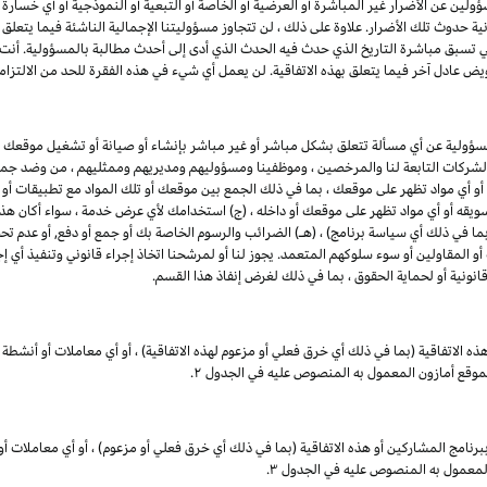
ين عن الأضرار غير المباشرة أو العرضية أو الخاصة أو التبعية أو النموذجية أو أي خسارة في ا
انية حدوث تلك الأضرار. علاوة على ذلك ، لن تتجاوز مسؤوليتنا الإجمالية الناشئة فيما يتع
ي تسبق مباشرة التاريخ الذي حدث فيه الحدث الذي أدى إلى أحدث مطالبة بالمسؤولية. أن
يض عادل آخر فيما يتعلق بهذه الاتفاقية. لن يعمل أي شيء في هذه الفقرة للحد من الالتزام
مسؤولية عن أي مسألة تتعلق بشكل مباشر أو غير مباشر بإنشاء أو صيانة أو تشغيل موقعك 
 والشركات التابعة لنا والمرخصين ، وموظفينا ومسؤوليهم ومديريهم وممثليهم ، من وضد جميع
 أو أي مواد تظهر على موقعك ، بما في ذلك الجمع بين موقعك أو تلك المواد مع تطبيقات أو
 تسويقه أو أي مواد تظهر على موقعك أو داخله ، (ج) استخدامك لأي عرض خدمة ، سواء أكان هذا 
بما في ذلك أي سياسة برنامج) ، (هـ) الضرائب والرسوم الخاصة بك أو جمع أو دفع, أو عدم تحصي
 المقاولين أو سوء سلوكهم المتعمد. يجوز لنا أو لمرشحنا اتخاذ إجراء قانوني وتنفيذ أي إج
ونية أو لحماية الحقوق ، بما في ذلك لغرض إنفاذ هذا القسم.
ذه الاتفاقية (بما في ذلك أي خرق فعلي أو مزعوم لهذه الاتفاقية) ، أو أي معاملات أو أنشطة 
بموقع أمازون المعمول به المنصوص عليه في الجدول ۲.
برنامج
المشاركين
أو هذه الاتفاقية (بما في ذلك أي خرق فعلي أو مزعوم) ، أو أي معاملات أو
لمعمول به المنصوص عليه في الجدول ۳.