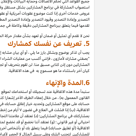
جميع القواعد التي تحكم الاتصالات وحماية البيانات والإعلان
استصواب المشاركة في برنامج المشاركين بشكل مستقل ولا تع
عروض خدمات أخرى إذا كنت موضوع عقوبات أمريكية أو عقوبات
التصدير وإعادة التصدير وقيود التصدير وإعادة التصدير المطب
تقدمها فيما يتعلق ببرنامج المشاركين دقيقة وكاملة في ج
نحن لا نقدم أي تمثيل أو ضمان أو تعهد بشأن مقدار حركة الم
5.
تعريف عن نفسك كمشارك
يجب أن تذكر بوضوح وبشكل بارز ما يلي ، أو أي بيان مشابه 
"بصفتي مشارك لأمازون ، فإنني أكسب من عمليات الشراء المؤه
المشاركين دون إذن كتابي مسبق منا. لن تقوم بتحريف أو تجميل 
كيان آخر باستثناء ما هو مسموح به في هذه الاتفاقية.
6.
المدة والإنهاء
ستبدأ مدة هذه الاتفاقية عند تسجيلك أو استخدامك لموقع الم
القانون المعمول به) ، من خلال إعطاء الطرف الآخر إشعارا كتابي
حسابك على موقع المشاركين وتحديد خيار إغلاق حسابك في "إعد
الاتفاقية، (ب) إذا فشلت في العلاج في غضون
۷
أيام من إخطا
بمشاركتك في برنامج المشاركين؛ (د) نعتقد أن علامتنا الت
احتيالي أو غير قانوني ؛ (و) نعتقد أننا نخضع أو قد نخضع لم
الاتفاقية (أو تغليق حسابك) فيما يتعلق بك أو بأشخاص آخري