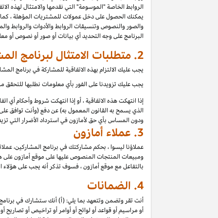
الروابط الخاصة "الموسومة" التي نقدمها والامتثال لهذه الات
يمكنك الحصول على دخل عمولات للمشتريات المؤهلة ، كما ه
والصور والنصوص وتنسيقات الروابط والأدوات والروابط والم
البرنامج على وجه التحديد أي بيانات أو صور أو نصوص أو مع
2.
متطلبات الامتثال لبرنامج الم
يجب عليك الالتزام بهذه الاتفاقية للمشاركة في برنامج الم
يجب عليك تزويدنا على الفور بأي معلومات نطلبها للتحقق من 
إذا انتهكت هذه الاتفاقية ، أو إذا انتهكت شروط وأحكام أي ا
الذي يسمح به القانون المعمول به) عن دفع (وأنت توافق على 
ودون المساس بأي حق لأمازون في استرداد الأضرار التي تزيد 
3.
عملاء أمازون
عملاؤنا ليسوا ، بحكم مشاركتك في برنامج المشاركين، عملائ
ومبيعات المنتجات المنصوص عليها على موقع أمازون على هؤلاء
بالتفاعل مع موقع أمازون ، فسوف تذكر أنه يجب على هؤلاء ا
4.
الضمانات
أنت تقر وتضمن وتتعهد بما يلي: (أ) أنك ستشارك في برنامج 
أو مراسيم أو قواعد أو لوائح أو أوامر أو تراخيص أو تصاريح أ