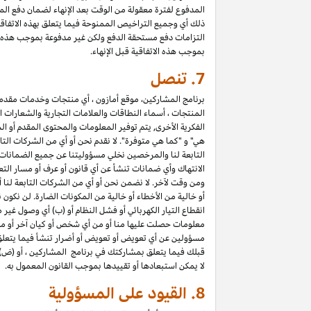
المدفوع لفترة معقولة من الوقت بعد الإنهاء لضمان دفع المب
ذلك أي وجميع التراخيص الممنوحة فيما يتعلق بهذه الاتفاق
التزامات دفع مستحقة الدفع ولكن غير مدفوعة بموجب هذه الا
بموجب هذه الاتفاقية قبل الإنهاء.
7.
تنصل
برنامج المشاركين، موقع أمازون ، أي منتجات وخدمات مقدمة ع
المنتجات ، أسماء النطاقات والعلامات التجارية والشعارات ا
الفكرية الأخرى, يتم توفير المعلومات والمحتوى المقدم أو ال
هي" و "كما هي متوفرة". لا نقدم نحن أو أي من الشركات التا
التابعة لنا والمرخصين نخلي مسؤوليتنا عن جميع الضمانا
الانتهاك وأي ضمانات تنشأ عن أي قانون أو عرف أو مسار التع
ومن وقت لآخر. لا نضمن نحن أو أي من الشركات التابعة لنا 
أو خالية من الأخطاء أو خالية من المكونات الضارة. لن نكون 
انقطاع التيار الكهربائي أو فشل النظام أو (ب) أي وصول غير
معلومات حصلت عليها منا أو من أي شخص أو كيان آخر أو من 
مسؤولين عن أي تعويض أو تعويض أو أضرار تنشأ فيما يتعلق بـ 
قبلك فيما يتعلق بمشاركتك في برنامج المشاركين ، أو (ض)
لا يمكن استبعادها أو تقييدها بموجب القانون المعمول به.
8.
القيود على المسؤولية