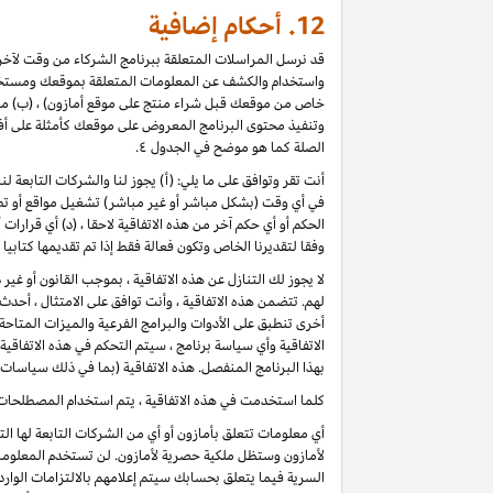
12.
أحكام إضافية
قد نرسل المراسلات المتعلقة ببرنامج الشركاء من وقت لآخر، 
واستخدام والكشف عن المعلومات المتعلقة بموقعك ومستخدمي
خاص من موقعك قبل شراء منتج على موقع أمازون) ، (ب) مراجع
وتنفيذ محتوى البرنامج المعروض على موقعك كأمثلة على أف
الصلة كما هو موضح في الجدول ٤.
أنت تقر وتوافق على ما يلي: (أ) يجوز لنا والشركات التابعة 
في أي وقت (بشكل مباشر أو غير مباشر) تشغيل مواقع أو تطب
الحكم أو أي حكم آخر من هذه الاتفاقية لاحقا ، (د) أي قرارا
وفقا لتقديرنا الخاص وتكون فعالة فقط إذا تم تقديمها كتابي
لا يجوز لك التنازل عن هذه الاتفاقية ، بموجب القانون أو غي
لهم. تتضمن هذه الاتفاقية ، وأنت توافق على الامتثال ، أح
أخرى تنطبق على الأدوات والبرامج الفرعية والميزات المتاح
الاتفاقية وأي سياسة برنامج ، سيتم التحكم في هذه الاتفاقي
بهذا البرنامج المنفصل. هذه الاتفاقية (بما في ذلك سياسات 
كلما استخدمت في هذه الاتفاقية ، يتم استخدام المصطلحات 
أي معلومات تتعلق بأمازون أو أي من الشركات التابعة لها ا
لأمازون وستظل ملكية حصرية لأمازون. لن تستخدم المعلومات
السرية فيما يتعلق بحسابك سيتم إعلامهم بالالتزامات الوار