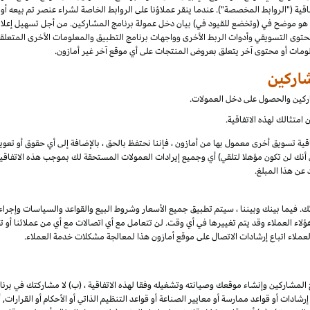
فاقية ("الروابط المخصصة"). عندما ينقر عملاؤنا على الروابط الخاصة لشراء عنصر تم بيعه أو
و موضح في (وتخضع للقيود في) بيان دخل عمولة برنامج المشاركين. من أجل تسهيل إعلانك 
حتوى التسويقي وأدوات الربط الأخرى وواجهات برنامج التطبيق والمعلومات الأخرى المتعلق
لومات أو محتوى آخر يتعلق بعروض المنتجات على أي موقع آخر غير أمازون.
شاركين
شاركين والحصول على دخل العمولات.
امتثالك لهذه الاتفاقية.
تفاقية تسويق أخرى معمول بها من أمازون ، فإننا نحتفظ بالحق ، بالإضافة إلى أي حقوق أو تع
أنك لن تكون مؤهلا لتلقي) أي وجميع إيرادات العمولات المستحقة لك بموجب هذه الاتفاقية ،
عن هذا المبلغ.
ك. فيما بينك وبيننا ، سيتم تطبيق جميع الأسعار وشروط البيع والقواعد والسياسات وإجراء
 العملاء وقد يتم تغييرها في أي وقت. لن تتعامل مع أي اتصالات مع أي من عملائنا أو تخا
لعملاء اتباع إرشادات الاتصال على موقع أمازون هذا لمعالجة مشكلات خدمة العملاء.
المشاركين وإنشاء موقعك وصيانته وتشغيله وفقا لهذه الاتفاقية ، (ب) لا مشاركتك في برنام
و إرشادات أو قواعد ممارسة أو معايير الصناعة أو قواعد التنظيم الذاتي أو الأحكام أو القرار