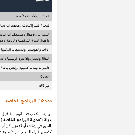
الطبيعية الثابتة
9.00%
8.00%
ميل الفاخرة والصحة والعناية الشخصية والآلات الموسيقية
7.00%
5.00%
ت الحيوانات الأليفة والألعاب
4.00%
يديو وألعاب فيديو والملحقات اللاسلكية / لاسلكية
2.00%
0.00%
8.00%
ة قد توفر لجميع المنتسبين أو بعضهم الفرصة لكسب عمولات إضافية أو
اس (وبغض النظر عن أي فترة زمنية موصوفة في هذا القسم)، تحتفظ أمازون
مج خاص في أي وقت. تخضع جميع هذه البرامج الخاصة (حتى تلك التي لا
تتضمن شراء المنتجات) لاستبعاد الاستثناءات المشابهة إلى حد كبير لتلك المحددة في القسم 2 من بيان العمولة هذا، وأي