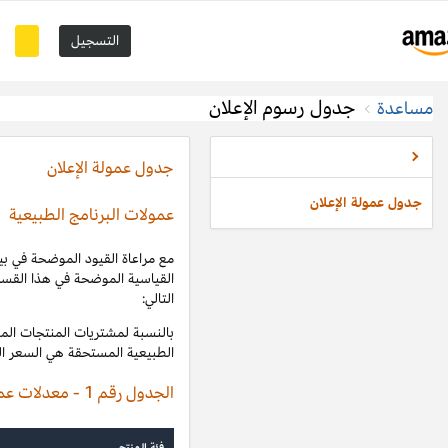
والامتثال لـ
اتفاقية تشغيل برنامج الشركاء التسويقيين
، سندفع لك العمولات
نامج الطبيعية
")، محسوبة على أنها نسبة من الإيرادات المؤهلة على النحو
بالنسبة لمشتريات المنتجات المؤهلة ضمن فئات المنتجات المحددة في الجدول رقم 1 أدناه، ستكون عمولات البرنامج
إيرادات المؤهلة المحددة في هذا الجدول:
معدلات عمولة البرامج