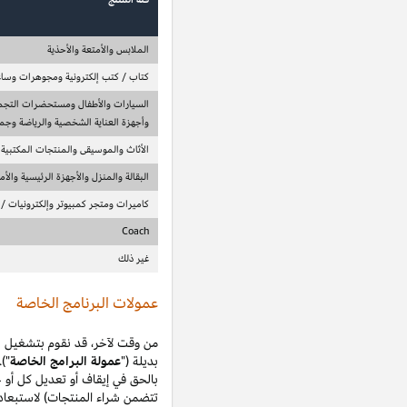
الطبيعية الثابتة
9.00%
8.00%
ميل الفاخرة والصحة والعناية الشخصية والآلات الموسيقية
7.00%
5.00%
ت الحيوانات الأليفة والألعاب
4.00%
يديو وألعاب فيديو والملحقات اللاسلكية / لاسلكية
2.00%
0.00%
8.00%
ة قد توفر لجميع المنتسبين أو بعضهم الفرصة لكسب عمولات إضافية أو
اس (وبغض النظر عن أي فترة زمنية موصوفة في هذا القسم)، تحتفظ أمازون
مج خاص في أي وقت. تخضع جميع هذه البرامج الخاصة (حتى تلك التي لا
تتضمن شراء المنتجات) لاستبعاد الاستثناءات المشابهة إلى حد كبير لتلك المحددة في القسم 2 من بيان العمولة هذا، وأي